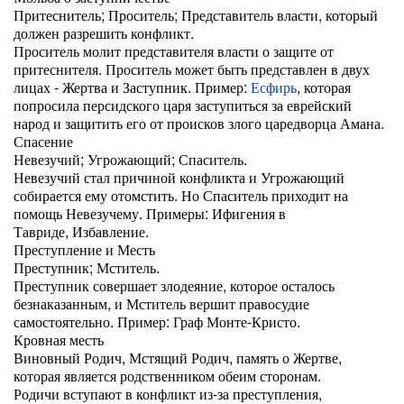
Притеснитель; Проситель; Представитель власти, который
должен разрешить конфликт.
Проситель молит представителя власти о защите от
притеснителя. Проситель может быть представлен в двух
лицах - Жертва и Заступник. Пример:
Есфирь
, которая
попросила персидского царя заступиться за еврейский
народ и защитить его от происков злого царедворца Амана.
Спасение
Невезучий; Угрожающий; Спаситель.
Невезучий стал причиной конфликта и Угрожающий
собирается ему отомстить. Но Спаситель приходит на
помощь Невезучему. Примеры: Ифигения в
Тавриде, Избавление.
Преступление и Месть
Преступник; Мститель.
Преступник совершает злодеяние, которое осталось
безнаказанным, и Мститель вершит правосудие
самостоятельно. Пример: Граф Монте-Кристо.
Кровная месть
Виновный Родич, Мстящий Родич, память о Жертве,
которая является родственником обеим сторонам.
Родичи вступают в конфликт из-за преступления,