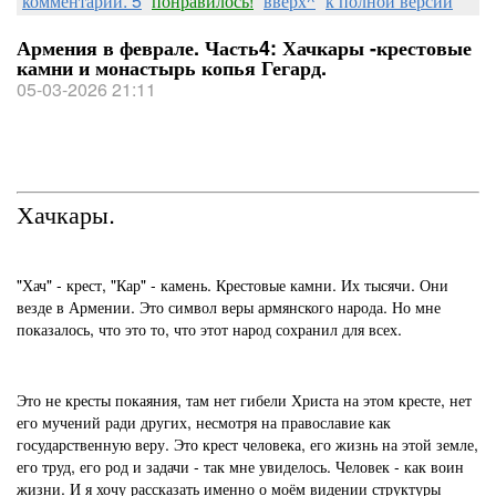
комментарии: 5
понравилось!
вверх^
к полной версии
Армения в феврале. Часть4: Хачкары -крестовые
камни и монастырь копья Гегард.
05-03-2026 21:11
Хачкары.
"Хач" - крест, "Кар" - камень. Крестовые камни. Их тысячи. Они
везде в Армении. Это символ веры армянского народа. Но мне
показалось, что это то, что этот народ сохранил для всех.
Это не кресты покаяния, там нет гибели Христа на этом кресте, нет
его мучений ради других, несмотря на православие как
государственную веру. Это крест человека, его жизнь на этой земле,
его труд, его род и задачи - так мне увиделось. Человек - как воин
жизни. И я хочу рассказать именно о моём видении структуры