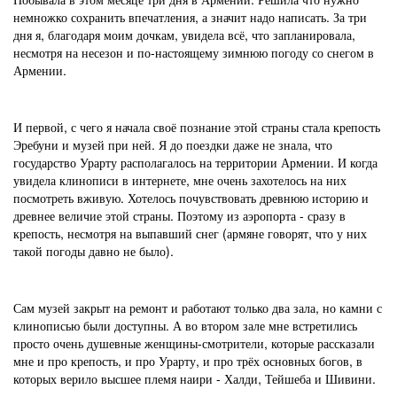
немножко сохранить впечатления, а значит надо написать. За три
дня я, благодаря моим дочкам, увидела всё, что запланировала,
несмотря на несезон и по-настоящему зимнюю погоду со снегом в
Армении.
И первой, с чего я начала своё познание этой страны стала крепость
Эребуни и музей при ней. Я до поездки даже не знала, что
государство Урарту располагалось на территории Армении. И когда
увидела клинописи в интернете, мне очень захотелось на них
посмотреть вживую. Хотелось почувствовать древнюю историю и
древнее величие этой страны. Поэтому из аэропорта - сразу в
крепость, несмотря на выпавший снег (армяне говорят, что у них
такой погоды давно не было).
Сам музей закрыт на ремонт и работают только два зала, но камни с
клинописью были доступны. А во втором зале мне встретились
просто очень душевные женщины-смотрители, которые рассказали
мне и про крепость, и про Урарту, и про трёх основных богов, в
которых верило высшее племя наири - Халди, Тейшеба и Шивини.