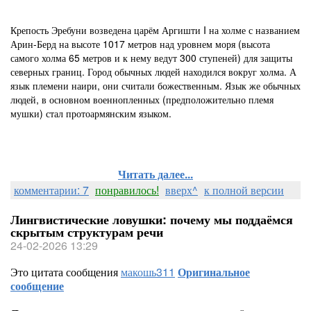
Крепость Эребуни возведена царём Аргишти I на холме с названием
Арин-Берд на высоте 1017 метров над уровнем моря (высота
самого холма 65 метров и к нему ведут 300 ступеней) для защиты
северных границ. Город обычных людей находился вокруг холма. А
язык племени наири, они считали божественным. Язык же обычных
людей, в основном военнопленных (предположительно племя
мушки) стал протоармянским языком.
Читать далее...
комментарии: 7
понравилось!
вверх^
к полной версии
Лингвистические ловушки: почему мы поддаёмся
скрытым структурам речи
24-02-2026 13:29
Это цитата сообщения
макошь311
Оригинальное
сообщение