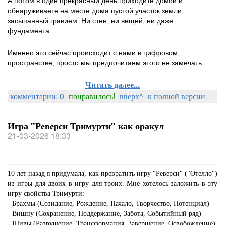
А потом в один прекрасный день приходите домой и
обнаруживаете на месте дома пустой участок земли,
засыпанный гравием. Ни стен, ни вещей, ни даже
фундамента.
Именно это сейчас происходит с нами в цифровом
пространстве, просто мы предпочитаем этого не замечать.
Читать далее...
комментарии: 0
понравилось!
вверх^
к полной версии
Игра "Реверси Тримурти" как оракул
21-03-2026 18:33
10 лет назад я придумала, как превратить игру "Реверси" ("Отелло")
из игры для двоих в игру для троих. Мне хотелось заложить в эту
игру свойства Тримурти:
- Брахмы (Созидание, Рождение, Начало, Творчество, Потенциал)
- Вишну (Сохранение, Поддержание, Забота, Событийный ряд)
- Шивы (Разрушение, Трансформация, Завершение, Освобождение)