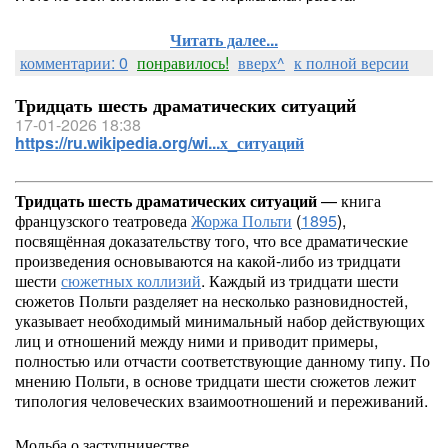
Читать далее...
комментарии: 0
понравилось!
вверх^
к полной версии
Тридцать шесть драматических ситуаций
17-01-2026 18:38
https://ru.wikipedia.org/wi...х_ситуаций
Тридцать шесть драматических ситуаций
— книга
французского театроведа
Жоржа Польти
(
1895
),
посвящённая доказательству того, что все драматические
произведения основываются на какой-либо из тридцати
шести
сюжетных коллизий
. Каждый из тридцати шести
сюжетов Польти разделяет на несколько разновидностей,
указывает необходимый минимальный набор действующих
лиц и отношений между ними и приводит примеры,
полностью или отчасти соответствующие данному типу. По
мнению Польти, в основе тридцати шести сюжетов лежит
типология человеческих взаимоотношений и переживаний.
Мольба о заступничестве