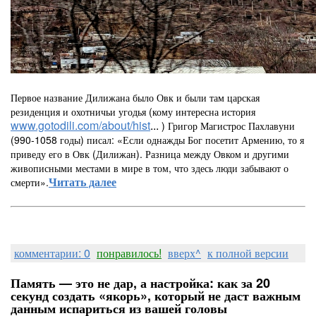
Первое название Дилижана было Овк и были там царская
резиденция и охотничьи угодья (кому интересна история
www.gotodili.com/about/hist
...
) Григор Магистрос Пахлавуни
(990-1058 годы) писал: «Если однажды Бог посетит Армению, то я
приведу его в Овк (Дилижан). Разница между Овком и другими
живописными местами в мире в том, что здесь люди забывают о
Читать далее
смерти».
комментарии: 0
понравилось!
вверх^
к полной версии
Память — это не дар, а настройка: как за 20
секунд создать «якорь», который не даст важным
данным испариться из вашей головы