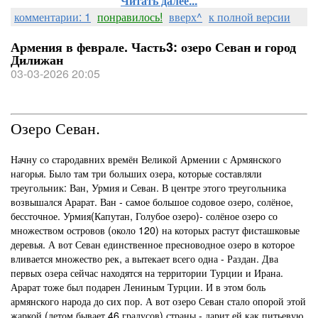
Читать далее...
комментарии: 1
понравилось!
вверх^
к полной версии
Армения в феврале. Часть3: озеро Севан и город
Дилижан
03-03-2026 20:05
Озеро Севан.
Начну со стародавних времён Великой Армении с Армянского
нагорья. Было там три больших озера, которые составляли
треугольник: Ван, Урмия и Севан. В центре этого треугольника
возвышался Арарат. Ван - самое большое содовое озеро, солёное,
бессточное. Урмия(Капутан, Голубое озеро)- солёное озеро со
множеством островов (около 120) на которых растут фисташковые
деревья. А вот Севан единственное пресноводное озеро в которое
вливается множество рек, а вытекает всего одна - Раздан. Два
первых озера сейчас находятся на территории Турции и Ирана.
Арарат тоже был подарен Лениным Турции. И в этом боль
армянского народа до сих пор. А вот озеро Севан стало опорой этой
жаркой (летом бывает 46 градусов) страны - дарит ей как питьевую