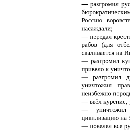
— разгромил рус
бюрократически
Россию воровст
насаждали;
— передал кресть
рабов (для отб
сваливается на И
— разгромил куп
привело к уничт
— разгромил д
уничтожил прав
неизбежно пород
— ввёл курение, 
— уничтожил 
цивилизацию на 5
— повелел все ру