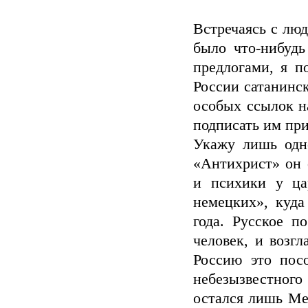
Встречаясь с лю
было что-нибудь
предлогами, я п
России сатанинск
особых ссылок н
подписать им при
Укажу лишь одно
«Антихрист» он 
и психики у ца
немецких», куда
года. Русское п
человек, и возг
Россию это посо
небезызвестног
остался лишь Ме