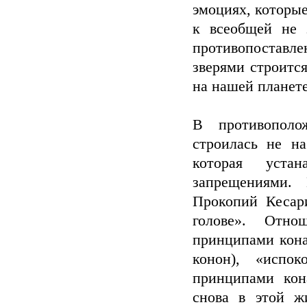
эмоциях, которые
к всеобщей не 
противопоставле
зверями строится
на нашей планет
В противополо
строилась не н
которая уста
запрещениями.
Прокопий Кесар
голове». Отно
принципами кона
конон), «испок
принципами кон
снова в этой ж