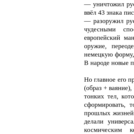
— уничтожил рус
ввёл 43 знака п
— разоружил рус
чудесными сп
европейский ма
оружие, переод
немецкую форму,
В народе новые 
Но главное его 
(образ + ваяние),
тонких тел, кот
сформировать, т
прошлых жизней.
делали универса
космическим к