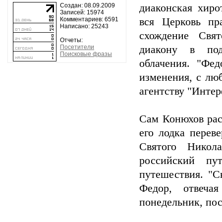
Создан: 08.09.2009
диаконская хиро
Записей: 15974
Комментариев: 6591
вся Церковь пр
Написано: 25243
схождение Свят
Отчеты:
Посетители
диакону в под
Поисковые фразы
облачения. "Фе
изменения, с лю
агентству "Интер
Сам Конюхов рас
его лодка перев
Святого Никол
российский пу
путешествия. "С
Федор, отвеча
понедельник, пос