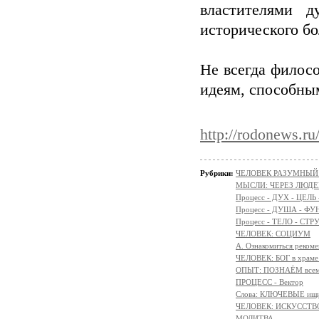
властителями 
исторического бо
Не всегда филос
идеям, способны
http://rodonews.r
Рубрики:
ЧЕЛОВЕК РАЗУМНЫЙ: Н
МЫСЛИ: ЧЕРЕЗ ЛЮДЕ
Процесс - ДУХ - ЦЕЛЬ
Процесс - ДУША - Ф
Процесс - ТЕЛО - СТР
ЧЕЛОВЕК: СОЦИУМ
А. Ознакомиться реком
ЧЕЛОВЕК: БОГ в храм
ОПЫТ: ПОЗНАЁМ всем 
ПРОЦЕСС - Вектор
Слова: КЛЮЧЕВЫЕ ищ
ЧЕЛОВЕК: ИСКУССТВ
МОЛИТВА