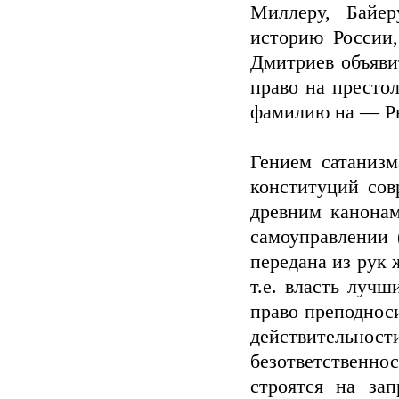
Миллеру, Байе
историю России,
Дмитриев объяв
право на престол
фамилию на — Р
Гением сатанизм
конституций сов
древним канонам
самоуправлении 
передана из рук 
т.е. власть лучш
право преподноси
действитель
безответственно
строятся на зап