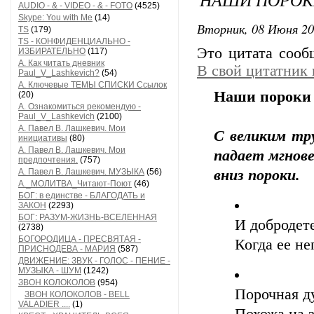
AUDIO - & - VIDEO - & - FOTO
(4525)
Skype: You with Me
(14)
Вторник, 08 Июня 20
TS
(179)
TS - КОНФИДЕНЦИАЛЬНО -
Это цитата соо
ИЗБИРАТЕЛЬНО
(117)
А. Как читать дневник
В свой цитатник
Paul_V_Lashkevich?
(54)
А. Ключевые ТЕМЫ СПИСКИ Ссылок
Наши пороки и
(20)
А. Ознакомиться рекомендую -
Paul_V_Lashkevich
(2100)
А. Павел В. Лашкевич. Мои
С великим тру
инициативы
(80)
А. Павел В. Лашкевич. Мои
падает мгнове
предпочтения.
(757)
А. Павел В. Лашкевич. МУЗЫКА
(56)
вниз пороки.
А._МОЛИТВА_Читают-Поют
(46)
БОГ: в единстве - БЛАГОДАТЬ и
ЗАКОН
(2293)
БОГ: РАЗУМ-ЖИЗНЬ-ВСЕЛЕННАЯ
И добродете
(2738)
БОГОРОДИЦА - ПРЕСВЯТАЯ -
Когда ее не
ПРИСНОДЕВА - МАРИЯ
(587)
ДВИЖЕНИЕ: ЗВУК - ГОЛОС - ПЕНИЕ -
МУЗЫКА - ШУМ
(1242)
ЗВОН КОЛОКОЛОВ
(954)
Порочная д
ЗВОН КОЛОКОЛОВ - BELL
VALADIER ....
(1)