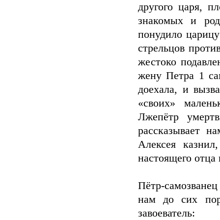
другого царя, п
знакомых и род
понудило царицу
стрельцов проти
жестоко подавле
жену Петра 1 са
доехала, и вызв
«своих» малень
Лжепётр умертв
рассказывает н
Алексея казнил
настоящего отца 
Пётр-самозванец
нам до сих пор
завоеватель: