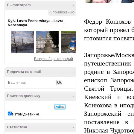
Я - фотограф
-
К приложению
Федор Конюхов 
Kyiv. Lavra Pecherskaya - Lavra
Nebesnaya
который провел 
готовится посвят
Запорожье/Мо
В серии 3 фотографий
путешественник 
родине в Запор
Подписка по e-mail
-
епископ Запоро
Святой Троицы.
Киевский и вс
Поиск по дневнику
-
Конюхова в ипод
Запорожский е
в этом дневнике
поставление в 
Статистика
-
Николая Чудотво