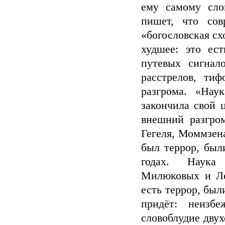
ему самому сло
пишет, что со
«богословская сх
худшее: это ес
путевых сигнал
расстрелов, ти
разгрома. «Нау
закончила свой 
внешний разгром
Гегеля, Моммзен
был террор, был
годах. Наука
Милюковых и Ле
есть террор, был
придёт: неизб
словоблудие дву