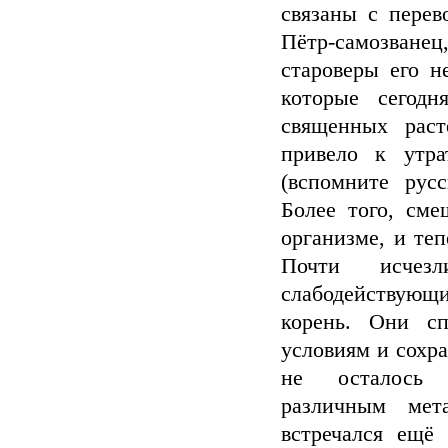
связаны с перев
Пётр-самозванец
староверы его н
которые сегодн
священных раст
привело к утра
(вспомните рус
Более того, см
организме, и те
Почти исчезл
слабодействующи
корень. Они сп
условиям и сохр
не осталось р
различным мет
встречался ещё