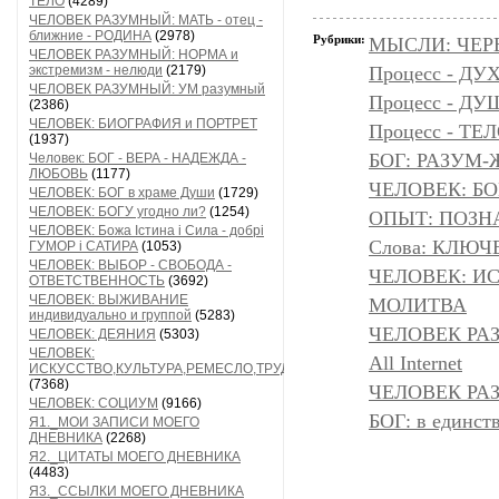
ТЕЛО
(4289)
ЧЕЛОВЕК РАЗУМНЫЙ: МАТЬ - отец -
ближние - РОДИНА
(2978)
Рубрики:
МЫСЛИ: ЧЕР
ЧЕЛОВЕК РАЗУМНЫЙ: НОРМА и
экстремизм - нелюди
(2179)
Процесс - ДУ
ЧЕЛОВЕК РАЗУМНЫЙ: УМ разумный
Процесс - Д
(2386)
ЧЕЛОВЕК: БИОГРАФИЯ и ПОРТРЕТ
Процесс - ТЕ
(1937)
БОГ: РАЗУМ
Человек: БОГ - ВЕРА - НАДЕЖДА -
ЛЮБОВЬ
(1177)
ЧЕЛОВЕК: БОГ
ЧЕЛОВЕК: БОГ в храме Души
(1729)
ЧЕЛОВЕК: БОГУ угодно ли?
(1254)
ОПЫТ: ПОЗНА
ЧЕЛОВЕК: Божа Істина і Сила - добрі
Слова: КЛЮЧ
ГУМОР і САТИРА
(1053)
ЧЕЛОВЕК: ВЫБОР - СВОБОДА -
ЧЕЛОВЕК: И
ОТВЕТСТВЕННОСТЬ
(3692)
ЧЕЛОВЕК: ВЫЖИВАНИЕ
МОЛИТВА
индивидуально и группой
(5283)
ЧЕЛОВЕК РА
ЧЕЛОВЕК: ДЕЯНИЯ
(5303)
ЧЕЛОВЕК:
All Internet
ИСКУССТВО,КУЛЬТУРА,РЕМЕСЛО,ТРУД
(7368)
ЧЕЛОВЕК РАЗ
ЧЕЛОВЕК: СОЦИУМ
(9166)
БОГ: в единс
Я1._МОИ ЗАПИСИ МОЕГО
ДНЕВНИКА
(2268)
Я2._ЦИТАТЫ МОЕГО ДНЕВНИКА
(4483)
Я3._ССЫЛКИ МОЕГО ДНЕВНИКА