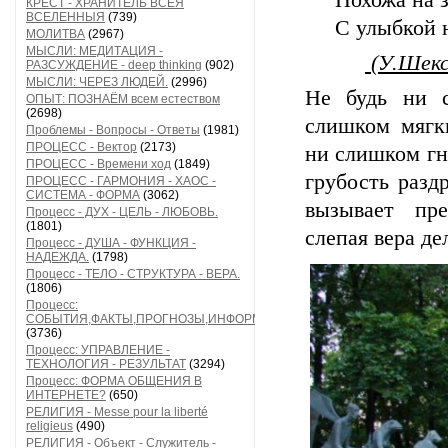
Похожа на 
КРЕСТ - ХРАНИТЕЛЬ ВСЕЯ
ВСЕЛЕННЫЯ
(739)
С улыбкой н
МОЛИТВА
(2967)
МЫСЛИ: МЕДИТАЦИЯ -
(У.Шекс
РАЗСУЖДЕНИЕ - deep thinking
(902)
МЫСЛИ: ЧЕРЕЗ ЛЮДЕЙ.
(2996)
Не будь ни 
ОПЫТ: ПОЗНАЁМ всем естеством
(2698)
слишком мягк
Проблемы - Вопросы - Ответы
(1981)
ПРОЦЕСС - Вектор
(2173)
ни слишком гн
ПРОЦЕСС - Времени ход
(1849)
грубость разд
ПРОЦЕСС - ГАРМОНИЯ - ХАОС -
СИСТЕМА - ФОРМА
(3062)
вызывает пре
Процесс - ДУХ - ЦЕЛЬ - ЛЮБОВЬ.
(1801)
слепая вера де
Процесс - ДУША - ФУНКЦИЯ -
НАДЕЖДА.
(1798)
Процесс - ТЕЛО - СТРУКТУРА - ВЕРА.
(1806)
Процесс:
СОБЫТИЯ,ФАКТЫ,ПРОГНОЗЫ,ИНФОРМАЦИЯ
(3736)
Процесс: УПРАВЛЕНИЕ -
ТЕХНОЛОГИЯ - РЕЗУЛЬТАТ
(3294)
Процесс: ФОРМА ОБЩЕНИЯ В
ИНТЕРНЕТЕ?
(650)
РЕЛИГИЯ - Messe pour la liberté
religieus
(490)
РЕЛИГИЯ - Объект - Служитель -