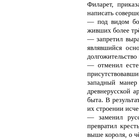
Филарет, приказ
написать соверш
— под видом бор
живших более трё
— запретил выра
являвшийся осн
долгожительство 
— отменил естес
присутствовавши
западный манер
древнерусской а
быта. В результа
их строении исч
— заменил русс
превратил крест
выше короля, о ч