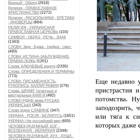
Верный - Обряд
(2918)
Религия - ПРАВОСЛАВНОЕ
ХРИСТИАНСТВО
(2272)
Религия - РАСКОЛЬНИКИ - ЕРЕТИКИ
- ИНОВЕРЦЫ
(664)
РЕЛИГИЯ - УКРАИНСКАЯ
ПРАВОСЛАВНАЯ ЦЕРКОВЬ
(103)
СИМВОЛ - ОБРАЗ - РЕЧЬ - ЗНАК
(1343)
СЛОВА: Звук - Буква - Цифра - Цвет.
(493)
СЛОВА: ИСТИНА-ЗАБЛУЖДЕНИЕ,
ПРАВДА-ЛОЖЬ
(1201)
Слова: КЛЮЧЕВЫЕ ищите
(2330)
Слова: ОПРЕДЕЛЕНИЯ И ТЕРМИНЫ
(773)
Еще недавно у
СЛОВА: ПИСЬМЕННОСТЬ,
РУКОПИСЬ, КАЛЛИГРАФИЯ
(279)
пристрастия и
Слова: ШРИФТ, печатные и
виртуальные КНИГИ
(492)
потомства. Н
СЛОВО РІДНЕ мова РУСЬКА
УКРАЇНСЬКА
(343)
заподозрить, 
Слово рідне СЛАВЯНЕ
(347)
или тяга к си
УКРАІНА - РОСІЯ - БЄЛАРУСЬ
(1651)
УКРАЇНА і Не российский мир
(605)
которых даже 
ЧЕЛОВЕК РАЗУМНЫЙ: БОГ -
ВСЕЛЕННАЯ - ИЕРАРХИЯ
(2349)
ЧЕЛОВЕК РАЗУМНЫЙ: ДУХ - ДУША -