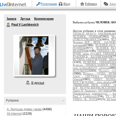
Регистрация
Вход
Рейтинги
Авос
Записи
Друзья
Комментарии
Выбрана рубрика
ЧЕЛОВЕК: БОГ
Paul V Lashkevich
Другие рубрики в этом дневнике
ЗАПИСИ МОЕГО ДНЕВНИКА
(
ЧЕЛОВЕК: ДЕЯНИЯ
(5302),
ЧЕ
ОТВЕТСТВЕННОСТЬ
(3691),
ЧЕЛ
Человек: БОГ - ВЕРА - НАДЕ
разумный
(2386),
ЧЕЛОВЕК РАЗУМ
РОДИНА
(2977),
ЧЕЛОВЕК РА
ИЕРАРХИЯ
(2348),
УКРАЇНА і Не 
РІДНЕ мова РУСЬКА УКРАЇНС
РУКОПИСЬ, КАЛЛИГРАФИЯ
(2
ИСТИНА-ЗАБЛУЖДЕНИЕ, ПРА
(1343),
РЕЛИГИЯ - УКРАИНСК
Религия - ПРАВОСЛАВНОЕ ХР
pour la libert&#233; religieus
(490
РЕЗУЛЬТАТ
(3293),
Процесс: 
(1806),
Процесс - ДУША - ФУ
ХАОС - СИСТЕМА - ФОРМА
Ответы
(1981),
ОПЫТ: ПОЗНАЁ
РАЗСУЖДЕНИЕ - deep thinking
(
В друзья
ДВИЖЕНИЕ: ЗВУК - ГОЛОС - 
БОГ: РАЗУМ-ЖИЗНЬ-ВСЕЛЕНН
Павел В. Лашкевич. МУЗЫКА
(56
Ознакомиться рекомендую - Pau
Paul_V_Lashkevich?
(54),
TS - 
VIDEO - & - FOTO
(4525),
All Inte
Рубрики
-
A. Людська думка і мова
(4498)
НАШИ ПОРОКИ
All Internet
(2228)