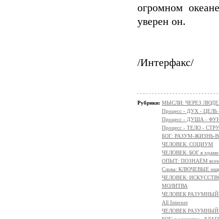
огромном океане
уверен он.
/Интерфакс/
Рубрики:
МЫСЛИ: ЧЕРЕЗ ЛЮДЕ
Процесс - ДУХ - ЦЕЛЬ
Процесс - ДУША - Ф
Процесс - ТЕЛО - СТР
БОГ: РАЗУМ-ЖИЗНЬ-
ЧЕЛОВЕК: СОЦИУМ
ЧЕЛОВЕК: БОГ в храм
ОПЫТ: ПОЗНАЁМ всем 
Слова: КЛЮЧЕВЫЕ ищ
ЧЕЛОВЕК: ИСКУССТВ
МОЛИТВА
ЧЕЛОВЕК РАЗУМНЫЙ:
All Internet
ЧЕЛОВЕК РАЗУМНЫЙ: