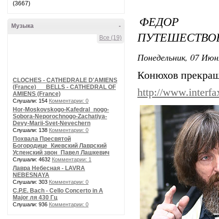
(3667)
ФЕДОР К
Музыка
-
ПУТЕШЕСТВО
Все (19)
Понедельник, 07 Июн
Конюхов прекращ
CLOCHES - CATHEDRALE D'AMIENS
(France) __ BELLS - CATHEDRAL OF
http://www.interf
AMIENS (France)
Слушали: 154
Комментарии: 0
Hor-Moskovskogo-Kafedral_nogo-
Sobora-Neporochnogo-Zachatiya-
Devy-Marii-Svet-Nevechern
Слушали: 138
Комментарии: 0
Похвала Пресвятой
Богородице_Киевский Лаврский
Успенский звон_Павел Лашкевич
Слушали: 4632
Комментарии: 1
Лавра Небесная - LAVRA
NEBESNAYA
Слушали: 303
Комментарии: 0
C.P.E. Bach - Cello Concerto in A
Major ля 430 Гц
Слушали: 936
Комментарии: 0