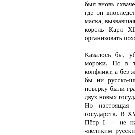
был вновь схвач
где он впоследс
маска, вызвавша
король Карл XI
организовать пох
Казалось бы, у
мороки. Но в т
конфликт, а без 
бы ни русско-шв
поверку были гр
двух новых госуд
Но настоящая 
государств. В XV
Пётр I — не на
«великим русск