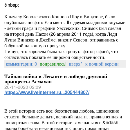
&nbsp;
К началу Королевского Конного Шоу в Виндзоре, было
опубликовано фото Елизаветы II с двумя младшими внуками
- детьми графа и графини Уэссекских. Снимок был сделан
на второй день Пасхи (26 апреля 2011 года), когда Леди
Луиза Виндзор и Джеймс, виконт Северн, отправились с
бабушкой на конную прогулку.
Пишут, что королева была так тронута фотографией, что
согласилась показать ее широкой общественности.
комментарии: 0
понравилось!
вверх^
к полной версии
Тайная война в Леванте и либидо друзской
принцессы Асмахан
26-11-2020 02:09
https://www.liveinternet.ru...205444807/
В этой истории есть все: безответная любовь, шпионские
страсти, большие деньги, великий талант, прижизненная и
посмертная слава. В этой истории замешаны все &ndash;
иконы борьбы за независимость Сирии, помощники