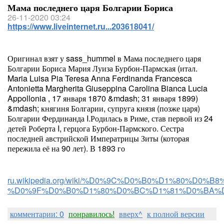
Мама последнего царя Болгарии Бориса
26-11-2020 03:24
https://www.liveinternet.ru...203618041/
Оригинал взят у sass_hummel в Мама последнего царя
Болгарии Бориса Мария Луиза Бурбон-Пармская (итал.
Maria Luisa Pia Teresa Anna Ferdinanda Francesca
Antonietta Margherita Giuseppina Carolina Bianca Lucia
Appollonia , 17 января 1870 &mdash; 31 января 1899)
&mdash; княгиня Болгарии, супруга князя (позже царя)
Болгарии Фердинанда I.Родилась в Риме, став первой из 24
детей Роберта I, герцога Бурбон-Пармского. Сестра
последней австрийской Императрицы Зиты (которая
пережила её на 90 лет). В 1893 го
ru.wikipedia.org/wiki/%D0%9C%D0%B0%D1%80%
%D0%9F%D0%B0%D1%80%D0%BC%D1%81%D0%BA%
комментарии: 0
понравилось!
вверх^
к полной версии