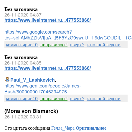
Без заголовка
26-11-2020 04:37
https://www.liveinternet.ru...477553866/
https://www.google.com/search?
tbs=sbi:AMhZZisVljaA...j5F8YzG9swuU_1i6dwCOUDlLI_1
комментарии: 0
понравилось!
вверх^
к полной версии
Без заголовка
26-11-2020 04:35
https://www.liveinternet.ru...477553866/
Paul_V_Lashkevich
,
https://www.geni.com/people/James-
Bush/6000000017046394975
комментарии: 0
понравилось!
вверх^
к полной версии
(Mona von Bismarck)
26-11-2020 03:31
Это цитата сообщения
Гелла_Чара
Оригинальное