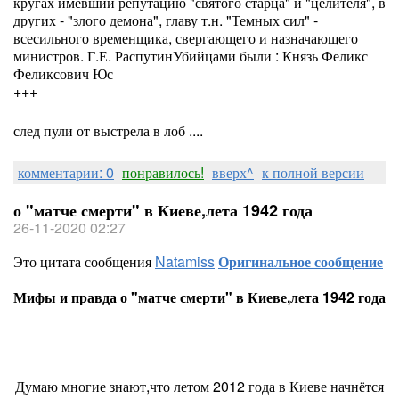
кругах имевший репутацию "святого старца" и "целителя", в
других - "злого демона", главу т.н. "Темных сил" -
всесильного временщика, свергающего и назначающего
министров. Г.Е. РаспутинУбийцами были : Князь Феликс
Феликсович Юс
+++
след пули от выстрела в лоб ....
комментарии: 0
понравилось!
вверх^
к полной версии
о "матче смерти" в Киеве,лета 1942 года
26-11-2020 02:27
Это цитата сообщения
Natamiss
Оригинальное сообщение
Мифы и правда о "матче смерти" в Киеве,лета 1942 года
Думаю многие знают,что летом 2012 года в Киеве начнётся