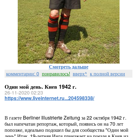
Смотреть дальше
комментарии: 0
понравилось!
вверх^
к полной версии
Один мой день. Киев 1942 г.
26-11-2020 02:23
https://www.liveinternet.ru...204598338/
В газете Berliner Illustrierte Zeitung за 22 октября 1942 г.
был напечатан репортаж, который, появись он на 70 лет
попозже, идеально подошел бы для сообщества "Один мой
день".Итак, 19-летняя Инге приезжает на поезде в Киев из