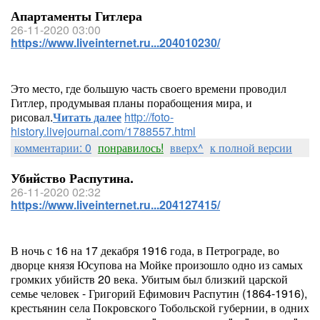
Апартаменты Гитлера
26-11-2020 03:00
https://www.liveinternet.ru...204010230/
Это место, где большую часть своего времени проводил
Гитлер, продумывая планы порабощения мира, и
рисовал.
Читать далее
http://foto-
history.livejournal.com/1788557.html
комментарии: 0
понравилось!
вверх^
к полной версии
Убийство Распутина.
26-11-2020 02:32
https://www.liveinternet.ru...204127415/
В ночь с 16 на 17 декабря 1916 года, в Петрограде, во
дворце князя Юсупова на Мойке произошло одно из самых
громких убийств 20 века. Убитым был близкий царской
семье человек - Григорий Ефимович Распутин (1864-1916),
крестьянин села Покровского Тобольской губернии, в одних