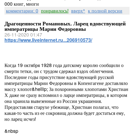
000 книг, многи
комментарии: 0
понравилось!
вверх^
к полной версии
Драгоценности Романовых. Ларец вдовствующей
императрицы Марии Федоровны
26-11-2020 01:47
https://www.liveinternet.ru...206910573/
Когда 19 октября 1928 года датскому королю сообщили о
смерти тетки, он с трудом сдержал вздох облегчения.
Последние годы присутствие вдовствующей русской
императрицы Марии Федоровны в Копенгагене доставляло
массу хлопот&hellip; За похоронными хлопотами Христиан
Х даже не сразу вспомнил о ларце императрицы, в котором
она хранила вывезенные из России украшения.
Предоставляя старухе убежище, Христиан полагал, что
какая-то часть из ее сокровищ должна будет достаться ему,
но ларец исчез!
&nbsp