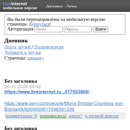
Live
Internet
Дневники
Личка
мобильная версия
Вы были перенаправлены на мобильную версию
страницы.
Вернуться!
Авторизация
Дневник
Лента друзей
/
Полная версия
Добавить в друзья
Страницы:
раньше»
Без заголовка
26-11-2020 04:42
https://www.liveinternet.ru...477553866/
https://www.geni.com/people/Mona-Strader-Countess-von-
Bismarck/6000000017046581339
комментарии: 0
понравилось!
вверх^
к полной версии
Без заголовка