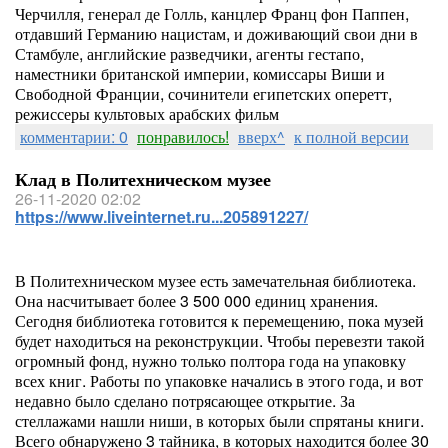
Черчилля, генерал де Голль, канцлер Франц фон Паппен,
отдавший Германию нацистам, и доживающий свои дни в
Стамбуле, английские разведчики, агенты гестапо,
наместники британской империи, комиссары Виши и
Свободной Франции, сочинители египетских оперетт,
режиссеры культовых арабских фильм
комментарии: 0
понравилось!
вверх^
к полной версии
Клад в Политехническом музее
26-11-2020 02:02
https://www.liveinternet.ru...205891227/
В Политехническом музее есть замечательная библиотека.
Она насчитывает более 3 500 000 единиц хранения.
Сегодня библиотека готовится к перемещению, пока музей
будет находиться на реконструкции. Чтобы перевезти такой
огромный фонд, нужно только полтора года на упаковку
всех книг. Работы по упаковке начались в этого года, и вот
недавно было сделано потрясающее открытие. За
стеллажами нашли ниши, в которых были спрятаны книги.
Всего обнаружено 3 тайника, в которых находится более 30