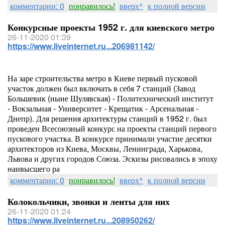
комментарии: 0
понравилось!
вверх^
к полной версии
Конкурсные проекты 1952 г. для киевского метро
26-11-2020 01:39
https://www.liveinternet.ru...206981142/
На заре строительства метро в Киеве первый пусковой
участок должен был включать в себя 7 станций (Завод
Большевик (ныне Шулявская) - Политехнический институт
- Вокзальная - Университет - Крещатик - Арсенальная -
Днепр). Для решения архитектуры станций в 1952 г. был
проведен Всесоюзный конкурс на проекты станций первого
пускового участка. В конкурсе принимали участие десятки
архитекторов из Киева, Москвы, Ленинграда, Харькова,
Львова и других городов Союза. Эскизы рисовались в эпоху
наивысшего ра
комментарии: 0
понравилось!
вверх^
к полной версии
Колокольчики, звонки и ленты для них
26-11-2020 01:24
https://www.liveinternet.ru...208950262/