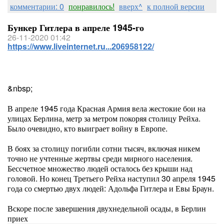
комментарии: 0
понравилось!
вверх^
к полной версии
Бункер Гитлера в апреле 1945-го
26-11-2020 01:42
https://www.liveinternet.ru...206958122/
&nbsp;
В апреле 1945 года Красная Армия вела жестокие бои на
улицах Берлина, метр за метром покоряя столицу Рейха.
Было очевидно, кто выиграет войну в Европе.
В боях за столицу погибли сотни тысяч, включая никем
точно не учтенные жертвы среди мирного населения.
Бессчетное множество людей осталось без крыши над
головой. Но конец Третьего Рейха наступил 30 апреля 1945
года со смертью двух людей: Адольфа Гитлера и Евы Браун.
Вскоре после завершения двухнедельной осады, в Берлин
приех