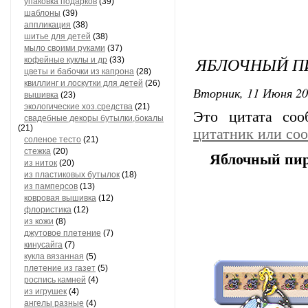
упаковка подарков
(39)
шаблоны
(39)
аппликация
(38)
шитье для детей
(38)
мыло своими руками
(37)
ЯБЛОЧНЫЙ ПИ
кофейные куклы и др
(33)
цветы и бабочки из капрона
(28)
квиллинг и лоскутки для детей
(26)
Вторник, 11 Июня 20
вышивка
(23)
экологические хоз.средства
(21)
Это цитата со
свадебные декоры бутылки,бокалы
(21)
цитатник или со
соленое тесто
(21)
стежка
(20)
Яблочный пиро
из ниток
(20)
из пластиковых бутылок
(18)
из памперсов
(13)
ковровая вышивка
(12)
флористика
(12)
из кожи
(8)
джутовое плетение
(7)
кинусайга
(7)
кукла вязанная
(5)
плетение из газет
(5)
роспись камней
(4)
из игрушек
(4)
ангелы разные
(4)