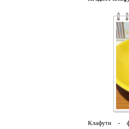
Клафути - ф