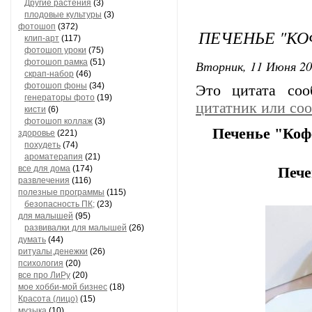
Другие растения
(3)
плодовые культуры
(3)
фотошоп
(372)
ПЕЧЕНЬЕ "КО
клип-арт
(117)
фотошоп уроки
(75)
фотошоп рамка
(51)
Вторник, 11 Июня 20
скрап-набор
(46)
фотошоп фоны
(34)
Это цитата со
генераторы фото
(19)
цитатник или со
кисти
(6)
фотошоп коллаж
(3)
Печенье "Коф
здоровье
(221)
похудеть
(74)
ароматерапия
(21)
все для дома
(174)
Пече
развлечения
(116)
полезные программы
(115)
безопасность ПК;
(23)
для малышей
(95)
развивалки для малышей
(26)
думать
(44)
ритуалы,денежки
(26)
психология
(20)
все про ЛиРу
(20)
мое хобби-мой бизнес
(18)
Красота (лицо)
(15)
музыка
(10)