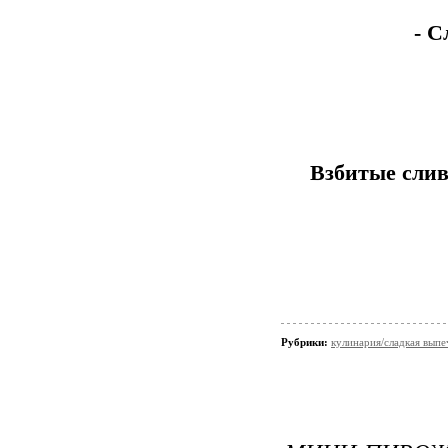
- С
Взбитые слив
Рубрики:
кулинария/сладкая выпе