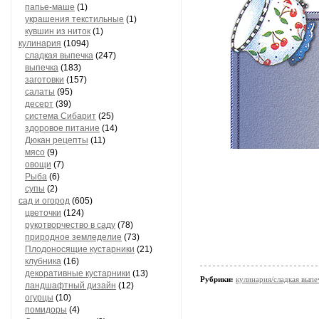
папье-маше
(1)
украшения текстильные
(1)
кувшин из ниток
(1)
кулинария
(1094)
сладкая выпечка
(247)
выпечка
(183)
заготовки
(157)
салаты
(95)
десерт
(39)
система Сибарит
(25)
здоровое питание
(14)
Дюкан рецепты
(11)
мясо
(9)
овощи
(7)
Рыба
(6)
супы
(2)
сад и огород
(605)
цветочки
(124)
рукотворчество в саду
(78)
природное земледелие
(73)
Плодоносящие кустарники
(21)
клубника
(16)
декоративные кустарники
(13)
Рубрики:
кулинария/сладкая выпе
ландшафтный дизайн
(12)
огурцы
(10)
помидоры
(4)