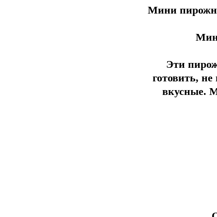
Мини пирожны
Мин
Эти пирож
готовить, не
вкусные. М
О