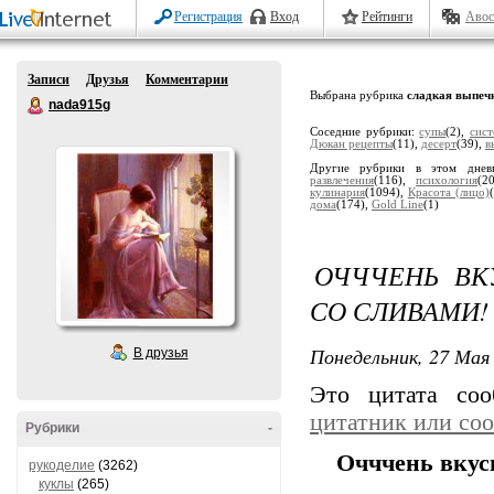
Регистрация
Вход
Рейтинги
Авос
Записи
Друзья
Комментарии
Выбрана рубрика
сладкая выпеч
nada915g
Соседние рубрики:
супы
(2),
сис
Дюкан рецепты
(11),
десерт
(39),
в
Другие рубрики в этом дне
развлечения
(116),
психология
(2
кулинария
(1094),
Красота (лицо)
дома
(174),
Gold Line
(1)
ОЧЧЧЕНЬ ВК
СО СЛИВАМИ!
Понедельник, 27 Мая 
В друзья
Это цитата со
цитатник или со
Рубрики
-
Очччень вкус
рукоделие
(3262)
куклы
(265)