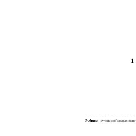
1
Рубрики:
кулинария/сладкая выпе