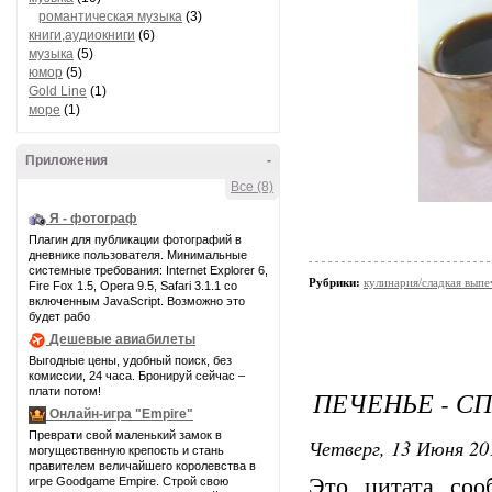
романтическая музыка
(3)
книги,аудиокниги
(6)
музыка
(5)
юмор
(5)
Gold Line
(1)
море
(1)
Приложения
-
Все (8)
Я - фотограф
Плагин для публикации фотографий в
дневнике пользователя. Минимальные
системные требования: Internet Explorer 6,
Рубрики:
кулинария/сладкая выпе
Fire Fox 1.5, Opera 9.5, Safari 3.1.1 со
включенным JavaScript. Возможно это
будет рабо
Дешевые авиабилеты
Выгодные цены, удобный поиск, без
комиссии, 24 часа. Бронируй сейчас –
плати потом!
ПЕЧЕНЬЕ - С
Онлайн-игра "Empire"
Преврати свой маленький замок в
Четверг, 13 Июня 20
могущественную крепость и стань
правителем величайшего королевства в
Это цитата со
игре Goodgame Empire. Строй свою