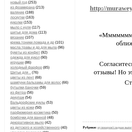
новый год
(253)
http://murawey
из фоамирана
(213)
валяние
(188)
лоскутки
(163)
куколки
(153)
мыло с нуля
(117)
шитье для дома
(113)
«Мммммммм
вязание
(107)
обли
крема.тоники.помада и др
(101)
масла.травы и др.для мыла
(96)
букеты из конфет
(92)
одежда для кукол
(90)
игрушки
(86)
Согласитес
холодный фарфор
(85)
отзывы! Но эт
Шитье для ..
(76)
цветы из лент
(68)
Ст
шампуни.бальзамы для волос
(66)
бутылки,баночки
(59)
из фетра
(56)
декупаж
(54)
Вальдорфские куклы
(53)
цветы из кожи
(50)
парфюмерия,косметика
(50)
бомбочки.для ванной
(48)
декоративное мыло
(42)
из детского и хозяйственного
(40)
Рубрики:
кулинария/сладкая выпе