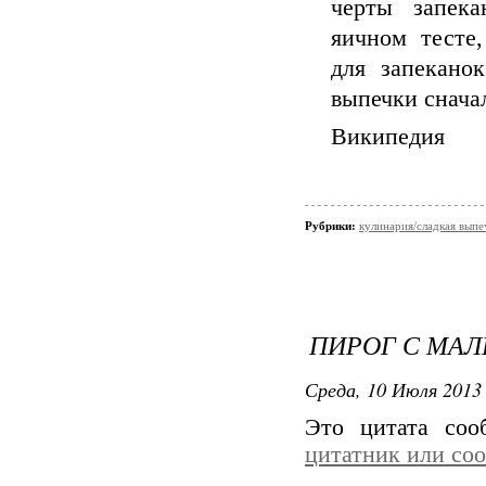
черты запек
яичном тесте
для запекано
выпечки сначал
Википедия
Рубрики:
кулинария/сладкая выпе
ПИРОГ С МАЛ
Среда, 10 Июля 2013 
Это цитата со
цитатник или со