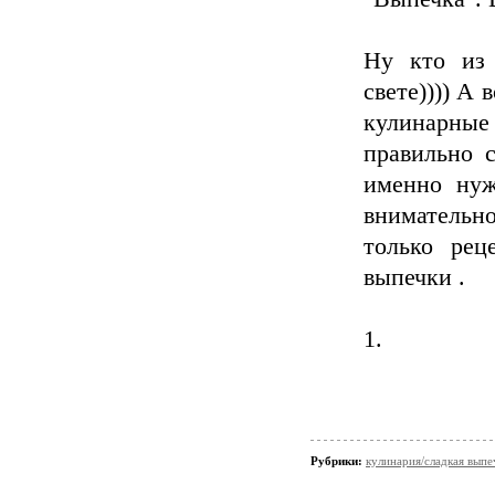
Ну кто из 
свете)))) А
кулинарные 
правильно 
именно нуж
внимательн
только рец
выпечки .
1.
Рубрики:
кулинария/сладкая выпе