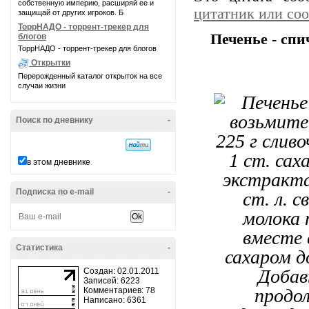
собственную империю, расширяй ее и
цитатник или со
защищай от других игроков. Б
ТоррНАДО - торрент-трекер для
Печенье - спи
блогов
ТоррНАДО - торрент-трекер для блогов
Открытки
Перерожденный каталог открыток на все
случаи жизни
Поиск по дневнику
-
в этом дневнике
Подписка по e-mail
-
Статистика
-
Создан: 02.01.2011
Записей: 6223
Комментариев: 78
Написано: 6361