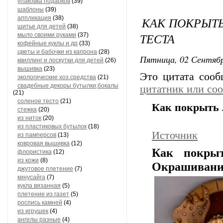
упаковка подарков
(39)
шаблоны
(39)
аппликация
(38)
КАК ПОКРЫТЬ
шитье для детей
(38)
ТЕСТА
мыло своими руками
(37)
кофейные куклы и др
(33)
цветы и бабочки из капрона
(28)
Пятница, 02 Сентябр
квиллинг и лоскутки для детей
(26)
вышивка
(23)
Это цитата соо
экологические хоз.средства
(21)
свадебные декоры бутылки,бокалы
цитатник или со
(21)
соленое тесто
(21)
Как покрыть л
стежка
(20)
из ниток
(20)
из пластиковых бутылок
(18)
Источник
из памперсов
(13)
ковровая вышивка
(12)
Как покрыт
флористика
(12)
из кожи
(8)
Окрашивание
джутовое плетение
(7)
кинусайга
(7)
кукла вязанная
(5)
плетение из газет
(5)
роспись камней
(4)
из игрушек
(4)
ангелы разные
(4)