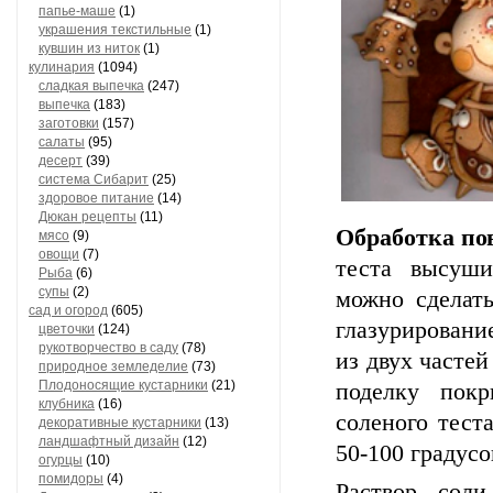
папье-маше
(1)
украшения текстильные
(1)
кувшин из ниток
(1)
кулинария
(1094)
сладкая выпечка
(247)
выпечка
(183)
заготовки
(157)
салаты
(95)
десерт
(39)
система Сибарит
(25)
здоровое питание
(14)
Дюкан рецепты
(11)
Обработка по
мясо
(9)
овощи
(7)
теста высуши
Рыба
(6)
супы
(2)
можно сделат
сад и огород
(605)
глазурировани
цветочки
(124)
рукотворчество в саду
(78)
из двух часте
природное земледелие
(73)
Плодоносящие кустарники
(21)
поделку пок
клубника
(16)
соленого тест
декоративные кустарники
(13)
ландшафтный дизайн
(12)
50-100 градусо
огурцы
(10)
помидоры
(4)
Раствор соли