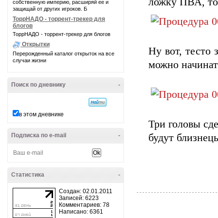
ложку ПВА, то
собственную империю, расширяй ее и
защищай от других игроков. Б
ТоррНАДО - торрент-трекер для
блогов
ТоррНАДО - торрент-трекер для блогов
Открытки
Ну вот, тесто 
Перерожденный каталог открыток на все
случаи жизни
можно начинат
Поиск по дневнику
-
в этом дневнике
Три головы сде
Подписка по e-mail
-
будут близнец
Статистика
-
Создан: 02.01.2011
Записей: 6223
Комментариев: 78
Написано: 6361