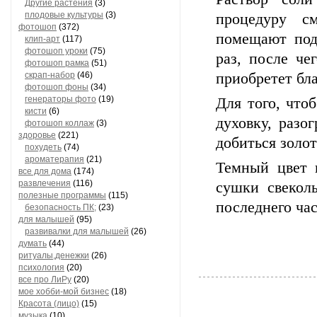
Другие растения
(3)
плодовые культуры
(3)
процедуру с
фотошоп
(372)
помещают поде
клип-арт
(117)
фотошоп уроки
(75)
раз, после че
фотошоп рамка
(51)
скрап-набор
(46)
приобретет бл
фотошоп фоны
(34)
генераторы фото
(19)
Для того, что
кисти
(6)
духовку, разо
фотошоп коллаж
(3)
здоровье
(221)
добиться золот
похудеть
(74)
ароматерапия
(21)
Темный цвет 
все для дома
(174)
развлечения
(116)
сушки свекол
полезные программы
(115)
последнего час
безопасность ПК;
(23)
для малышей
(95)
развивалки для малышей
(26)
думать
(44)
ритуалы,денежки
(26)
психология
(20)
все про ЛиРу
(20)
мое хобби-мой бизнес
(18)
Красота (лицо)
(15)
музыка
(10)