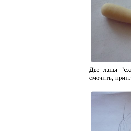
Две лапы "сх
смочить, прип