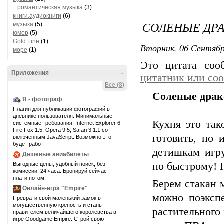
романтическая музыка
(3)
книги,аудиокниги
(6)
СОЛЕНЫЕ ДР
музыка
(5)
юмор
(5)
Gold Line
(1)
Вторник, 06 Сентябр
море
(1)
Это цитата со
Приложения
-
цитатник или со
Все (8)
Соленые дра
Я - фотограф
Плагин для публикации фотографий в
дневнике пользователя. Минимальные
Кухня это так
системные требования: Internet Explorer 6,
Fire Fox 1.5, Opera 9.5, Safari 3.1.1 со
готовить, но 
включенным JavaScript. Возможно это
будет рабо
детишкам игру
Дешевые авиабилеты
по быстрому! Н
Выгодные цены, удобный поиск, без
комиссии, 24 часа. Бронируй сейчас –
плати потом!
Берем стакан 
Онлайн-игра "Empire"
можно поэксп
Преврати свой маленький замок в
могущественную крепость и стань
растительного 
правителем величайшего королевства в
игре Goodgame Empire. Строй свою