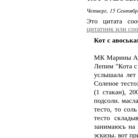
Четверг, 15 Сентябр
Это цитата со
цитатник или со
Кот с авоськ
МК Марины А
Лепим "Кота с 
услышала лет 
Соленое тесто:
(1 стакан), 20
подсолн. масла
тесто, то сол
тесто склады
занимаюсь на
эскизы. вот пр