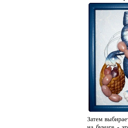
Затем выбирае
на бумаге - э