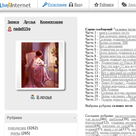
Регистрация
Вход
Рейтинги
Авос
Записи
Друзья
Комментарии
nada915g
Серия сообщений "
соленое тесто
Часть 1 -
книга Соленое тесто
Часть 2 -
Как покрыть лаком подел
Часть 3 -
Соленые драконы-близн
Часть 4 -
Каллы соленые. МК
Часть 5 -
Кот с авоськами
Часть 6 -
Дракончик из соленого т
Часть 7 -
Пора лепить драконов к 
Часть 8 -
Лепим веночек из солёно
Часть 9 -
Лепим дракошу из солёно
Часть 10 -
Дракончики от Ольги 
Часть 11 -
Вот это клад !!! все жу
Часть 12 -
Габриэль Pollacco дел
Часть 13 -
Кот с авоськой из солён
Часть 14 -
РЕЦЕПТЫ СОЛЁНОГО
Часть 15 -
Рецепт замечательной п
Часть 16 -
Декор бутылки - Домик
Часть 17 -
Лепим младенца с мягки
Часть 18 -
МК Домики
Часть 19 -
Солёные ягодки своим
Часть 20 -
Лепка для панно «Кот н
В друзья
Часть 21 -
Делаем деньги из... М
Выбрана рубрика
соленое тесто
.
Соседние рубрики:
экологические
Рубрики
-
для волос
(66),
шаблоны
(39),
цв
флористика
(12),
упаковка подарк
камней
(4),
плетение из газет
(5),
рукоделие
(3262)
руками
(37),
мыло с нуля
(117),
ма
ниток
(1),
крема.тоники.помада и
куклы
(265)
детей
(26),
карвинг
(0),
из фоамир