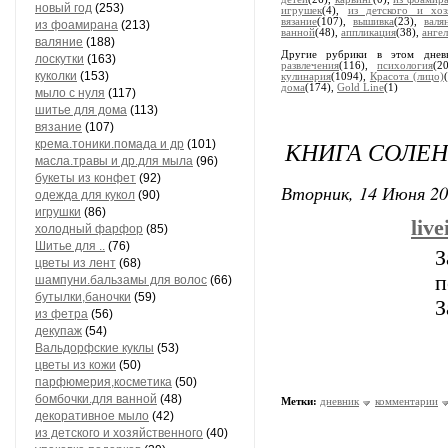
новый год
(253)
игрушек
(4),
из детского и хоз
вязание
(107),
вышивка
(23),
валя
из фоамирана
(213)
ванной
(48),
аппликация
(38),
анге
валяние
(188)
Другие рубрики в этом дне
лоскутки
(163)
развлечения
(116),
психология
(2
куколки
(153)
кулинария
(1094),
Красота (лицо)
дома
(174),
Gold Line
(1)
мыло с нуля
(117)
шитье для дома
(113)
вязание
(107)
КНИГА СОЛЕН
крема.тоники.помада и др
(101)
масла.травы и др.для мыла
(96)
букеты из конфет
(92)
Вторник, 14 Июня 20
одежда для кукол
(90)
игрушки
(86)
liv
холодный фарфор
(85)
Шитье для ..
(76)
З
цветы из лент
(68)
шампуни.бальзамы для волос
(66)
бутылки,баночки
(59)
З
из фетра
(56)
декупаж
(54)
Вальдорфские куклы
(53)
цветы из кожи
(50)
парфюмерия,косметика
(50)
бомбочки.для ванной
(48)
Метки:
дневник
комментарии
декоративное мыло
(42)
из детского и хозяйственного
(40)