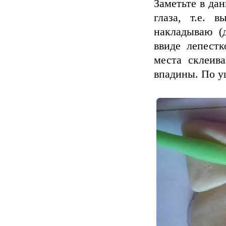
Заметьте в дан
глаза, т.е. 
накладываю (
ввиде лепестк
места склеив
впадины. По у