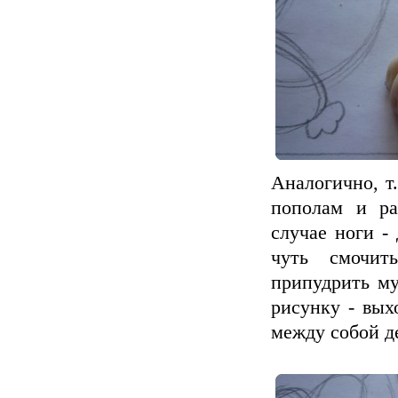
Аналогично, т
пополам и ра
случае ноги -
чуть смочит
припудрить му
рисунку - вых
между собой де