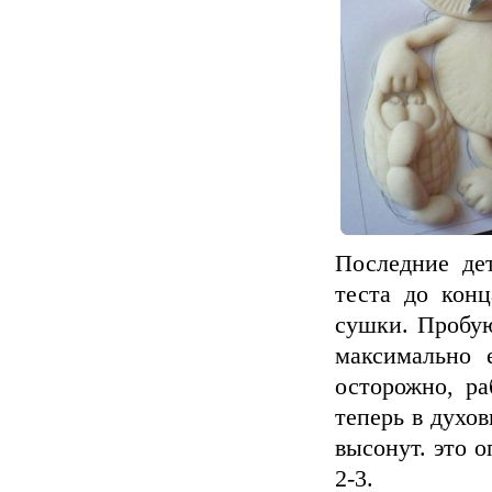
Последние де
теста до конц
сушки. Пробую
максимально 
осторожно, ра
теперь в духо
высонут. это о
2-3.