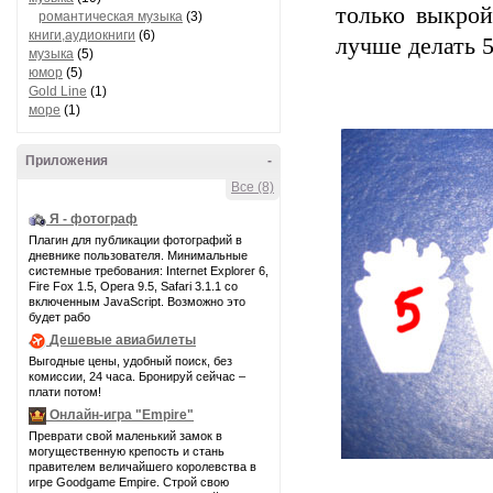
только выкрой
романтическая музыка
(3)
книги,аудиокниги
(6)
лучше делать 5
музыка
(5)
юмор
(5)
Gold Line
(1)
море
(1)
Приложения
-
Все (8)
Я - фотограф
Плагин для публикации фотографий в
дневнике пользователя. Минимальные
системные требования: Internet Explorer 6,
Fire Fox 1.5, Opera 9.5, Safari 3.1.1 со
включенным JavaScript. Возможно это
будет рабо
Дешевые авиабилеты
Выгодные цены, удобный поиск, без
комиссии, 24 часа. Бронируй сейчас –
плати потом!
Онлайн-игра "Empire"
Преврати свой маленький замок в
могущественную крепость и стань
правителем величайшего королевства в
игре Goodgame Empire. Строй свою