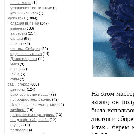
папье-маше
(1)
украшения текстильные
(1)
кувшин из ниток
(1)
кулинария
(1094)
сладкая выпечка
(247)
выпечка
(183)
заготовки
(157)
салаты
(95)
десерт
(39)
система Сибарит
(25)
здоровое питание
(14)
Дюкан рецепты
(11)
мясо
(9)
овощи
(7)
Рыба
(6)
супы
(2)
сад и огород
(605)
цветочки
(124)
На этом масте
рукотворчество в саду
(78)
природное земледелие
(73)
взгляд он пол
Плодоносящие кустарники
(21)
была использо
клубника
(16)
декоративные кустарники
(13)
листов и сбор
ландшафтный дизайн
(12)
огурцы
(10)
Итак.. берем 
помидоры
(4)