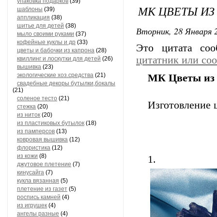
упаковка подарков
(39)
МК ЦВЕТЫ ИЗ
шаблоны
(39)
аппликация
(38)
шитье для детей
(38)
Вторник, 28 Января 2
мыло своими руками
(37)
кофейные куклы и др
(33)
Это цитата со
цветы и бабочки из капрона
(28)
цитатник или со
квиллинг и лоскутки для детей
(26)
вышивка
(23)
экологические хоз.средства
(21)
МК Цветы из
свадебные декоры бутылки,бокалы
(21)
соленое тесто
(21)
Изготовление 
стежка
(20)
из ниток
(20)
из пластиковых бутылок
(18)
из памперсов
(13)
ковровая вышивка
(12)
флористика
(12)
из кожи
(8)
1.
джутовое плетение
(7)
кинусайга
(7)
кукла вязанная
(5)
плетение из газет
(5)
роспись камней
(4)
из игрушек
(4)
ангелы разные
(4)