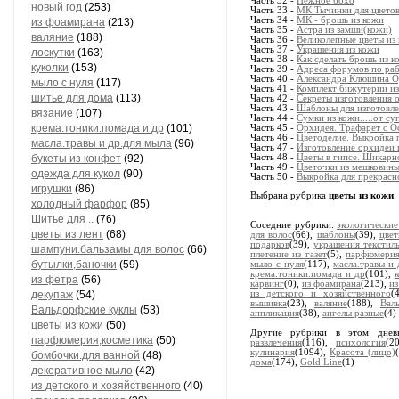
Часть 32 -
Нежное бохо
новый год
(253)
Часть 33 -
МК Тычинки для цвето
Часть 34 -
МК - брошь из кожи
из фоамирана
(213)
Часть 35 -
Астра из замши(кожи)
валяние
(188)
Часть 36 -
Великолепные цветы из
Часть 37 -
Украшения из кожи
лоскутки
(163)
Часть 38 -
Как сделать брошь из к
куколки
(153)
Часть 39 -
Адреса форумов по раб
Часть 40 -
Александра Клюшина Ор
мыло с нуля
(117)
Часть 41 -
Комплект бижутерии из 
шитье для дома
(113)
Часть 42 -
Секреты изготовления 
Часть 43 -
Шаблоны для изготовле
вязание
(107)
Часть 44 -
Сумки из кожи.....от с
крема.тоники.помада и др
(101)
Часть 45 -
Орхидея. Трафарет с О
Часть 46 -
Цветоделие. Выкройка 
масла.травы и др.для мыла
(96)
Часть 47 -
Изготовление орхидеи 
букеты из конфет
(92)
Часть 48 -
Цветы в гипсе. Шикарн
Часть 49 -
Цветочки из мешковины
одежда для кукол
(90)
Часть 50 -
Выкройка для прекрасно
игрушки
(86)
Выбрана рубрика
цветы из кожи
.
холодный фарфор
(85)
Шитье для ..
(76)
Соседние рубрики:
экологические
цветы из лент
(68)
для волос
(66),
шаблоны
(39),
цвет
подарков
(39),
украшения текстил
шампуни.бальзамы для волос
(66)
плетение из газет
(5),
парфюмерия
бутылки,баночки
(59)
мыло с нуля
(117),
масла.травы и 
крема.тоники.помада и др
(101),
из фетра
(56)
карвинг
(0),
из фоамирана
(213),
из
декупаж
(54)
из детского и хозяйственного
(
вышивка
(23),
валяние
(188),
Вал
Вальдорфские куклы
(53)
аппликация
(38),
ангелы разные
(4)
цветы из кожи
(50)
Другие рубрики в этом дне
парфюмерия,косметика
(50)
развлечения
(116),
психология
(2
кулинария
(1094),
Красота (лицо)
бомбочки.для ванной
(48)
дома
(174),
Gold Line
(1)
декоративное мыло
(42)
из детского и хозяйственного
(40)