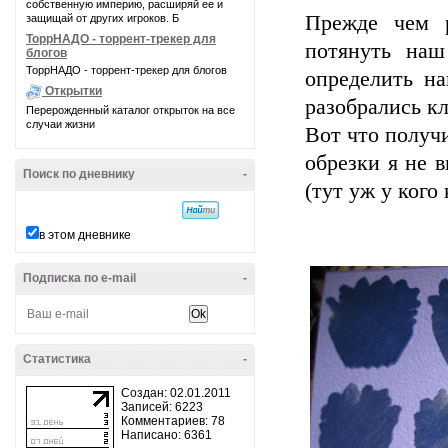
собственную империю, расширяй ее и
Прежде чем 
защищай от других игроков. Б
ТоррНАДО - торрент-трекер для
потянуть наш
блогов
ТоррНАДО - торрент-трекер для блогов
определить н
Открытки
разобрались к
Перерожденный каталог открыток на все
случаи жизни
Вот что получи
обрезки я не 
Поиск по дневнику
-
(тут уж у кого
в этом дневнике
Подписка по e-mail
-
Статистика
-
Создан: 02.01.2011
Записей: 6223
Комментариев: 78
Написано: 6361