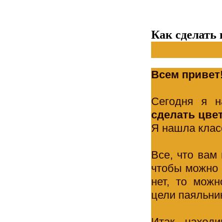
Как сделать
Всем привет
Сегодня я н
сделать цве
Я нашла класс
Все, что вам 
чтобы можно 
нет, то можн
цели паяльни
Итак, находи