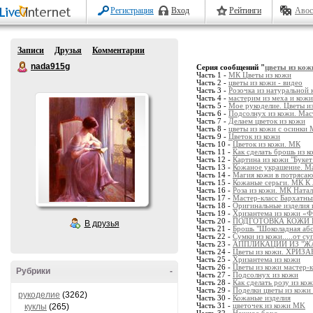
Регистрация
Вход
Рейтинги
Авос
Записи
Друзья
Комментарии
nada915g
Серия сообщений "
цветы из кож
Часть 1 -
МК Цветы из кожи
Часть 2 -
цветы из кожи - видео
Часть 3 -
Розочка из натуральной 
Часть 4 -
мастерим из меха и кожи
Часть 5 -
Мое рукоделие. Цветы и
Часть 6 -
Подсолнух из кожи. Мас
Часть 7 -
Делаем цветок из кожи
Часть 8 -
цветы из кожи с осинки
Часть 9 -
Цветок из кожи
Часть 10 -
Цветок из кожи. МК
Часть 11 -
Как сделать брошь из 
Часть 12 -
Картина из кожи "Буке
Часть 13 -
Кожаное украшение. Ма
Часть 14 -
Магия кожи в потряса
Часть 15 -
Кожаные серьги. МК К 
Часть 16 -
Роза из кожи. МК Натал
Часть 17 -
Мастер-класс Бархатны
Часть 18 -
Оригинальные изделия 
Часть 19 -
Хризантема из кожи «Ф
Часть 20 -
ПОДГОТОВКА КОЖИ 
В друзья
Часть 21 -
Брошь "Шоколадная аб
Часть 22 -
Сумки из кожи.....от с
Часть 23 -
АППЛИКАЦИИ ИЗ "Ж
Часть 24 -
Цветы из кожи. ХРИ
Часть 25 -
Хризантема из кожи
Часть 26 -
Цветы из кожи мастер-к
Рубрики
-
Часть 27 -
Подсолнух из кожи
Часть 28 -
Как сделать розу из кож
Часть 29 -
Поделки цветы из кожи
рукоделие
(3262)
Часть 30 -
Кожаные изделия
куклы
(265)
Часть 31 -
цветочек из кожи MK