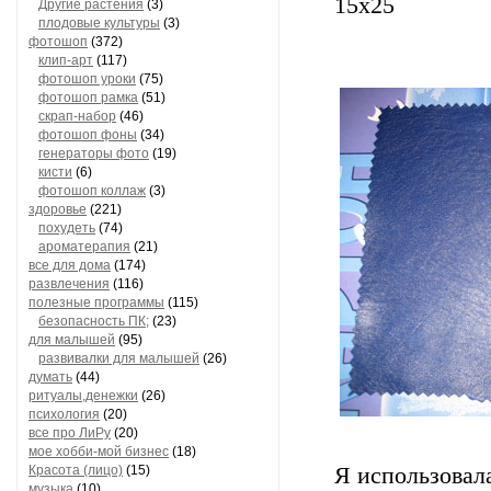
15х25
Другие растения
(3)
плодовые культуры
(3)
фотошоп
(372)
клип-арт
(117)
фотошоп уроки
(75)
фотошоп рамка
(51)
скрап-набор
(46)
фотошоп фоны
(34)
генераторы фото
(19)
кисти
(6)
фотошоп коллаж
(3)
здоровье
(221)
похудеть
(74)
ароматерапия
(21)
все для дома
(174)
развлечения
(116)
полезные программы
(115)
безопасность ПК;
(23)
для малышей
(95)
развивалки для малышей
(26)
думать
(44)
ритуалы,денежки
(26)
психология
(20)
все про ЛиРу
(20)
мое хобби-мой бизнес
(18)
Красота (лицо)
(15)
Я использовала
музыка
(10)