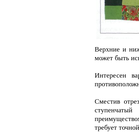
Верхние и ниж
может быть исп
Интересен ва
противоположн
Сместив отре
ступенчаты
преимуществом
требует точно