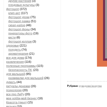
Другие растения
(3)
плодовые культуры
(3)
фотошоп
(372)
клип-арт
(117)
фотошоп уроки
(75)
фотошоп рамка
(51)
скрап-набор
(46)
фотошоп фоны
(34)
генераторы фото
(19)
кисти
(6)
фотошоп коллаж
(3)
здоровье
(221)
похудеть
(74)
ароматерапия
(21)
все для дома
(174)
развлечения
(116)
полезные программы
(115)
безопасность ПК;
(23)
для малышей
(95)
развивалки для малышей
(26)
думать
(44)
Рубрики:
рукоделие/лоскутки
ритуалы,денежки
(26)
психология
(20)
все про ЛиРу
(20)
мое хобби-мой бизнес
(18)
Красота (лицо)
(15)
музыка
(10)