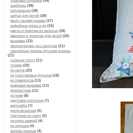
упаковка подарков
(39)
шаблоны
(39)
аппликация
(38)
шитье для детей
(38)
мыло своими руками
(37)
кофейные куклы и др
(33)
цветы и бабочки из капрона
(28)
квиллинг и лоскутки для детей
(26)
вышивка
(23)
экологические хоз.средства
(21)
свадебные декоры бутылки,бокалы
(21)
соленое тесто
(21)
стежка
(20)
из ниток
(20)
из пластиковых бутылок
(18)
из памперсов
(13)
ковровая вышивка
(12)
флористика
(12)
из кожи
(8)
джутовое плетение
(7)
кинусайга
(7)
кукла вязанная
(5)
плетение из газет
(5)
роспись камней
(4)
из игрушек
(4)
ангелы разные
(4)