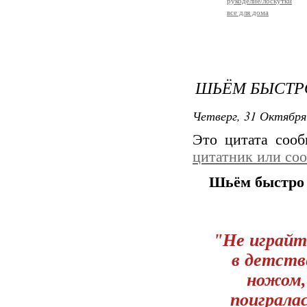
рукоделие/лоскутки
все для дома
ШЬЁМ БЫСТР
Четверг, 31 Октября
Это цитата соо
цитатник или со
Шьём быстро 
"Не играйт
в детстве
ножом, 
поиграла