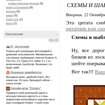
СХЕМЫ И ША
романтическая музыка
(3)
книги,аудиокниги
(6)
музыка
(5)
Вторник, 22 Октября
юмор
(5)
Gold Line
(1)
Это цитата со
море
(1)
цитатник или со
Приложения
-
Схемы и шабл
Все (8)
Я - фотограф
Ну, все доро
Плагин для публикации фотографий в
дневнике пользователя. Минимальные
блоков из лос
системные требования: Internet Explorer 6,
Fire Fox 1.5, Opera 9.5, Safari 3.1.1 со
шейте поерыва
включенным JavaScript. Возможно это
будет рабо
Вот так!!!
Ваша
Дешевые авиабилеты
Выгодные цены, удобный поиск, без
комиссии, 24 часа. Бронируй сейчас –
плати потом!
Онлайн-игра "Empire"
Преврати свой маленький замок в
могущественную крепость и стань
правителем величайшего королевства в
игре Goodgame Empire. Строй свою