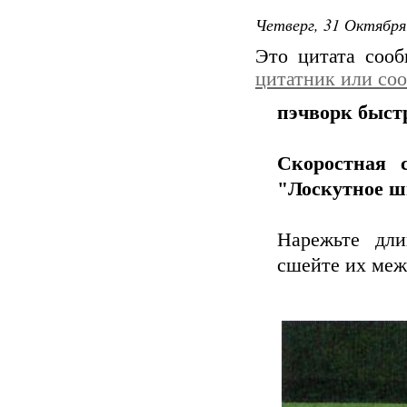
Четверг, 31 Октября
Это цитата соо
цитатник или со
пэчворк быст
Скоростная 
"Лоскутное ш
Нарежьте дл
сшейте их меж