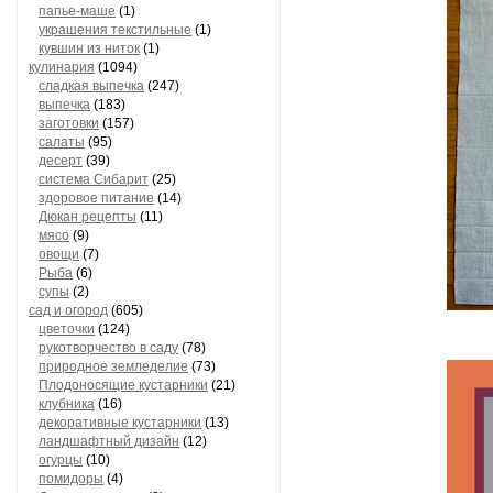
папье-маше
(1)
украшения текстильные
(1)
кувшин из ниток
(1)
кулинария
(1094)
сладкая выпечка
(247)
выпечка
(183)
заготовки
(157)
салаты
(95)
десерт
(39)
система Сибарит
(25)
здоровое питание
(14)
Дюкан рецепты
(11)
мясо
(9)
овощи
(7)
Рыба
(6)
супы
(2)
сад и огород
(605)
цветочки
(124)
рукотворчество в саду
(78)
природное земледелие
(73)
Плодоносящие кустарники
(21)
клубника
(16)
декоративные кустарники
(13)
ландшафтный дизайн
(12)
огурцы
(10)
помидоры
(4)