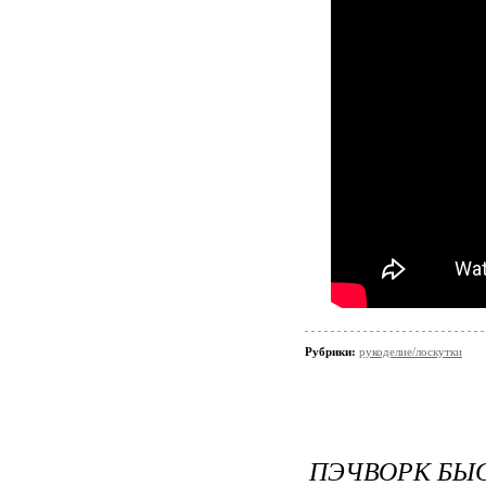
Рубрики:
рукоделие/лоскутки
ПЭЧВОРК БЫ