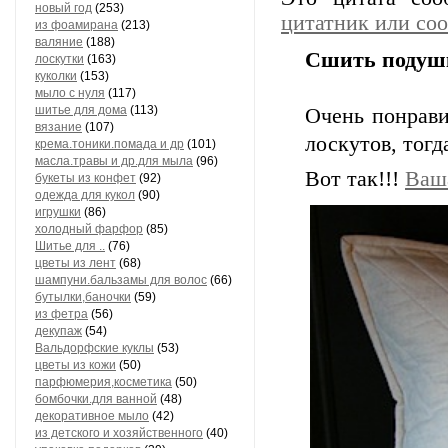
новый год
(253)
цитатник или со
из фоамирана
(213)
валяние
(188)
Сшить подушк
лоскутки
(163)
куколки
(153)
мыло с нуля
(117)
шитье для дома
(113)
Очень понрави
вязание
(107)
лоскутов, тогд
крема.тоники.помада и др
(101)
масла.травы и др.для мыла
(96)
Вот так!!!
Ваша
букеты из конфет
(92)
одежда для кукол
(90)
игрушки
(86)
холодный фарфор
(85)
Шитье для ..
(76)
цветы из лент
(68)
шампуни.бальзамы для волос
(66)
бутылки,баночки
(59)
из фетра
(56)
декупаж
(54)
Вальдорфские куклы
(53)
цветы из кожи
(50)
парфюмерия,косметика
(50)
бомбочки.для ванной
(48)
декоративное мыло
(42)
из детского и хозяйственного
(40)