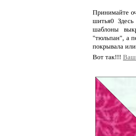
Принимайте оч
шитья0 Здесь
шаблоны вык
"тюльпан", а 
покрывала или
Вот так!!!
Ваша