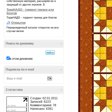
собственную империю, расширяй ее и
защищай от других игроков. Б
ТоррНАДО - торрент-трекер для
блогов
ТоррНАДО - торрент-трекер для блогов
Открытки
Перерожденный каталог открыток на все
случаи жизни
Поиск по дневнику
-
в этом дневнике
Подписка по e-mail
-
Статистика
-
Создан: 02.01.2011
Записей: 6223
Комментариев: 78
Написано: 6361