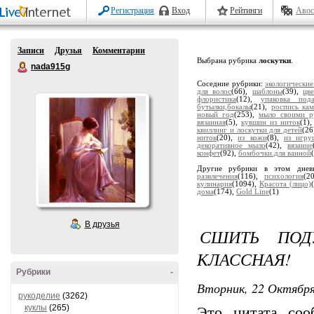
Регистрация
Вход
Рейтинги
Авос
Записи
Друзья
Комментарии
Выбрана рубрика
лоскутки
.
nada915g
Соседние рубрики:
экологические
для волос
(66),
шаблоны
(39),
цв
флористика
(12),
упаковка пода
бутылки,бокалы
(21),
роспись ка
новый год
(253),
мыло своими р
вязанная
(5),
кувшин из ниток
(1)
квиллинг и лоскутки для детей
(26
ниток
(20),
из кожи
(8),
из игру
декоративное мыло
(42),
вязание
конфет
(92),
бомбочки.для ванной
Другие рубрики в этом дне
развлечения
(116),
психология
(2
кулинария
(1094),
Красота (лицо)
дома
(174),
Gold Line
(1)
В друзья
СШИТЬ ПОД
КЛАССНАЯ!
Рубрики
-
Вторник, 22 Октября
рукоделие
(3262)
куклы
(265)
Это цитата со