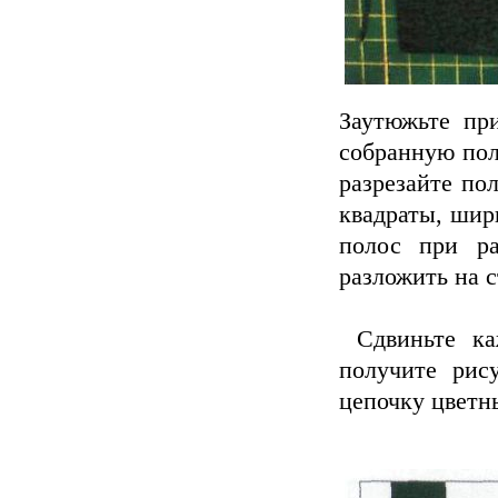
Заутюжьте пр
собранную поло
разрезайте по
квадраты, шир
полос при ра
разложить на 
Сдвиньте ка
получите рис
цепочку цветн