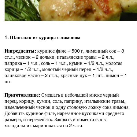
1. Шашлык из курицы с лимоном
Ингредиенты:
куриное филе – 500 г, лимонный сок – 3
ст.л., чеснок – 2 дольки, итальянские травы – 2 ч.л.,
паприка – 1 ч.л., соль – 1 ч.л., кумин – 1/2 ч.л., молотая
корица – 1/2 ч.л., молотый черный перец – 1/2 ч.л.,
оливковое масло – 2 ст.л., красный лук – 1 шт., лимон – 1
шт.
Приготовление:
Смешать в небольшой миске черный
перец, корицу, кумин, соль, паприку, итальянские травы,
измельченный чеснок и одну столовую ложку сока лимона.
Добавить куриное филе, нарезанное кусочками среднего
размера, и перемешать. Закрыть и поместить в в
холодильник мариноваться на 2 часа.