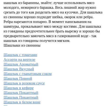
шашлык из баранины, знайте: лучше использовать мясо
молодого, нежирного барашка. Весь лишний жир нужно
срезать до того как разделать мясо на кусочки. Для шашлыка
из свинины хорошо подходят шейка, окорок или ребра.
Ребра нарезаются попарно. В момент нанизывания на
шампуры, прокалывают мясо между костями. Для шашлыка
из говядины предпочтительнее брать вырезку и хорошо бы
предварительно замочить мясо в газированной воде - так
шашлык из говядины получится мягким.
Шашлыки из свинины
Шашлык с томатами
Ассорти на вертеле
Шашлык Ароматный
Шашлык Вкусный
Шашлык с гранатовым соком
Шашлык Пивной
Шашлык в розовом соусе
Шашлык в кефире
Шашлык Пикантный
Шашлык Пикантный
Шашлык в белом вине