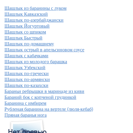
Шашлык из баранины с луком
Шашлык Кавказский
Шашлык по-азербайджански
Шашлык Йогуртовый
Шашлык со шпиком
Шашлык Быстрый
Шашлык по-домашнему
Шашлык острый в апельсиновом соусе
Шашлык с кабачками
Шашлык из молодого барашка
Шашлык Узбекский
Шашлык по-гречески
Шашлык по-армянски
Шашлык по-казахски
Бараньи ребрышки в маринаде из киви
Бараний бок с копченой грудинкой
Баранина с имбирем
Рубленая баранина на вертеле (люля-кебаб)
Пряная баранья нога