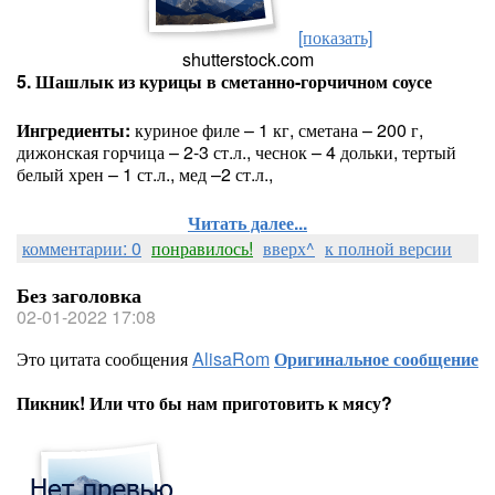
[показать]
shutterstock.com
5. Шашлык из курицы в сметанно-горчичном соусе
Ингредиенты:
куриное филе – 1 кг, сметана – 200 г,
дижонская горчица – 2-3 ст.л., чеснок – 4 дольки, тертый
белый хрен – 1 ст.л., мед –2 ст.л.,
Читать далее...
комментарии: 0
понравилось!
вверх^
к полной версии
Без заголовка
02-01-2022 17:08
Это цитата сообщения
AlisaRom
Оригинальное сообщение
Пикник! Или что бы нам приготовить к мясу?