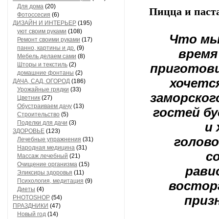
Для дома
(20)
Пицца и паста
Фотоссесия
(6)
ДИЗАЙН И ИНТЕРЬЕР
(195)
уют своим руками
(108)
Что мы
Ремонт своими руками
(17)
панно, картины и др.
(9)
время
Мебель делаем сами
(8)
Шторы и текстиль
(2)
приготови
домашние фонтаны
(2)
хочется
ДАЧА, САД, ОГОРОД
(186)
Урожайные грядки
(33)
заморског
Цветник
(27)
Обустраиваем дачу
(13)
гостей б
Строительство
(5)
Поделки для дачи
(3)
и 
ЗДОРОВЬЕ
(123)
голов
Лечебные упражнения
(31)
Народная медицина
(31)
с
Массаж лечебный
(21)
Очищение организма
(15)
равио
Эликсиры здоровья
(11)
Психология, медитация
(9)
восторг
Диеты
(4)
приз
PHOTOSHOP
(54)
ПРАЗДНИКИ
(47)
Новый год
(14)