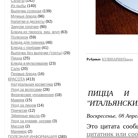
Салаты
(142)
Из рыбы
(140)
Выпечка соленая
(139)
Мучные блюда
(96)
Напитки и десерты
(92)
Закуски горячие
(90)
Блюда из творога, яиц, круп
(63)
Полезное
(59)
Блюда для пикника
(46)
Блюда с грибами
(41)
Выпечка без выпечки (торты)
(28)
Пицца
(25)
Рубрики:
КУЛИНАРИЯ/Пицца
Блюда в мультиварке
(23)
Сало
(20)
Первые блюда
(16)
КРАСОТА
(413)
Натуральная косметика
(29)
Уход за волосами
(28)
ПИЦЦА И 
Физические упражнения
(18)
"ИТАЛЬЯНСКИ
Макияж
(15)
Уход за лицом
(14)
Прически
(12)
Воскресенье, 08 Апре
Эфирные масла
(3)
Уход за руками, ногами
(3)
Это цитата соо
Массаж
(2)
Маникюр
(2)
цитатник или со
ПОЛЕЗНАЯ ИНФОРМАЦИЯ
(285)