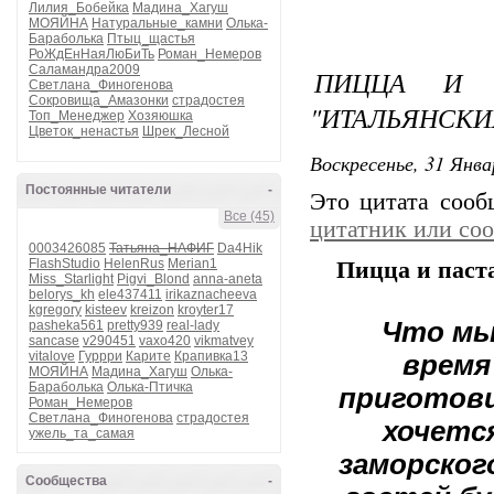
Лилия_Бобейка
Мадина_Хагуш
МОЯЙНА
Натуральные_камни
Олька-
Бараболька
Птыц_щастья
РоЖдЕнНаяЛюБиТь
Роман_Немеров
Саламандра2009
ПИЦЦА И 
Светлана_Финогенова
Сокровища_Амазонки
страдостея
"ИТАЛЬЯНСКИ
Топ_Менеджер
Хозяюшка
Цветок_ненастья
Шрек_Лесной
Воскресенье, 31 Янва
Постоянные читатели
-
Это цитата соо
Все (45)
цитатник или со
0003426085
Татьяна_НАФИГ
Da4Hik
FlashStudio
HelenRus
Merian1
Пицца и паста
Miss_Starlight
Pigvi_Blond
anna-aneta
belorys_kh
ele437411
irikaznacheeva
kgregory
kisteev
kreizon
kroyter17
Что мы
pasheka561
pretty939
real-lady
sancase
v290451
vaxo420
vikmatvey
vitalove
Гуррри
Карите
Крапивка13
время
МОЯЙНА
Мадина_Хагуш
Олька-
Бараболька
Олька-Птичка
приготови
Роман_Немеров
Светлана_Финогенова
страдостея
хочется
ужель_та_самая
заморског
Сообщества
-