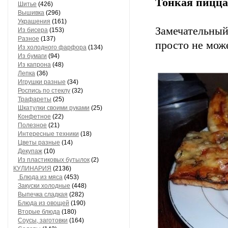
Тонкая пицца
Шитье
(426)
Вышивка
(296)
Украшения
(161)
Замечательны
Из бисера
(153)
Разное
(137)
просто не мож
Из холодного фарфора
(134)
Из бумаги
(94)
Из капрона
(48)
Лепка
(36)
Игрушки разные
(34)
Роспись по стеклу
(32)
Трафареты
(25)
Шкатулки своими руками
(25)
Конфетное
(22)
Полезное
(21)
Интересные техники
(18)
Цветы разные
(14)
Декупаж
(10)
Из пластиковых бутылок
(2)
КУЛИНАРИЯ
(2136)
Блюда из мяса
(453)
Закуски холодные
(448)
Выпечка сладкая
(282)
Блюда из овощей
(190)
Вторые блюда
(180)
Соусы, заготовки
(164)