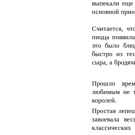
выпекали еще 
основной прио
Считается, чт
пицца появила
это было блю
быстро из тес
сыра, а бродяч
Прошло вре
любимым не т
королей.
Простая лепеш
завоевала ве
классических