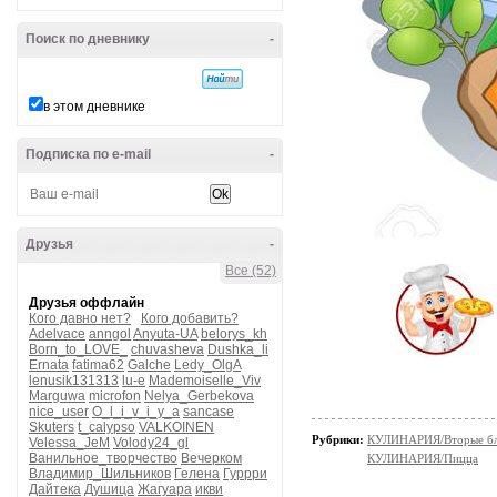
Поиск по дневнику
-
в этом дневнике
Подписка по e-mail
-
Друзья
-
Все (52)
Друзья оффлайн
Кого давно нет?
Кого добавить?
Adelvace
anngol
Anyuta-UA
belorys_kh
Born_to_LOVE_
chuvasheva
Dushka_li
Ernata
fatima62
Galche
Ledy_OlgA
lenusik131313
lu-e
Mademoiselle_Viv
Marguwa
microfon
Nelya_Gerbekova
nice_user
O_l_i_v_i_y_a
sancase
Skuters
t_calypso
VALKOINEN
Рубрики:
КУЛИНАРИЯ/Вторые б
Velessa_JeM
Volody24_gl
Ванильное_творчество
Вечерком
КУЛИНАРИЯ/Пицца
Владимир_Шильников
Гелена
Гуррри
Дайтека
Душица
Жагуара
икви