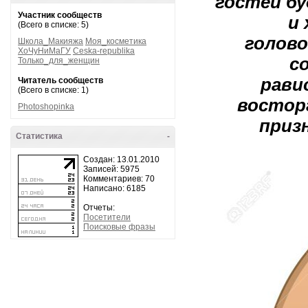
гостей б
Участник сообществ
и 
(Всего в списке: 5)
голов
Школа_Макияжа
Моя_косметика
ХоЧуНиМаГУ
Ceska-republika
с
Только_для_женщин
равио
Читатель сообществ
(Всего в списке: 1)
восторг
Photoshopinka
приз
Статистика
-
Создан: 13.01.2010
Записей: 5975
Комментариев: 70
Написано: 6185
Отчеты:
Посетители
Поисковые фразы