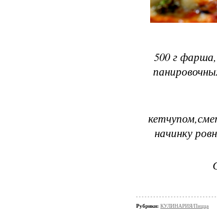
500 г фарша,
панировочных
кетчупом,сме
начинку ров
Рубрики:
КУЛИНАРИЯ/Пицца