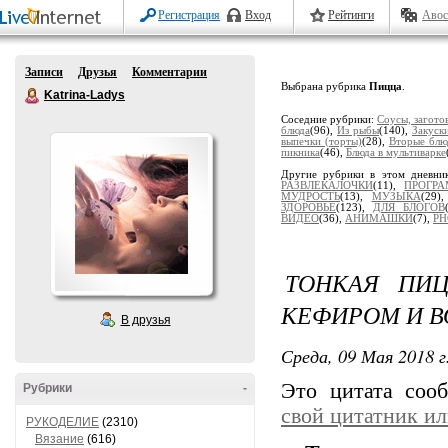
Регистрация
Вход
Рейтинги
Авос
Записи
Друзья
Комментарии
Выбрана рубрика
Пицца
.
Katrina-Ladys
Соседние рубрики:
Соусы, загото
блюда
(96),
Из рыбы
(140),
Закуск
выпечки (торты)
(28),
Вторые блю
пикника
(46),
Блюда в мультиварке
Другие рубрики в этом дневни
РАЗВЛЕКАЛОЧКИ
(11),
ПРОГР
МУДРОСТЬ
(13),
МУЗЫКА
(29)
ЗДОРОВЬЕ
(123),
ДЛЯ БЛОГОВ
ВИДЕО
(36),
АНИМАШКИ
(7),
PH
ТОНКАЯ ПИ
КЕФИРОМ И В
В друзья
Среда, 09 Мая 2018 г
Это цитата со
Рубрики
-
свой цитатник и
РУКОДЕЛИЕ
(2310)
Вязание
(616)