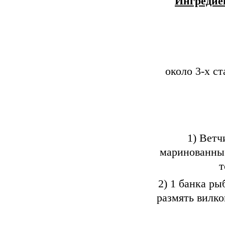
Ингредиен
около 3-х с
1) Ветч
маринованные
т
2) 1 банка ры
размять вилко