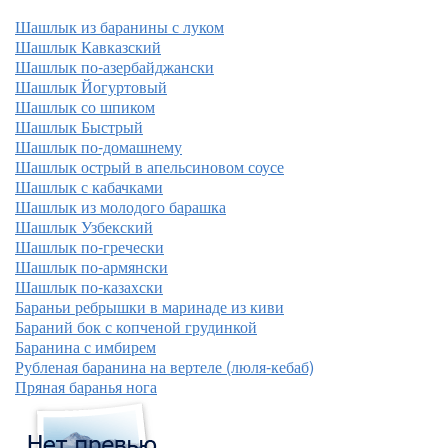
Шашлык из баранины с луком
Шашлык Кавказский
Шашлык по-азербайджански
Шашлык Йогуртовый
Шашлык со шпиком
Шашлык Быстрый
Шашлык по-домашнему
Шашлык острый в апельсиновом соусе
Шашлык с кабачками
Шашлык из молодого барашка
Шашлык Узбекский
Шашлык по-гречески
Шашлык по-армянски
Шашлык по-казахски
Бараньи ребрышки в маринаде из киви
Бараний бок с копченой грудинкой
Баранина с имбирем
Рубленая баранина на вертеле (люля-кебаб)
Пряная баранья нога