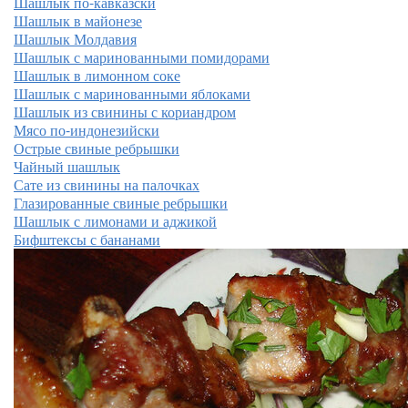
Шашлык по-кавказски
Шашлык в майонезе
Шашлык Молдавия
Шашлык с маринованными помидорами
Шашлык в лимонном соке
Шашлык с маринованными яблоками
Шашлык из свинины с кориандром
Мясо по-индонезийски
Острые свиные ребрышки
Чайный шашлык
Сате из свинины на палочках
Глазированные свиные ребрышки
Шашлык с лимонами и аджикой
Бифштексы с бананами