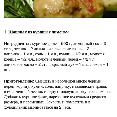
1. Шашлык из курицы с лимоном
Ингредиенты:
куриное филе – 500 г, лимонный сок – 3
ст.л., чеснок – 2 дольки, итальянские травы – 2 ч.л.,
паприка – 1 ч.л., соль – 1 ч.л., кумин – 1/2 ч.л., молотая
корица – 1/2 ч.л., молотый черный перец – 1/2 ч.л.,
оливковое масло – 2 ст.л., красный лук – 1 шт., лимон – 1
шт.
Приготовление:
Смешать в небольшой миске черный
перец, корицу, кумин, соль, паприку, итальянские травы,
измельченный чеснок и одну столовую ложку сока лимона.
Добавить куриное филе, нарезанное кусочками среднего
размера, и перемешать. Закрыть и поместить в в
холодильник мариноваться на 2 часа.