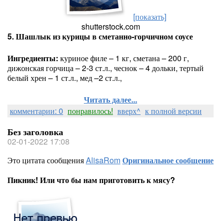
[показать]
shutterstock.com
5. Шашлык из курицы в сметанно-горчичном соусе
Ингредиенты:
куриное филе – 1 кг, сметана – 200 г,
дижонская горчица – 2-3 ст.л., чеснок – 4 дольки, тертый
белый хрен – 1 ст.л., мед –2 ст.л.,
Читать далее...
комментарии: 0
понравилось!
вверх^
к полной версии
Без заголовка
02-01-2022 17:08
Это цитата сообщения
AlisaRom
Оригинальное сообщение
Пикник! Или что бы нам приготовить к мясу?