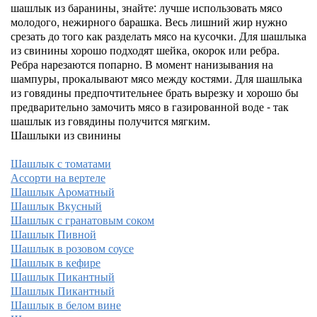
шашлык из баранины, знайте: лучше использовать мясо
молодого, нежирного барашка. Весь лишний жир нужно
срезать до того как разделать мясо на кусочки. Для шашлыка
из свинины хорошо подходят шейка, окорок или ребра.
Ребра нарезаются попарно. В момент нанизывания на
шампуры, прокалывают мясо между костями. Для шашлыка
из говядины предпочтительнее брать вырезку и хорошо бы
предварительно замочить мясо в газированной воде - так
шашлык из говядины получится мягким.
Шашлыки из свинины
Шашлык с томатами
Ассорти на вертеле
Шашлык Ароматный
Шашлык Вкусный
Шашлык с гранатовым соком
Шашлык Пивной
Шашлык в розовом соусе
Шашлык в кефире
Шашлык Пикантный
Шашлык Пикантный
Шашлык в белом вине