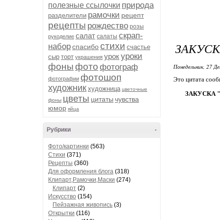
природа
полезные ссылочки
рамочки
рецепт
разделители
рецепты
рождество
розы
скрап-
салат
салаты
рукоделие
ЗАКУСК
стихи
набор
спасибо
счастье
уроки
урок
сыр
торт
украшения
фоны
фото
фотограф
Понедельник, 27 Де
фотошоп
фотографии
Это цитата соо
художник
художница
цветочные
ЗАКУСКА 
цветы
цитаты
чувства
фоны
юмор
яйца
Рубрики
-
Фото/картинки
(563)
Стихи
(371)
Рецепты
(360)
Для оформления блога
(318)
Клипарт,Рамочки,Маски
(274)
Клипарт
(2)
Искусство
(154)
Пейзажная живопись
(3)
Открытки
(116)