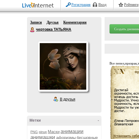
Регистрация
Вход
Рейтинги
Записи
Друзья
Комментарии
Создать дневник
чертовка ТАТЬЯНА
Все пепел,призрак,т
В друзья
Метки
-
анимации
Маски
PNG
pinup
анимашки
афоризмы
бесшовные