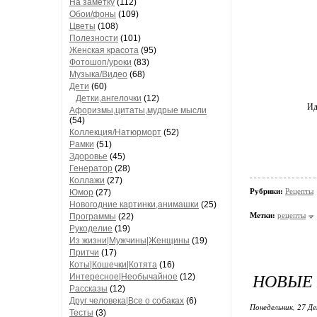
На заметку
(112)
Обои/фоны
(109)
Цветы
(108)
Полезности
(101)
Женская красота
(95)
Фотошоп/уроки
(83)
Музыка/Видео
(68)
Дети
(60)
Детки,ангелочки
(12)
Иде
Афоризмы,цитаты,мудрые мысли
(54)
Коллекция/Натюрморт
(52)
Рамки
(51)
Здоровье
(45)
Генератор
(28)
Коллажи
(27)
Рубрики:
Рецепты
Юмор
(27)
Новогодние картинки,анимашки
(25)
Метки:
рецепты
Программы
(22)
Рукоделие
(19)
Из жизни|Мужчины|Женщины
(19)
Притчи
(17)
Коты|Кошечки|Котята
(16)
НОВЫЕ 
Интересное|Необычайное
(12)
Рассказы
(12)
Друг человека|Все о собаках
(6)
Понедельник, 27 Де
Тесты
(3)