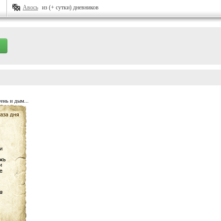
Авось
из (+ сутки) дневников
ень и дым...