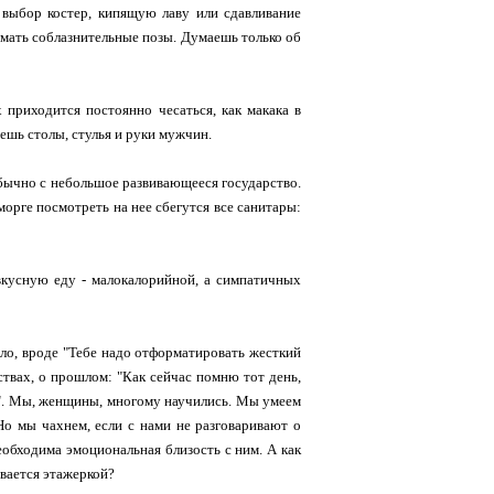
 выбор костер, кипящую лаву или сдавливание
имать соблазнительные позы. Думаешь только об
 приходится постоянно чесаться, как макака в
аешь столы, стулья и руки мужчин.
обычно с небольшое развивающееся государство.
орге посмотреть на нее сбегутся все санитары:
вкусную еду - малокалорийной, а симпатичных
ло, вроде "Тебе надо отформатировать жесткий
вствах, о прошлом: "Как сейчас помню тот день,
ти". Мы, женщины, многому научились. Мы умеем
о мы чахнем, если с нами не разговаривают о
обходима эмоциональная близость с ним. А как
вается этажеркой?