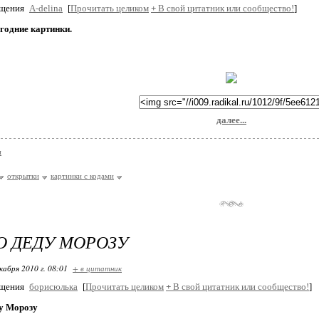
бщения
A-delina
[
Прочитать целиком
+
В свой цитатник или сообщество!
]
годние картинки.
далее...
и
открытки
картинки с кодами
 ДЕДУ МОРОЗУ
кабря 2010 г. 08:01
+ в цитатник
бщения
борисюлька
[
Прочитать целиком
+
В свой цитатник или сообщество!
]
у Морозу