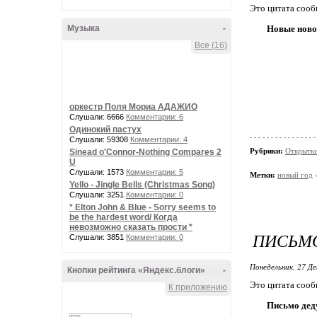
Это цитата соо
Музыка
-
Новые ново
Все (16)
оркестр Поля Мориа АДАЖИО
Слушали: 6666
Комментарии: 6
Одинокий пастух
Слушали: 59308
Комментарии: 4
Рубрики:
Открытк
Sinead o'Connor-Nothing Compares 2
U
Слушали: 1573
Комментарии: 5
Метки:
новый год
Yello - Jingle Bells (Christmas Song)
Слушали: 3251
Комментарии: 0
* Elton John & Blue - Sorry seems to
be the hardest word/ Когда
невозможно сказать прости *
ПИСЬМО
Слушали: 3851
Комментарии: 0
Понедельник, 27 Де
Кнопки рейтинга «Яндекс.блоги»
-
Это цитата соо
К приложению
Письмо дед