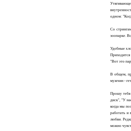
Утягивающее
внутренност
одном: "Когд
Со стрингам
зоопарке. Вс
Удобные хло
Приходится 
"Вот это па
В общем, п
мужчин - ге
Прошу тебя 
диск", "У н
когда мы по
работать и 
любви. Редк
можно чувст