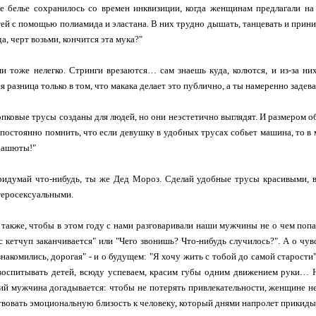
 белье сохранилось со времен инквизиции, когда женщинам предлагали на
ей с помощью полиамида и эластана. В них трудно дышать, танцевать и прин
а, черт возьми, кончится эта мука?"
и тоже нелегко. Стринги врезаются… сам знаешь куда, колются, и из-за них
я разница только в том, что макака делает это публично, а ты намеренно задев
пковые трусы созданы для людей, но они неэстетично выглядят. И размером 
постоянно помнить, что если девушку в удобных трусах собьет машина, то в м
рашюты!"
ридумай что-нибудь, ты же Дед Мороз. Сделай удобные трусы красивыми, 
теросексуальными.
также, чтобы в этом году с нами разговаривали наши мужчины не о чем попа
ас кетчуп заканчивается" или "Чего звонишь? Что-нибудь случилось?". А о чу
знакомились, дорогая" - и о будущем: "Я хочу жить с тобой до самой старос
воспитывать детей, всюду успеваем, красим губы одним движением руки… Н
ий мужчина догадывается: чтобы не потерять привлекательности, женщине не
вовать эмоциональную близость к человеку, который днями напролет прикиды