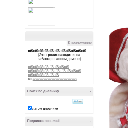
-
К приложению
пїЅпїЅпїЅпїЅпїЅ пїЅ пїЅпїЅпїЅпїЅпїЅ
[Этот ролик находится на
заблокированном домене]
пїЅпїЅпїЅпїЅпїЅпїЅпїЅпїЅ
пїЅпїЅпїЅпїЅпїЅ пїЅ пїЅпїЅпїЅпїЅ
пїЅпїЅпїЅпїЅпїЅпїЅ
В©
пїЅпїЅпїЅпїЅпїЅпїЅпїЅпїЅпїЅпїЅпїЅ
Поиск по дневнику
-
в этом дневнике
Подписка по e-mail
-