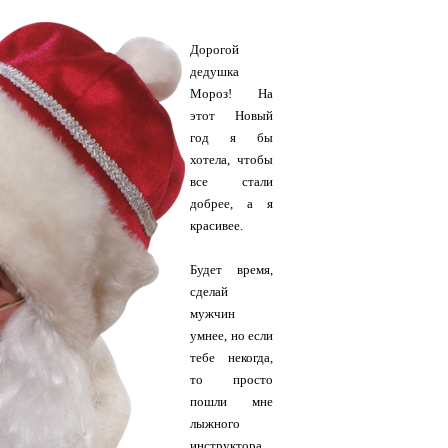
Дорогой
дедушка
Мороз! На
этот Новый
год я бы
хотела, чтобы
все стали
добрее, а я
красивее.
Будет время,
сделай
мужчин
умнее, но если
тебе некогда,
то просто
пошли мне
лыжного
инструктора