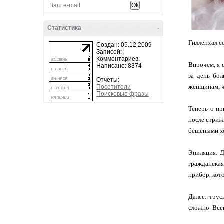
Статистика
-
Гилленхал со
Создан: 05.12.2009
Записей:
Комментариев:
Впрочем, я 
Написано: 8374
за день бол
Отчеты:
женщинам, ч
Посетители
Поисковые фразы
Теперь о пр
после стриж
бешеными х
Эпиляция. Д
гражданская
прибор, кот
Далее: трус
сложно. Все