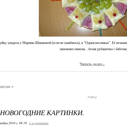
йку увидела у Марины Шишковой (если не ошибаюсь), в "Одноклассниках". Её незвание
напомнил пижона ...белая рубашечка с бабочко
Читать далее...
закуски
НОВОГОДНИЕ КАРТИНКИ.
кабря 2010 г. 08:18
+ в цитатник