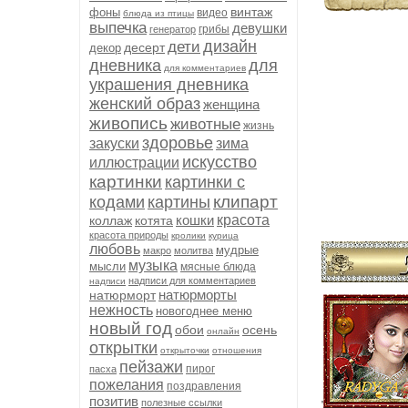
винтаж
фоны
видео
блюда из птицы
выпечка
девушки
грибы
генератор
дизайн
дети
десерт
декор
дневника
для
для комментариев
украшения дневника
женский образ
женщина
живопись
животные
жизнь
здоровье
закуски
зима
искусство
иллюстрации
картинки
картинки с
клипарт
кодами
картины
кошки
красота
коллаж
котята
красота природы
кролики
курица
любовь
мудрые
макро
молитва
музыка
мысли
мясные блюда
надписи для комментариев
надписи
натюрморты
натюрморт
нежность
новогоднее меню
новый год
обои
осень
онлайн
открытки
открыточки
отношения
пейзажи
пирог
пасха
пожелания
поздравления
позитив
полезные ссылки
'