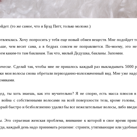
йдет. (то же самое, что и Брэд Питт, только моложе.)
отвлеклась. Хочу попросить у тебя еще новый обмен веществ. Мне подойдет то
ьше, чем весит сама, а в бедрах совсем не поправляется. По-моему, это 
ем каким-то там бакланам. Так что, милый Дедушка, бакланы. Запомни.
ическе. Сделай так, чтобы мне не пришлось каждый раз выкладывать 5000 р
ки мои волосы снова обретали первозданно-взлохмаченный вид. Мне уже надое
омяками.
ед, ты хоть знаешь, как это мучительно? Я не спорю, есть масса плюсов 
 война с собственными волосами на всей поверхности тела, кроме головы,
орый быстро и безболезненно удалял бы все нежелательные волосы, либо введ
ы. Это серьезная женская проблема, внимание к которой в свое время при
гда, каждый день надо принимать решение: стринги, утягивающие или удобные