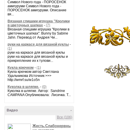
Символ Нового года - ПОРОСЕНОК
амигуруми Символ Нового года -
ПОРОСЕНОК амигуруми. Описание
вя...
Вязаная спицами игрушка "Кролики
в цветочных шапках
-
(7)
Вязаная спицами игрушка "Кролики в
цветочных шапках". Bunny by Sabine
Jahn. Перевод от Андрея Чи...
руки на каркасе для вязаной куклы
-
(1)
руки на каркасе для вязаной куклы
руки на каркасе для вязаной куклы и
прикрепление их к тулови...
Кукла крючком
-
(1)
Кукла крючком автор Светлана
Удальчикова Источник >>>
http://wmrf.su/w1o5n
Куколка в шляпке.
-
(0)
Куколка в шляпке. Автор: Sandrine
CAMPANA Опубликовала: Лисичка. Т...
Видео
-
Все (106)
Жесть.Слабонервным