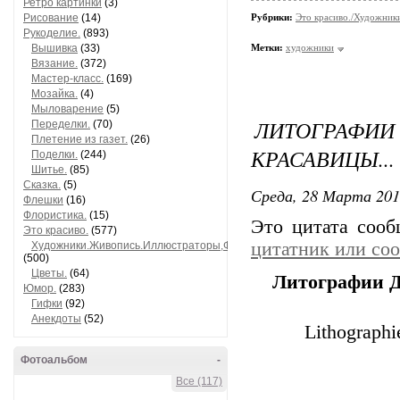
Ретро картинки
(3)
Рисование
(14)
Рубрики:
Это красиво./Художни
Рукоделие.
(893)
Вышивка
(33)
Метки:
художники
Вязание.
(372)
Мастер-класс.
(169)
Мозайка.
(4)
Мыловарение
(5)
ЛИТОГРАФ
Переделки.
(70)
Плетение из газет.
(26)
КРАСАВИЦЫ...
Поделки.
(244)
Шитье.
(85)
Сказка.
(5)
Среда, 28 Марта 201
Флешки
(16)
Флористика.
(15)
Это цитата соо
Это красиво.
(577)
цитатник или со
Художники.Живопись.Иллюстраторы,Фотографы.
(500)
Цветы.
(64)
Литографии Д
Юмор.
(283)
Гифки
(92)
Анекдоты
(52)
Lithographi
Фотоальбом
-
Все (117)