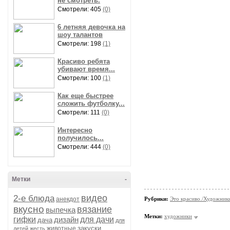
не смотреть.
Смотрели: 405
(0)
6 летняя девочка на
шоу талантов
Смотрели: 198
(1)
Красиво ребята
убивают время...
Смотрели: 100
(1)
Как еще быстрее
сложить футболку...
Смотрели: 111
(0)
Интересно
получилось...
Смотрели: 444
(0)
Метки
-
видео
2-е блюда
анекдот
Рубрики:
Это красиво./Художни
вкусно
вязание
выпечка
Метки:
художники
гифки
дизайн
для дачи
дача
для
закуски
животные
детей
жесть