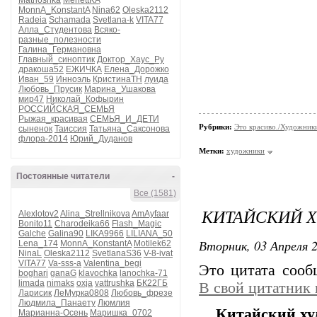
Matrioshka
MerlettKA
MonnA_KonstantA
Nina62
Oleska2112
Radeia
Schamada
Svetlana-k
VITA77
Алла_Студентова
Всяко-
разные_полезности
Галина_Германовна
Главный_синоптик
Доктор_Хаус_Ру
дракоша52
ЕЖИЧКА
Елена_Дорожко
Иван_59
Инноэль
КристинаТН
луида
Любовь_Прусик
Марина_Ушакова
мир47
Николай_Кофырин
РОССИЙСКАЯ_СЕМЬЯ
Рыжая_красивая
СЕМЬЯ_И_ДЕТИ
Рубрики:
Это красиво./Художни
сыненок
Таиссия
Татьяна_Саксонова
флора-2014
Юрий_Дуданов
Метки:
художники
Постоянные читатели
-
Все (1581)
КИТАЙСКИЙ 
Alexlotov2
Alina_Strellnikova
AmAyfaar
Bonito11
Charodeika66
Flash_Magic
Galche
Galina90
LIKA9966
LILIANA_50
Вторник, 03 Апреля 2
Lena_174
MonnA_KonstantA
Motilek62
NinaL
Oleska2112
SvetlanaS36
V-8-ivat
VITA77
Va-sss-a
Valentina_begi
Это цитата соо
boghari
ganaG
klavochka
lanochka-71
limada
nimaks
oxja
vattrushka
БК22ГБ
В свой цитатник
Ларисик
ЛеМурка0808
Любовь_фрезе
Людмила_Панаету
Люмлия
Китайский ху
Марианна-Осень
Маришка_0702