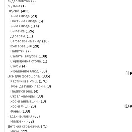
видеомонтаж
(2)
Музыка
(1)
Вкусно.
(483)
1-ые блюда
(23)
Постные блюда.
(5)
2-ые блюда
(114)
Выпечка
(126)
Десерты.
(11)
Заготовки на зиму.
(18)
консервация
(28)
Напитки.
(7)
Салаты,закуски.
(138)
Сервировка стола.
(1)
Соусы
(4)
Украшение блюд.
(50)
Т
Все для фотошопа.
(335)
Картинки в PNG.
(176)
Тубы,девушки,парни.
(8)
Надписи png.
(4)
Скрап-наборы.
(80)
Уроки анимации.
(10)
Фе
Уроки Ф.Ш.
(26)
Фоны.
(108)
Гадание,магия
(88)
Иллюзии.
(32)
Детская страничка.
(75)
Игры.
(22)