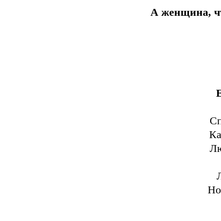
А женщина, чт
С
Ка
Лю
Но