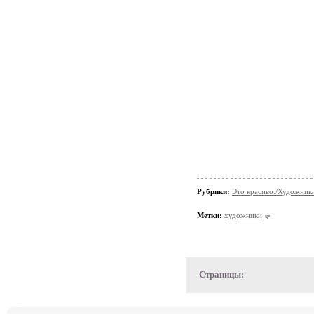
Рубрики:
Это красиво./Художни
Метки:
художники
Страницы: