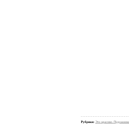
Рубрики:
Это красиво./Художни