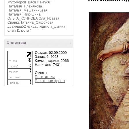
Мухоморов_Вася
На-Туся
Наталия_Плеханова
Наталья_Мещанинцева
Наталья_Никишина
ОЛЬГА_КОННОВА
Оля_Исаева
Сианка
Татьяна_Саксонова
дракоша52
луида
людмила_дугина
ольга11
юста7
Статистика
-
Создан: 02.09.2009
Записей: 4093
Комментариев: 2966
Написано: 7431
Отчеты:
Посетители
Поисковые фразы