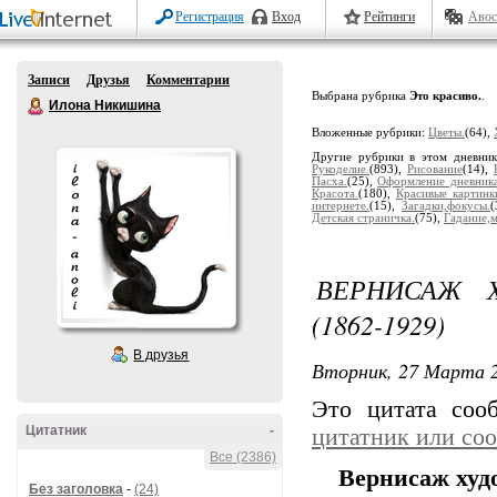
Регистрация
Вход
Рейтинги
Авос
Записи
Друзья
Комментарии
Выбрана рубрика
Это красиво.
.
Илона Никишина
Вложенные рубрики:
Цветы.
(64),
Другие рубрики в этом дневни
Рукоделие.
(893),
Рисование
(14),
Пасха.
(25),
Оформление дневник
Красота.
(180),
Красивые картинк
интернете.
(15),
Загадки,фокусы.
(
Детская страничка.
(75),
Гадание,
ВЕРНИСАЖ Х
(1862-1929)
В друзья
Вторник, 27 Марта 2
Это цитата со
Цитатник
-
цитатник или со
Все (2386)
Вернисаж худо
Без заголовка
-
(24)