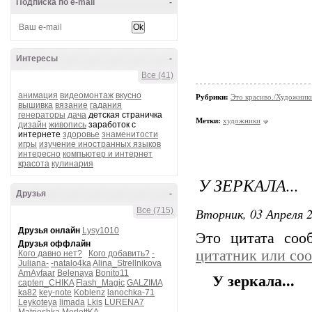
Подписка по e-mail
-
Интересы
-
Все (41)
анимация
видеомонтаж
вкусно
Рубрики:
Это красиво./Художни
вышивка
вязание
гадания
генераторы
дача
детская страничка
Метки:
художники
дизайн
живопись
заработок с
интернете
здоровье
знаменитости
игры
изучение иностранных языков
интересно
компьютер и интернет
красота
кулинария
У ЗЕРКАЛА...
Друзья
-
Вторник, 03 Апреля 2
Все (715)
Друзья онлайн
Lysy1010
Это цитата со
Друзья оффлайн
цитатник или со
Кого давно нет?
Кого добавить?
-
Juliana-
-natalo4ka
Alina_Strellnikova
AmAyfaar
Belenaya
Bonito11
У зеркала...
capten_CHIKA
Flash_Magic
GALZIMA
ka82
key-note
Koblenz
lanochka-71
Leykoteya
limada
Lkis
LURENA7