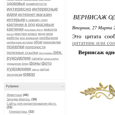
здоровье
знаменитости
интересно
интересные
идеи
интернет-магазин
ВЕРНИСАЖ ОД
интерьер
к новому году
картинки в png
красивые
Вторник, 27 Марта 2
картинки
красота
красивые фото
мастер-класс
мои
мода
магия
Это цитата со
работы
необычное
моя анимация
обои
цитатник или со
переделки
необычные истории
поделки
полезности
Вернисаж одно
рек.
полезные ссылки
программы
рукоделие
салаты
скрап-набор
фоны
фото
украшение блюд
художники
шитье
цветы
юмор
экскурсии
Рубрики
-
Животные
(46)
Загадки,фокусы.
(38)
Сайты для редактирования фото.
(33)
Генераторы.
(32)