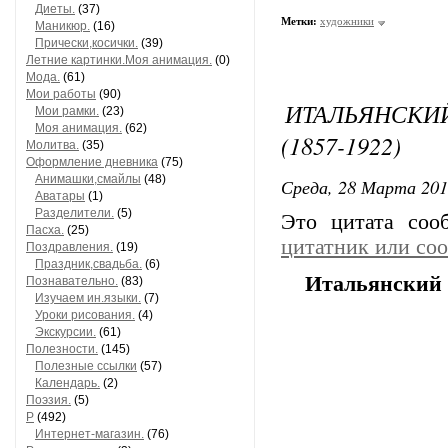
Диеты.
(37)
Метки:
художники
Маникюр.
(16)
Прически,косички.
(39)
Летние картинки.Моя анимация.
(0)
Мода.
(61)
Мои работы
(90)
ИТАЛЬЯНСКИ
Мои рамки.
(23)
Моя анимация.
(62)
(1857-1922)
Молитва.
(35)
Оформление дневника
(75)
Анимашки,смайлы
(48)
Среда, 28 Марта 201
Аватары
(1)
Разделители.
(5)
Это цитата со
Пасха.
(25)
цитатник или со
Поздравления.
(19)
Праздник,свадьба.
(6)
Итальянский х
Познавательно.
(83)
Изучаем ин.языки.
(7)
Уроки рисования.
(4)
Экскурсии.
(61)
Полезности.
(145)
Полезные ссылки
(57)
Календарь.
(2)
Поэзия.
(5)
Р
(492)
Интернет-магазин.
(76)