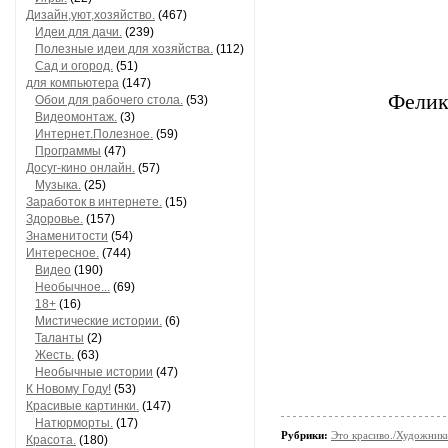
Дизайн,уют,хозяйство.
(467)
Идеи для дачи.
(239)
Полезные идеи для хозяйства.
(112)
Сад и огород.
(51)
для компьютера
(147)
Фелик
Обои для рабочего стола.
(53)
Видеомонтаж.
(3)
Интернет.Полезное.
(59)
Программы
(47)
Досуг-кино онлайн.
(57)
Музыка.
(25)
Заработок в интернете.
(15)
Здоровье.
(157)
Знаменитости
(54)
Интересное.
(744)
Видео
(190)
Необычное...
(69)
18+
(16)
Мистические истории.
(6)
Таланты
(2)
Жесть.
(63)
Необычные истории
(47)
К Новому Году!
(53)
Красивые картинки.
(147)
Натюрморты.
(17)
Рубрики:
Это красиво./Художни
Красота.
(180)