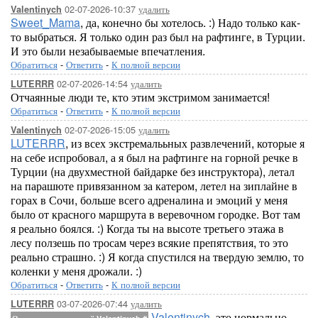
02-07-2026-10:37
удалить
Valentinych
Sweet_Mama
, да, конечно бы хотелось. :) Надо только как-
то выбраться. Я только один раз был на рафтинге, в Турции.
И это были незабываемые впечатления.
Обратиться
-
Ответить
-
К полной версии
02-07-2026-14:54
удалить
LUTERRR
Отчаянные люди те, кто этим экстримом занимается!
Обратиться
-
Ответить
-
К полной версии
02-07-2026-15:05
удалить
Valentinych
LUTERRR
, из всех экстремалььных развлечений, которые я
на себе испробовал, а я был на рафтинге на горной речке в
Турции (на двухместной байдарке без инструктора), летал
на парашюте привязанном за катером, летел на зиплайне в
горах в Сочи, больше всего адреналина и эмоций у меня
было от красного маршрута в веревочном городке. Вот там
я реально боялся. :) Когда ты на высоте третьего этажа в
лесу ползешь по тросам через всякие препятствия, то это
реально страшно. :) Я когда спустился на твердую землю, то
коленки у меня дрожали. :)
Обратиться
-
Ответить
-
К полной версии
03-07-2026-07:44
удалить
LUTERRR
Valentinych
, это нормально,