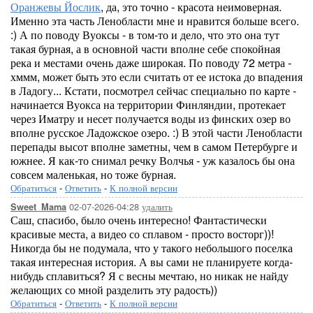
Оранжевы Йослик
, да, это точно - красота неимоверная.
Именно эта часть Ленобласти мне и нравится больше всего.
:) А по поводу Вуоксы - в том-то и дело, что это она тут
такая бурная, а в основной части вполне себе спокойная
река и местами очень даже широкая. По поводу 72 метра -
хммм, может быть это если считать от ее истока до впадения
в Ладогу... Кстати, посмотрел сейчас специально по карте -
начинается Вуокса на территории Финляндии, протекает
через Иматру и несет получается воды из финских озер во
вполне русское Ладожское озеро. :) В этой части Ленобласти
перепады высот вполне заметны, чем в самом Петербурге и
южнее. Я как-то снимал речку Волчья - уж казалось бы она
совсем маленькая, но тоже бурная.
Обратиться
-
Ответить
-
К полной версии
02-07-2026-04:28
удалить
Sweet_Mama
Саш, спасибо, было очень интересно! Фантастически
красивые места, а видео со сплавом - просто восторг))!
Никогда бы не подумала, что у такого небольшого поселка
такая интересная история. А вы сами не планируете когда-
нибудь сплавиться? Я с весны мечтаю, но никак не найду
желающих со мной разделить эту радость))
Обратиться
-
Ответить
-
К полной версии