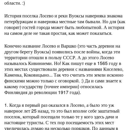
области. :)
История поселка Лосево и реки Вуоксы наверняка знакома
петербуржцам и наверняка местные там бывали. Но для (как
говорят) гостей города может быть любопытной. А история
на самом деле не такая простая, как может показаться.
Конечно название Лосево и Варшко (это часть деревни на
другом берегу Вуоксы) появились после войны, когда эти
территории отошли в пользу СССР. А до этого Лосево
называлось Кивиниеми. Но! Как пишут еще в 1565 году в
этих местах существовали деревни с названиями Киселево,
Каменка, Коковицыно... Так что считать эти земли исконно
финскими можно только с оговоркой. :) Да и сами знаете к
какому государству (точнее империи) относилась
Финляндия до революции 1917 года).
1. Когда я первый раз оказался в Лосево, а было это уж
наверное лет 25 назад, то это был вполне себе заштатный
поселок, который посещали только те у кого здесь дачи и
настоящие туристы. С тех пор посещаемость этих мест
увеличилась думаю на несколько порядков. По данным в