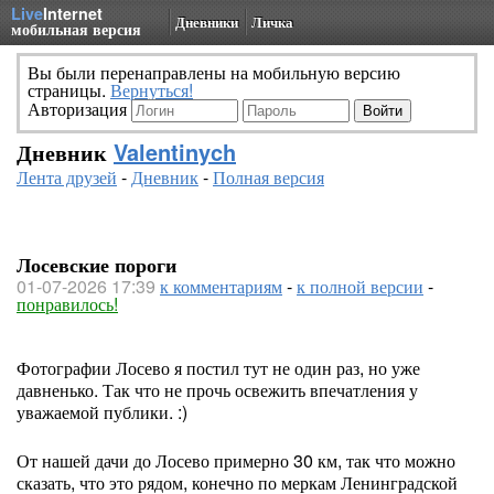
Live
Internet
Дневники
Личка
мобильная версия
Вы были перенаправлены на мобильную версию
страницы.
Вернуться!
Авторизация
Дневник
Valentinych
Лента друзей
-
Дневник
-
Полная версия
Лосевские пороги
01-07-2026 17:39
к комментариям
-
к полной версии
-
понравилось!
Фотографии Лосево я постил тут не один раз, но уже
давненько. Так что не прочь освежить впечатления у
уважаемой публики. :)
От нашей дачи до Лосево примерно 30 км, так что можно
сказать, что это рядом, конечно по меркам Ленинградской