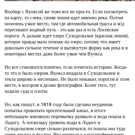
Вообще с Вуоксой же тоже все не просто. Если посмотреть
на карту, то слева, синяя линия идет именно река. Потом
оооочень узкое место, там где автомобильная трасса и ж\д
пересекают водный путь - это как раз и есть Лосевские
пороги. А дальше идет озеро Суходольское (красная линия),
которое правда мало похоже на озеро, потому что имеет
довольно сильное течение и вытянутую форму как река и в
некоторых местах даже более узкое чем Вуокса.
Но все становится понятно, если почитать историю. Когда-
то это и было озером. Вуокса впадала в Суходольское и
текла широко и неспешно. Не было никаких порогов в этом
месте, в котором я делаю фотографии. Более того, тут
ходили суда и плоты.
Но, как пишут, в 1818 году была сделана неудачная
попытка прокопать оросительный канал, в итоге
небольшую земляную перемычку размыло и вода пошла в
Ладогу. А поскольку уровень воды в Ладоге и
Суходольском озере сильно различался, то пошла она туда
очень весело и быстро. Что привело к катастрофическому