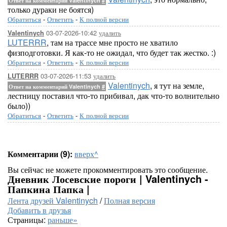
Ответ на комментарий Valentinych
#
только дураки не боятся)
Обратиться
-
Ответить
-
К полной версии
03-07-2026-10:42
удалить
Valentinych
LUTERRR
, там на трассе мне просто не хватило
физподготовки. Я как-то не ожидал, что будет так жестко. :)
Обратиться
-
Ответить
-
К полной версии
03-07-2026-11:53
удалить
LUTERRR
Valentinych
, я тут на земле,
Ответ на комментарий Valentinych
#
лестницу поставил что-то прибивал, дак что-то волнительно
было))
Обратиться
-
Ответить
-
К полной версии
Комментарии (9):
вверх^
Вы сейчас не можете прокомментировать это сообщение.
Дневник Лосевские пороги | Valentinych -
Папкина Папка |
Лента друзей Valentinych
/
Полная версия
Добавить в друзья
Страницы:
раньше»