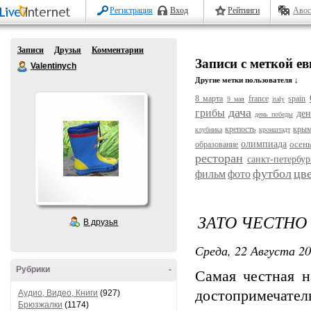
Регистрация
Вход
Рейтинги
Авос
Записи
Друзья
Комментарии
Записи с меткой е
Valentinych
Другие метки пользователя ↓
8 марта
france
spain
9 мая
italy
дача
грибы
ден
день победы
крепость
кры
клубника
кронштадт
олимпиада
осен
образование
ресторан
санкт-петербур
футбол
цв
фильм
фото
ЗАТО ЧЕСТНО
В друзья
Среда, 22 Августа 20
Рубрики
-
Самая честная н
достопримечател
Аудио, Видео, Книги
(927)
Брюзжалки
(1174)