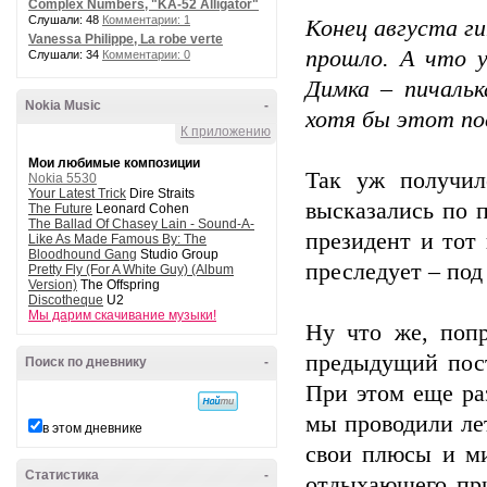
Complex Numbers, "KA-52 Alligator"
Слушали: 48
Комментарии: 1
Конец августа г
Vanessa Philippe, La robe verte
прошло. А что у
Слушали: 34
Комментарии: 0
Димка – пичальк
Nokia Music
-
хотя бы этот по
К приложению
Мои любимые композиции
Так уж получил
Nokia 5530
Your Latest Trick
Dire Straits
высказались по п
The Future
Leonard Cohen
The Ballad Of Chasey Lain - Sound-A-
президент и тот
Like As Made Famous By: The
Bloodhound Gang
Studio Group
преследует – под
Pretty Fly (For A White Guy) (Album
Version)
The Offspring
Discotheque
U2
Мы дарим скачивание музыки!
Ну что же, попр
предыдущий пост
Поиск по дневнику
-
При этом еще раз
мы проводили ле
в этом дневнике
свои плюсы и ми
Статистика
-
отдыхающего пр