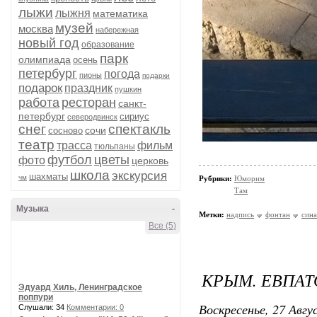
лыжи
лыжня
математика
музей
москва
набережная
новый год
образование
парк
олимпиада
осень
петербург
погода
пионы
подарки
подарок
праздник
пушкин
работа
ресторан
санкт-
петербург
сириус
северодвинск
снег
спектакль
сочи
сосново
театр
трасса
фильм
тюльпаны
футбол
цветы
фото
церковь
школа
экскурсия
шахматы
чм
Рубрики:
Юморим
Там
Музыка
-
Метки:
надпись
фонтан
сина
Все (5)
КРЫМ. ЕВПАТ
Эдуард Хиль, Ленинградское
поппури
Воскресенье, 27 Авгу
Слушали: 34
Комментарии: 0