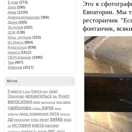
В дом!
(273)
Это я сфотограф
Дача
(290)
Евпатории. Мы т
Дима
(1235)
Доморазвлекалово
(366)
ресторанчик "Ес
Дринк
(265)
фонтанчик, всяки
За рулем
(202)
ЗОЖ
(138)
Игры, игрушки
(253)
Из Инета
(864)
Культпоход
(839)
Никита
(1612)
ОБРАЗование
(1095)
Там
(407)
Юморим
(1017)
Метки
-
8 марта
france
spain
9 мая
italy
архангельск
букет
Орехово
бег
велосипед
вино
выставка
выпускной
дача
гарболово
грибы
день
дети
день рождения
победы
дорога
зима
др
зенит
игра
елка
евпатория
история
карта
картина
ии
лес
крепость
лето
крым
клубника