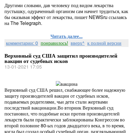
Другими словами, дав человеку под видом лекарства
пустышку, одураченный организм сам начнет трудиться, как
бы оказывая эффект от лекарства, пишет NEWSru ссылаясь
на The Telegraph.
Читать далее...
комментарии: 0
понравилось!
вверх^
к полной версии
Верховный суд США защитил производителей
вакцин от судебных исков
13-01-2021 17:05
Верховный суд США решил, снабжающее более надежную
защиту производителей вакцин от судебных исков,
подаваемых родителями, чьи дети стали жертвами
последствий вакцинации.Во вторник Верховный суд
постановил, что подобные иски против производителей
лекарств были практически заблокированы Конгрессом во
второй половине 80-ых годов двадцатого века, в то время,
когда был создал особый судебный орган, разглядывающий