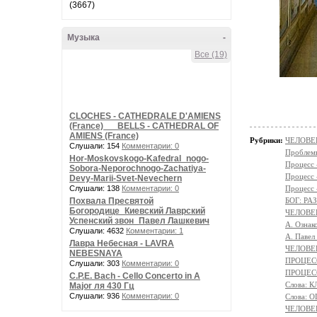
(3667)
Музыка
-
Все (19)
CLOCHES - CATHEDRALE D'AMIENS
(France) __ BELLS - CATHEDRAL OF
AMIENS (France)
Рубрики:
ЧЕЛОВЕК
Слушали: 154
Комментарии: 0
Проблемы
Hor-Moskovskogo-Kafedral_nogo-
Процесс
Sobora-Neporochnogo-Zachatiya-
Процесс
Devy-Marii-Svet-Nevechern
Слушали: 138
Комментарии: 0
Процесс
Похвала Пресвятой
БОГ: Р
Богородице_Киевский Лаврский
ЧЕЛОВЕ
Успенский звон_Павел Лашкевич
А. Ознак
Слушали: 4632
Комментарии: 1
А. Павел
Лавра Небесная - LAVRA
ЧЕЛОВЕК
NEBESNAYA
ПРОЦЕСС
Слушали: 303
Комментарии: 0
ПРОЦЕСС
C.P.E. Bach - Cello Concerto in A
Слова: 
Major ля 430 Гц
Слушали: 936
Комментарии: 0
Слова:
ЧЕЛОВЕ