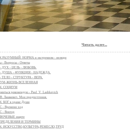
Читать далее...
 РАЗУМНЫЙ: НОРМА и экстремизм - нелюди
 - Вопросы - Ответы
 - ДУХ - ЦЕЛЬ - ЛЮБОВЬ.
 - ДУША - ФУНКЦИЯ - НАДЕЖДА.
 - ТЕЛО - СТРУКТУРА - ВЕРА.
АЗУМ-ЖИЗНЬ-ВСЕЛЕННАЯ
К: СОЦИУМ
омиться рекомендую - Paul_V_Lashkevich
 В. Лашкевич. Мои предпочтения.
: БОГ в храме Души
 - Времени ход
 - Вектор
КЛЮЧЕВЫЕ ищите
 ОПРЕДЕЛЕНИЯ И ТЕРМИНЫ
К: ИСКУССТВО,КУЛЬТУРА,РЕМЕСЛО,ТРУД