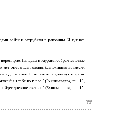
ами войск и затрубили в раковины. И тут все
перемирие. Пандавы и кауравы собрались возле
 ему нет опоры для головы. Для Бхишмы принесли
чтёт достойной. Сын Кунти поднял лук и тремя
лял бы я тебя во гневе!" (Бхишмапарва, гл. 119,
 пойдет дневное светило" (Бхишмапарва, гл. 115,