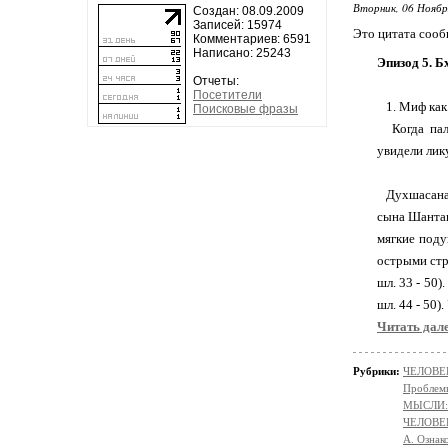
Вторник, 06 Ноябр
Создан: 08.09.2009
Записей: 15974
Это цитата соо
Комментариев: 6591
Написано: 25243
Эпизод 5. 
Отчеты:
Посетители
1. Миф как 
Поисковые фразы
Когда пал 
увидели лик
Духшасана п
сына Шантан
мягкие поду
острыми стре
шл. 33 - 50)
шл. 44 - 50)
Читать дал
Рубрики:
ЧЕЛОВЕК
Проблемы
МЫСЛИ:
ЧЕЛОВЕ
А. Ознак