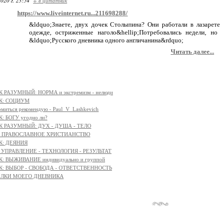
020 г. 23:54
+ в цитатник
https://www.liveinternet.ru...211698288/
&ldquo;Знаете, двух дочек Столыпина? Они работали в лазарете
одежде, остриженные наголо&hellip;Потребовались недели, н
&ldquo;Русского дневника одного англичанина&rdquo;
Читать далее...
 РАЗУМНЫЙ: НОРМА и экстремизм - нелюди
К: СОЦИУМ
омиться рекомендую - Paul_V_Lashkevich
: БОГУ угодно ли?
К РАЗУМНЫЙ: ДУХ - ДУША - ТЕЛО
я - ПРАВОСЛАВНОЕ ХРИСТИАНСТВО
К: ДЕЯНИЯ
: УПРАВЛЕНИЕ - ТЕХНОЛОГИЯ - РЕЗУЛЬТАТ
: ВЫЖИВАНИЕ индивидуально и группой
К: ВЫБОР - СВОБОДА - ОТВЕТСТВЕННОСТЬ
ЫЛКИ МОЕГО ДНЕВНИКА