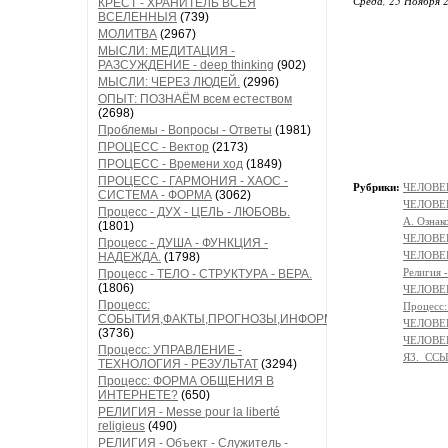
Среда, 25 Ноября 2
КРЕСТ - ХРАНИТЕЛЬ ВСЕЯ
ВСЕЛЕННЫЯ
(739)
МОЛИТВА
(2967)
МЫСЛИ: МЕДИТАЦИЯ -
РАЗСУЖДЕНИЕ - deep thinking
(902)
МЫСЛИ: ЧЕРЕЗ ЛЮДЕЙ.
(2996)
ОПЫТ: ПОЗНАЁМ всем естеством
(2698)
Проблемы - Вопросы - Ответы
(1981)
ПРОЦЕСС - Вектор
(2173)
ПРОЦЕСС - Времени ход
(1849)
ПРОЦЕСС - ГАРМОНИЯ - ХАОС -
Рубрики:
ЧЕЛОВЕК
СИСТЕМА - ФОРМА
(3062)
ЧЕЛОВЕ
Процесс - ДУХ - ЦЕЛЬ - ЛЮБОВЬ.
А. Ознак
(1801)
ЧЕЛОВЕК
Процесс - ДУША - ФУНКЦИЯ -
ЧЕЛОВЕ
НАДЕЖДА.
(1798)
Религи
Процесс - ТЕЛО - СТРУКТУРА - ВЕРА.
(1806)
ЧЕЛОВЕ
Процесс:
Процесс
СОБЫТИЯ,ФАКТЫ,ПРОГНОЗЫ,ИНФОРМАЦИЯ
ЧЕЛОВЕК
(3736)
ЧЕЛОВЕ
Процесс: УПРАВЛЕНИЕ -
Я3._СС
ТЕХНОЛОГИЯ - РЕЗУЛЬТАТ
(3294)
Процесс: ФОРМА ОБЩЕНИЯ В
ИНТЕРНЕТЕ?
(650)
РЕЛИГИЯ - Messe pour la liberté
religieus
(490)
РЕЛИГИЯ - Объект - Служитель -