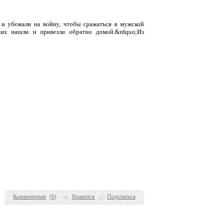
 и убежали на войну, чтобы сражаться в мужской
о их нашли и привезли обратно домой.&rdquo;Из
Комментарии
(
0
)
Нравится
Поделиться