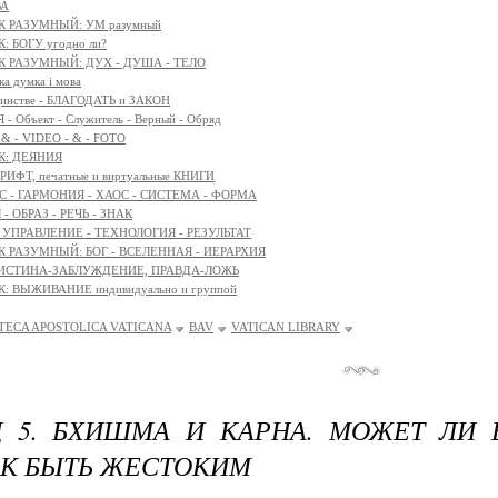
ВА
К РАЗУМНЫЙ: УМ разумный
: БОГУ угодно ли?
К РАЗУМНЫЙ: ДУХ - ДУША - ТЕЛО
ка думка і мова
единстве - БЛАГОДАТЬ и ЗАКОН
- Объект - Служитель - Верный - Обряд
 & - VIDEO - & - FOTO
К: ДЕЯНИЯ
ШРИФТ, печатные и виртуальные КНИГИ
 - ГАРМОНИЯ - ХАОС - СИСТЕМА - ФОРМА
- ОБРАЗ - РЕЧЬ - ЗНАК
: УПРАВЛЕНИЕ - ТЕХНОЛОГИЯ - РЕЗУЛЬТАТ
К РАЗУМНЫЙ: БОГ - ВСЕЛЕННАЯ - ИЕРАРХИЯ
 ИСТИНА-ЗАБЛУЖДЕНИЕ, ПРАВДА-ЛОЖЬ
: ВЫЖИВАНИЕ индивидуально и группой
OTECA APOSTOLICA VATICANA
BAV
VATICAN LIBRARY
Д 5. БХИШМА И КАРНА. МОЖЕТ ЛИ
К БЫТЬ ЖЕСТОКИМ