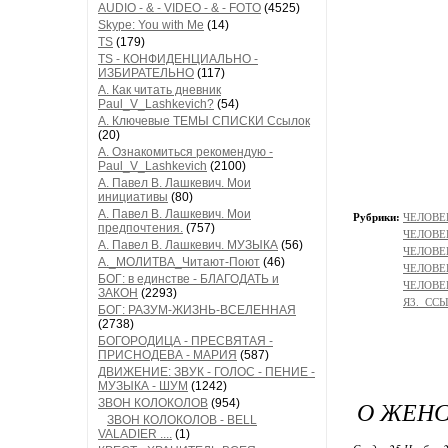
AUDIO - & - VIDEO - & - FOTO
(4525)
Skype: You with Me
(14)
TS
(179)
TS - КОНФИДЕНЦИАЛЬНО -
ИЗБИРАТЕЛЬНО
(117)
А. Как читать дневник
Paul_V_Lashkevich?
(54)
А. Ключевые ТЕМЫ СПИСКИ Ссылок
(20)
А. Ознакомиться рекомендую -
Paul_V_Lashkevich
(2100)
А. Павел В. Лашкевич. Мои
инициативы
(80)
А. Павел В. Лашкевич. Мои
Рубрики:
ЧЕЛОВЕК
предпочтения.
(757)
ЧЕЛОВЕК
А. Павел В. Лашкевич. МУЗЫКА
(56)
ЧЕЛОВЕ
А._МОЛИТВА_Читают-Поют
(46)
ЧЕЛОВЕ
БОГ: в единстве - БЛАГОДАТЬ и
ЧЕЛОВЕ
ЗАКОН
(2293)
Я3._СС
БОГ: РАЗУМ-ЖИЗНЬ-ВСЕЛЕННАЯ
(2738)
БОГОРОДИЦА - ПРЕСВЯТАЯ -
ПРИСНОДЕВА - МАРИЯ
(587)
ДВИЖЕНИЕ: ЗВУК - ГОЛОС - ПЕНИЕ -
МУЗЫКА - ШУМ
(1242)
О ЖЕНС
ЗВОН КОЛОКОЛОВ
(954)
ЗВОН КОЛОКОЛОВ - BELL
VALADIER ....
(1)