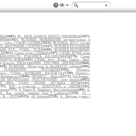
ИКА
(4482),
Я1._МОИ ЗАПИСИ МОЕГО ДНЕВНИКА
(2267),
ЯНИЯ
(5302),
ЧЕЛОВЕК: ВЫЖИВАНИЕ индивидуально и
а - добрі ГУМОР і САТИРА
(1053),
ЧЕЛОВЕК: БОГУ угодно
К: БИОГРАФИЯ и ПОРТРЕТ
(1937),
ЧЕЛОВЕК РАЗУМНЫЙ:
ЫЙ: ДУХ - ДУША - ТЕЛО
(4289),
ЧЕЛОВЕК РАЗУМНЫЙ:
СЬ
(1651),
Слово рідне СЛАВЯНЕ
(347),
СЛОВО РІДНЕ мова
СЬМЕННОСТЬ, РУКОПИСЬ, КАЛЛИГРАФИЯ
(279),
Слова:
ПРАВДА-ЛОЖЬ
(1201),
СЛОВА: Звук - Буква - Цифра - Цвет.
),
Религия - РАСКОЛЬНИКИ - ЕРЕТИКИ - ИНОВЕРЦЫ
(664),
2918),
РЕЛИГИЯ - Messe pour la libert&#233; religieus
(490),
 ТЕХНОЛОГИЯ - РЕЗУЛЬТАТ
(3293),
Процесс:
цесс - ДУША - ФУНКЦИЯ - НАДЕЖДА.
(1798),
Процесс -
Времени ход
(1849),
ПРОЦЕСС - Вектор
(2173),
Проблемы -
И: МЕДИТАЦИЯ - РАЗСУЖДЕНИЕ - deep thinking
(902),
Е: ЗВУК - ГОЛОС - ПЕНИЕ - МУЗЫКА - ШУМ
(1241),
737),
БОГ: в единстве - БЛАГОДАТЬ и ЗАКОН
(2292),
тения.
(757),
А. Павел В. Лашкевич. Мои инициативы
(80),
А.
А. Как читать дневник Paul_V_Lashkevich?
(54),
TS -
- & - FOTO
(4525),
All Internet
(2228),
A. Людська думка і