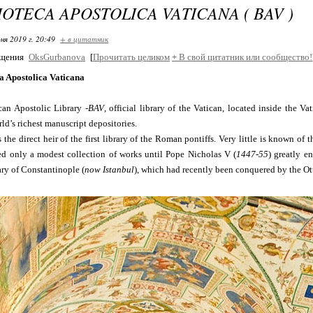
IOTECA APOSTOLICA VATICANA ( BAV )
ня 2019 г. 20:49
+ в цитатник
бщения
OksGurbanova
[
Прочитать целиком
+
В свой цитатник или сообщество!
a Apostolica Vaticana
can Apostolic Library -
BAV
, official library of the Vatican, located inside the Va
ld’s richest manuscript depositories.
s the direct heir of the first library of the Roman pontiffs. Very little is known of t
d only a modest collection of works until Pope Nicholas V (
1447-55
) greatly e
ary of Constantinople (
now Istanbul
), which had recently been conquered by the O