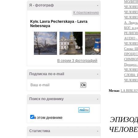
МОЛИТ
Я - фотограф
-
ЧЕЛОВЕ
ЧЕЛОВЕК
К приложению
ЧЕЛОВЕ
Kyiv. Lavra Pecherskaya - Lavra
A. Людсь
Nebesnaya
БОГ: в 
РЕЛИГИЯ 
AUDIO -
ЧЕЛОВЕ
Слова: 
ПРОЦЕСС
СИМВОЛ 
В серии 3 фотографий
Процесс
ЧЕЛОВЕ
Подписка по e-mail
-
СЛОВА:
ЧЕЛОВЕК
Метки:
LA BIBLI
Поиск по дневнику
-
ЭПИЗО
в этом дневнике
ЧЕЛОВЕ
Статистика
-