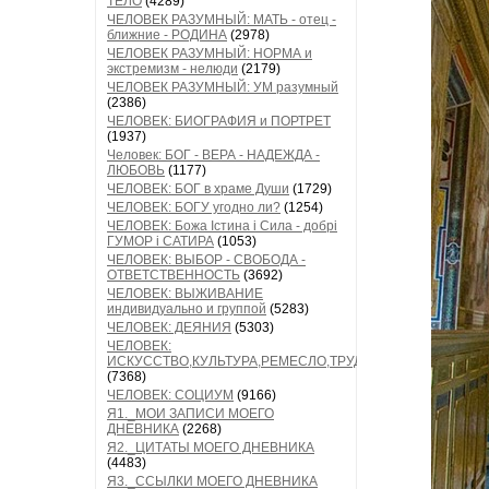
ТЕЛО
(4289)
ЧЕЛОВЕК РАЗУМНЫЙ: МАТЬ - отец -
ближние - РОДИНА
(2978)
ЧЕЛОВЕК РАЗУМНЫЙ: НОРМА и
экстремизм - нелюди
(2179)
ЧЕЛОВЕК РАЗУМНЫЙ: УМ разумный
(2386)
ЧЕЛОВЕК: БИОГРАФИЯ и ПОРТРЕТ
(1937)
Человек: БОГ - ВЕРА - НАДЕЖДА -
ЛЮБОВЬ
(1177)
ЧЕЛОВЕК: БОГ в храме Души
(1729)
ЧЕЛОВЕК: БОГУ угодно ли?
(1254)
ЧЕЛОВЕК: Божа Істина і Сила - добрі
ГУМОР і САТИРА
(1053)
ЧЕЛОВЕК: ВЫБОР - СВОБОДА -
ОТВЕТСТВЕННОСТЬ
(3692)
ЧЕЛОВЕК: ВЫЖИВАНИЕ
индивидуально и группой
(5283)
ЧЕЛОВЕК: ДЕЯНИЯ
(5303)
ЧЕЛОВЕК:
ИСКУССТВО,КУЛЬТУРА,РЕМЕСЛО,ТРУД
(7368)
ЧЕЛОВЕК: СОЦИУМ
(9166)
Я1._МОИ ЗАПИСИ МОЕГО
ДНЕВНИКА
(2268)
Я2._ЦИТАТЫ МОЕГО ДНЕВНИКА
(4483)
Я3._ССЫЛКИ МОЕГО ДНЕВНИКА