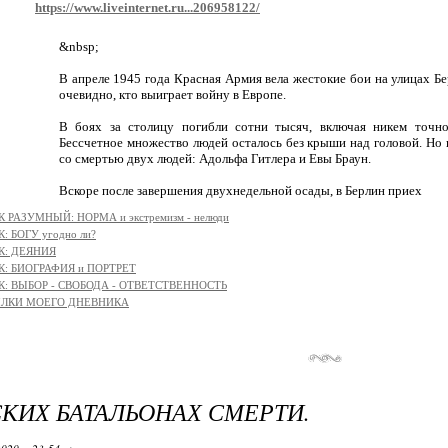
https://www.liveinternet.ru...206958122/
&nbsp;
В апреле 1945 года Красная Армия вела жестокие бои на улицах Бе
очевидно, кто выиграет войну в Европе.
В боях за столицу погибли сотни тысяч, включая никем точн
Бессчетное множество людей осталось без крыши над головой. Но 
со смертью двух людей: Адольфа Гитлера и Евы Браун.
Вскоре после завершения двухнедельной осады, в Берлин приех
 РАЗУМНЫЙ: НОРМА и экстремизм - нелюди
: БОГУ угодно ли?
К: ДЕЯНИЯ
К: БИОГРАФИЯ и ПОРТРЕТ
К: ВЫБОР - СВОБОДА - ОТВЕТСТВЕННОСТЬ
ЫЛКИ МОЕГО ДНЕВНИКА
КИХ БАТАЛЬОНАХ СМЕРТИ.