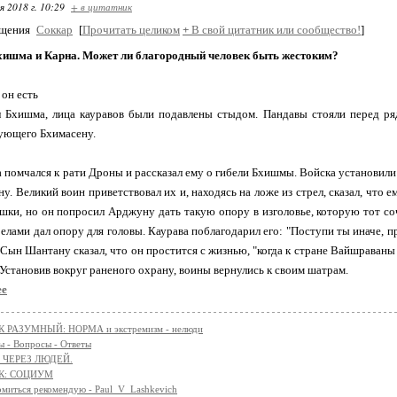
я 2018 г. 10:29
+ в цитатник
бщения
Соккар
[
Прочитать целиком
+
В свой цитатник или сообщество!
]
Бхишма и Карна. Может ли благородный человек быть жестоким?
он есть
Бхишма, лица кауравов были подавлены стыдом. Пандавы стояли перед ряд
ующего Бхимасену.
омчался к рати Дроны и рассказал ему о гибели Бхишмы. Войска установили 
у. Великий воин приветствовал их и, находясь на ложе из стрел, сказал, что
шки, но он попросил Арджуну дать такую опору в изголовье, которую тот со
лами дал опору для головы. Каурава поблагодарил его: "Поступи ты иначе, прк
. Сын Шантану сказал, что он простится с жизнью, "когда к стране Вайшраваны
. Установив вокруг раненого охрану, воины вернулись к своим шатрам.
ее
 РАЗУМНЫЙ: НОРМА и экстремизм - нелюди
 - Вопросы - Ответы
 ЧЕРЕЗ ЛЮДЕЙ.
К: СОЦИУМ
омиться рекомендую - Paul_V_Lashkevich