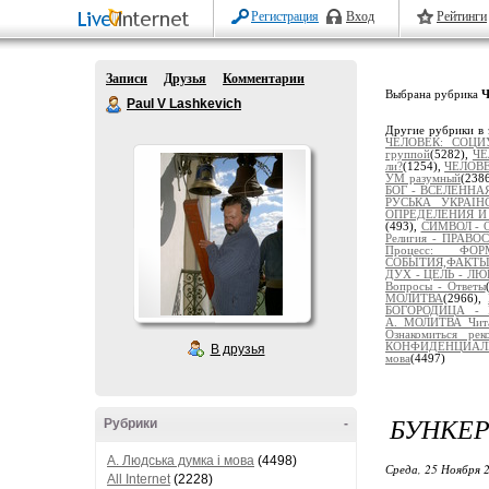
Регистрация
Вход
Рейтинги
Записи
Друзья
Комментарии
Выбрана рубрика
Ч
Paul V Lashkevich
Другие рубрики в 
ЧЕЛОВЕК: СОЦИ
группой
(5282),
ЧЕ
ли?
(1254),
ЧЕЛОВЕ
УМ разумный
(238
БОГ - ВСЕЛЕННА
РУСЬКА УКРАЇН
ОПРЕДЕЛЕНИЯ И
(493),
СИМВОЛ - О
Религия - ПРАВ
Процесс: Ф
СОБЫТИЯ,ФАКТ
ДУХ - ЦЕЛЬ - ЛЮ
Вопросы - Ответы
МОЛИТВА
(2966),
БОГОРОДИЦА - 
А._МОЛИТВА_Чит
Ознакомиться рек
КОНФИДЕНЦИАЛЬ
В друзья
мова
(4497)
БУНКЕР
Рубрики
-
A. Людська думка і мова
(4498)
Среда, 25 Ноября 2
All Internet
(2228)