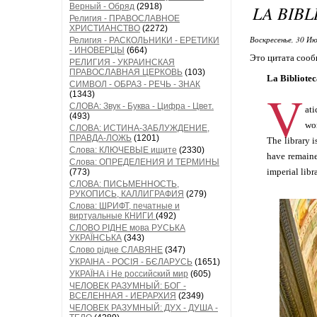
Верный - Обряд
(2918)
LA BIBL
Религия - ПРАВОСЛАВНОЕ
ХРИСТИАНСТВО
(2272)
Воскресенье, 30 Ию
Религия - РАСКОЛЬНИКИ - ЕРЕТИКИ
- ИНОВЕРЦЫ
(664)
Это цитата соо
РЕЛИГИЯ - УКРАИНСКАЯ
ПРАВОСЛАВНАЯ ЦЕРКОВЬ
(103)
La Bibliotec
СИМВОЛ - ОБРАЗ - РЕЧЬ - ЗНАК
V
(1343)
СЛОВА: Звук - Буква - Цифра - Цвет.
ati
(493)
wor
СЛОВА: ИСТИНА-ЗАБЛУЖДЕНИЕ,
ПРАВДА-ЛОЖЬ
(1201)
The library i
Слова: КЛЮЧЕВЫЕ ищите
(2330)
have remaine
Слова: ОПРЕДЕЛЕНИЯ И ТЕРМИНЫ
imperial libr
(773)
СЛОВА: ПИСЬМЕННОСТЬ,
РУКОПИСЬ, КАЛЛИГРАФИЯ
(279)
Слова: ШРИФТ, печатные и
виртуальные КНИГИ
(492)
СЛОВО РІДНЕ мова РУСЬКА
УКРАЇНСЬКА
(343)
Слово рідне СЛАВЯНЕ
(347)
УКРАІНА - РОСІЯ - БЄЛАРУСЬ
(1651)
УКРАЇНА і Не российский мир
(605)
ЧЕЛОВЕК РАЗУМНЫЙ: БОГ -
ВСЕЛЕННАЯ - ИЕРАРХИЯ
(2349)
ЧЕЛОВЕК РАЗУМНЫЙ: ДУХ - ДУША -