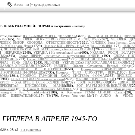
Авось
из (+ сутки) дневников
ЕЛОВЕК РАЗУМНЫЙ: НОРМА и экстремизм - нелюди
.
этом дневнике:
Я3._ССЫЛКИ МОЕГО ДНЕВНИКА
(3666),
Я2._ЦИТАТЫ МОЕГО ДНЕВН
УМ
(9165),
ЧЕЛОВЕК: ИСКУССТВО,КУЛЬТУРА,РЕМЕСЛО,ТРУД
(7367),
ЧЕЛОВЕК: ДЕ
ЛОВЕК: ВЫБОР - СВОБОДА - ОТВЕТСТВЕННОСТЬ
(3691),
ЧЕЛОВЕК: Божа Істина і Сил
К: БОГ в храме Души
(1729),
Человек: БОГ - ВЕРА - НАДЕЖДА - ЛЮБОВЬ
(1177),
ЧЕЛОВЕ
6),
ЧЕЛОВЕК РАЗУМНЫЙ: МАТЬ - отец - ближние - РОДИНА
(2977),
ЧЕЛОВЕК РАЗУМН
Я - ИЕРАРХИЯ
(2348),
УКРАЇНА і Не российский мир
(605),
УКРАІНА - РОСІЯ - БЄЛАРУ
СЬКА
(343),
Слова: ШРИФТ, печатные и виртуальные КНИГИ
(492),
СЛОВА: ПИ
 ТЕРМИНЫ
(773),
Слова: КЛЮЧЕВЫЕ ищите
(2330),
СЛОВА: ИСТИНА-ЗАБЛУЖДЕНИЕ, 
БРАЗ - РЕЧЬ - ЗНАК
(1343),
РЕЛИГИЯ - УКРАИНСКАЯ ПРАВОСЛАВНАЯ ЦЕРКОВЬ
(103
ОСЛАВНОЕ ХРИСТИАНСТВО
(2272),
РЕЛИГИЯ - Объект - Служитель - Верный - Обряд
(
ОРМА ОБЩЕНИЯ В ИНТЕРНЕТЕ?
(650),
Процесс: УПРАВЛЕНИЕ -
Ы,ПРОГНОЗЫ,ИНФОРМАЦИЯ
(3735),
Процесс - ТЕЛО - СТРУКТУРА - ВЕРА.
(1806),
Про
БОВЬ.
(1801),
ПРОЦЕСС - ГАРМОНИЯ - ХАОС - СИСТЕМА - ФОРМА
(3062),
ПРОЦЕСС - 
(1981),
ОПЫТ: ПОЗНАЁМ всем естеством
(2698),
МЫСЛИ: ЧЕРЕЗ ЛЮДЕЙ.
(2996),
МЫСЛ
КРЕСТ - ХРАНИТЕЛЬ ВСЕЯ ВСЕЛЕННЫЯ
(739),
ЗВОН КОЛОКОЛОВ
(954),
ДВИЖЕНИ
ПРЕСВЯТАЯ - ПРИСНОДЕВА - МАРИЯ
(586),
БОГ: РАЗУМ-ЖИЗНЬ-ВСЕЛЕННАЯ
(2
ают-Поют
(46),
А. Павел В. Лашкевич. МУЗЫКА
(56),
А. Павел В. Лашкевич. Мои предпоч
омендую - Paul_V_Lashkevich
(2100),
А. Ключевые ТЕМЫ СПИСКИ Ссылок
(20),
НО - ИЗБИРАТЕЛЬНО
(117),
TS
(179),
Skype: You with Me
(14),
AUDIO - & - VIDEO 
 ГИТЛЕРА В АПРЕЛЕ 1945-ГО
020 г. 01:42
+ в цитатник