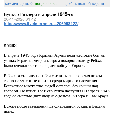
комментарии: 0
понравилось!
вверх^
к полной версии
Бункер Гитлера в апреле 1945-го
26-11-2020 01:42
https://www.liveinternet.ru...206958122/
&nbsp;
В апреле 1945 года Красная Армия вела жестокие бои на
улицах Берлина, метр за метром покоряя столицу Рейха.
Было очевидно, кто выиграет войну в Европе.
В боях за столицу погибли сотни тысяч, включая никем
точно не учтенные жертвы среди мирного населения.
Бессчетное множество людей осталось без крыши над
головой. Но конец Третьего Рейха наступил 30 апреля 1945
года со смертью двух людей: Адольфа Гитлера и Евы Браун.
Вскоре после завершения двухнедельной осады, в Берлин
приех