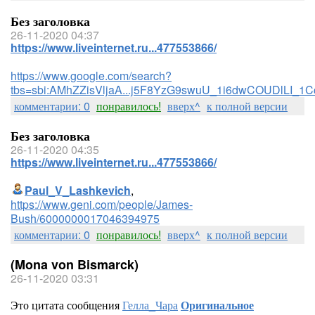
Без заголовка
26-11-2020 04:37
https://www.liveinternet.ru...477553866/
https://www.google.com/search?
tbs=sbi:AMhZZisVljaA...j5F8YzG9swuU_1i6dwCOUDlLI_1
комментарии: 0
понравилось!
вверх^
к полной версии
Без заголовка
26-11-2020 04:35
https://www.liveinternet.ru...477553866/
Paul_V_Lashkevich
,
https://www.geni.com/people/James-
Bush/6000000017046394975
комментарии: 0
понравилось!
вверх^
к полной версии
(Mona von Bismarck)
26-11-2020 03:31
Это цитата сообщения
Гелла_Чара
Оригинальное