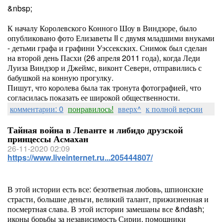
&nbsp;
К началу Королевского Конного Шоу в Виндзоре, было
опубликовано фото Елизаветы II с двумя младшими внуками
- детьми графа и графини Уэссекских. Снимок был сделан
на второй день Пасхи (26 апреля 2011 года), когда Леди
Луиза Виндзор и Джеймс, виконт Северн, отправились с
бабушкой на конную прогулку.
Пишут, что королева была так тронута фотографией, что
согласилась показать ее широкой общественности.
комментарии: 0
понравилось!
вверх^
к полной версии
Тайная война в Леванте и либидо друзской
принцессы Асмахан
26-11-2020 02:09
https://www.liveinternet.ru...205444807/
В этой истории есть все: безответная любовь, шпионские
страсти, большие деньги, великий талант, прижизненная и
посмертная слава. В этой истории замешаны все &ndash;
иконы борьбы за независимость Сирии, помощники