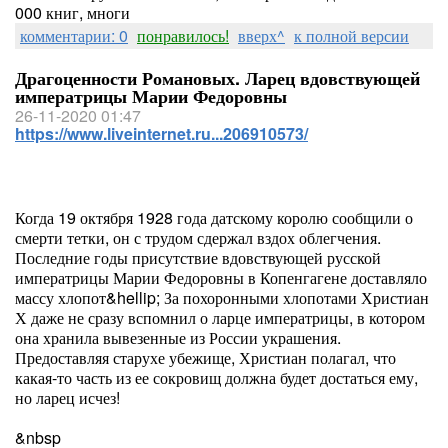
000 книг, многи
комментарии: 0
понравилось!
вверх^
к полной версии
Драгоценности Романовых. Ларец вдовствующей
императрицы Марии Федоровны
26-11-2020 01:47
https://www.liveinternet.ru...206910573/
Когда 19 октября 1928 года датскому королю сообщили о
смерти тетки, он с трудом сдержал вздох облегчения.
Последние годы присутствие вдовствующей русской
императрицы Марии Федоровны в Копенгагене доставляло
массу хлопот&hellip; За похоронными хлопотами Христиан
Х даже не сразу вспомнил о ларце императрицы, в котором
она хранила вывезенные из России украшения.
Предоставляя старухе убежище, Христиан полагал, что
какая-то часть из ее сокровищ должна будет достаться ему,
но ларец исчез!
&nbsp