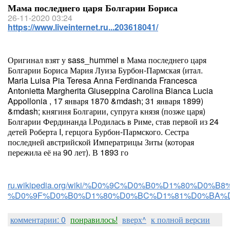
Мама последнего царя Болгарии Бориса
26-11-2020 03:24
https://www.liveinternet.ru...203618041/
Оригинал взят у sass_hummel в Мама последнего царя
Болгарии Бориса Мария Луиза Бурбон-Пармская (итал.
Maria Luisa Pia Teresa Anna Ferdinanda Francesca
Antonietta Margherita Giuseppina Carolina Bianca Lucia
Appollonia , 17 января 1870 &mdash; 31 января 1899)
&mdash; княгиня Болгарии, супруга князя (позже царя)
Болгарии Фердинанда I.Родилась в Риме, став первой из 24
детей Роберта I, герцога Бурбон-Пармского. Сестра
последней австрийской Императрицы Зиты (которая
пережила её на 90 лет). В 1893 го
ru.wikipedia.org/wiki/%D0%9C%D0%B0%D1%80%
%D0%9F%D0%B0%D1%80%D0%BC%D1%81%D0%BA%
комментарии: 0
понравилось!
вверх^
к полной версии