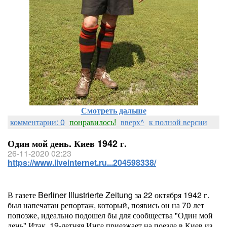
Смотреть дальше
комментарии: 0
понравилось!
вверх^
к полной версии
Один мой день. Киев 1942 г.
26-11-2020 02:23
https://www.liveinternet.ru...204598338/
В газете Berliner Illustrierte Zeitung за 22 октября 1942 г.
был напечатан репортаж, который, появись он на 70 лет
попозже, идеально подошел бы для сообщества "Один мой
день".Итак, 19-летняя Инге приезжает на поезде в Киев из