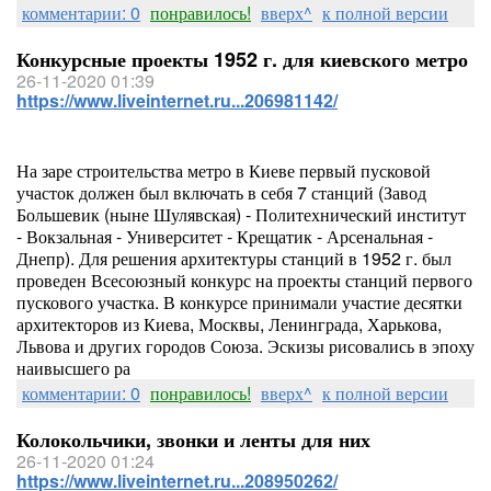
комментарии: 0
понравилось!
вверх^
к полной версии
Конкурсные проекты 1952 г. для киевского метро
26-11-2020 01:39
https://www.liveinternet.ru...206981142/
На заре строительства метро в Киеве первый пусковой
участок должен был включать в себя 7 станций (Завод
Большевик (ныне Шулявская) - Политехнический институт
- Вокзальная - Университет - Крещатик - Арсенальная -
Днепр). Для решения архитектуры станций в 1952 г. был
проведен Всесоюзный конкурс на проекты станций первого
пускового участка. В конкурсе принимали участие десятки
архитекторов из Киева, Москвы, Ленинграда, Харькова,
Львова и других городов Союза. Эскизы рисовались в эпоху
наивысшего ра
комментарии: 0
понравилось!
вверх^
к полной версии
Колокольчики, звонки и ленты для них
26-11-2020 01:24
https://www.liveinternet.ru...208950262/