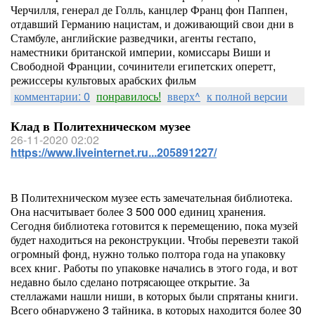
Черчилля, генерал де Голль, канцлер Франц фон Паппен,
отдавший Германию нацистам, и доживающий свои дни в
Стамбуле, английские разведчики, агенты гестапо,
наместники британской империи, комиссары Виши и
Свободной Франции, сочинители египетских оперетт,
режиссеры культовых арабских фильм
комментарии: 0
понравилось!
вверх^
к полной версии
Клад в Политехническом музее
26-11-2020 02:02
https://www.liveinternet.ru...205891227/
В Политехническом музее есть замечательная библиотека.
Она насчитывает более 3 500 000 единиц хранения.
Сегодня библиотека готовится к перемещению, пока музей
будет находиться на реконструкции. Чтобы перевезти такой
огромный фонд, нужно только полтора года на упаковку
всех книг. Работы по упаковке начались в этого года, и вот
недавно было сделано потрясающее открытие. За
стеллажами нашли ниши, в которых были спрятаны книги.
Всего обнаружено 3 тайника, в которых находится более 30