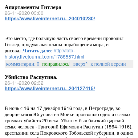
Апартаменты Гитлера
26-11-2020 03:00
https://www.liveinternet.ru...204010230/
Это место, где большую часть своего времени проводил
Гитлер, продумывая планы порабощения мира, и
рисовал.
Читать далее
http://foto-
history.livejournal.com/1788557.html
комментарии: 0
понравилось!
вверх^
к полной версии
Убийство Распутина.
26-11-2020 02:32
https://www.liveinternet.ru...204127415/
В ночь с 16 на 17 декабря 1916 года, в Петрограде, во
дворце князя Юсупова на Мойке произошло одно из самых
громких убийств 20 века. Убитым был близкий царской
семье человек - Григорий Ефимович Распутин (1864-1916),
крестьянин села Покровского Тобольской губернии, в одних