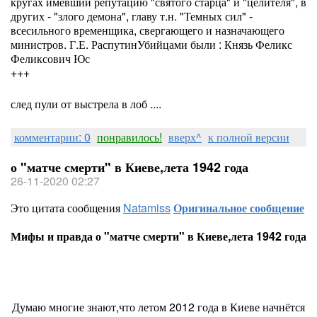
кругах имевший репутацию "святого старца" и "целителя", в
других - "злого демона", главу т.н. "Темных сил" -
всесильного временщика, свергающего и назначающего
министров. Г.Е. РаспутинУбийцами были : Князь Феликс
Феликсович Юс
+++
след пули от выстрела в лоб ....
комментарии: 0
понравилось!
вверх^
к полной версии
о "матче смерти" в Киеве,лета 1942 года
26-11-2020 02:27
Это цитата сообщения
Natamiss
Оригинальное сообщение
Мифы и правда о "матче смерти" в Киеве,лета 1942 года
Думаю многие знают,что летом 2012 года в Киеве начнётся