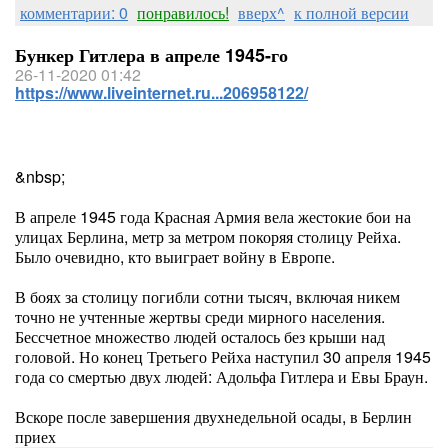
комментарии: 0
понравилось!
вверх^
к полной версии
Бункер Гитлера в апреле 1945-го
26-11-2020 01:42
https://www.liveinternet.ru...206958122/
&nbsp;
В апреле 1945 года Красная Армия вела жестокие бои на
улицах Берлина, метр за метром покоряя столицу Рейха.
Было очевидно, кто выиграет войну в Европе.
В боях за столицу погибли сотни тысяч, включая никем
точно не учтенные жертвы среди мирного населения.
Бессчетное множество людей осталось без крыши над
головой. Но конец Третьего Рейха наступил 30 апреля 1945
года со смертью двух людей: Адольфа Гитлера и Евы Браун.
Вскоре после завершения двухнедельной осады, в Берлин
приех