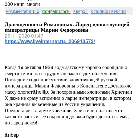
000 книг, многи
комментарии: 0
понравилось!
вверх^
к полной версии
Драгоценности Романовых. Ларец вдовствующей
императрицы Марии Федоровны
26-11-2020 01:47
https://www.liveinternet.ru...206910573/
Когда 19 октября 1928 года датскому королю сообщили о
смерти тетки, он с трудом сдержал вздох облегчения.
Последние годы присутствие вдовствующей русской
императрицы Марии Федоровны в Копенгагене доставляло
массу хлопот&hellip; За похоронными хлопотами Христиан
Х даже не сразу вспомнил о ларце императрицы, в котором
она хранила вывезенные из России украшения.
Предоставляя старухе убежище, Христиан полагал, что
какая-то часть из ее сокровищ должна будет достаться ему,
но ларец исчез!
&nbsp