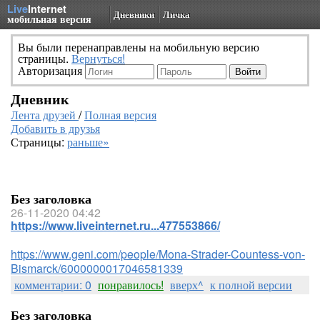
Live
Internet
Дневники
Личка
мобильная версия
Вы были перенаправлены на мобильную версию
страницы.
Вернуться!
Авторизация
Дневник
Лента друзей
/
Полная версия
Добавить в друзья
Страницы:
раньше»
Без заголовка
26-11-2020 04:42
https://www.liveinternet.ru...477553866/
https://www.geni.com/people/Mona-Strader-Countess-von-
Bismarck/6000000017046581339
комментарии: 0
понравилось!
вверх^
к полной версии
Без заголовка