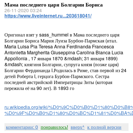
Мама последнего царя Болгарии Бориса
26-11-2020 03:24
https://www.liveinternet.ru...203618041/
Оригинал взят у sass_hummel в Мама последнего царя
Болгарии Бориса Мария Луиза Бурбон-Пармская (итал.
Maria Luisa Pia Teresa Anna Ferdinanda Francesca
Antonietta Margherita Giuseppina Carolina Bianca Lucia
Appollonia , 17 января 1870 &mdash; 31 января 1899)
&mdash; княгиня Болгарии, супруга князя (позже царя)
Болгарии Фердинанда I.Родилась в Риме, став первой из 24
детей Роберта I, герцога Бурбон-Пармского. Сестра
последней австрийской Императрицы Зиты (которая
пережила её на 90 лет). В 1893 го
ru.wikipedia.org/wiki/%D0%9C%D0%B0%D1%80%
%D0%9F%D0%B0%D1%80%D0%BC%D1%81%D0%BA%
комментарии: 0
понравилось!
вверх^
к полной версии