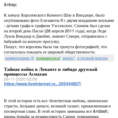
&nbsp;
К началу Королевского Конного Шоу в Виндзоре, было
опубликовано фото Елизаветы II с двумя младшими внуками
- детьми графа и графини Уэссекских. Снимок был сделан
на второй день Пасхи (26 апреля 2011 года), когда Леди
Луиза Виндзор и Джеймс, виконт Северн, отправились с
бабушкой на конную прогулку.
Пишут, что королева была так тронута фотографией, что
согласилась показать ее широкой общественности.
комментарии: 0
понравилось!
вверх^
к полной версии
Тайная война в Леванте и либидо друзской
принцессы Асмахан
26-11-2020 02:09
https://www.liveinternet.ru...205444807/
В этой истории есть все: безответная любовь, шпионские
страсти, большие деньги, великий талант, прижизненная и
посмертная слава. В этой истории замешаны все &ndash;
иконы борьбы за независимость Сирии, помощники