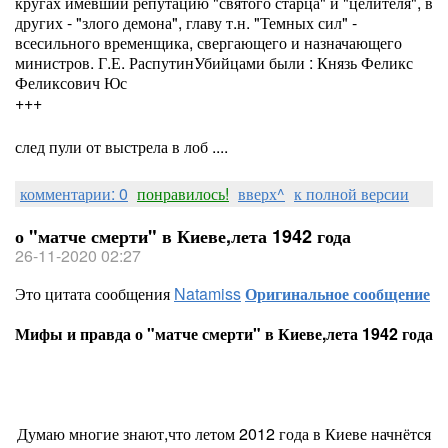
кругах имевший репутацию "святого старца" и "целителя", в
других - "злого демона", главу т.н. "Темных сил" -
всесильного временщика, свергающего и назначающего
министров. Г.Е. РаспутинУбийцами были : Князь Феликс
Феликсович Юс
+++
след пули от выстрела в лоб ....
комментарии: 0
понравилось!
вверх^
к полной версии
о "матче смерти" в Киеве,лета 1942 года
26-11-2020 02:27
Это цитата сообщения
Natamiss
Оригинальное сообщение
Мифы и правда о "матче смерти" в Киеве,лета 1942 года
Думаю многие знают,что летом 2012 года в Киеве начнётся