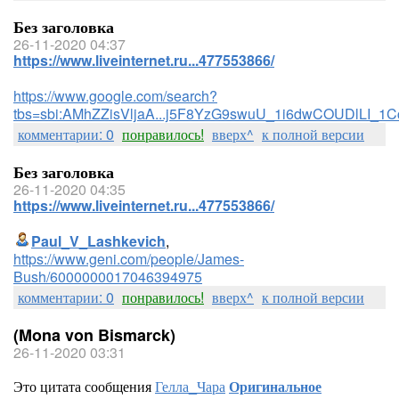
Без заголовка
26-11-2020 04:37
https://www.liveinternet.ru...477553866/
https://www.google.com/search?
tbs=sbi:AMhZZisVljaA...j5F8YzG9swuU_1i6dwCOUDlLI_1
комментарии: 0
понравилось!
вверх^
к полной версии
Без заголовка
26-11-2020 04:35
https://www.liveinternet.ru...477553866/
Paul_V_Lashkevich
,
https://www.geni.com/people/James-
Bush/6000000017046394975
комментарии: 0
понравилось!
вверх^
к полной версии
(Mona von Bismarck)
26-11-2020 03:31
Это цитата сообщения
Гелла_Чара
Оригинальное