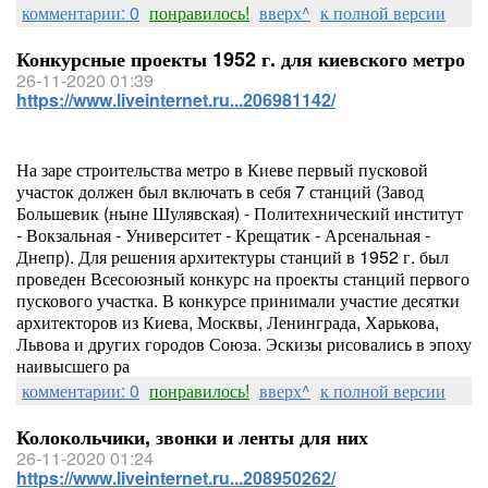
комментарии: 0
понравилось!
вверх^
к полной версии
Конкурсные проекты 1952 г. для киевского метро
26-11-2020 01:39
https://www.liveinternet.ru...206981142/
На заре строительства метро в Киеве первый пусковой
участок должен был включать в себя 7 станций (Завод
Большевик (ныне Шулявская) - Политехнический институт
- Вокзальная - Университет - Крещатик - Арсенальная -
Днепр). Для решения архитектуры станций в 1952 г. был
проведен Всесоюзный конкурс на проекты станций первого
пускового участка. В конкурсе принимали участие десятки
архитекторов из Киева, Москвы, Ленинграда, Харькова,
Львова и других городов Союза. Эскизы рисовались в эпоху
наивысшего ра
комментарии: 0
понравилось!
вверх^
к полной версии
Колокольчики, звонки и ленты для них
26-11-2020 01:24
https://www.liveinternet.ru...208950262/