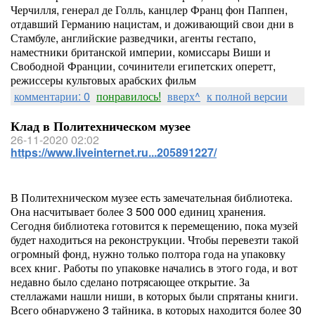
Черчилля, генерал де Голль, канцлер Франц фон Паппен,
отдавший Германию нацистам, и доживающий свои дни в
Стамбуле, английские разведчики, агенты гестапо,
наместники британской империи, комиссары Виши и
Свободной Франции, сочинители египетских оперетт,
режиссеры культовых арабских фильм
комментарии: 0
понравилось!
вверх^
к полной версии
Клад в Политехническом музее
26-11-2020 02:02
https://www.liveinternet.ru...205891227/
В Политехническом музее есть замечательная библиотека.
Она насчитывает более 3 500 000 единиц хранения.
Сегодня библиотека готовится к перемещению, пока музей
будет находиться на реконструкции. Чтобы перевезти такой
огромный фонд, нужно только полтора года на упаковку
всех книг. Работы по упаковке начались в этого года, и вот
недавно было сделано потрясающее открытие. За
стеллажами нашли ниши, в которых были спрятаны книги.
Всего обнаружено 3 тайника, в которых находится более 30