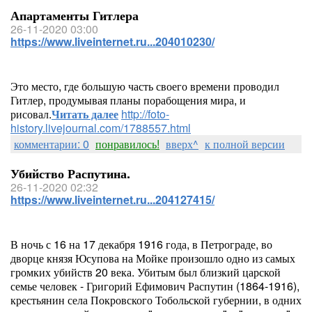
Апартаменты Гитлера
26-11-2020 03:00
https://www.liveinternet.ru...204010230/
Это место, где большую часть своего времени проводил
Гитлер, продумывая планы порабощения мира, и
рисовал.
Читать далее
http://foto-
history.livejournal.com/1788557.html
комментарии: 0
понравилось!
вверх^
к полной версии
Убийство Распутина.
26-11-2020 02:32
https://www.liveinternet.ru...204127415/
В ночь с 16 на 17 декабря 1916 года, в Петрограде, во
дворце князя Юсупова на Мойке произошло одно из самых
громких убийств 20 века. Убитым был близкий царской
семье человек - Григорий Ефимович Распутин (1864-1916),
крестьянин села Покровского Тобольской губернии, в одних