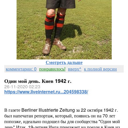
Смотреть дальше
комментарии: 0
понравилось!
вверх^
к полной версии
Один мой день. Киев 1942 г.
26-11-2020 02:23
https://www.liveinternet.ru...204598338/
В газете Berliner Illustrierte Zeitung за 22 октября 1942 г.
был напечатан репортаж, который, появись он на 70 лет
попозже, идеально подошел бы для сообщества "Один мой
день".Итак, 19-летняя Инге приезжает на поезде в Киев из