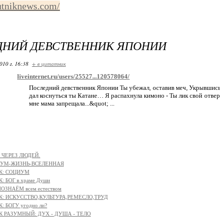
putniknews.com/
ДНИЙ ДЕВСТВЕННИК ЯПОНИИ
010 г. 16:38
+ в цитатник
liveinternet.ru/users/25527...120578064/
Последний девственник Японии Ты убежал, оставив меч, Укрывшись в
дал коснуться ты Катане… Я распахнула кимоно - Ты лик свой отв
мне мама запрещала...&quot; ...
 ЧЕРЕЗ ЛЮДЕЙ.
АЗУМ-ЖИЗНЬ-ВСЕЛЕННАЯ
К: СОЦИУМ
: БОГ в храме Души
ОЗНАЁМ всем естеством
К: ИСКУССТВО,КУЛЬТУРА,РЕМЕСЛО,ТРУД
: БОГУ угодно ли?
К РАЗУМНЫЙ: ДУХ - ДУША - ТЕЛО