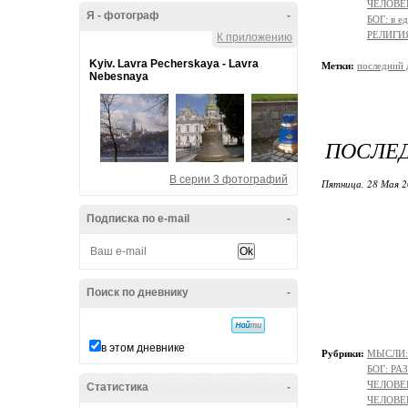
ЧЕЛОВЕК:
Я - фотограф
-
БОГ: в 
РЕЛИГИЯ 
К приложению
Kyiv. Lavra Pecherskaya - Lavra
Метки:
последний 
Nebesnaya
ПОСЛЕ
В серии 3 фотографий
Пятница, 28 Мая 2
Подписка по e-mail
-
Поиск по дневнику
-
в этом дневнике
Рубрики:
МЫСЛИ:
БОГ: Р
ЧЕЛОВЕ
Статистика
-
ЧЕЛОВЕК