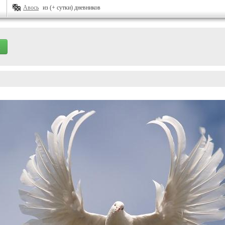
Авось
из (+ сутки) дневников