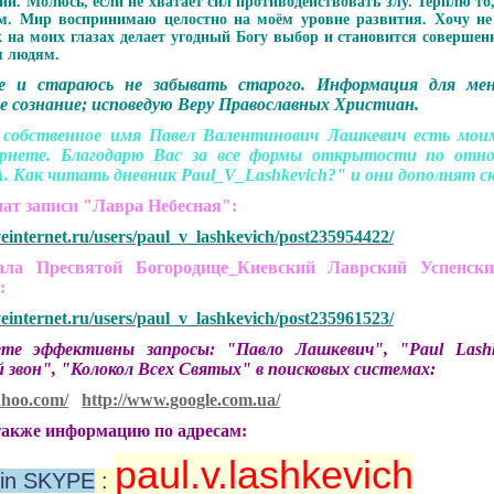
и. Молюсь, если не хватает сил противодействовать злу. Терплю то
. Мир воспринимаю целостно на моём уровне развития. Хочу не п
 на моих глазах делает угодный Богу выбор и становится совершен
м людям.
е и стараюсь не забывать старого.
Информация для мен
е сознание; исповедую Веру Православных Христиан.
 собственное имя Павел Валентинович Лашкевич есть мо
рнете. Благодарю Вас за все формы открытости по отно
. Как читать дневник Paul_V_Lashkevich?" и они дополнят ск
чат записи "Лавра Небесная":
veinternet.ru/users/paul_v_lashkevich/post235954422/
 Пресвятой Богородице_Киевский Лаврский Успенски
":
veinternet.ru/users/paul_v_lashkevich/post235961523/
 эффективны запросы: "Павло Лашкевич", "Paul Lashkev
 звон", "Колокол Всех Святых" в поисковых системах:
ahoo.com/
http://www.google.com.ua/
акже информацию по адресам:
paul.v.lashkevich
in SKYPE
: