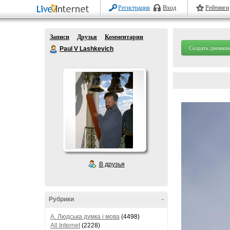
Регистрация
Вход
Рейтинги
Записи
Друзья
Комментарии
Создать дневник
Paul V Lashkevich
В друзья
Рубрики
-
A. Людська думка і мова
(4498)
All Internet
(2228)