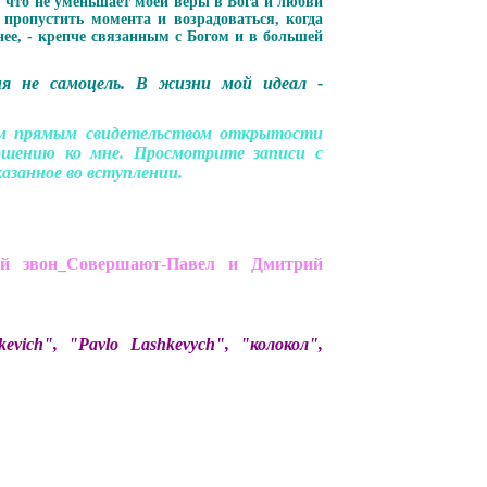
, что не уменьшает моей веры в Бога и любви
ропустить момента и возрадоваться, когда
нее, - крепче связанным с Богом и в большей
я не самоцель. В жизни мой идеал -
им прямым свидетельством открытости
шению ко мне. Просмотрите записи с
азанное во вступлении.
й звон_Совершают-Павел и Дмитрий
ich", "Pavlo Lashkevych", "колокол",