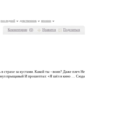
последний
девственник
японии
Комментарии
(
0
)
Нравится
Поделиться
 страхе за кустами. Какой ты - воин? Даже плеч Не
ернул прыщавый И прошептал: «Я шёл в кино … Сюда