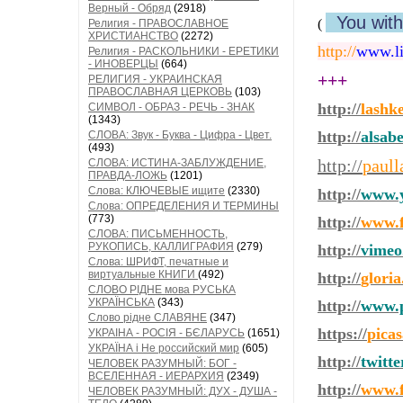
Верный - Обряд
(2918)
You wit
(
Религия - ПРАВОСЛАВНОЕ
ХРИСТИАНСТВО
(2272)
http://
www.li
Религия - РАСКОЛЬНИКИ - ЕРЕТИКИ
- ИНОВЕРЦЫ
(664)
+++
РЕЛИГИЯ - УКРАИНСКАЯ
ПРАВОСЛАВНАЯ ЦЕРКОВЬ
(103)
http://
lashk
СИМВОЛ - ОБРАЗ - РЕЧЬ - ЗНАК
(1343)
http://
alsab
СЛОВА: Звук - Буква - Цифра - Цвет.
(493)
http://
paull
СЛОВА: ИСТИНА-ЗАБЛУЖДЕНИЕ,
ПРАВДА-ЛОЖЬ
(1201)
Слова: КЛЮЧЕВЫЕ ищите
(2330)
http://
www.y
Слова: ОПРЕДЕЛЕНИЯ И ТЕРМИНЫ
(773)
http://
www.f
СЛОВА: ПИСЬМЕННОСТЬ,
РУКОПИСЬ, КАЛЛИГРАФИЯ
(279)
http://
vimeo
Слова: ШРИФТ, печатные и
виртуальные КНИГИ
(492)
http://
glori
СЛОВО РІДНЕ мова РУСЬКА
УКРАЇНСЬКА
(343)
http://
www.p
Слово рідне СЛАВЯНЕ
(347)
https://
pica
УКРАІНА - РОСІЯ - БЄЛАРУСЬ
(1651)
УКРАЇНА і Не российский мир
(605)
http://
twitt
ЧЕЛОВЕК РАЗУМНЫЙ: БОГ -
ВСЕЛЕННАЯ - ИЕРАРХИЯ
(2349)
http://
www.f
ЧЕЛОВЕК РАЗУМНЫЙ: ДУХ - ДУША -