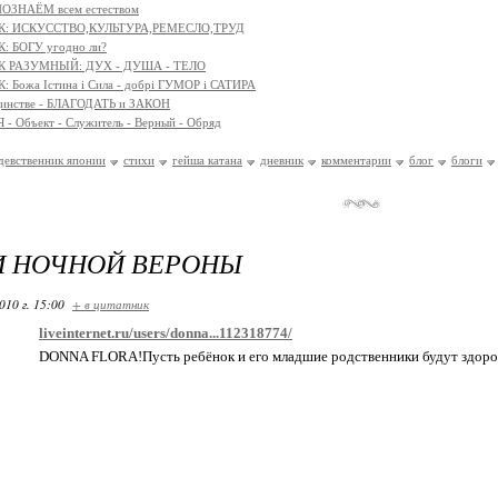
ОЗНАЁМ всем естеством
К: ИСКУССТВО,КУЛЬТУРА,РЕМЕСЛО,ТРУД
: БОГУ угодно ли?
К РАЗУМНЫЙ: ДУХ - ДУША - ТЕЛО
 Божа Істина і Сила - добрі ГУМОР і САТИРА
единстве - БЛАГОДАТЬ и ЗАКОН
- Объект - Служитель - Верный - Обряд
девственник японии
стихи
гейша катана
дневник
комментарии
блог
блоги
И НОЧНОЙ ВЕРОНЫ
010 г. 15:00
+ в цитатник
liveinternet.ru/users/donna...112318774/
DONNA FLORA!Пусть ребёнок и его младшие родственники будут здоров