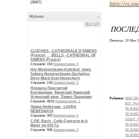
(3667)
http://rs.s
Музыка
-
Все (19)
ПОСЛЕ
Пятница, 28 Мая 2
CLOCHES - CATHEDRALE D'AMIENS
(France) __ BELLS - CATHEDRAL OF
AMIENS (France)
Слушали: 154
Комментарии: 0
Hor-Moskovskogo-Kafedral_nogo-
Sobora-Neporochnogo-Zachatiya-
Devy-Marii-Svet-Nevechern
Слушали: 138
Комментарии: 0
Похвала Пресвятой
Богородице_Киевский Лаврский
Успенский звон_Павел Лашкевич
Рубрики:
МЫСЛИ:
Слушали: 4632
Комментарии: 1
БОГ: Р
Лавра Небесная - LAVRA
ЧЕЛОВЕ
NEBESNAYA
ЧЕЛОВЕК
Слушали: 303
Комментарии: 0
ОПЫТ: П
C.P.E. Bach - Cello Concerto in A
ЧЕЛОВЕ
Major ля 430 Гц
Слушали: 936
Комментарии: 0
ЧЕЛОВЕК
ЧЕЛОВЕ