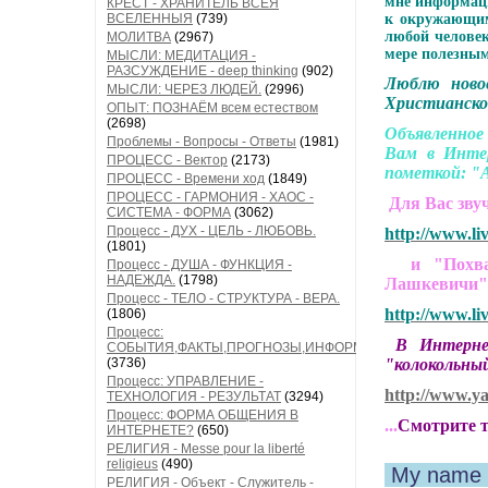
мне информаци
КРЕСТ - ХРАНИТЕЛЬ ВСЕЯ
ВСЕЛЕННЫЯ
(739)
к окружающим
любой человек
МОЛИТВА
(2967)
мере полезны
МЫСЛИ: МЕДИТАЦИЯ -
РАЗСУЖДЕНИЕ - deep thinking
(902)
Люблю ново
МЫСЛИ: ЧЕРЕЗ ЛЮДЕЙ.
(2996)
Христианско
ОПЫТ: ПОЗНАЁМ всем естеством
(2698)
Объявленное
Проблемы - Вопросы - Ответы
(1981)
Вам в Инте
ПРОЦЕСС - Вектор
(2173)
пометкой: "А
ПРОЦЕСС - Времени ход
(1849)
ПРОЦЕСС - ГАРМОНИЯ - ХАОС -
Для Вас зву
СИСТЕМА - ФОРМА
(3062)
Процесс - ДУХ - ЦЕЛЬ - ЛЮБОВЬ.
http://www.li
(1801)
и "Похвала
Процесс - ДУША - ФУНКЦИЯ -
НАДЕЖДА.
(1798)
Лашкевичи
Процесс - ТЕЛО - СТРУКТУРА - ВЕРА.
http://www.li
(1806)
Процесс:
В Интернете
СОБЫТИЯ,ФАКТЫ,ПРОГНОЗЫ,ИНФОРМАЦИЯ
(3736)
"колокольный
Процесс: УПРАВЛЕНИЕ -
http://www.y
ТЕХНОЛОГИЯ - РЕЗУЛЬТАТ
(3294)
Процесс: ФОРМА ОБЩЕНИЯ В
...
Смотрите т
ИНТЕРНЕТЕ?
(650)
РЕЛИГИЯ - Messe pour la liberté
religieus
(490)
My name 
РЕЛИГИЯ - Объект - Служитель -