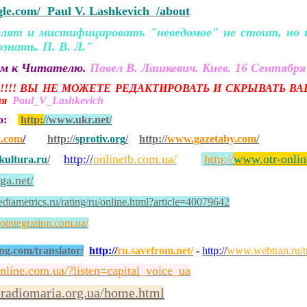
ogle.com/ Paul V. Lashkevich /about
ят и мистифицировать "неведомое" не стоит, но и 
ознать. П. В. Л."
ем к Читателю.
Павел В. Лашкевич. Киев. 16 Сентября 
!!! ВЫ НЕ МОЖЕТЕ РЕДАКТИРОВАТЬ И СКРЫВАТЬ ВА
сия
Paul_V_Lashkevich
но:
http:
//www.ukr.net/
a.com
/
http://
sprotiv.org
/
http://
www.gazetaby.com
/
http://
onlinetb.com.ua/
http://
www.otr-onlin
ultura.ru
/
iga.net/
iametrics.ru/rating/ru/online.html?article=40079642
ointegration.com.ua/
ng.com/translator/
http://
ru.savefrom.net/
-
http://
www.webtran.ru/tr
online.com.ua/?listen=capital_voice_ua
.radiomaria.org.ua/home.html