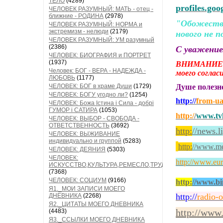
ТЕЛО
(4289)
profiles.go
ЧЕЛОВЕК РАЗУМНЫЙ: МАТЬ - отец -
ближние - РОДИНА
(2978)
"Обожествл
ЧЕЛОВЕК РАЗУМНЫЙ: НОРМА и
экстремизм - нелюди
(2179)
нового не п
ЧЕЛОВЕК РАЗУМНЫЙ: УМ разумный
(2386)
С уважени
ЧЕЛОВЕК: БИОГРАФИЯ и ПОРТРЕТ
(1937)
ВНИМАНИЕ!
Человек: БОГ - ВЕРА - НАДЕЖДА -
моего согла
ЛЮБОВЬ
(1177)
ЧЕЛОВЕК: БОГ в храме Души
(1729)
Душе полез
ЧЕЛОВЕК: БОГУ угодно ли?
(1254)
http://
from-u
ЧЕЛОВЕК: Божа Істина і Сила - добрі
ГУМОР і САТИРА
(1053)
http:/
/
www.tvk
ЧЕЛОВЕК: ВЫБОР - СВОБОДА -
ОТВЕТСТВЕННОСТЬ
(3692)
http:
//news.l
ЧЕЛОВЕК: ВЫЖИВАНИЕ
индивидуально и группой
(5283)
http:
/
/www.med
ЧЕЛОВЕК: ДЕЯНИЯ
(5303)
ЧЕЛОВЕК:
http://www.eur
ИСКУССТВО,КУЛЬТУРА,РЕМЕСЛО,ТРУД
(7368)
ЧЕЛОВЕК: СОЦИУМ
(9166)
http:
//www.bi
Я1._МОИ ЗАПИСИ МОЕГО
http://
radio-
ДНЕВНИКА
(2268)
Я2._ЦИТАТЫ МОЕГО ДНЕВНИКА
http://www
(4483)
Я3._ССЫЛКИ МОЕГО ДНЕВНИКА