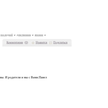
последний
девственник
японии
Комментарии
(
0
)
Нравится
Поделиться
ы. И родители и мы с Вами.Павел