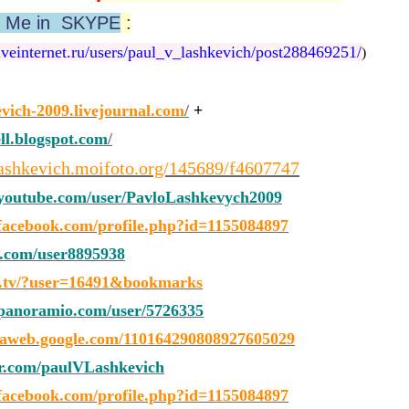
h Me in SKYPE
:
veinternet.ru/users/paul_v_lashkevich/post288469251/
)
evich-2009.livejournal.com
/
+
ell.blogspot.com
/
ashkevich.moifoto.org/145689/f4607747
outube.com/user/PavloLashkevych2009
acebook.com/profile.php?id=1155084897
.com/user8895938
a.tv/?user=16491&bookmarks
anoramio.com/user/5726335
saweb.google.com/110164290808927605029
er.com/paulVLashkevich
acebook.com/profile.php?id=1155084897