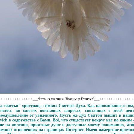
++++++++++++++++++___Фото из дневника "Владимир Гринчув"___++++++++++++++++++
ца счастья" христиан,- символ Святого Духа. Как напоминание о том
лялось во многих поисковых запросах, связанных с моей дея
оодушевление от увиденного. Пусть же Дух Святой дышит в наших
vich в содружестве с Вами. Всё, что существует вокруг нас по каким
ие на явления, приятные душе и доступные моему пониманию, чтоб
имных отношениях на страницах Интернет. Имею намерение промол