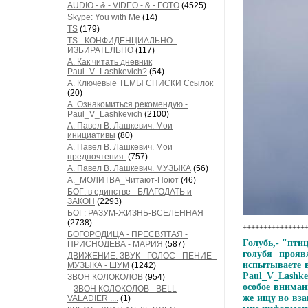
AUDIO - & - VIDEO - & - FOTO
(4525)
Skype: You with Me
(14)
TS
(179)
TS - КОНФИДЕНЦИАЛЬНО -
ИЗБИРАТЕЛЬНО
(117)
А. Как читать дневник
Paul_V_Lashkevich?
(54)
А. Ключевые ТЕМЫ СПИСКИ Ссылок
(20)
А. Ознакомиться рекомендую -
Paul_V_Lashkevich
(2100)
А. Павел В. Лашкевич. Мои
инициативы
(80)
А. Павел В. Лашкевич. Мои
предпочтения.
(757)
А. Павел В. Лашкевич. МУЗЫКА
(56)
А._МОЛИТВА_Читают-Поют
(46)
БОГ: в единстве - БЛАГОДАТЬ и
ЗАКОН
(2293)
БОГ: РАЗУМ-ЖИЗНЬ-ВСЕЛЕННАЯ
(2738)
++++++++++++++++
БОГОРОДИЦА - ПРЕСВЯТАЯ -
Голубь,- "пти
ПРИСНОДЕВА - МАРИЯ
(587)
голубя прояв
ДВИЖЕНИЕ: ЗВУК - ГОЛОС - ПЕНИЕ -
испытываете в
МУЗЫКА - ШУМ
(1242)
Paul_V_Lashke
ЗВОН КОЛОКОЛОВ
(954)
особое вниман
ЗВОН КОЛОКОЛОВ - BELL
же ищу во вза
VALADIER ....
(1)