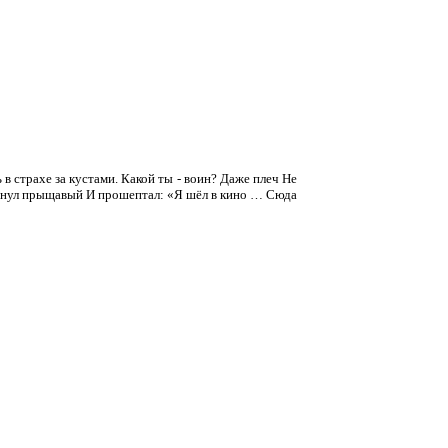
 страхе за кустами. Какой ты - воин? Даже плеч Не
ернул прыщавый И прошептал: «Я шёл в кино … Сюда