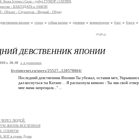
 Божа Істина і Сила - добрі ГУМОР і САТИРА
единстве - БЛАГОДАТЬ и ЗАКОН
- Объект - Служитель - Верный - Обряд
девственник японии
стихи
гейша катана
дневник
комментарии
блог
блоги
ДНИЙ ДЕВСТВЕННИК ЯПОНИИ
010 г. 16:38
+ в цитатник
liveinternet.ru/users/25527...120578064/
Последний девственник Японии Ты убежал, оставив меч, Укрывшись в
дал коснуться ты Катане… Я распахнула кимоно - Ты лик свой отв
мне мама запрещала..." ...
 ЧЕРЕЗ ЛЮДЕЙ.
АЗУМ-ЖИЗНЬ-ВСЕЛЕННАЯ
К: СОЦИУМ
: БОГ в храме Души