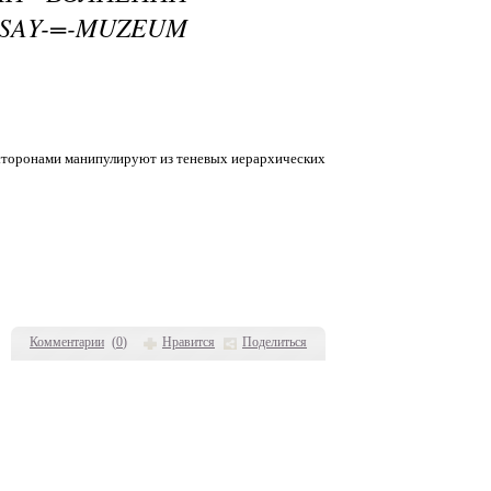
SAY-=-MUZEUM
и сторонами манипулируют из теневых иерархических
Комментарии
(
0
)
Нравится
Поделиться