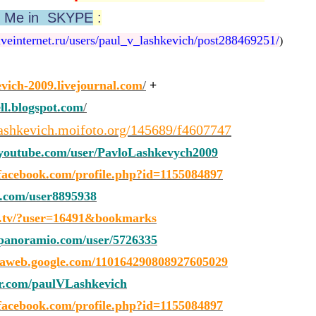
h Me in SKYPE
:
veinternet.ru/users/paul_v_lashkevich/post288469251/
)
evich-2009.livejournal.com
/
+
ell.blogspot.com
/
ashkevich.moifoto.org/145689/f4607747
outube.com/user/PavloLashkevych2009
acebook.com/profile.php?id=1155084897
.com/user8895938
a.tv/?user=16491&bookmarks
anoramio.com/user/5726335
saweb.google.com/110164290808927605029
er.com/paulVLashkevich
acebook.com/profile.php?id=1155084897