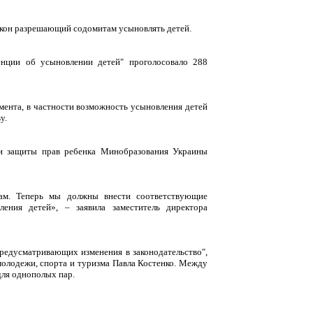
акон разрешающий содомитам усыновлять детей.
енции об усыновлении детей" проголосовало 288
мента, в частности возможность усыновления детей
у.
 и защиты прав ребенка Минобразования Украины
там. Теперь мы должны внести соответствующие
ения детей», – заявила заместитель директора
предусматривающих изменения в законодательство",
молодежи, спорта и туризма Павла Костенко. Между
для однополых пар.