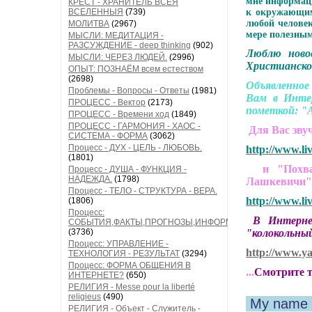
мне информаци
КРЕСТ - ХРАНИТЕЛЬ ВСЕЯ
ВСЕЛЕННЫЯ
(739)
к окружающим
любой человек
МОЛИТВА
(2967)
мере полезны
МЫСЛИ: МЕДИТАЦИЯ -
РАЗСУЖДЕНИЕ - deep thinking
(902)
Люблю ново
МЫСЛИ: ЧЕРЕЗ ЛЮДЕЙ.
(2996)
Христианско
ОПЫТ: ПОЗНАЁМ всем естеством
(2698)
Объявленное
Проблемы - Вопросы - Ответы
(1981)
Вам в Инте
ПРОЦЕСС - Вектор
(2173)
пометкой: "А
ПРОЦЕСС - Времени ход
(1849)
ПРОЦЕСС - ГАРМОНИЯ - ХАОС -
Для Вас зву
СИСТЕМА - ФОРМА
(3062)
Процесс - ДУХ - ЦЕЛЬ - ЛЮБОВЬ.
http://www.li
(1801)
и "Похвала
Процесс - ДУША - ФУНКЦИЯ -
НАДЕЖДА.
(1798)
Лашкевичи
Процесс - ТЕЛО - СТРУКТУРА - ВЕРА.
http://www.li
(1806)
Процесс:
В Интернете
СОБЫТИЯ,ФАКТЫ,ПРОГНОЗЫ,ИНФОРМАЦИЯ
(3736)
"колокольный
Процесс: УПРАВЛЕНИЕ -
http://www.y
ТЕХНОЛОГИЯ - РЕЗУЛЬТАТ
(3294)
Процесс: ФОРМА ОБЩЕНИЯ В
...
Смотрите т
ИНТЕРНЕТЕ?
(650)
РЕЛИГИЯ - Messe pour la liberté
religieus
(490)
My name 
РЕЛИГИЯ - Объект - Служитель -