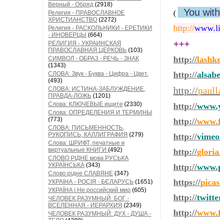
Верный - Обряд
(2918)
You wit
(
Религия - ПРАВОСЛАВНОЕ
ХРИСТИАНСТВО
(2272)
http://
www.li
Религия - РАСКОЛЬНИКИ - ЕРЕТИКИ
- ИНОВЕРЦЫ
(664)
+++
РЕЛИГИЯ - УКРАИНСКАЯ
ПРАВОСЛАВНАЯ ЦЕРКОВЬ
(103)
http://
lashk
СИМВОЛ - ОБРАЗ - РЕЧЬ - ЗНАК
(1343)
http://
alsab
СЛОВА: Звук - Буква - Цифра - Цвет.
(493)
http://
paull
СЛОВА: ИСТИНА-ЗАБЛУЖДЕНИЕ,
ПРАВДА-ЛОЖЬ
(1201)
Слова: КЛЮЧЕВЫЕ ищите
(2330)
http://
www.y
Слова: ОПРЕДЕЛЕНИЯ И ТЕРМИНЫ
(773)
http://
www.f
СЛОВА: ПИСЬМЕННОСТЬ,
РУКОПИСЬ, КАЛЛИГРАФИЯ
(279)
http://
vimeo
Слова: ШРИФТ, печатные и
виртуальные КНИГИ
(492)
http://
glori
СЛОВО РІДНЕ мова РУСЬКА
УКРАЇНСЬКА
(343)
http://
www.p
Слово рідне СЛАВЯНЕ
(347)
https://
pica
УКРАІНА - РОСІЯ - БЄЛАРУСЬ
(1651)
УКРАЇНА і Не российский мир
(605)
http://
twitt
ЧЕЛОВЕК РАЗУМНЫЙ: БОГ -
ВСЕЛЕННАЯ - ИЕРАРХИЯ
(2349)
http://
www.f
ЧЕЛОВЕК РАЗУМНЫЙ: ДУХ - ДУША -