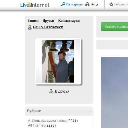
Регистрация
Вход
Рейтинги
Записи
Друзья
Комментарии
Создать дневник
Paul V Lashkevich
В друзья
Рубрики
-
A. Людська думка і мова
(4498)
All Internet
(2228)