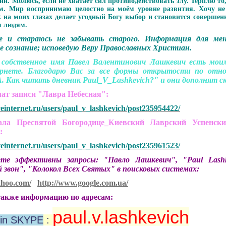
и. Молюсь, если не хватает сил противодействовать злу. Терплю то
. Мир воспринимаю целостно на моём уровне развития. Хочу не п
 на моих глазах делает угодный Богу выбор и становится совершен
м людям.
е и стараюсь не забывать старого.
Информация для мен
е сознание; исповедую Веру Православных Христиан.
 собственное имя Павел Валентинович Лашкевич есть мо
рнете. Благодарю Вас за все формы открытости по отно
. Как читать дневник Paul_V_Lashkevich?" и они дополнят ск
чат записи "Лавра Небесная":
veinternet.ru/users/paul_v_lashkevich/post235954422/
 Пресвятой Богородице_Киевский Лаврский Успенски
":
veinternet.ru/users/paul_v_lashkevich/post235961523/
 эффективны запросы: "Павло Лашкевич", "Paul Lashkev
 звон", "Колокол Всех Святых" в поисковых системах:
ahoo.com/
http://www.google.com.ua/
акже информацию по адресам:
paul.v.lashkevich
in SKYPE
: