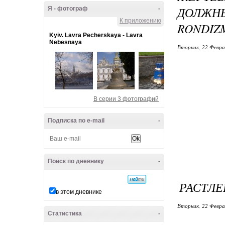
ДОЛЖНЫ
Я - фотограф
-
К приложению
RONDIZ
Kyiv. Lavra Pecherskaya - Lavra
Nebesnaya
Вторник, 22 Февра
В серии 3 фотографий
Подписка по e-mail
-
Поиск по дневнику
-
РАСТЛЕ
в этом дневнике
Вторник, 22 Февра
Статистика
-