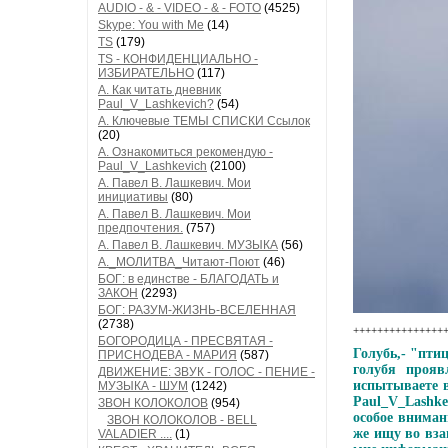
AUDIO - & - VIDEO - & - FOTO
(4525)
Skype: You with Me
(14)
TS
(179)
TS - КОНФИДЕНЦИАЛЬНО -
ИЗБИРАТЕЛЬНО
(117)
А. Как читать дневник
Paul_V_Lashkevich?
(54)
А. Ключевые ТЕМЫ СПИСКИ Ссылок
(20)
А. Ознакомиться рекомендую -
Paul_V_Lashkevich
(2100)
А. Павел В. Лашкевич. Мои
инициативы
(80)
А. Павел В. Лашкевич. Мои
предпочтения.
(757)
А. Павел В. Лашкевич. МУЗЫКА
(56)
А._МОЛИТВА_Читают-Поют
(46)
БОГ: в единстве - БЛАГОДАТЬ и
ЗАКОН
(2293)
БОГ: РАЗУМ-ЖИЗНЬ-ВСЕЛЕННАЯ
(2738)
++++++++++++++++
БОГОРОДИЦА - ПРЕСВЯТАЯ -
Голубь,- "пти
ПРИСНОДЕВА - МАРИЯ
(587)
голубя прояв
ДВИЖЕНИЕ: ЗВУК - ГОЛОС - ПЕНИЕ -
испытываете в
МУЗЫКА - ШУМ
(1242)
Paul_V_Lashke
ЗВОН КОЛОКОЛОВ
(954)
особое вниман
ЗВОН КОЛОКОЛОВ - BELL
же ищу во вза
VALADIER ....
(1)