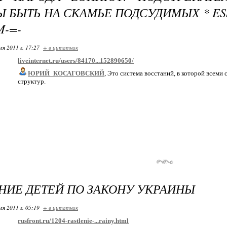
 БЫТЬ НА СКАМЬЕ ПОДСУДИМЫХ * ES
M-=-
ля 2011 г. 17:27
+ в цитатник
liveinternet.ru/users/84170...152890650/
ЮРИЙ_КОСАГОВСКИЙ
, Это система восстаний, в которой всем
структур.
НИЕ ДЕТЕЙ ПО ЗАКОНУ УКРАИНЫ
ля 2011 г. 05:19
+ в цитатник
rusfront.ru/1204-rastlenie-...rainy.html