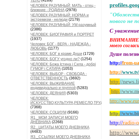
ТЕЛО
(4289)
profiles.go
ЧЕЛОВЕК РАЗУМНЫЙ: МАТЬ - отец -
ближние - РОДИНА
(2978)
"Обожествл
ЧЕЛОВЕК РАЗУМНЫЙ: НОРМА и
экстремизм - нелюди
(2179)
нового не п
ЧЕЛОВЕК РАЗУМНЫЙ: УМ разумный
(2386)
С уважени
ЧЕЛОВЕК: БИОГРАФИЯ и ПОРТРЕТ
(1937)
ВНИМАНИЕ!
Человек: БОГ - ВЕРА - НАДЕЖДА -
моего согла
ЛЮБОВЬ
(1177)
ЧЕЛОВЕК: БОГ в храме Души
(1729)
Душе полез
ЧЕЛОВЕК: БОГУ угодно ли?
(1254)
http://
from-u
ЧЕЛОВЕК: Божа Істина і Сила - добрі
ГУМОР і САТИРА
(1053)
http:/
/
www.tvk
ЧЕЛОВЕК: ВЫБОР - СВОБОДА -
ОТВЕТСТВЕННОСТЬ
(3692)
http:
//news.l
ЧЕЛОВЕК: ВЫЖИВАНИЕ
индивидуально и группой
(5283)
http:
/
/www.med
ЧЕЛОВЕК: ДЕЯНИЯ
(5303)
ЧЕЛОВЕК:
http://www.eur
ИСКУССТВО,КУЛЬТУРА,РЕМЕСЛО,ТРУД
(7368)
ЧЕЛОВЕК: СОЦИУМ
(9166)
http:
//www.bi
Я1._МОИ ЗАПИСИ МОЕГО
http://
radio-
ДНЕВНИКА
(2268)
Я2._ЦИТАТЫ МОЕГО ДНЕВНИКА
http://www
(4483)
Я3._ССЫЛКИ МОЕГО ДНЕВНИКА