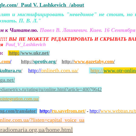
ogle.com/ Paul V. Lashkevich /about
ят и мистифицировать "неведомое" не стоит, но и 
ознать. П. В. Л."
ем к Читателю.
Павел В. Лашкевич. Киев. 16 Сентября 
!!! ВЫ НЕ МОЖЕТЕ РЕДАКТИРОВАТЬ И СКРЫВАТЬ ВА
сия
Paul_V_Lashkevich
но:
http:
//www.ukr.net/
a.com
/
http://
sprotiv.org
/
http://
www.gazetaby.com
/
http://
onlinetb.com.ua/
http://
www.otr-onlin
ultura.ru
/
iga.net/
iametrics.ru/rating/ru/online.html?article=40079642
ointegration.com.ua/
ng.com/translator/
http://
ru.savefrom.net/
-
http://
www.webtran.ru/tr
online.com.ua/?listen=capital_voice_ua
.radiomaria.org.ua/home.html