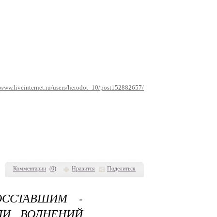
/www.liveinternet.ru/users/herodot_10/post152882657/
Комментарии
(
0
)
Нравится
Поделиться
ОССТАВШИМ -
ЛИ ВОЛНЕНИЙ