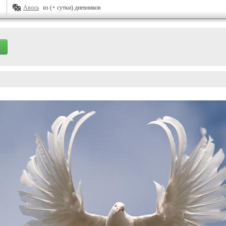
Авось
из (+ сутки) дневников