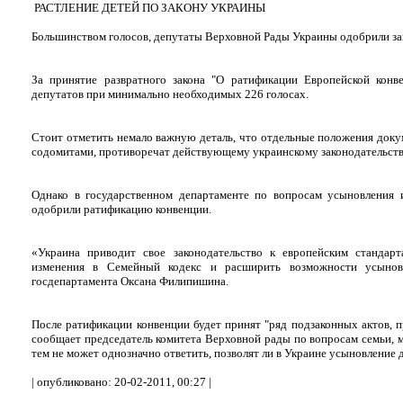
РАСТЛЕНИЕ ДЕТЕЙ ПО ЗАКОНУ УКРАИНЫ
Большинством голосов, депутаты Верховной Рады Украины одобрили з
За принятие развратного закона "О ратификации Европейской конв
депутатов при минимально необходимых 226 голосах.
Стоит отметить немало важную деталь, что отдельные положения доку
содомитами, противоречат действующему украинскому законодательств
Однако в государственном департаменте по вопросам усыновления
одобрили ратификацию конвенции.
«Украина приводит свое законодательство к европейским стандар
изменения в Семейный кодекс и расширить возможности усыновл
госдепартамента Оксана Филипишина.
После ратификации конвенции будет принят "ряд подзаконных актов, 
сообщает председатель комитета Верховной рады по вопросам семьи, 
тем не может однозначно ответить, позволят ли в Украине усыновление 
| опубликовано: 20-02-2011, 00:27 |