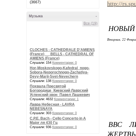
(3667)
http://rs.s
Музыка
-
Все (19)
НОВЫЙ 
Вторник, 22 Февра
CLOCHES - CATHEDRALE D'AMIENS
(France) __ BELLS - CATHEDRAL OF
AMIENS (France)
Слушали: 154
Комментарии: 0
Hor-Moskovskogo-Kafedral_nogo-
Sobora-Neporochnogo-Zachatiya-
Devy-Marii-Svet-Nevechern
Слушали: 138
Комментарии: 0
Похвала Пресвятой
Богородице_Киевский Лаврский
Успенский звон_Павел Лашкевич
Слушали: 4632
Комментарии: 1
Лавра Небесная - LAVRA
NEBESNAYA
Слушали: 303
Комментарии: 0
C.P.E. Bach - Cello Concerto in A
ВВС Л
Major ля 430 Гц
Слушали: 936
Комментарии: 0
ЖЕРТВ