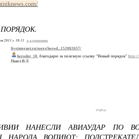
putniknews.com/
ПОРЯДОК.
ля 2011 г. 18:11
+ в цитатник
liveinternet.ru/users/herod...152882657/
herodot_10
, благодарю за полезную ссылку "Новый порядок"
http:/
Павел В.Л.
ИВИИ НАНЕСЛИ АВИАУДАР ПО В
Ы НАРОДА ВОПИЮТ: ПОДСТРЕКАТЕ