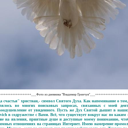
++++++++++++++++++___Фото из дневника "Владимир Гринчув"___++++++++++++++++++
ца счастья" христиан,- символ Святого Духа. Как напоминание о том
лялось во многих поисковых запросах, связанных с моей дея
оодушевление от увиденного. Пусть же Дух Святой дышит в наших
vich в содружестве с Вами. Всё, что существует вокруг нас по каким
ие на явления, приятные душе и доступные моему пониманию, чтоб
имных отношениях на страницах Интернет. Имею намерение промол