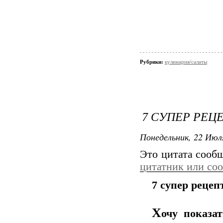
Рубрики:
кулинария/салаты
7 СУПЕР РЕЦ
Понедельник, 22 Июля
Это цитата соо
цитатник или со
7 супер реце
Х
очу показа