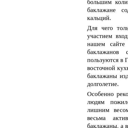
большим коли
баклажане со
кальций.
Для чего тол
участием вход
нашем сайте
баклажанов 
пользуются в Г
восточной кух
баклажаны из
долголетие.
Особенно рек
людям пожил
лишним весо
весьма акти
баклажаны, а 