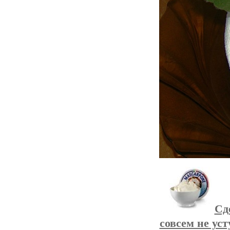
Сд
совсем не ус