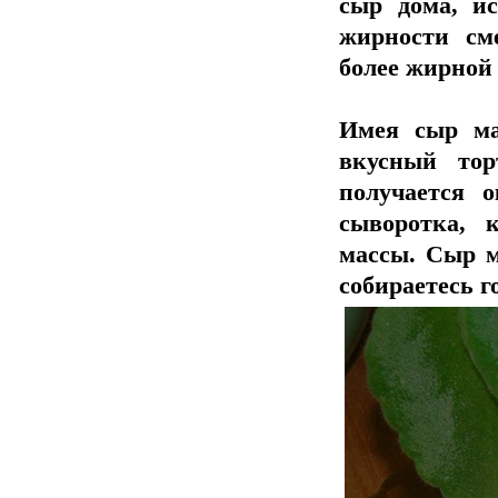
сыр дома, и
жирности см
более жирной
Имея сыр ма
вкусный то
получается 
сыворотка, 
массы. Сыр м
собираетесь г