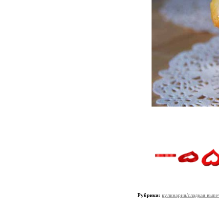
Рубрики:
кулинария/сладкая выпе