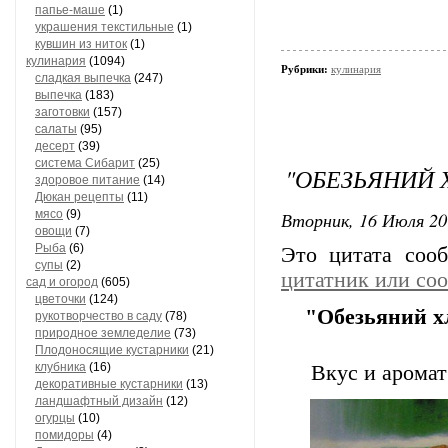
папье-маше
(1)
украшения текстильные
(1)
кувшин из ниток
(1)
кулинария
(1094)
Рубрики:
кулинария
сладкая выпечка
(247)
выпечка
(183)
заготовки
(157)
салаты
(95)
десерт
(39)
система Сибарит
(25)
"ОБЕЗЬЯНИЙ 
здоровое питание
(14)
Дюкан рецепты
(11)
мясо
(9)
Вторник, 16 Июля 20
овощи
(7)
Рыба
(6)
Это цитата со
супы
(2)
цитатник или со
сад и огород
(605)
цветочки
(124)
"Обезьяний х
рукотворчество в саду
(78)
природное земледелие
(73)
Плодоносящие кустарники
(21)
клубника
(16)
Вкус и аромат
декоративные кустарники
(13)
ландшафтный дизайн
(12)
огурцы
(10)
помидоры
(4)