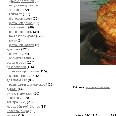
Другие растения
(3)
плодовые культуры
(3)
фотошоп
(372)
клип-арт
(117)
фотошоп уроки
(75)
фотошоп рамка
(51)
скрап-набор
(46)
фотошоп фоны
(34)
генераторы фото
(19)
кисти
(6)
фотошоп коллаж
(3)
здоровье
(221)
похудеть
(74)
ароматерапия
(21)
все для дома
(174)
развлечения
(116)
полезные программы
(115)
безопасность ПК;
(23)
для малышей
(95)
развивалки для малышей
(26)
Рубрики:
кулинария/выпечка
думать
(44)
ритуалы,денежки
(26)
психология
(20)
все про ЛиРу
(20)
мое хобби-мой бизнес
(18)
Красота (лицо)
(15)
РЕЦЕПТ П
музыка
(10)