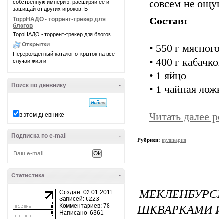
совсем не ощу
собственную империю, расширяй ее и
защищай от других игроков. Б
Состав:
ТоррНАДО - торрент-трекер для
блогов
ТоррНАДО - торрент-трекер для блогов
Открытки
• 550 г мясног
Перерожденный каталог открыток на все
• 400 г кабачко
случаи жизни
• 1 яйцо
Поиск по дневнику
-
• 1 чайная лож
Читать далее 
в этом дневнике
Подписка по e-mail
-
Рубрики:
кулинария
Статистика
-
МЕКЛЕНБУРС
Создан: 02.01.2011
Записей: 6223
ШКВАРКАМИ И
Комментариев: 78
Написано: 6361