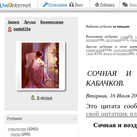
Регистрация
Вход
Рейтинги
Авос
Записи
Друзья
Комментарии
Выбрана рубрика
кулинария
.
nada915g
Вложенные рубрики:
супы
(2),
с
питание
(14),
заготовки
(157),
Дюк
Другие рубрики в этом дне
развлечения
(116),
психология
(20
(лицо)
(15),
книги,аудиокниги
(6),
СОЧНАЯ И 
КАБАЧКОВ.
Вторник, 16 Июля 20
В друзья
Это цитата со
свой цитатник и
Рубрики
-
Сочная и возд
рукоделие
(3262)
куклы
(265)