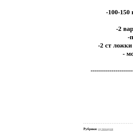
-100-150
-2 ва
-
-2 ст ложк
- 
--------------------
Рубрики:
кулинария