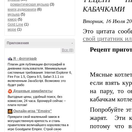
романтическая музыка
(3)
КАБАЧКАМИ
книги,аудиокниги
(6)
музыка
(5)
Вторник, 16 Июля 20
юмор
(5)
Gold Line
(1)
море
(1)
Это цитата соо
свой цитатник и
Приложения
-
Рецепт приго
Все (8)
Я - фотограф
Плагин для публикации фотографий в
дневнике пользователя. Минимальные
системные требования: Internet Explorer 6,
Мясные котлет
Fire Fox 1.5, Opera 9.5, Safari 3.1.1 со
включенным JavaScript. Возможно это
если взять к
будет рабо
на пару, то о
Дешевые авиабилеты
Выгодные цены, удобный поиск, без
кабачкам котл
комиссии, 24 часа. Бронируй сейчас –
плати потом!
Попробуйте эт
Онлайн-игра "Empire"
жарят. Эти к
Преврати свой маленький замок в
могущественную крепость и стань
потому что в
правителем величайшего королевства в
игре Goodgame Empire. Строй свою