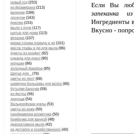
новый год
(253)
Если Вы люб
из фоамирана
(213)
запеканка из
валяние
(188)
лоскутки
(163)
Ингредиенты вс
куколки
(153)
мыло с нуля
(117)
Вкусно - попр
шитье для дома
(113)
вязание
(107)
крема.тоники.помада и др
(101)
масла.травы и др.для мыла
(96)
букеты из конфет
(92)
одежда для кукол
(90)
игрушки
(86)
холодный фарфор
(85)
Шитье для ..
(76)
цветы из лент
(68)
шампуни.бальзамы для волос
(66)
бутылки,баночки
(59)
из фетра
(56)
декупаж
(54)
Вальдорфские куклы
(53)
цветы из кожи
(50)
парфюмерия,косметика
(50)
бомбочки.для ванной
(48)
декоративное мыло
(42)
из детского и хозяйственного
(40)