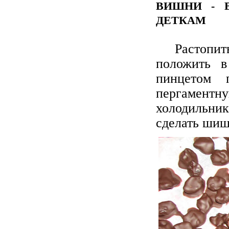
ВИШНИ - 
ДЕТКАМ
Растопить
положить в
пинцетом 
пергаментн
холодильни
сделать шиш