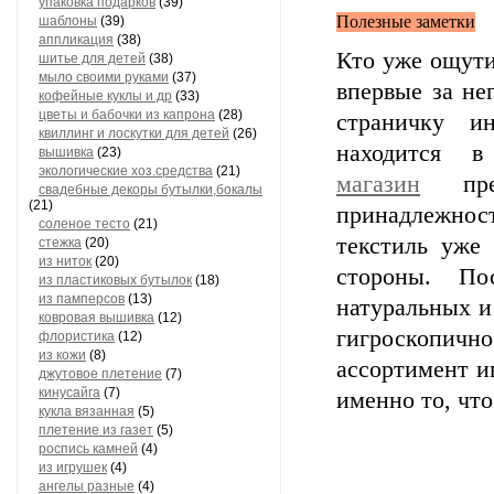
упаковка подарков
(39)
Полезные заметки
шаблоны
(39)
аппликация
(38)
Кто уже ощути
шитье для детей
(38)
мыло своими руками
(37)
впервые за не
кофейные куклы и др
(33)
цветы и бабочки из капрона
(28)
страничку и
квиллинг и лоскутки для детей
(26)
находится 
вышивка
(23)
экологические хоз.средства
(21)
магазин
пред
свадебные декоры бутылки,бокалы
(21)
принадлежнос
соленое тесто
(21)
текстиль уже 
стежка
(20)
из ниток
(20)
стороны. По
из пластиковых бутылок
(18)
из памперсов
(13)
натуральных и
ковровая вышивка
(12)
гигроскопич
флористика
(12)
из кожи
(8)
ассортимент и
джутовое плетение
(7)
кинусайга
(7)
именно то, что
кукла вязанная
(5)
плетение из газет
(5)
роспись камней
(4)
из игрушек
(4)
ангелы разные
(4)