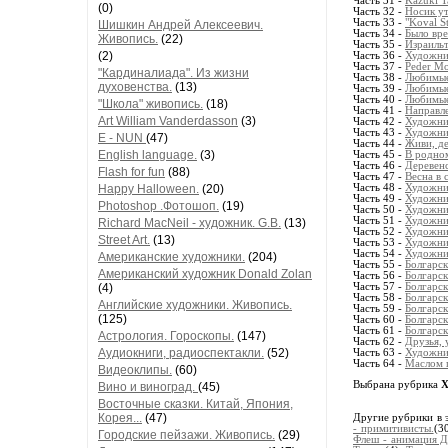
Часть 31 -
Kazuki T
(0)
Часть 32 -
Носик ут
Часть 33 -
"Koval S
Шишкин Андрей Алексеевич.
Часть 34 -
Было вре
Живопись.
(22)
Часть 35 -
Израильт
(2)
Часть 36 -
Художни
Часть 37 -
Peder M
"Кардиналиада". Из жизни
Часть 38 -
Любимые
духовенства.
(13)
Часть 39 -
Любимые
Часть 40 -
Любимые
"Школа" живопись.
(18)
Часть 41 -
Направле
Art William Vanderdasson
(3)
Часть 42 -
Художник
Часть 43 -
Художник
E - NUN
(47)
Часть 44 -
Живи, де
English language.
(3)
Часть 45 -
В родном
Часть 46 -
Деревенс
Flash for fun
(88)
Часть 47 -
Весна в
Happy Halloween.
(20)
Часть 48 -
Художник
Часть 49 -
Художник
Photoshop .Фотошоп.
(19)
Часть 50 -
Художник
Часть 51 -
Художник
Richard MacNeil - художник. G.B.
(13)
Часть 52 -
Художник
Street Art.
(13)
Часть 53 -
Художник
Часть 54 -
Художник
Американские художники.
(204)
Часть 55 -
Болгарск
Американский художник Donald Zolan
Часть 56 -
Болгарск
(4)
Часть 57 -
Болгарск
Часть 58 -
Болгарск
Английские художники. Живопись.
Часть 59 -
Болгарск
(125)
Часть 60 -
Болгарск
Часть 61 -
Болгарск
Астрология. Гороскопы.
(147)
Часть 62 -
Друзья, 
Аудиокниги, радиоспектакли.
(52)
Часть 63 -
Художни
Часть 64 -
Маслом п
Видеоклипы.
(60)
Выбрана рубрика
Х
Вино и виноград.
(45)
Восточные сказки. Китай, Япония,
Корея...
(47)
Другие рубрики в 
- примитивисты.
(3
Городские пейзажи. Живопись.
(29)
Флеш - анимация 