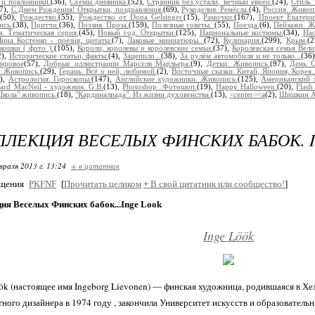
 и поклонники.
(36),
Схемы дневника.
(52),
Странник без устали, вечный еврей.
(24),
Стиль 
(7),
С Днем Рождения! Открытки, поздравления.
(69),
Рукоделия. Ремёсла.
(4),
Россия. Живоп
.
(50),
Рождество.
(55),
Рождество от Dona Gelsinger.
(15),
Рамочки.
(167),
Проект Екатери
ись.
(38),
Притчи.
(36),
Поэзия. Проза.
(159),
Полезные советы.
(55),
Поезда.
(6),
Пейзажи. Ж
а. Тематическая серия.
(45),
Новый год. Открытки.
(125),
Национальные костюмы.
(34),
Нас
ина Костенко - поезия, цитаты.
(7),
Лаковые миниатюры.
(72),
Кулинария.
(299),
Крым.
(
кошки ( фото ).
(105),
Короли, королевы и королевские семьи.
(37),
Королевская семья Вели
2),
Исторические статьи, факты.
(4),
Зацепило...
(38),
За рулём автомобиля и не только...
(36
нровое
(57),
Добрые иллюстрации Марселя Марльера.
(9),
Детки. Живопись.
(97),
День С
. Живопись.
(29),
Герань. Всё о ней, любимой.
(2),
Восточные сказки. Китай, Япония, Корея..
2),
Астрология. Гороскопы.
(147),
Английские художники. Живопись.
(125),
Американский 
hard MacNeil - художник. G.B.
(13),
Photoshop .Фотошоп.
(19),
Happy Halloween.
(20),
Flash
кола" живопись.
(18),
"Кардиналиада". Из жизни духовенства.
(13),
<center><a
(2),
Шишкин Ан
ЛЛЕКЦИЯ ВЕСЕЛЫХ ФИНСКИХ БАБОК. I
враля 2013 г. 13:24
+ в цитатник
бщения
PKFNF
[
Прочитать целиком
+
В свой цитатник или сообщество!
]
ия Веселых Финских бабок...Inge Look
Inge Löök
ök (настоящее имя Ingeborg Lievonen) — финская художница, родившаяся в Хе
ного дизайнера в 1974 году , закончила Университет искусств и образовательн