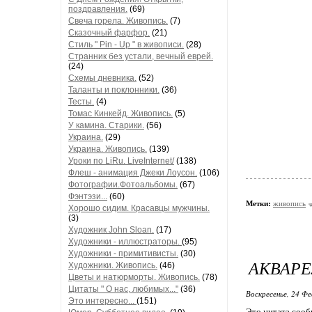
поздравления.
(69)
Свеча горела. Живопись.
(7)
Сказочный фарфор.
(21)
Стиль " Pin - Up " в живописи.
(28)
Странник без устали, вечный еврей.
(24)
Схемы дневника.
(52)
Таланты и поклонники.
(36)
Тесты.
(4)
Томас Кинкейд. Живопись.
(5)
У камина. Старики.
(56)
Украина.
(29)
Украина. Живопись.
(139)
Уроки по LiRu. LiveInternet/
(138)
Флеш - анимация Джеки Лоусон.
(106)
Фотографии.Фотоальбомы.
(67)
Фэнтэзи...
(60)
Метки:
живопись
Хорошо сидим. Красавцы мужчины.
(3)
Художник John Sloan.
(17)
Художники - иллюстраторы.
(95)
Художники - примитивисты.
(30)
АКВАРЕ
Художники. Живопись.
(46)
Цветы и натюрморты. Живопись.
(78)
Цитаты " О нас, любимых..."
(36)
Воскресенье, 24 Фе
Это интересно...
(151)
Это цитата соо