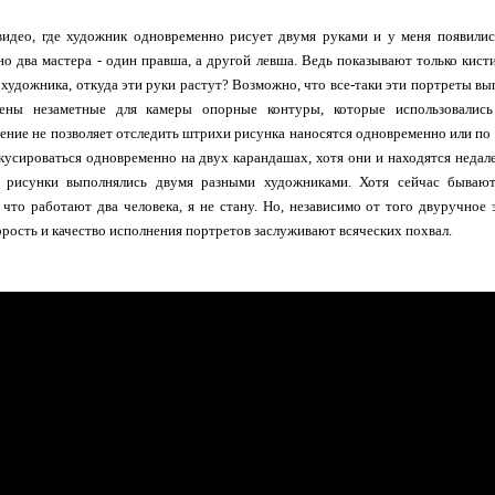
идео, где художник одновременно рисует двумя руками и у меня появилис
о два мастера - один правша, а другой левша. Ведь показывают только кист
 художника, откуда эти руки растут? Возможно, что все-таки эти портреты вы
ены незаметные для камеры опорные контуры, которые использовались 
ение не позволяет отследить штрихи рисунка наносятся одновременно или по оч
кусироваться одновременно на двух карандашах, хотя они и находятся недале
о рисунки выполнялись двумя разными художниками. Хотя сейчас бывают
 что работают два человека, я не стану. Но, независимо от того двуручное
орость и качество исполнения портретов заслуживают всяческих похвал.