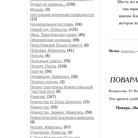
Шесть лет в
Лучше не скажешь...
(156)
она нари
Музыка.
(3)
Настоящим мужчинам посвящается.
книгам. Бл
(13)
,которые в
Национальные костюмы.
(34)
Новый год. Открытки.
(125)
Окна. Тематическая серия.
(45)
Оформление дневника.
(98)
Папа Римский Йоанн Павел ll.
(8)
Пейзажи. Живопись.
(41)
Метки:
живопись
Поезда.
(6)
Полезные советы.
(55)
Поэзия. Проза.
(159)
Притчи.
(36)
ПОВАРА.
Провинция. Живопись.
(38)
Прогноз погоды.
(3)
Проект Екатерины Рождественской
Воскресенье, 03 Фе
"Частная колл
(6)
Рамочки.
(167)
Это цитата соо
Рождество от Dona Gelsinger.
(15)
Рождество.
(55)
Повара...Sh
Рождество. Зимнее. Живопись.
(50)
Романтический реализм в живописи.
(9)
Россия. Живопись.
(67)
Рукоделия. Ремёсла.
(4)
С Днем Рождения! Открытки,