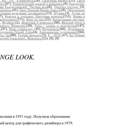
" Pin - Up " в живописи.
(28),
Сказочный фарфор.
(21),
Свеча
ись.
(67),
Романтический реализм в живописи.
(9),
Рождество.
ны Рождественской "Частная колл
(6),
Прогноз погоды.
(3),
ивопись.
(41),
Папа Римский Йоанн Павел ll.
(8),
Оформление
тоящим мужчинам посвящается.
(13),
Музыка.
(3),
Лучше не
27),
Красота и здоровье. Народные рецепты.
(152),
Кошки в
кобритании.
(171),
Кино on line.
(22),
Карандашные рисунки.
),
Журфикс.
(2),
Животные в живописи.
(98),
Женский образ в
вятого Валентина.
(20),
Даты - разные и праздничые
(147),
.
(47),
Вино и виноград.
(45),
Видеоклипы.
(60),
Аудиокниги,
художник Donald Zolan
(4),
Американские художники.
(204),
 for fun
(88),
English language.
(3),
E - NUN
(47),
Art William
дрей Алексеевич. Живопись.
(22),
(0),
(0)
NGE LOOK.
льсинки в 1951 году. Получила образование
ый центр для графического дизайнера в 1979.