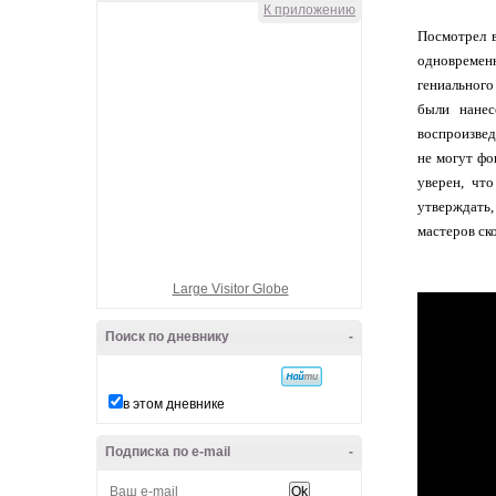
К приложению
Посмотрел в
одновременн
гениального
были нанес
воспроизвед
не могут фо
уверен, чт
утверждать,
мастеров ск
Large Visitor Globe
Поиск по дневнику
-
в этом дневнике
Подписка по e-mail
-