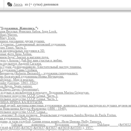
Авось
из (+ сутки) дневников
"
Художники. Живопись.
":
кция Веселых Финских бабок. Inge Look.
Shari Warren.
Mary Irwin.
енное рисование двумя руками.
 Сугинтас. Современный литовский художник.
ues Tissot. Часть 1.
в шедевральных рисунков в 3D.
нные фото Бена Хейна.
нием беда? Значит в магазин пора.
legos y Arnosa | Дай Бог вам счастья и любви.
к-скульптор Андрей Сагалов.
к Гурам Доленджашвили- блистательный мастер тишины.
 художник Савва Стойков.
Бернарди (Roberto Bernardi) – художник гиперреалист.
тво болгарской художницы Йовка Мечкарова.
alvignac. Мир в красках.
ssler (German, 1861–1925)
z Reyes. Spain painter.
 Diego Dayer (Аргентина).
 в руках и мольбертом в придачу. Художник Marina Grigoryan.
тельное искусство СССР. Семья. Часть 3.
тельное искусство СССР. Семья. Часть 1.
ИЦА ИРИНА КАЛЕНТЬЕВА.
ный музей: картины известных художников, живопись старых мастеров из лучших музеев м
а Николаевна Качура-Фалилеева (1886 - 1948).
тельное искусство СССР. Семья...
 красиво! В стиле пэчворк . Бразильская художница Sandra Regina de Paula Freitas.
ая художница Nelly Tsenova.
орами, в дали голубой, Синяя птица живёт...Нели Ценова /Nelly Tsenova.
0 -
Тайская живопись. Художник Praiwan Dakliang (&#3652;&#3614
3648;&#3585;&#3621;&#3637;&#3657;&#3618;&#3591;), 1957.