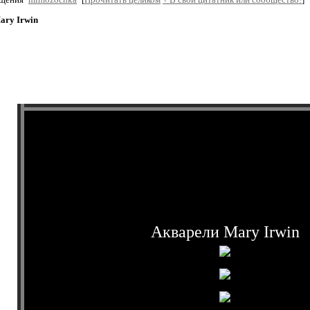
ary Irwin
Акварели Mary Irwin