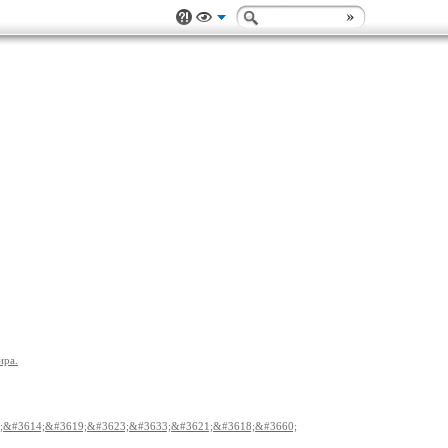
ира.
;&#3619;&#3623;&#3633;&#3621;&#3618;&#3660;