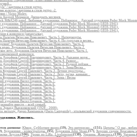
akamatsu современный талантливый японский художник.
очкой...
tyle" / картины в стиле ретро.
мя золотое / картины в стиле ретро -2.
яне / Victor Molev.
к Андрей Мещанов. Двенадцать месяцев.
ork M&#246;nsted. Любимые художники. Пейзажное... Датский художник Peder Mork Monste
 художники. Пейзажное... Датский художник Peder Mork Monsted (1859-1941)
 художники. Пейзажное... Датский художник Peder Mork Monsted (1859-1941).
 художники. Пейзажное... Датский художник Peder Mork Monsted (1859-1941).
ния в живописи (шпаргалка).
 Палачев Вячеслав Николаевич. Часть 5. Натюрморты.
 Палачев Вячеслав Николаевич. Часть 4. По городам и весям...
ревня! Художник Палачев Вячеслав Николаевич. Часть 3.
 краю. Художник Палачев Вячеслав Николаевич. Часть 2.
кое лето. Художник Палачев Вячеслав Николаевич. Часть 1.
 современной живописи.
 Дорофеев Сергей Владимирович. Часть 3. Дыхание моря...
 Дорофеев Сергей Владимирович. Часть 4. Разное...
 Дорофеев Сергей Владимирович. Часть 2. Родной пейзаж...
 Дорофеев Сергей Владимирович. Часть 1. Зима/Весна...
 Курицын Сергей Павлович. Часть 3. Летние просторы...
 Курицын Сергей Павлович. Часть 2. Лето, речка, камыши...
 Курицын Сергей Павлович. Часть 1. Зима / Весна
ий художник Васил Горанов. Часть 7.
ий художник Васил Горанов. Часть 6.
ий художник Васил Горанов. Часть 5.
ий художник Васил Горанов. Часть 4.
ий художник Васил Горанов. Часть 3.
ий художник Васил Горанов. Часть 2.
ий художник Васил Горанов. Часть 1.
ужинайте вместе – всей семьей.
к Эдвард Выржиковский (1928 - 2008).
о металлу. Дарио Кампаниле (Dario Campanile) - итальянский художник современности.
удожники. Живопись.
.
этом дневнике:
Юмор. Субботнее видео.
(19),
Это интересно...
(151),
Цитаты " О нас, любим
0),
Художники - иллюстраторы.
(95),
Художник John Sloan.
(17),
Хорошо сидим. Красавцы 
Джеки Лоусон.
(106),
Уроки по LiRu. LiveInternet/
(138),
Украина. Живопись.
(139),
Украина.