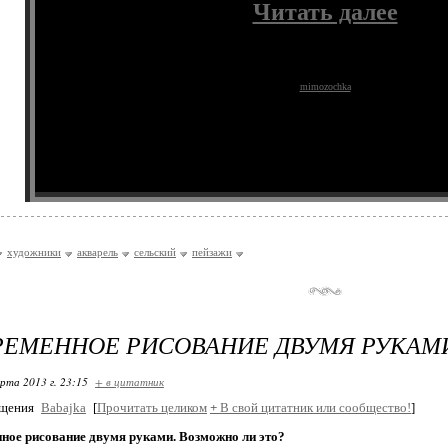
Читать далее
mimozochka
художники
акварель
сельский
пейзажи
ЕМЕННОЕ РИСОВАНИЕ ДВУМЯ РУКАМ
арта 2013 г. 23:15
+ в цитатник
бщения
Babajka
[
Прочитать целиком
+
В свой цитатник или сообщество!
]
ное рисование двумя руками. Возможно ли это?