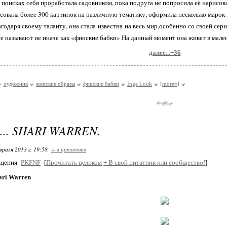
 поисках себя проработала садовником, пока подруга не попросила её нарисова
совала более 300 картинок на различную тематику, оформила несколько марок
агодаря своему таланту, она стала известна на весь мир,особенно со своей се
се называют не иначе как «финские бабки» На данный момент она живет в мале
далее...+36
художник
женские образы
финские бабки
Inge Look
[more=]
.. SHARI WARREN.
враля 2013 г. 19:58
+ в цитатник
бщения
PKFNF
[
Прочитать целиком
+
В свой цитатник или сообщество!
]
ari Warren