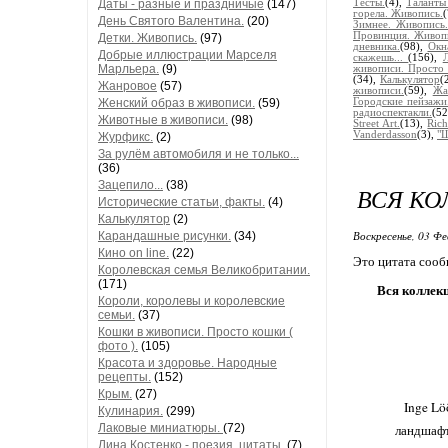
Даты - разные и праздничые
(147)
Тесты.
(4),
Таланты
горела. Живопись.
День Святого Валентина.
(20)
Зимнее. Живопись
Провинция. Живоп
Детки. Живопись.
(97)
дневника.
(98),
Окн
Добрые иллюстрации Марселя
скажешь...
(156),
Л
Марльера.
(9)
живописи. Просто 
(34),
Калькулятор
(
Жанровое
(57)
живописи.
(59),
Жа
Женский образ в живописи.
(59)
Городские пейзажи
радиоспектакли.
(5
Животные в живописи.
(98)
Street Art.
(13),
Ric
Vanderdasson
(3),
"Ш
Журфикс.
(2)
За рулём автомобиля и не только...
(36)
Зацепило...
(38)
ВСЯ КО
Исторические статьи, факты.
(4)
Калькулятор
(2)
Воскресенье, 03 Фе
Карандашные рисунки.
(34)
Кино on line.
(22)
Это цитата соо
Королевская семья Великобритании.
(171)
Вся коллекц
Короли, королевы и королевские
семьи.
(37)
Кошки в живописи. Просто кошки (
фото ).
(105)
Красота и здоровье. Народные
рецепты.
(152)
Крым.
(27)
Inge Lö
Кулинария.
(299)
Лаковые миниатюры.
(72)
ландшафт
Лина Костенко - поезия, цитаты.
(7)