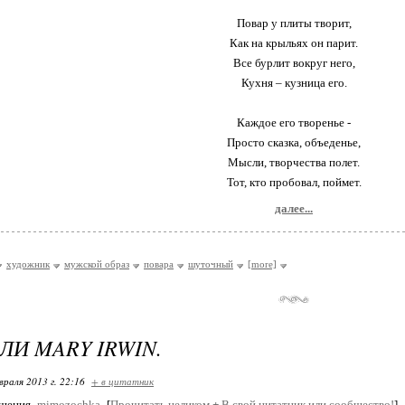
Повар у плиты творит,
Как на крыльях он парит.
Все бурлит вокруг него,
Кухня – кузница его.
Каждое его творенье -
Просто сказка, объеденье,
Мысли, творчества полет.
Тот, кто пробовал, поймет.
далее...
художник
мужской образ
повара
шуточный
[more]
ЛИ MARY IRWIN.
враля 2013 г. 22:16
+ в цитатник
бщения
mimozochka
[
Прочитать целиком
+
В свой цитатник или сообщество!
]