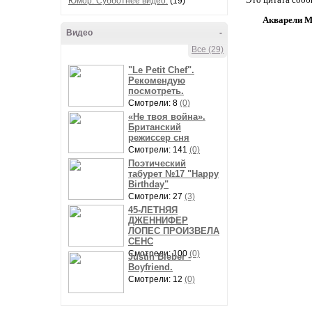
Юмор. Субботнее видео.
(19)
Акварели M
Видео
-
Все (29)
"Le Petit Chef".
Рекомендую
посмотреть.
Смотрели: 8
(0)
«Не твоя война».
Британский
режиссер сня
Смотрели: 141
(0)
Поэтический
табурет №17 "Happy
Birthday"
Смотрели: 27
(3)
45-ЛЕТНЯЯ
ДЖЕННИФЕР
ЛОПЕС ПРОИЗВЕЛА
СЕНС
Смотрели: 100
(0)
Justin Bieber -
Boyfriend.
Смотрели: 12
(0)