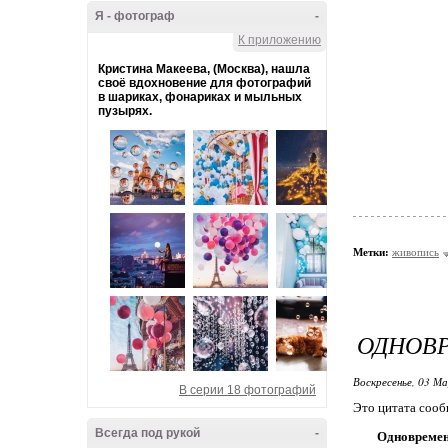
Я - фотограф
-
К приложению
Кристина Макеева, (Москва), нашла
своё вдохновение для фотографий
в шариках, фонариках и мыльных
пузырях.
Метки:
живопись
ОДНОВР
Воскресенье, 03 М
В серии 18 фотографий
Это цитата соо
Всегда под рукой
-
Одновремен