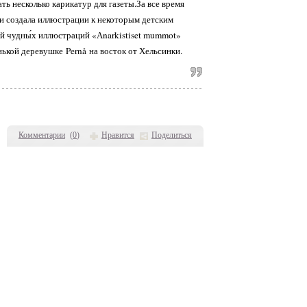
ть несколько карикатур для газеты.За все время
 и создала иллюстрации к некоторым детским
рий чудны́х иллюстраций «Аnarkistiset mummot»
нькой деревушке Pernå на восток от Хельсинки.
Комментарии
(
0
)
Нравится
Поделиться