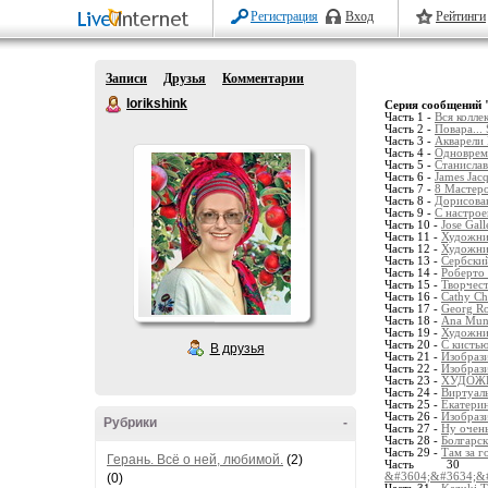
Регистрация
Вход
Рейтинги
Записи
Друзья
Комментарии
lorikshink
Серия сообщений 
Часть 1 -
Вся колле
Часть 2 -
Повара... 
Часть 3 -
Акварели 
Часть 4 -
Одноврем
Часть 5 -
Станислав
Часть 6 -
James Jacq
Часть 7 -
8 Мастеро
Часть 8 -
Дорисова
Часть 9 -
С настрое
Часть 10 -
Jose Gal
Часть 11 -
Художни
Часть 12 -
Художни
Часть 13 -
Сербский
Часть 14 -
Роберто 
Часть 15 -
Творчес
Часть 16 -
Cathy Ch
Часть 17 -
Georg Ro
Часть 18 -
Ana Muno
Часть 19 -
Художник
Часть 20 -
С кистью
В друзья
Часть 21 -
Изобрази
Часть 22 -
Изобрази
Часть 23 -
ХУДОЖН
Часть 24 -
Виртуаль
Часть 25 -
Екатерин
Часть 26 -
Изобрази
Рубрики
-
Часть 27 -
Ну очень
Часть 28 -
Болгарск
Часть 29 -
Там за г
Герань. Всё о ней, любимой.
(2)
Часть 3
(0)
&#3604;&#3634;&#