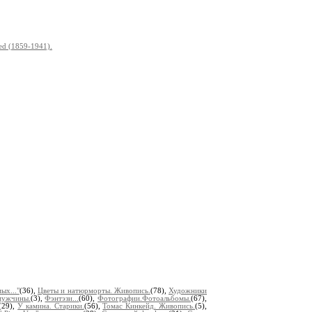
d (1859-1941).
ых..."
(36),
Цветы и натюрморты. Живопись.
(78),
Художники
мужчины.
(3),
Фэнтэзи...
(60),
Фотографии.Фотоальбомы.
(67),
(29),
У камина. Старики.
(56),
Томас Кинкейд. Живопись.
(5),