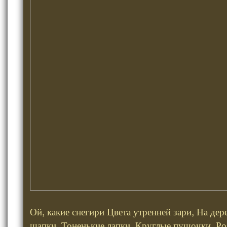
Ой, какие снегири Цвета утренней зари, На дер
шапки, Тоненькие лапки, Круглые пушочки, Ро