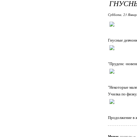
ГНУСНЫ
Суббота, 23 Январ
Гнусные девчонк
"Пруденс -новень
"Некоторые мале
Училка по физку
Продолжение в 
Метки:
приколы