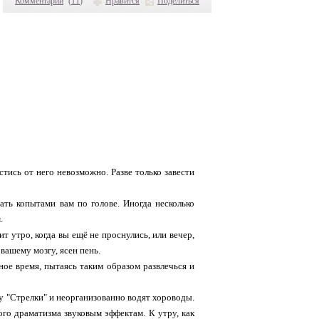
Комментарии
(
11
)
Нравится
Поделиться
стись от него невозможно. Разве только завести
ать копытами вам по голове. Иногда несколько
.
 утро, когда вы ещё не проснулись, или вечер,
вашему мозгу, ясен пень.
ое время, пытаясь таким образом развлечься и
у "Стрелки" и неорганизованно водят хороводы.
о драматизма звуковым эффектам. К утру, как