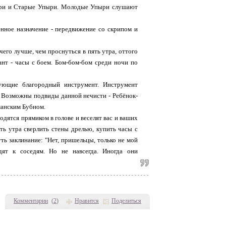
пыри и Старые Упыри. Молодые Упыри слушают
нное назначение - передвижение со скрипом и
чего лучше, чем проснуться в пять утра, оттого
ант - часы с боем. Бом-бом-бом среди ночи по
илующие благородный инструмент. Инструмент
м. Возможны подвиды данной нечисти - Ребёнок-
манским Бубном.
дятся прямиком в голове и веселят вас и ваших
ть утра сверлить стены дрелью, купить часы с
ть заклинание: "Нет, пришельцы, только не мой
одят к соседям. Но не навсегда. Иногда они
Комментарии
(
2
)
Нравится
Поделиться