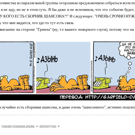
ктивистка из параллельной группы огорошила предложением собраться всем пот
 я не иду, но не в этом суть. Я бы даже и не вспомнила, что это событие будет
: "У КОГО ЕСТЬ СБОРНИК ШАНСОНА?!" И следующее: "ОЧЕНЬ СРОЧНО НУЖН
что мне видится, что где-то тут есть связь.
 внезапно на стороне "Гринча" (ну, т.е вашего покорного слуги), потому что н
случайно есть сборники шансона, и даже очень "шансонного", истинно пошлого
унылая реальная жизнь
нецензурно