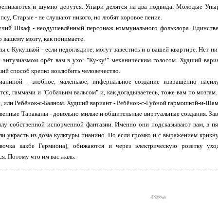
ерепиваются и шумно дерутся. Упыри делятся на два подвида: Молодые У
псу, Старые - не слушают никого, но любят хоровое пение.
учий Шкаф - неодушевлённый персонаж коммунального фольклора. Единстве
о вашему мозгу, как понимаете.
ы с Кукушкой - если недоглядите, могут завестись и в вашей квартире. Нет ни
с энтузиазмом орёт вам в ухо: "Ку-ку!" механическим голосом. Худший вари
ший способ крепко возлюбить человечество.
Пианиной - злобное, маленькое, инфернальное создание извращённо нас
тся, гаммами и "Собачьим вальсом" и, как догадываетесь, тоже вам по мозга
, или Ребёнок-с-Баяном. Худший вариант - Ребёнок-с-Губной гармошкой-и-Ша
енные Тараканы - довольно милые и общительные виртуальные создания. Заво
илу собственной испорченной фантазии. Именно они подсказывают вам, в пя
ли украсть из дома культуры пианино. Но если громко и с выражением крикну
Девочка какбе Гермиона), обижаются и через электрическую розетку ух
я. Потому что им вас жаль.