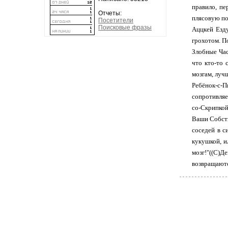
правило, п
Отчеты:
плясовую по
Посетители
Поисковые фразы
Аццкей Езд
грохотом. П
Злобные Час
что кто-то 
мозгам, луч
Ребёнок-с-
сопротивляе
со-Скрипкой
Ваши Собств
соседей в с
кукушкой, и
мозг!"((С)
возвращаютс