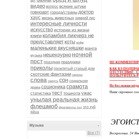
арт
видео
всякие штуки
вопрос
говноарт
доктор
города/страны
хаус
жизнь животных
зимний лис
интересные личности
искусство
истории из жизни
коламбия пикчерз не
книги
представляет
коты
кофе
маленькие вкусняшки
манга
ночной
нецензурно
музыка
пост
праздники
праздник
НЕ КОММЕНТИР
приколы
проклятый старый дом
КАК БЭ ПОДПР
ОТСУТСТВИЕ С
скотские фантазии
скрины
ПОЛЬЗУЙТЕСЬ 
слова
сон
______________
социальная
смерть
срамота
Не без ложки мёда
соционика
драма
тест
ужас
Наше скромное со
тошнота
статистика
унылая реальная жизнь
флешмоб
это хуй
фрагменты тел
яйца
ЭГОИСТ
Музыка
-
Все (7)
Воскресенье, 24 Ян