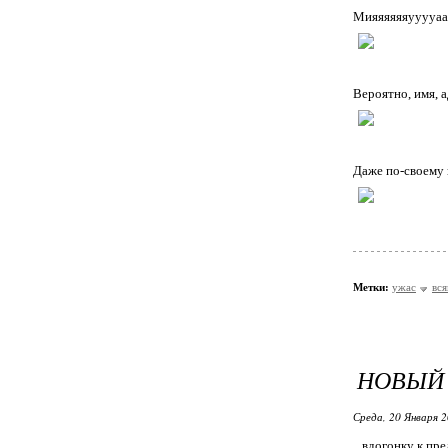
Мияяяяяяууууааэ
Вероятно, имя, 
Даже по-своему 
Метки:
ужас
вся
НОВЫЙ 
Среда, 20 Января 2
...вдогонку к пр