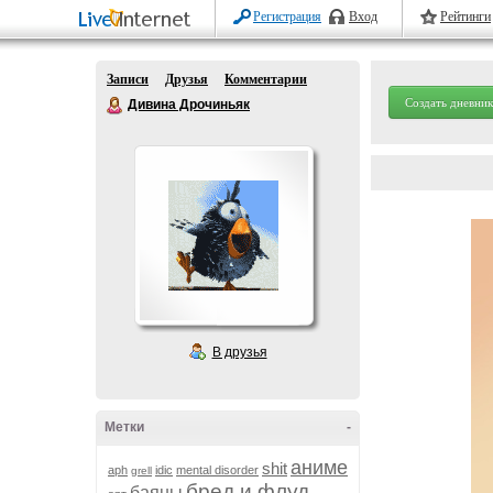
Регистрация
Вход
Рейтинги
Записи
Друзья
Комментарии
Создать дневник
Дивина Дрочиньяк
В друзья
Метки
-
аниме
shit
aph
idic
mental disorder
grell
бред и флуд
баяны