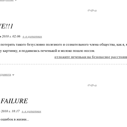
VE!!1
я 2010 г. 02:06
+ в цитатник
 потерять такого безусловно полезного и сознательного члена общества, как я,
ту картинку, я подавилась печенькой и молоко пошло носом.
отложите печеньки на безопасное расстоян
срамота
 FAILURE
 2010 г. 18:17
+ в цитатник
ошибок в жизни...