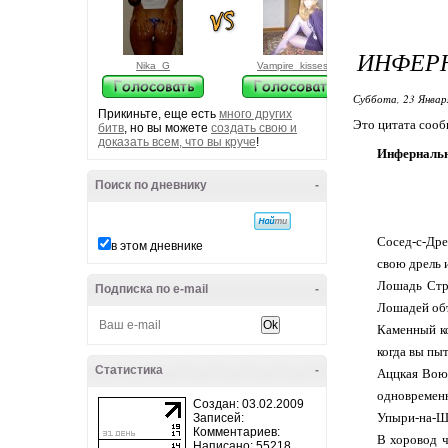
ИНФЕР
Nika_G
Vampire_kisses
Суббота, 23 Январ
Прикиньте, еще есть
много других
Это цитата соо
битв
, но вы можете
создать свою и
доказать всем, что вы круче
!
Инфернальн
Поиск по дневнику
-
Сосед-с-Дре
в этом дневнике
свою дрель 
Лошадь Стра
Подписка по e-mail
-
Лошадей объ
Каменный ко
когда вы пыт
Статистика
-
Аццкая Воющ
одновременн
Создан: 03.02.2009
Упыри-на-Ша
Записей:
Комментариев:
В хоровод ч
Написано: 55218