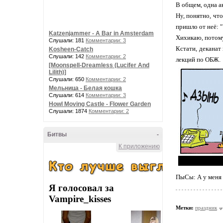
В общем, одна а
Ну, понятно, что
пришло от неё
Katzenjammer - A Bar in Amsterdam
Хихикаю, потому 
Слушали: 181
Комментарии: 3
Кстати, деканат
Kosheen-Catch
Слушали: 142
Комментарии: 2
лекций по ОБЖ.
[Moonspell-Dreamless (Lucifer And
Lilith)]
Слушали: 650
Комментарии: 2
Мельница - Белая кошка
Слушали: 614
Комментарии: 3
Howl Moving Castle - Flower Garden
Слушали: 1874
Комментарии: 2
Битвы
-
К приложению
ПыСы: А у меня 
Я голосовал за
Vampire_kisses
Метки:
праздник