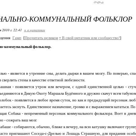
НАЛЬНО-КОММУНАЛЬНЫЙ ФОЛЬКЛОР
я 2010 г. 22:41
+ в цитатник
бщения
Гамп
[
Прочитать целиком
+
В свой цитатник или сообщество!
]
о-коммунальный фольклор.
лью - является в утренние сны, делать дырки в вашем мозгу. По поверью, спа
и сверлить стены в качестве ответной любезности.
шная - появляется утром или вечером, с одной единственной целью - стуч
единяются в Дикую Охоту Маршала Будённого и дружно скачут всем табуном
лобок - появляется в любое время суток, но как и предыдущий персонаж любит
аетесь заснуть. Единственное назначение, громко и с выражением кататься. По 
ая Собака - непременный персонаж коммунального фольклора. Воет в дневн
о - сожрать ваш мозг.
баше - собираются, обычно, ближе к вечеру, на всю катушку включают групп
асто приглашают Соседа-с-Дрелью и Лошадь Страшную, для придания особог