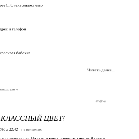
ээ!... Очень жалостливо
адрес и телефон
красивая бабочка...
Читать далее...
кие штуки
КЛАССНЫЙ ЦВЕТ!
010 г. 22:42
+ в цитатник
едыдущему посту. Но такого цвета почему-то нет на Яндексе.