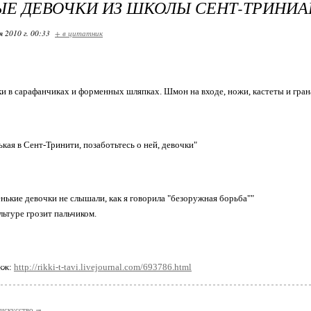
Е ДЕВОЧКИ ИЗ ШКОЛЫ СЕНТ-ТРИНИА
я 2010 г. 00:33
+ в цитатник
и в сарафанчиках и форменных шляпках. Шмон на входе, ножи, кастеты и гран
кая в Сент-Тринити, позаботьтесь о ней, девочки"
нькие девочки не слышали, как я говорила "безоружная борьба""
льтуре грозит пальчиком.
жж:
http://rikki-t-tavi.livejournal.com/693786.html
искусство