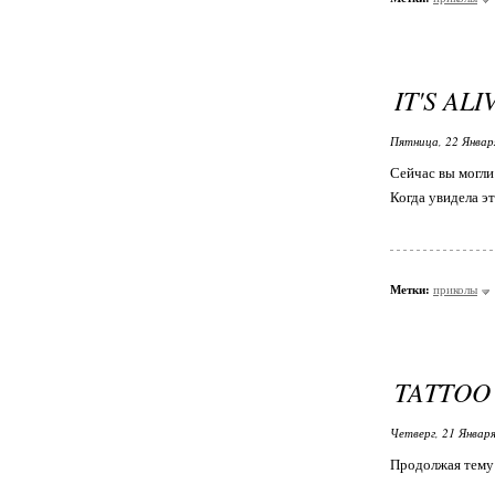
IT'S ALI
Пятница, 22 Январ
Сейчас вы могли
Когда увидела э
Метки:
приколы
TATTOO
Четверг, 21 Января
Продолжая тему 