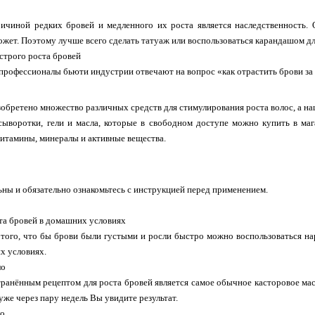
ичиной редких бровей и медленного их роста является наследственность. О
ожет. Поэтому лучше всего сделать татуаж или воспользоваться карандашом дл
строго роста бровей
профессионалы бьюти индустрии отвечают на вопрос «как отрастить брови за 
изобретено множество различных средств для стимулирования роста волос, а на
ыворотки, гели и масла, которые в свободном доступе можно купить в мага
итамины, минералы и активные вещества.
ьны и обязательно ознакомьтесь с инструкцией перед применением.
та бровей в домашних условиях
 того, что бы брови были густыми и росли быстро можно воспользоваться 
х условиях.
ло
анённым рецептом для роста бровей является самое обычное касторовое ма
 уже через пару недель Вы увидите результат.
ло