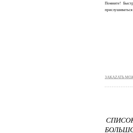
Помните! Быстр
прислушиваться 
ЗАKAZATЬ MО
СПИСО
БОЛЬШО