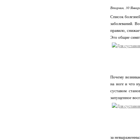
Вторник, 30 Январ
Список болезней
заболеваний. Во
правило, снижае
Это общие симпт
Почему возникае
на ноге и что н
суставом стано
запущенное вос
за невыраженных