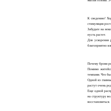
мытья головы. Э
К сведению! Хо
стимуляция рост
Забудьте на нек
пусть растет.
Для ускорения 
благоприятно вли
Почему брови ре
Помимо житейск
темпами. Что бы
Одной из главны
растут очень ре
Еще одной распр
на структуру во
восстановиться.