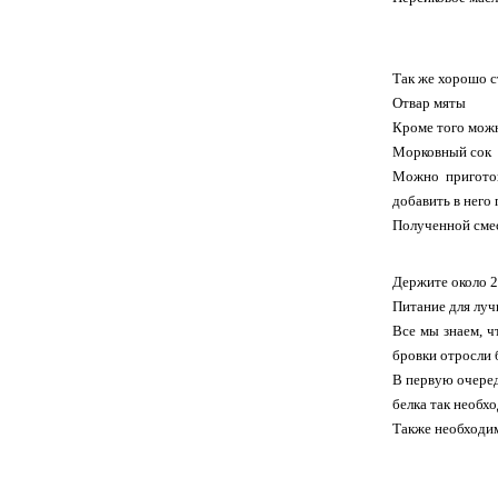
Так же хорошо с
Отвар мяты
Кроме того можн
Морковный сок
Можно приготов
добавить в него 
Полученной смес
Держите около 2
Питание для луч
Все мы знаем, ч
бровки отросли 
В первую очеред
белка так необх
Также необходим