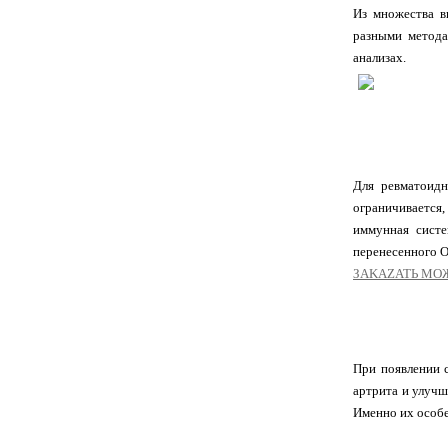
Из множества в
разными метода
анализах.
Для ревматоидн
ограничивается,
иммунная систе
перенесенного О
ЗАKAZATЬ МO
При появлении 
артрита и улучш
Именно их особе