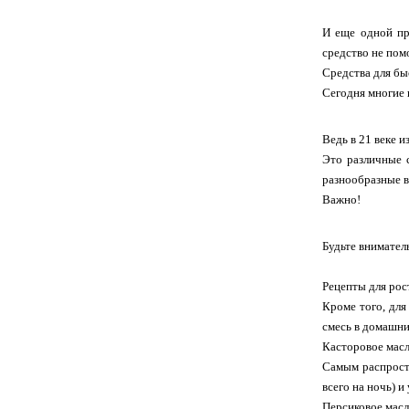
И еще одной пр
средство не пом
Средства для бы
Сегодня многие 
Ведь в 21 веке 
Это различные с
разнообразные в
Важно!
Будьте внимател
Рецепты для рос
Кроме того, для
смесь в домашни
Касторовое мас
Самым распростр
всего на ночь) и
Персиковое мас