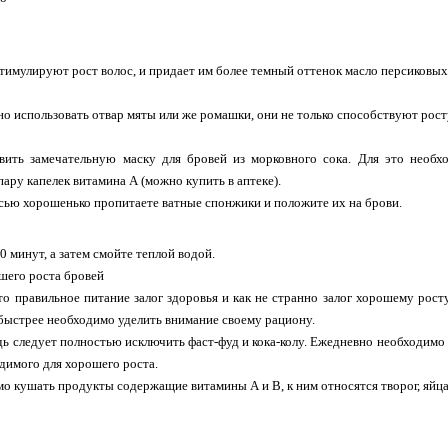
тимулируют рост волос, и придает им более темный оттенок масло персиковых
о использовать отвар мяты или же ромашки, они не только способствуют рост
ить замечательную маску для бровей из морковного сока. Для это необх
пару капелек витамина А (можно купить в аптеке).
ью хорошенько пропитаете ватные спонжики и положите их на брови.
0 минут, а затем смойте теплой водой.
шего роста бровей
то правильное питание залог здоровья и как не странно залог хорошему рост
быстрее необходимо уделить внимание своему рациону.
ь следует полностью исключить фаст-фуд и кока-колу. Ежедневно необходимо
одимого для хорошего роста.
о кушать продукты содержащие витамины А и В, к ним относятся творог, яйца,