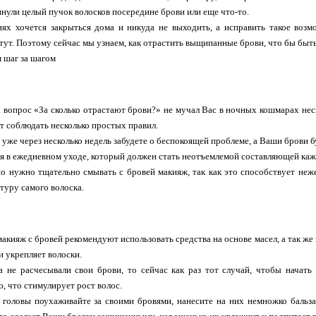
ули целый пучок волосков посередине брови или еще что-то.
иях хочется закрыться дома и никуда не выходить, а исправить такое воз
тут. Поэтому сейчас мы узнаем, как отрастить выщипанные брови, что бы быть 
 шаг за шагом
ы вопрос «За сколько отрастают брови?» не мучал Вас в ночных кошмарах неск
ет соблюдать несколько простых правил.
уже через несколько недель забудете о беспокоящей проблеме, а Ваши брови б
 в ежедневном уходе, который должен стать неотъемлемой составляющей кажд
но нужно тщательно смывать с бровей макияж, так как это способствует не
туру самого волоска.
макияж с бровей рекомендуют использовать средства на основе масел, а так ж
и укрепляет волоски.
а не расчесывали свои брови, то сейчас как раз тот случай, чтобы начать
 что стимулирует рост волос.
 головы поухаживайте за своими бровями, нанесите на них немножко бальза