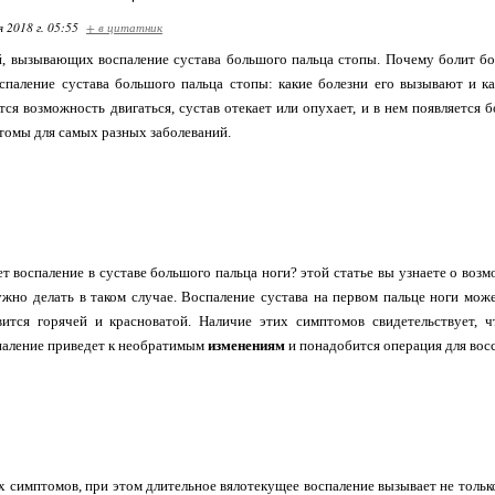
я 2018 г. 05:55
+ в цитатник
, вызывающих воспаление сустава большого пальца стопы. Почему болит бол
спаление сустава большого пальца стопы: какие болезни его вызывают и ка
тся возможность двигаться, сустав отекает или опухает, и в нем появляется 
омы для самых разных заболеваний.
т воспаление в суставе большого пальца ноги? этой статье вы узнаете о во
ужно делать в таком случае. Воспаление сустава на первом пальце ноги мож
вится горячей и красноватой. Наличие этих симптомов свидетельствует, ч
паление приведет к необратимым
изменениям
и понадобится операция для вос
 симптомов, при этом длительное вялотекущее воспаление вызывает не тольк