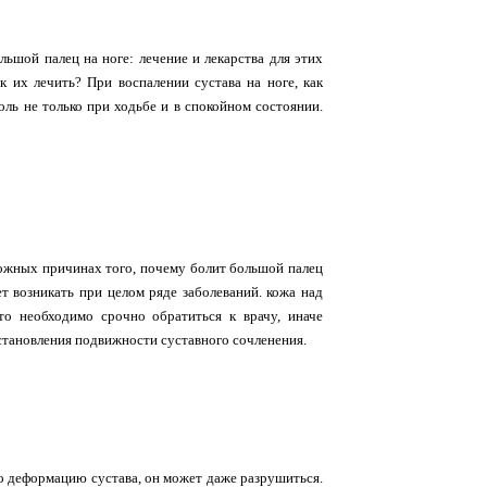
ьшой палец на ноге: лечение и лекарства для этих
к их лечить? При воспалении сустава на ноге, как
боль не только при ходьбе и в спокойном состоянии.
зможных причинах того, почему болит большой палец
ет возникать при целом ряде заболеваний. кожа над
то необходимо срочно обратиться к врачу, иначе
становления подвижности суставного сочленения.
о деформацию сустава, он может даже разрушиться.