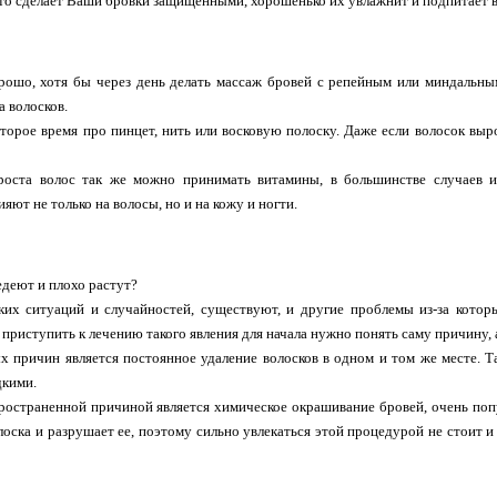
то сделает Ваши бровки защищенными, хорошенько их увлажнит и подпитает 
рошо, хотя бы через день делать массаж бровей с репейным или миндальным
а волосков.
оторое время про пинцет, нить или восковую полоску. Даже если волосок выро
роста волос так же можно принимать витамины, в большинстве случаев и
яют не только на волосы, но и на кожу и ногти.
деют и плохо растут?
их ситуаций и случайностей, существуют, и другие проблемы из-за котор
 приступить к лечению такого явления для начала нужно понять саму причину, а
х причин является постоянное удаление волосков в одном и том же месте. Так
дкими.
остраненной причиной является химическое окрашивание бровей, очень попу
лоска и разрушает ее, поэтому сильно увлекаться этой процедурой не стоит 