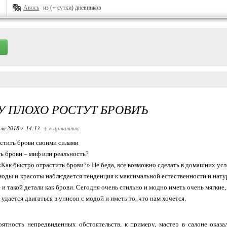
Авось
из (+ сутки) дневников
 ПЛОХО РОСТУТ БРОВИЪ
ля 2018 г. 14:13
+ в цитатник
стить брови своими силами
ь брови – миф или реальность?
Как быстро отрастить брови?» Не беда, все возможно сделать в домашних усл
моды и красоты наблюдается тенденция к максимальной естественности и натур
и такой детали как брови. Сегодня очень стильно и модно иметь очень мягкие,
 удается двигаться в унисон с модой и иметь то, что нам хочется.
оятность непредвиденных обстоятельств, к примеру, мастер в салоне оказ