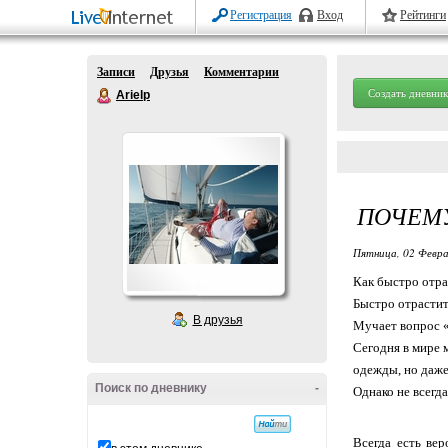
Регистрация
Вход
Рейтинги
Записи
Друзья
Комментарии
Создать дневник
Arielp
ПОЧЕМУ
Пятница, 02 Февра
Как быстро отра
Быстро отрастит
В друзья
Мучает вопрос «
Сегодня в мире 
одежды, но даже 
Поиск по дневнику
-
Однако не всегда
Всегда есть вер