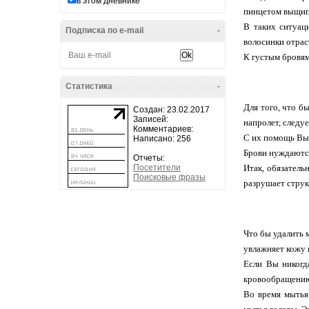
в этом дневнике
пинцетом выщипн
В таких ситуац
Подписка по e-mail
-
волосинки отрас
К густым бровям
Статистика
-
Для того, что б
Создан: 23.02.2017
Записей:
напролет, следу
Комментариев:
С их помощь Вы 
Написано: 256
Брови нуждаются
Отчеты:
Посетители
Итак, обязатель
Поисковые фразы
разрушает струк
Что бы удалить 
увлажняет кожу 
Если Вы никогд
кровообращению,
Во время мытья