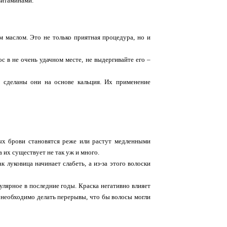
витаминами.
 маслом. Это не только приятная процедура, но и
с в не очень удачном месте, не выдергивайте его –
 сделаны они на основе кальция. Их применение
ых брови становятся реже или растут медленными
 их существует не так уж и много.
 луковица начинает слабеть, а из-за этого волоски
лярное в последние годы. Краска негативно влияет
и необходимо делать перерывы, что бы волосы могли