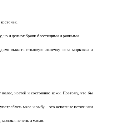
 косточек.
у, но и делают брови блестящими и ровными.
одимо выжать столовую ложечку сока морковки и
у волос, ногтей и состоянию кожи. Поэтому, что бы
 употреблять мясо и рыбу – это основные источники
 молоко, печень и масло.