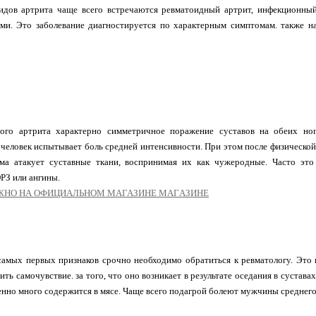
идов артрита чаще всего встречаются ревматоидный артрит, инфекционный,
ми. Это заболевание диагностируется по характерным симптомам. также на
ого артрита характерно симметричное поражение суставов на обеих ног
 человек испытывает боль средней интенсивности. При этом после физической
ма атакует суставные ткани, воспринимая их как чужеродные. Часто это 
РЗ или ангины.
ЖНО НА ОФИЦИАЛЬНOM МАГАЗИНЕ МAГAЗИНЕ
самых первых признаков срочно необходимо обратиться к ревматологу. Это
ить самочувствие. за того, что оно возникает в результате оседания в сустава
нно много содержится в мясе. Чаще всего подагрой болеют мужчины среднего