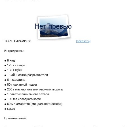
ТОРТ ТИРАМИСУ
[показать]
Ингредиенты:
● 8 яиц
● 125 г сахара
● 150 г муки
● 1 чайн. ложка разрыхлителя
● 6 г желатина
● 80 г сахарной пудры
● 250 г маскарпоне или жирного творога
● 1 пакетик ванильного сахара
● 100 мл холодного кофе
● 60 мл амаретто (миндального ликера)
● какао
Приготовление: