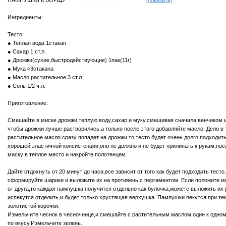
ПАМПУШКИ К БОРЩУ
[показать]
Ингредиенты:
Тесто:
● Теплая вода 1стакан
● Сахар 1 ст.л.
● Дрожжи(сухие,быстродействующие) 1пак(11г)
● Мука ≈3стакана
● Масло растительное 3 ст.л.
● Соль 1/2 ч.л.
Приготовление:
Смешайте в миске дрожжи,теплую воду,сахар и муку,смешивая сначала венчиком и
чтобы дрожжи лучше растворились,а только после этого добавляйте масло. Дело в 
растительное масло сразу попадет на дрожжи то тесто будет очень долго подходит
хорошей эластичной консистенции,оно не должно и не будет прилипать к рукам,пос
миску в теплое место и накройте полотенцем.
Дайте отдохнуть от 20 минут до часа,все зависит от того как будет подходить тесто
сформируйте шарики и выложите их на противень с пергаментом. Если положите их
от друга,то каждая пампушка получится отдельно как булочка,можете выложить их 
испекутся отделить,и будет только хрустящая верхушка. Пампушки пекутся при тем
золотистой корочки.
Измельчите чеснок в чесночнице,и смешайте с растительным маслом,один к одном
по вкусу.Измельчите зелень.