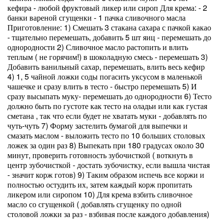
кефира - любой фруктовый ликер или сироп Для крема: - 2
банки вареной сгущенки - 1 пачка сливочного масла
Приготовление: 1) Смешать 3 стакана сахара с пачкой какао
- тщательно перемешать, добавить 5 шт яиц - перемешать до
однородности 2) Сливочное масло растопить и влить
теплым ( не горячим!) в шоколадную смесь - перемешать 3)
Добавить ванильный сахар, перемешать, влить весь кефир
4) 1, 5 чайной ложки соды погасить уксусом в маленькой
чашечке и сразу влить в тесто - быстро перемешать 5) И
сразу высыпать муку- перемешать до однородности 6) Тесто
должно быть по густоте как тесто на оладьи или как густая
сметана , так что если будет не хватать муки - добавлять по
чуть-чуть 7) Форму застелить бумагой для выпечки и
смазать маслом - выложить тесто по 10 больших столовых
ложек за один раз 8) Выпекать при 180 градусах около 30
минут, проверить готовность зубочисткой ( воткнуть в
центр зубочисткой - достать зубочистку, если вышла чистая
- значит корж готов) 9) Таким образом испечь все коржи и
полностью остудить их, затем каждый корж пропитать
ликером или сиропом 10) Для крема взбить сливочное
масло со сгущенкой ( добавлять сгущенку по одной
столовой ложки за раз - взбивая после каждого добавления)