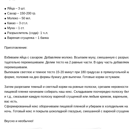
● Яйца – 3 шт.
● Сахар – 150-200 гр.
● Молоко – 50 мл.
● Какао – 3 ст.л.
● Мука – 1 ст.
● Разрыхлитель (сода)- 1 ч.л.
● Вареная сгущенка – 1 банка
Приготовление:
Взбиваем яйца с сахаром. Добавляем молоко. Всыпаем муку, смешанную с разрых
тщательно перемешиваем. Делим тесто на 2 равные части. В одну часть добавляем
перемешиваем.
Выпекаем светлое и темное тесто 15-20 минут при 180 градусах в прямоугольной и
форме, положив на дно формы бумагу для выпечки. Готовые коржи остужаем.
Затем разрезаем темный и светлый коржи на ровные полоски, срезаем неровности 
пищевой пленке начинаем собирать наш кекс. Складываем поочередно полоску бе
и т.д., смазывая каждую полоску вареной сгущенкой или любым кремом, вареньем, 
вас есть.
Сформированный кекс оборачиваем пищевой пленкой и убираем в холодильник на 1
ночь. Готовый кекс я покрыла шоколадной глазурью, смешанной с вареной сгущенк
Вкусно и необычно!