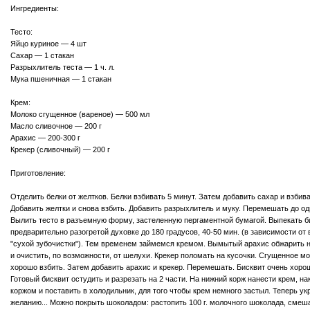
Ингредиенты:
Тесто:
Яйцо куриное — 4 шт
Сахар — 1 стакан
Разрыхлитель теста — 1 ч. л.
Мука пшеничная — 1 стакан
Крем:
Молоко сгущенное (вареное) — 500 мл
Масло сливочное — 200 г
Арахис — 200-300 г
Крекер (сливочный) — 200 г
Приготовление:
Отделить белки от желтков. Белки взбивать 5 минут. Затем добавить сахар и взбив
Добавить желтки и снова взбить. Добавить разрыхлитель и муку. Перемешать до о
Вылить тесто в разъемную форму, застеленную пергаментной бумагой. Выпекать б
предварительно разогретой духовке до 180 градусов, 40-50 мин. (в зависимости от 
"сухой зубочистки"). Тем временем займемся кремом. Вымытый арахис обжарить н
и очистить, по возможности, от шелухи. Крекер поломать на кусочки. Сгущенное м
хорошо взбить. Затем добавить арахис и крекер. Перемешать. Бисквит очень хоро
Готовый бисквит остудить и разрезать на 2 части. На нижний корж нанести крем, н
коржом и поставить в холодильник, для того чтобы крем немного застыл. Теперь у
желанию... Можно покрыть шоколадом: растопить 100 г. молочного шоколада, смешат