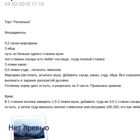
04-03-2015 11:16
Торт "Ноченька"
Ингридиенты:
0,5 пачки маргарина
3 яйца
чуть по больше одного стакана муки
пол стакана сахара (кто любит послаще, тогда полный стакан)
3 ложки какао
0,5 ложки соды , погасить лимоном
Маргарин растопить, всыпать муку. Добавить сахар, какао, соду, яйца. Все хорош
выпекать в заранее разогретой духовке.
Готовому коржу дать остыть, и разрезать на 3 части. Промазать кремом.
Крем:
В 1 стакане молока заварить 1,5-2 ложки муки, добавить туда же 0,5-1 стакан саха
остыть, а затем туда вмешать мягкое сливочное масло(грамм 100-200, кто как люб