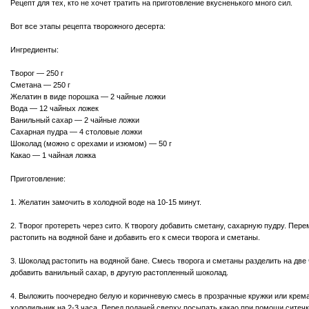
Рецепт для тех, кто не хочет тратить на приготовление вкусненького много сил.
Вот все этапы рецепта творожного десерта:
Ингредиенты:
Творог — 250 г
Сметана — 250 г
Желатин в виде порошка — 2 чайные ложки
Вода — 12 чайных ложек
Ванильный сахар — 2 чайные ложки
Сахарная пудра — 4 столовые ложки
Шоколад (можно с орехами и изюмом) — 50 г
Какао — 1 чайная ложка
Приготовление:
1. Желатин замочить в холодной воде на 10-15 минут.
2. Творог протереть через сито. К творогу добавить сметану, сахарную пудру. Пер
растопить на водяной бане и добавить его к смеси творога и сметаны.
3. Шоколад растопить на водяной бане. Смесь творога и сметаны разделить на две 
добавить ванильный сахар, в другую растопленный шоколад.
4. Выложить поочередно белую и коричневую смесь в прозрачные кружки или крема
холодильник на 2-3 часа. Перед подачей сверху посыпать какао при помощи ситечк