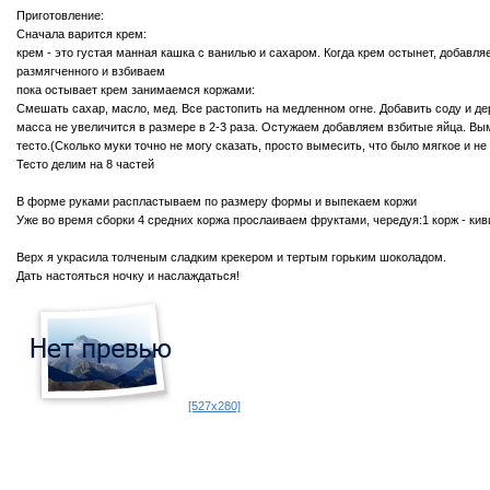
Приготовление:
Сначала варится крем:
крем - это густая манная кашка с ванилью и сахаром. Когда крем остынет, добавля
размягченного и взбиваем
пока остывает крем занимаемся коржами:
Смешать сахар, масло, мед. Все растопить на медленном огне. Добавить соду и дер
масса не увеличится в размере в 2-3 раза. Остужаем добавляем взбитые яйца. В
тесто.(Сколько муки точно не могу сказать, просто вымесить, что было мягкое и не 
Тесто делим на 8 частей
В форме руками распластываем по размеру формы и выпекаем коржи
Уже во время сборки 4 средних коржа прослаиваем фруктами, чередуя:1 корж - киви,
Верх я украсила толченым сладким крекером и тертым горьким шоколадом.
Дать настояться ночку и наслаждаться!
[527x280]