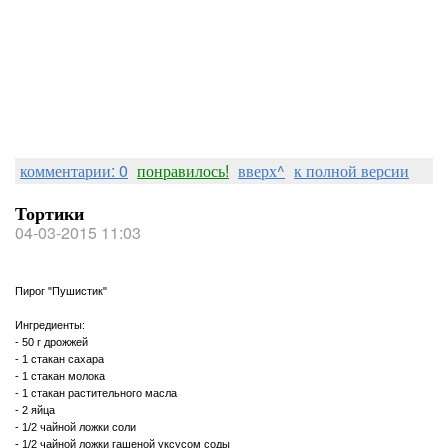
комментарии: 0
понравилось!
вверх^
к полной версии
Тортики
04-03-2015 11:03
Пирог "Пушистик"
Ингредиенты:
- 50 г дрожжей
- 1 стакан сахара
- 1 стакан молока
- 1 стакан растительного масла
- 2 яйца
- 1/2 чайной ложки соли
- 1/2 чайной ложки гашеной уксусом соды