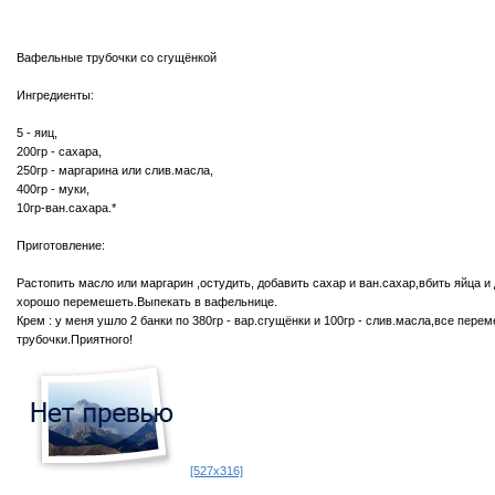
Вафельные трубочки со сгущёнкой
Ингредиенты:
5 - яиц,
200гр - сахара,
250гр - маргарина или слив.масла,
400гр - муки,
10гр-ван.сахара.*
Приготовление:
Растопить масло или маргарин ,остудить, добавить сахар и ван.сахар,вбить яйца и
хорошо перемешеть.Выпекать в вафельнице.
Крем : у меня ушло 2 банки по 380гр - вар.сгущёнки и 100гр - слив.масла,все пере
трубочки.Приятного!
[527x316]