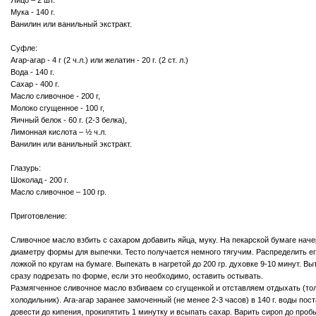
Яйцо – 2 шт.
Мука - 140 г.
Ванилин или ванильный экстракт.
Суфле:
Агар-агар - 4 г (2 ч.л.) или желатин - 20 г. (2 ст. л.)
Вода - 140 г.
Сахар - 400 г.
Масло сливочное - 200 г,
Молоко сгущенное - 100 г,
Яичный белок - 60 г. (2-3 белка),
Лимонная кислота – ½ ч.л.
Ванилин или ванильный экстракт.
Глазурь:
Шоколад - 200 г.
Масло сливочное – 100 гр.
Приготовление:
Сливочное масло взбить с сахаром добавить яйца, муку. На пекарской бумаге начер
диаметру формы для выпечки. Тесто получается немного тягучим. Распределить ег
ложкой по кругам на бумаге. Выпекать в нагретой до 200 гр. духовке 9-10 минут. Вы
сразу подрезать по форме, если это необходимо, оставить остывать.
Размягченное сливочное масло взбиваем со сгущенкой и отставляем отдыхать (тол
холодильник). Ага-агар заранее замоченный (не менее 2-3 часов) в 140 г. воды пост
довести до кипения, прокипятить 1 минутку и всыпать сахар. Варить сироп до пробы