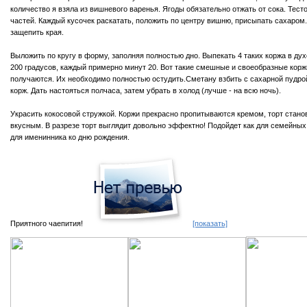
количество я взяла из вишневого варенья. Ягоды обязательно отжать от сока. Тесто
частей. Каждый кусочек раскатать, положить по центру вишню, присыпать сахаром
защепить края.
Выложить по кругу в форму, заполняя полностью дно. Выпекать 4 таких коржа в дух
200 градусов, каждый примерно минут 20. Вот такие смешные и своеобразные коржи
получаются. Их необходимо полностью остудить.Сметану взбить с сахарной пудро
корж. Дать настояться полчаса, затем убрать в холод (лучше - на всю ночь).
Украсить кокосовой стружкой. Коржи прекрасно пропитываются кремом, торт стано
вкусным. В разрезе торт выглядит довольно эффектно! Подойдет как для семейных 
для именинника ко дню рождения.
Приятного чаепития!
[показать]