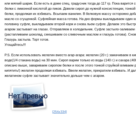
или мягкий шарик. Если есть в доме спец. градусник тогда до 117 гр. Пока варится 
белки с лимонной кислотой до пиков. Довели сироп до нужной консистенции, тонкой
белки, продолжая их взбивать. Всыпаем ванилин. В белковую массу осторожно доб
масло со сгущенкой. Суфлейная масса готова. На дно формы выкладываем один к
половину суфле, выкладываем второй корж и снова льем суфле. Делаем это быстро,
агаром застывает на глазах. Отправляем в холодильник. Суфле застыло-заливаем
(растапливаем шоколад, смешиваем со сливочным маслом и глазурь готова). Снов
Глазурь застыла. Торт готов.
Угощайтесь!!!
P.S. Если использовать желатин вместо агар-агара: желатин (20 г.) замачиваем в к
воде(1/4 стакана воды) на 30 мин. Сироп варим только из воды (140 г.) и сахара (400 
описано выше, завариваем сиропом белки и после этого тонкой струйкой вливаем 
кипятить!) желатин продолжая взбивать. Ввели желатин, прекратили взбивать. И да
желатином суфле застывает значительно дольше чем с агаром.
[254x334]