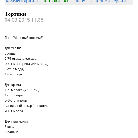
комментарии: 0
понравилось!
вверх^
к полной версии
Тортики
04-03-2015 11:35
Торт "Медовый поцелуй"
Для теста:
3 яйца,
0,75 стакана сахара,
200 г маргарина или масла,
3 ст. л меда,
1 ч.л. соды.
Для крема:
1 л. молока (2,5-3,2%)
1 ст сахара
5-6 ст.л.манки
ванильный сахар 1 пакетик
200 г масла
Для прослойки:
3 киви
2 банана