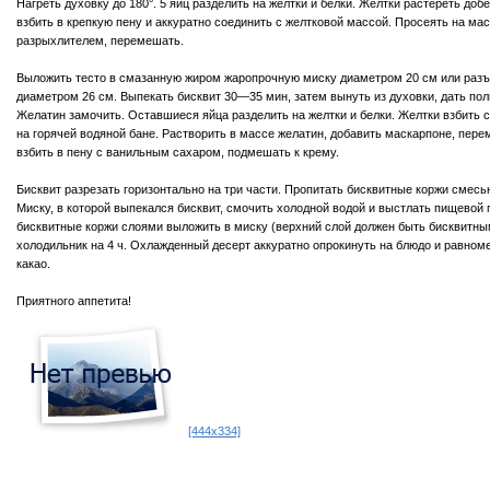
Нагреть духовку до 180°. 5 яиц разделить на желтки и белки. Желтки растереть доб
взбить в крепкую пену и аккуратно соединить с желтковой массой. Просеять на мас
разрыхлителем, перемешать.
Выложить тесто в смазанную жиром жаропрочную миску диаметром 20 см или ра
диаметром 26 см. Выпекать бисквит 30—35 мин, затем вынуть из духовки, дать по
Желатин замочить. Оставшиеся яйца разделить на желтки и белки. Желтки взбить 
на горячей водяной бане. Растворить в массе желатин, добавить маскарпоне, пере
взбить в пену с ванильным сахаром, подмешать к крему.
Бисквит разрезать горизонтально на три части. Пропитать бисквитные коржи смесь
Миску, в которой выпекался бисквит, смочить холодной водой и выстлать пищевой 
бисквитные коржи слоями выложить в миску (верхний слой должен быть бисквитным
холодильник на 4 ч. Охлажденный десерт аккуратно опрокинуть на блюдо и равном
какао.
Приятного аппетита!
[444x334]