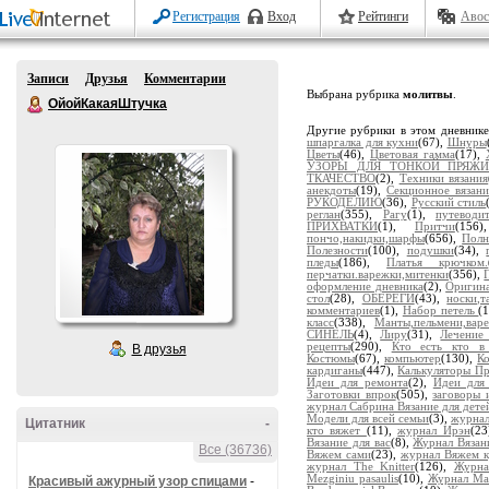
Регистрация
Вход
Рейтинги
Авос
Записи
Друзья
Комментарии
Выбрана рубрика
молитвы
.
ОйойКакаяШтучка
Другие рубрики в этом дневник
шпаргалка для кухни
(67),
Шнуры
Цветы
(46),
Цветовая гамма
(17),
УЗОРЫ ДЛЯ ТОНКОЙ ПРЯЖ
ТКАЧЕСТВО
(2),
Техники вязания
анекдоты
(19),
Секционное вязани
РУКОДЕЛИЮ
(36),
Русский стиль
реглан
(355),
Рагу
(1),
путевод
ПРИХВАТКИ
(1),
Притчи
(156
пончо,накидки,шарфы
(656),
Полн
Полезности
(100),
подушки
(34),
пледы
(186),
Платья крючком.
перчатки.варежки,митенки
(356),
оформление дневника
(2),
Оригина
стол
(28),
ОБЕРЕГИ
(43),
носки,т
комментариев
(1),
Набор петель
(
класс
(338),
Манты,пельмени,варе
СИНЕЛЬ
(4),
Лиру
(31),
Лечение
рецепты
(290),
Кто есть кто в
В друзья
Костюмы
(67),
компьютер
(130),
К
кардиганы
(447),
Калькуляторы Пр
Идеи для ремонта
(2),
Идеи для
Заготовки впрок
(505),
заговоры 
журнал Сабрина Вязание для дете
Модели для всей семьи
(3),
журнал
Цитатник
-
кто вяжет
(11),
журнал Ирэн
(23
Вязание для вас
(8),
Журнал Вязан
Все (36736)
Вяжем сами
(23),
журнал Вяжем 
журнал The Knitter
(126),
Журна
Mezginiu pasaulis
(10),
Журнал Mar
Красивый ажурный узор спицами
-