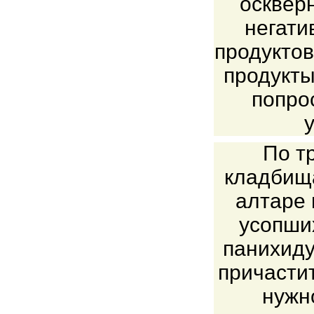
оскверн
негати
продуктов
продукты
попро
По т
кладбища
алтаре 
усопших
панихиду
причасти
нужн