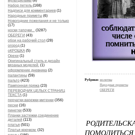
мультфильмы
(8)
Набор петель
(168)
Надписи для комментариев
(1)
Народные приметы
(6)
Новогодние пожелания и не только
(17)
соблюдат
носки,тапочки...
(3287)
числе 
ОБЕРЕГИ
(43)
обои на рабочий стол
(28)
помнить
огород
(1)
оКРОШКА
(5)
Орехи
(1)
Оригинальный стиль и дизайн
вязаных моделей.
(1)
оформление дневника
(2)
палантины
(59)
Рубрики:
молитвы
пальто
(423)
Народные приметы
Пампонная пряжа
(23)
ОБЕРЕГИ
ПЕРЕВОДЧИК ЦЕЛЫХ СТРАНИЦ
ТЕКСТА
(1)
перчатки.варежки,митенки
(356)
песни
(16)
пинетки
(533)
Планки,застежки,соединение
деталей
(113)
РОДИТЕЛЬ
платья
(501)
ПОМОЛИТЬСЯ 
Платья крючком.
(32)