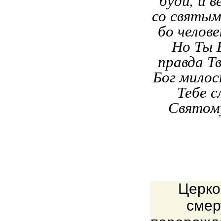
со святым
бо челов
Но Ты Е
правда Тв
Бог милос
Тебе с
Святому
Церко
смер