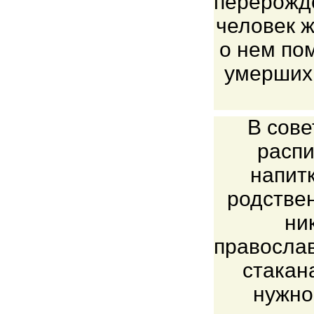
перерожде
человек ж
о нем по
умерших 
В сове
распи
напитк
родствен
ни
правосла
стакан
нужно