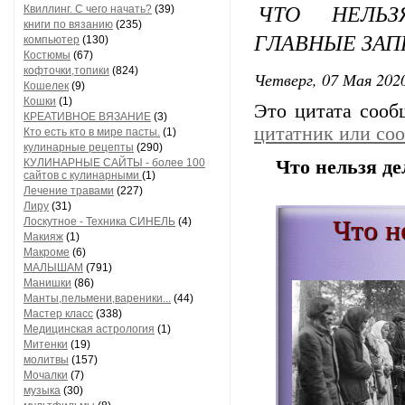
ЧТО НЕЛЬЗ
Квиллинг. С чего начать?
(39)
книги по вязанию
(235)
ГЛАВНЫЕ ЗАП
компьютер
(130)
Костюмы
(67)
кофточки,топики
(824)
Четверг, 07 Мая 2020
Кошелек
(9)
Кошки
(1)
Это цитата соо
КРЕАТИВНОЕ ВЯЗАНИЕ
(3)
цитатник или со
Кто есть кто в мире пасты.
(1)
кулинарные рецепты
(290)
КУЛИНАРНЫЕ САЙТЫ - более 100
Что нельзя де
сайтов с кулинарными
(1)
Лечение травами
(227)
Лиру
(31)
Что н
Лоскутное - Техника СИНЕЛЬ
(4)
Макияж
(1)
Макроме
(6)
МАЛЫШАМ
(791)
Манишки
(86)
Манты,пельмени,вареники...
(44)
Мастер класс
(338)
Медицинская астрология
(1)
Митенки
(19)
молитвы
(157)
Мочалки
(7)
музыка
(30)