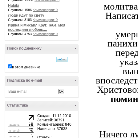
Слушали: 13931
Комментарии: 0
молитва
Habibi
Слушали: 1586
Комментарии: 0
Написа
Люди идут по свету
Слушали: 3183
Комментарии: 0
Ирина и Михаил Круг. Тебе, моя
последняя любовь....
умер
Слушали: 4753
Комментарии: 0
панихи
Поиск по дневнику
-
перед
указ
в этом дневнике
вын
впоследст
Подписка по e-mail
-
Христово
помин
Статистика
-
Создан: 11.12.2010
Записей: 36791
Комментариев: 840
Написано: 37638
Ничего л
Отчеты: