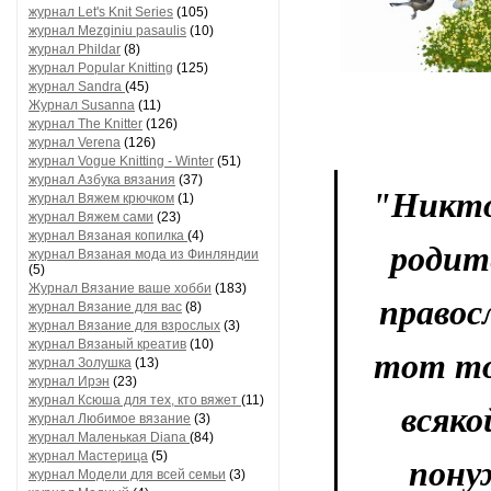
журнал Let's Knit Series
(105)
журнал Mezginiu pasaulis
(10)
журнал Phildar
(8)
журнал Popular Knitting
(125)
журнал Sandra
(45)
Журнал Susanna
(11)
журнал The Knitter
(126)
журнал Verena
(126)
журнал Vogue Knitting - Winter
(51)
журнал Азбука вязания
(37)
"Никто
журнал Вяжем крючком
(1)
журнал Вяжем сами
(23)
журнал Вязаная копилка
(4)
родит
журнал Вязаная мода из Финляндии
(5)
Журнал Вязание ваше хобби
(183)
правос
журнал Вязание для вас
(8)
журнал Вязание для взрослых
(3)
журнал Вязаный креатив
(10)
тот тол
журнал Золушка
(13)
журнал Ирэн
(23)
журнал Ксюша для тех, кто вяжет
(11)
всяко
журнал Любимое вязание
(3)
журнал Маленькая Diana
(84)
журнал Мастерица
(5)
пону
журнал Модели для всей семьи
(3)