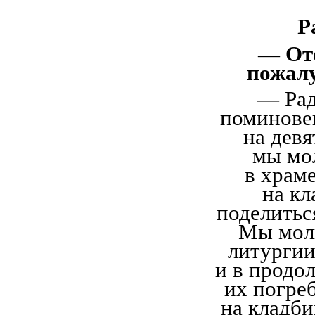
Р
— Оте
пожалу
— Рад
поминове
на девя
мы мо
в храме
на кл
поделитьс
Мы моли
литургии
и в продо
их погреб
на кладби