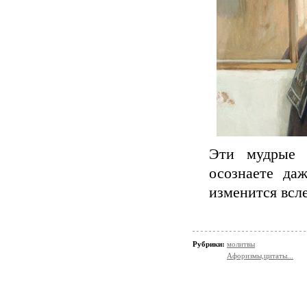
Эти мудрые 
осознаете да
изменится всле
Рубрики:
молитвы
Афоризмы,цитаты...