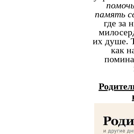
помоч
память с
где за 
милосер
их душе. 
как н
помина
Родител