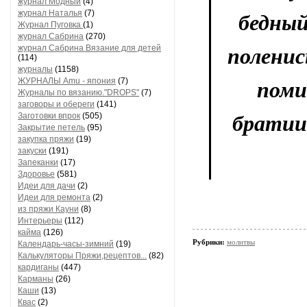
журнал Модный
(4)
журнал Наталья
(7)
бедный
Журнал Пуговка
(1)
журнал Сабрина
(270)
журнал Сабрина Вязание для детей
поленис
(114)
журналы
(1158)
ЖУРНАЛЫ Amu - япония
(7)
поми
Журналы по вязанию."DROPS"
(7)
заговоры и обереги
(141)
Заготовки впрок
(505)
братии
Закрытие петель
(95)
закупка пряжи
(19)
закуски
(191)
Запеканки
(17)
Здоровье
(581)
Идеи для дачи
(2)
Идеи для ремонта
(2)
из пряжи Кауни
(8)
Интерьеры
(112)
кайма
(126)
Рубрики:
молитвы
Календарь-часы-зимний
(19)
Калькуляторы Пряжи,рецептов...
(82)
кардиганы
(447)
Карманы
(26)
Каши
(13)
Квас
(2)