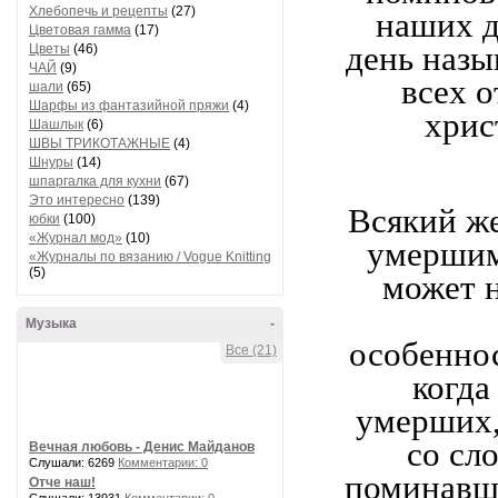
Хлебопечь и рецепты
(27)
наших д
Цветовая гамма
(17)
день назы
Цветы
(46)
ЧАЙ
(9)
всех 
шали
(65)
Шарфы из фантазийной пряжи
(4)
хрис
Шашлык
(6)
ШВЫ ТРИКОТАЖНЫЕ
(4)
Шнуры
(14)
шпаргалка для кухни
(67)
Это интересно
(139)
Всякий ж
юбки
(100)
«Журнал мод»
(10)
умершим
«Журналы по вязанию / Vogue Knitting
(5)
может 
Музыка
-
особенно
Все (21)
когда
умерших,
со сл
Вечная любовь - Денис Майданов
Слушали: 6269
Комментарии: 0
поминавш
Отче наш!