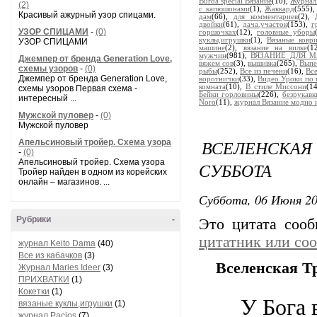
Burda special Вязание
(10),
Журнал 
(2)
с капюшонами
(1),
Жаккард
(555)
Красивый ажурный узор спицами.
дам
(66),
для комментариев
(2),
двойки
(61),
дача.участок
(153),
г
УЗОР СПИЦАМИ
-
(0)
горшочках
(12),
головные уборы
куклы,игрушки
(1),
Вязаные ковр
УЗОР СПИЦАМИ
машине
(2),
вязание на вилке
(1
мужчин
(981),
ВЯЗАНИЕ ДЛЯ 
Джемпер от бренда Generation Love,
вяжем сов
(3),
вышивка
(265),
Выпе
схемы узоров
-
(0)
рыбы
(252),
Все из печени
(16),
Все
Джемпер от бренда Generation Love,
воротнички
(33),
Видео Уроки по 
комната
(10),
В стиле Миссони
(1
схемы узоров Первая схема -
Бейки горловины
(226),
безрукавк
интересный ...
Noro
(11),
журнал Вязание модно 
Мужской пуловер
-
(0)
Мужской пуловер
ВСЕЛЕНСКА
Апельсиновый тройер. Схема узора
-
(0)
Апельсиновый тройер. Схема узора
СУББОТА
Тройер найден в одном из корейских
онлайн – магазинов. ...
Суббота, 06 Июня 20
Рубрики
-
Это цитата соо
цитатник или со
журнал Keito Dama
(40)
Все из кабачков
(3)
Вселенская Т
Журнал Maries Ideer
(3)
ПРИХВАТКИ
(1)
Кокетки
(1)
У Бога 
вязаные куклы,игрушки
(1)
журнал Pacios
(7)