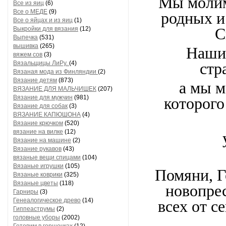
Мы молим
Все из яиц
(6)
Все о МЕДЕ
(9)
родных и
Все о яйцах и из яиц
(1)
Выкройки для вязания
(12)
С
Выпечка
(531)
вышивка
(265)
Наши 
вяжем сов
(3)
Вязальщицы ЛиРу.
(4)
стр
Вязаная мода из Финляндии
(2)
Вязание детям
(873)
а мы м
ВЯЗАНИЕ ДЛЯ МАЛЬЧИШЕК
(207)
Вязание для мужчин
(981)
которого
Вязание для собак
(3)
ВЯЗАНИЕ КАПЮШОНА
(4)
Вязание крючком
(520)
вязание на вилке
(12)
Вязание на машине
(2)
Вязание рукавов
(43)
вязаные вещи спицами
(104)
Вязаные игрушки
(105)
Помяни, Г
Вязаные коврики
(325)
Вязаные цветы
(118)
новопре
Гарниры
(3)
Генеалогическое древо
(14)
всех от с
Гиппеаструмы
(2)
головные уборы
(2002)