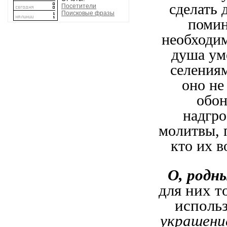
сделать 
Посетители
Поисковые фразы
помин
необходим
душа ум
селениям
оно не
обон
надгро
молитвы, 
кто их в
О, родн
для них т
исполь
украшение