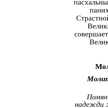
пасхальны
паних
Страстно
Велик
совершает
Велик
Мол
Молит
Помяни
надежди 