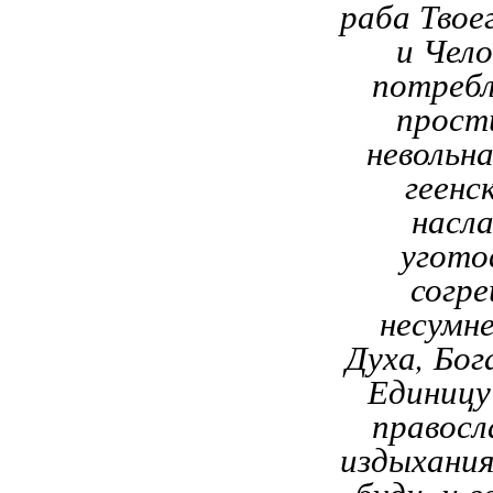
раба Твоег
и Чело
потребл
прости
невольна
геенс
насла
угото
согре
несумн
Духа, Бог
Единицу
правосл
издыхания
буди, и в