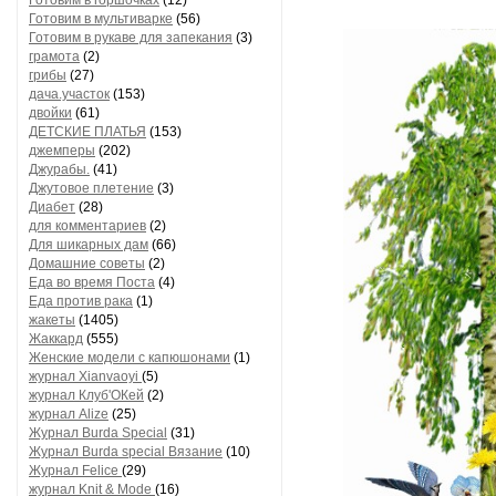
Готовим в горшочках
(12)
Готовим в мультиварке
(56)
Готовим в рукаве для запекания
(3)
грамота
(2)
грибы
(27)
дача.участок
(153)
двойки
(61)
ДЕТСКИЕ ПЛАТЬЯ
(153)
джемперы
(202)
Джурабы.
(41)
Джутовое плетение
(3)
Диабет
(28)
для комментариев
(2)
Для шикарных дам
(66)
Домашние советы
(2)
Еда во время Поста
(4)
Еда против рака
(1)
жакеты
(1405)
Жаккард
(555)
Женские модели с капюшонами
(1)
журнал Xianvaoyi
(5)
журнал Клуб'ОКей
(2)
журнал Alize
(25)
Журнал Burda Special
(31)
Журнал Burda special Вязание
(10)
Журнал Felice
(29)
журнал Knit & Mode
(16)