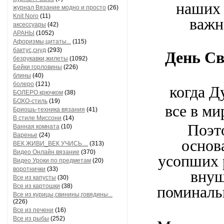
наших 
журнал Вязание модно и просто
(26)
Knit Noro
(11)
важн
аксессуары
(42)
АРАНЫ
(1052)
Афоризмы,цитаты...
(115)
бактус,снуд
(293)
День С
безрукавки,жилеты
(1092)
Бейки горловины
(226)
блины
(40)
болеро
(121)
когда Д
БОЛЕРО крючком
(38)
БОХО-стиль
(19)
все в ми
Бриошь-техника вязания
(41)
В стиле Миссони
(14)
Поэт
Ванная комната
(10)
Варенье
(24)
основ
ВЕК ЖИВИ_ВЕК УЧИСЬ....
(313)
Видео Онлайн вязание
(370)
усопших р
Видео Уроки по предметам
(20)
воротнички
(33)
внуш
Все из капусты
(30)
Все из картошки
(38)
поминаль
Все из курицы,свинины,говядины...
(226)
Все из печени
(16)
Все из рыбы
(252)