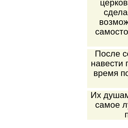
церков
сдела
возмож
самосто
После с
навести 
время п
Их душам
самое л