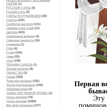
РЕЦЕПТЫ БЛЮД С КОПЧЕНЫМ
СЫРОМ
(1)
РУССКИЙ СТИЛЬ
(5)
Русский стиль
(5)
САЙТЫ ПО РУКОДЕЛИЮ
(36)
Салаты
(325)
Салфетки,скатерти
(131)
Свадьба и все о ней
(22)
свитера
(403)
Секционное вязание
(3)
Смешные анекдоты
(19)
Снежинки
(1)
СНЫ
(4)
Стихи
(164)
сумки
(55)
супы
(109)
ТЕХНИКА СИНЕЛЬ
(1)
Техники вязания
(8)
ТКАЧЕСТВО
(2)
туники
(356)
Тунисское вязание
(105)
Первая в
Уголок рукодельницы
(148)
быва
Узбекская кухня
(2)
УЗОРЫ ДЛЯ ТОНКОЙ ПРЯЖИ.
(2)
Эту
Узоры крючком
(79)
узоры спицами
(3380)
поминов
Фен Шуй.гороскопы
(137)