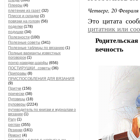
пледы
(186)
Плееры
(4)
Четверг, 20 Февраля 
плетение из газет
(32)
Плиссе и складки
(2)
Это цитата соо
повязки на голову
(56)
поделки
(178)
цитатник или со
подушки
(34)
Полезности
(100)
Родительская
Полезные советы
(341)
Полезные таблицы по вязанию
(1)
вечность
Полные варианты известных
поговорок
(1)
пончо,накидки,шарфы
(656)
ПОСТИРУШКИ...советы
(36)
Приправы
(8)
ПРИСПОСОБЛЕНИЯ ДЛЯ ВЯЗАНИЯ
(9)
Притчи
(156)
прически
(38)
Пуговицы
(18)
пуловеры
(2224)
путеводитель по книгам и журналам о
вязании
(1)
Рагу
(1)
реглан
(355)
Резинки
(161)
Ремонт
(4)