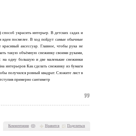
способ украсить интерьер. В детских садах и
ем идеи посмелее. В ход пойдут самые обычные
 красивый аксессуар. Главное, чтобы рука не
лать такую объёмную снежинку своими руками,
м: на одну большую и две маленькие снежинки
на интерьеров Как сделать снежинку из бумаги
чтобы получился ровный квадрат. Сложите лист в
 отступив примерно сантиметр
Комментарии
(
0
)
Нравится
Поделиться