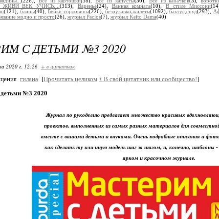
вядины...
(226),
Все из картошки
(38),
Все из капусты
(30),
Все из кабачков
(3),
воротн
 ЖИВИ_ВЕК УЧИСЬ....
(313),
Варенье
(24),
Ванная комната
(10),
В стиле Миссони
(1
ро
(121),
блины
(40),
Бейки горловины
(226),
безрукавки,жилеты
(1092),
бактус,снуд
(293),
Аф
язание модно и просто
(26),
журнал Pacios
(7),
журнал Keito Dama
(40)
ИМ С ДЕТЬМИ №3 2020
та 2020 г. 12:26
+ в цитатник
бщения
гилана
[
Прочитать целиком
+
В свой цитатник или сообщество!
]
 детьми №3 2020
Журнал по рукоделию предлагает множество красивых вдохновляющ
проектов, выполненных из самых разных материалов для совместн
вместе с вашими детьми и внуками. Очень подробные описания и фот
как сделать ту или иную модель шаг за шагом, и, конечно, шаблоны -
ярком и красочном журнале.