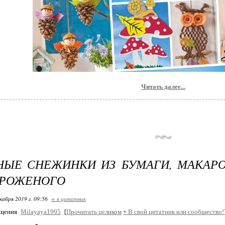
Читать далее...
НЫЕ СНЕЖИНКИ ИЗ БУМАГИ, МАКАР
ОРОЖЕНОГО
кабря 2019 г. 09:56
+ в цитатник
бщения
Milayaya1995
[
Прочитать целиком
+
В свой цитатник или сообщество!