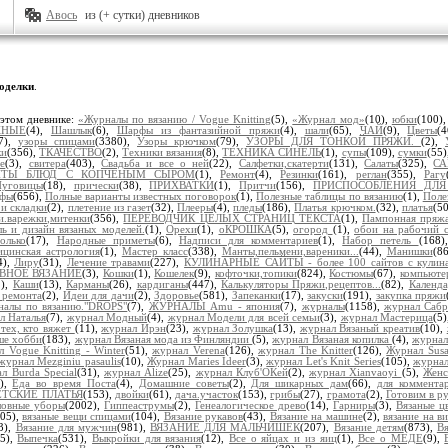
Авось
из (+ сутки) дневников
оделки
.
этом дневнике:
«Журналы по вязанию / Vogue Knitting
(5),
«Журнал мод»
(10),
юбки
(100)
ЖНЫЕ
(4),
Шашлык
(6),
Шарфы из фантазийной пряжи
(4),
шали
(65),
ЧАЙ
(9),
Цветы
(
7),
узоры спицами
(3380),
Узоры крючком
(79),
УЗОРЫ ДЛЯ ТОНКОЙ ПРЯЖИ.
(2),
ки
(356),
ТКАЧЕСТВО
(2),
Техники вязания
(8),
ТЕХНИКА СИНЕЛЬ
(1),
супы
(109),
сумки
(55)
е
(3),
свитера
(403),
Свадьба и все о ней
(22),
Салфетки,скатерти
(131),
Салаты
(325),
С
ПТЫ БЛЮД С КОПЧЕНЫМ СЫРОМ
(1),
Ремонт
(4),
Резинки
(161),
реглан
(355),
Рагу
уговицы
(18),
прически
(38),
ПРИХВАТКИ
(1),
Притчи
(156),
ПРИСПОСОБЛЕНИЯ ДЛЯ
рфы
(656),
Полные варианты известных поговорок
(1),
Полезные таблицы по вязанию
(1),
Поле
 и складки
(2),
плетение из газет
(32),
Плееры
(4),
пледы
(186),
Платья крючком.
(32),
платья
(5
и.варежки,митенки
(356),
ПЕРЕВОДЧИК ЦЕЛЫХ СТРАНИЦ ТЕКСТА
(1),
Пампонная пряж
ь и дизайн вязаных моделей.
(1),
Орехи
(1),
оКРОШКА
(5),
огород
(1),
обои на рабочий с
олько
(17),
Народные приметы
(6),
Надписи для комментариев
(1),
Набор петель
(168
цинская астрология
(1),
Мастер класс
(338),
Манты,пельмени,вареники...
(44),
Манишки
(8
4),
Лиру
(31),
Лечение травами
(227),
КУЛИНАРНЫЕ САЙТЫ - более 100 сайтов с кули
ВНОЕ ВЯЗАНИЕ
(3),
Кошки
(1),
Кошелек
(9),
кофточки,топики
(824),
Костюмы
(67),
компьюте
2),
Каши
(13),
Карманы
(26),
кардиганы
(447),
Калькуляторы Пряжи,рецептов...
(82),
Календа
 ремонта
(2),
Идеи для дачи
(2),
Здоровье
(581),
Запеканки
(17),
закуски
(191),
закупка пряжи
налы по вязанию."DROPS"
(7),
ЖУРНАЛЫ Amu - япония
(7),
журналы
(1158),
журнал Сабр
л Наталья
(7),
журнал Модный
(4),
журнал Модели для всей семьи
(3),
журнал Мастерица
(5
тех, кто вяжет
(11),
журнал Ирэн
(23),
журнал Золушка
(13),
журнал Вязаный креатив
(10),
ше хобби
(183),
журнал Вязаная мода из Финляндии
(5),
журнал Вязаная копилка
(4),
журнал
 Vogue Knitting - Winter
(51),
журнал Verena
(126),
журнал The Knitter
(126),
Журнал Sus
журнал Mezginiu pasaulis
(10),
Журнал Maries Ideer
(3),
журнал Let's Knit Series
(105),
журна
л Burda Special
(31),
журнал Alize
(25),
журнал Клуб'ОКей
(2),
журнал Xianvaoyi
(5),
Женс
1),
Еда во время Поста
(4),
Домашние советы
(2),
Для шикарных дам
(66),
для коммента
ЕТСКИЕ ПЛАТЬЯ
(153),
двойки
(61),
дача.участок
(153),
грибы
(27),
грамота
(2),
Готовим в ру
ловные уборы
(2002),
Гиппеаструмы
(2),
Генеалогическое древо
(14),
Гарниры
(3),
Вязаные ц
105),
вязаные вещи спицами
(104),
Вязание рукавов
(43),
Вязание на машине
(2),
вязание на ви
3),
Вязание для мужчин
(981),
ВЯЗАНИЕ ДЛЯ МАЛЬЧИШЕК
(207),
Вязание детям
(873),
В
65),
Выпечка
(531),
Выкройки для вязания
(12),
Все о яйцах и из яиц
(1),
Все о МЕДЕ
(9),