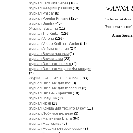
журнал Let's Knit Series
(105)
>ANNA S
журнал Mezginiu pasaulis
(10)
журнал Phildar
(8)
журнал Popular Knitting
(125)
Суббота, 24 Авгус
журнал Sandra
(45)
Это цитата соо
Журнал Susanna
(11)
журнал The Knitter
(126)
Anna Specia
журнал Verena
(126)
журнал Vogue Knitting - Winter
(51)
журнал Азбука вязания
(37)
журнал Вяжем крючком
(1)
журнал Вяжем сами
(23)
журнал Вязаная копилка
(4)
журнал Вязаная мода из Финляндии
(5)
Журнал Вязание ваше хобби
(183)
журнал Вязание для вас
(8)
журнал Вязание для взрослых
(3)
журнал Вязаный креатив
(10)
журнал Золушка
(13)
журнал Ирэн
(23)
журнал Ксюша для тех, кто вяжет
(11)
журнал Любимое вязание
(3)
журнал Маленькая Diana
(84)
журнал Мастерица
(5)
журнал Модели для всей семьи
(3)