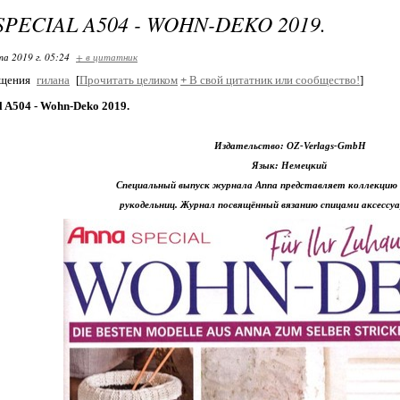
PECIAL A504 - WOHN-DEKO 2019.
та 2019 г. 05:24
+ в цитатник
бщения
гилана
[
Прочитать целиком
+
В свой цитатник или сообщество!
]
l A504 - Wohn-Deko 2019.
Издательство: OZ-Verlags-GmbH
Язык: Немецкий
Специальный выпуск журнала Anna представляет коллекцию
рукодельниц. Журнал посвящённый вязанию спицами аксессуа