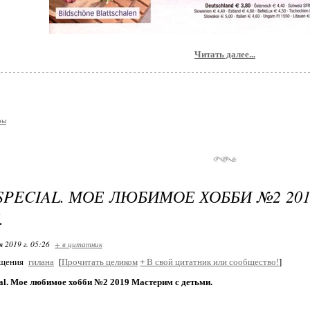
Читать далее...
ры
SPECIAL. МОЕ ЛЮБИМОЕ ХОББИ №2 20
.
я 2019 г. 05:26
+ в цитатник
бщения
гилана
[
Прочитать целиком
+
В свой цитатник или сообщество!
]
al. Мое любимое хобби №2 2019 Мастерим с детьми.