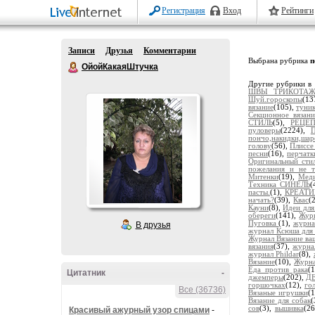
Регистрация
Вход
Рейтинги
Записи
Друзья
Комментарии
Выбрана рубрика
п
ОйойКакаяШтучка
Другие рубрики в 
ШВЫ ТРИКОТА
Шуй.гороскопы
(13
вязание
(105),
туни
Секционное вязани
СТИЛЬ
(5),
РЕЦЕ
пуловеры
(2224),
П
пончо,накидки,ша
голову
(56),
Плиссе
песни
(16),
перчатк
Оригинальный стил
пожелания и не т
Митенки
(19),
Меди
Техника СИНЕЛЬ
(
пасты.
(1),
КРЕАТИ
начать?
(39),
Квас
(
Кауни
(8),
Идеи для
обереги
(141),
Жур
Пуговка
(1),
журна
В друзья
журнал Ксюша для 
Журнал Вязание ва
вязания
(37),
журнал
журнал Phildar
(8),
Вязание
(10),
Журна
Еда против рака
(
Цитатник
-
джемперы
(202),
Д
горшочках
(12),
го
Все (36736)
Вязаные игрушки
(
Вязание для собак
(
сов
(3),
вышивка
(2
Красивый ажурный узор спицами
-