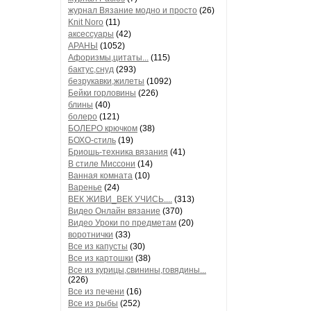
журнал Вязание модно и просто
(26)
Knit Noro
(11)
аксессуары
(42)
АРАНЫ
(1052)
Афоризмы,цитаты...
(115)
бактус,снуд
(293)
безрукавки,жилеты
(1092)
Бейки горловины
(226)
блины
(40)
болеро
(121)
БОЛЕРО крючком
(38)
БОХО-стиль
(19)
Бриошь-техника вязания
(41)
В стиле Миссони
(14)
Ванная комната
(10)
Варенье
(24)
ВЕК ЖИВИ_ВЕК УЧИСЬ....
(313)
Видео Онлайн вязание
(370)
Видео Уроки по предметам
(20)
воротнички
(33)
Все из капусты
(30)
Все из картошки
(38)
Все из курицы,свинины,говядины...
(226)
Все из печени
(16)
Все из рыбы
(252)