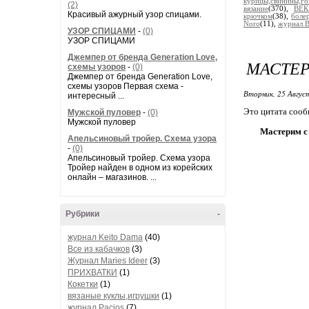
курицы,свинины,го
(2)
вязание
(370),
ВЕК
Красивый ажурный узор спицами.
крючком
(38),
боле
Noro
(11),
журнал В
УЗОР СПИЦАМИ
-
(0)
УЗОР СПИЦАМИ
Джемпер от бренда Generation Love,
МАСТЕР
схемы узоров
-
(0)
Джемпер от бренда Generation Love,
схемы узоров Первая схема -
Вторник, 25 Авгус
интересный ...
Это цитата соо
Мужской пуловер
-
(0)
Мужской пуловер
Мастерим с
Апельсиновый тройер. Схема узора
-
(0)
Апельсиновый тройер. Схема узора
Тройер найден в одном из корейских
онлайн – магазинов. ...
Рубрики
-
журнал Keito Dama
(40)
Все из кабачков
(3)
Журнал Maries Ideer
(3)
ПРИХВАТКИ
(1)
Кокетки
(1)
вязаные куклы,игрушки
(1)
журнал Pacios
(7)