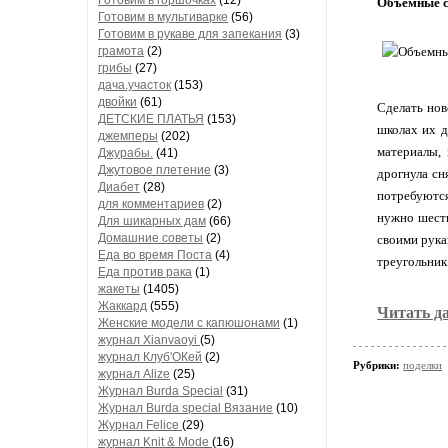
Готовим в горшочках
(12)
Объемные с
Готовим в мультиварке
(56)
Готовим в рукаве для запекания
(3)
грамота
(2)
грибы
(27)
дача.участок
(153)
двойки
(61)
Сделать нов
ДЕТСКИЕ ПЛАТЬЯ
(153)
школах их д
джемперы
(202)
материалы, 
Джурабы.
(41)
Джутовое плетение
(3)
дрогнула сн
Диабет
(28)
потребуются
для комментариев
(2)
нужно шесть
Для шикарных дам
(66)
Домашние советы
(2)
своими рука
Еда во время Поста
(4)
треугольник
Еда против рака
(1)
жакеты
(1405)
Жаккард
(555)
Читать д
Женские модели с капюшонами
(1)
журнал Xianvaoyi
(5)
журнал Клуб'ОКей
(2)
Рубрики:
поделки
журнал Alize
(25)
Журнал Burda Special
(31)
Журнал Burda special Вязание
(10)
Журнал Felice
(29)
журнал Knit & Mode
(16)