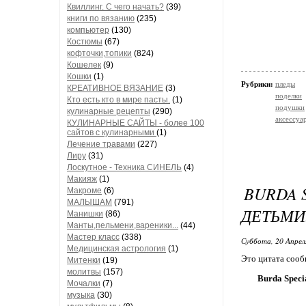
Квиллинг. С чего начать?
(39)
книги по вязанию
(235)
компьютер
(130)
Костюмы
(67)
кофточки,топики
(824)
Кошелек
(9)
Кошки
(1)
Рубрики:
пледы
КРЕАТИВНОЕ ВЯЗАНИЕ
(3)
поделки
Кто есть кто в мире пасты.
(1)
подушки
кулинарные рецепты
(290)
аксессуа
КУЛИНАРНЫЕ САЙТЫ - более 100
сайтов с кулинарными
(1)
Лечение травами
(227)
Лиру
(31)
Лоскутное - Техника СИНЕЛЬ
(4)
Макияж
(1)
BURDA 
Макроме
(6)
МАЛЫШАМ
(791)
ДЕТЬМИ
Манишки
(86)
Манты,пельмени,вареники...
(44)
Мастер класс
(338)
Суббота, 20 Апрел
Медицинская астрология
(1)
Это цитата соо
Митенки
(19)
молитвы
(157)
Burda Speci
Мочалки
(7)
музыка
(30)