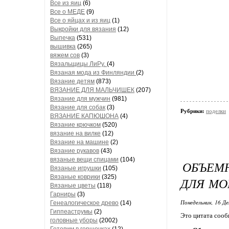
Все из яиц
(6)
Все о МЕДЕ
(9)
Все о яйцах и из яиц
(1)
Выкройки для вязания
(12)
Выпечка
(531)
вышивка
(265)
вяжем сов
(3)
Вязальщицы ЛиРу.
(4)
Вязаная мода из Финляндии
(2)
Вязание детям
(873)
ВЯЗАНИЕ ДЛЯ МАЛЬЧИШЕК
(207)
Вязание для мужчин
(981)
Вязание для собак
(3)
Рубрики:
поделки
ВЯЗАНИЕ КАПЮШОНА
(4)
Вязание крючком
(520)
вязание на вилке
(12)
Вязание на машине
(2)
Вязание рукавов
(43)
вязаные вещи спицами
(104)
ОБЪЕМ
Вязаные игрушки
(105)
Вязаные коврики
(325)
ДЛЯ М
Вязаные цветы
(118)
Гарниры
(3)
Понедельник, 16 Де
Генеалогическое древо
(14)
Гиппеаструмы
(2)
Это цитата соо
головные уборы
(2002)