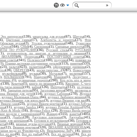
,
Это интересно
(139),
шпаргалка для кухни
(67),
Шнуры
(14),
46),
Цветовая гамма
(17),
Хлебопечь и рецепты
(27),
Фен
Узбекская кухня
(2),
Уголок рукодельницы
(148),
Тунисское
,
Стихи
(164),
СНЫ
(4),
Снежинки
(1),
Смешные анекдоты
(19),
АЙТЫ ПО РУКОДЕЛИЮ
(36),
Русский стиль
(5),
РУССКИЙ
(1),
путеводитель по книгам и журналам о вязании
(1),
 ВЯЗАНИЯ
(9),
Приправы
(8),
ПОСТИРУШКИ...советы
(36),
зные советы
(341),
Полезности
(100),
подушки
(34),
повязки на
01),
Планки,застежки,соединение деталей
(113),
пинетки
(533),
а
(23),
пальто
(423),
палантины
(59),
оформление дневника
(2),
тол
(28),
ОБЕРЕГИ
(43),
носки,тапочки...
(3287),
Новогодние
),
мультфильмы
(8),
музыка
(30),
Мочалки
(7),
молитвы
(157),
6),
МАЛЫШАМ
(791),
Макроме
(6),
Макияж
(1),
Лоскутное -
нарными
(1),
кулинарные рецепты
(290),
Кто есть кто в мире
р
(130),
Кокетки
(1),
книги по вязанию
(235),
Квиллинг. С чего
рь-часы-зимний
(19),
кайма
(126),
Интерьеры
(112),
из пряжи
(19),
Закрытие петель
(95),
Заготовки впрок
(505),
заговоры и
ина Вязание для детей
(114),
журнал Сабрина
(270),
Журнал
),
журнал Маленькая Diana
(84),
журнал Любимое вязание
(3),
журнал Вязание для взрослых
(3),
журнал Вязание для вас
(8),
 Вяжем сами
(23),
журнал Вяжем крючком
(1),
журнал Азбука
anna
(11),
журнал Sandra
(45),
журнал Popular Knitting
(125),
л Knit & Mode
(16),
Журнал Felice
(29),
Журнал Burda special
кие модели с капюшонами
(1),
Жаккард
(555),
жакеты
(1405),
риев
(2),
Диабет
(28),
Джутовое плетение
(3),
Джурабы.
(41),
каве для запекания
(3),
Готовим в мультиварке
(56),
Готовим в
веты
(118),
вязаные куклы,игрушки
(1),
Вязаные коврики
(325),
лке
(12),
Вязание крючком
(520),
ВЯЗАНИЕ КАПЮШОНА
(4),
язаная мода из Финляндии
(2),
Вязальщицы ЛиРу.
(4),
вяжем
Все из яиц
(6),
Все из рыбы
(252),
Все из печени
(16),
Все из