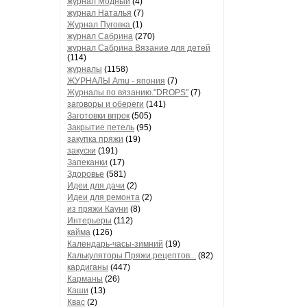
журнал Модный
(4)
журнал Наталья
(7)
Журнал Пуговка
(1)
журнал Сабрина
(270)
журнал Сабрина Вязание для детей
(114)
журналы
(1158)
ЖУРНАЛЫ Amu - япония
(7)
Журналы по вязанию."DROPS"
(7)
заговоры и обереги
(141)
Заготовки впрок
(505)
Закрытие петель
(95)
закупка пряжи
(19)
закуски
(191)
Запеканки
(17)
Здоровье
(581)
Идеи для дачи
(2)
Идеи для ремонта
(2)
из пряжи Кауни
(8)
Интерьеры
(112)
кайма
(126)
Календарь-часы-зимний
(19)
Калькуляторы Пряжи,рецептов...
(82)
кардиганы
(447)
Карманы
(26)
Каши
(13)
Квас
(2)