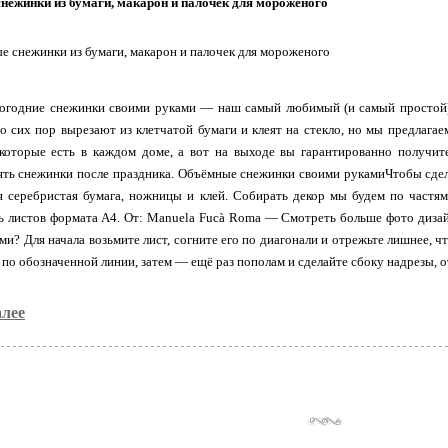
нежинки из бумаги, макарон и палочек для мороженого
огодние снежинки своими руками — наш самый любимый (и самый простой) 
о сих пор вырезают из клетчатой бумаги и клеят на стекло, но мы предлага
которые есть в каждом доме, а вот на выходе вы гарантированно получите
ять снежинки после праздника. Объёмные снежинки своими рукамиЧтобы сде
 серебристая бумага, ножницы и клей. Собирать декор мы будем по частя
 листов формата А4. От: Manuela Fucà Roma — Смотреть больше фото дизай
ми? Для начала возьмите лист, согните его по диагонали и отрежьте лишнее, 
 по обозначенной линии, затем — ещё раз пополам и сделайте сбоку надрезы,
алее