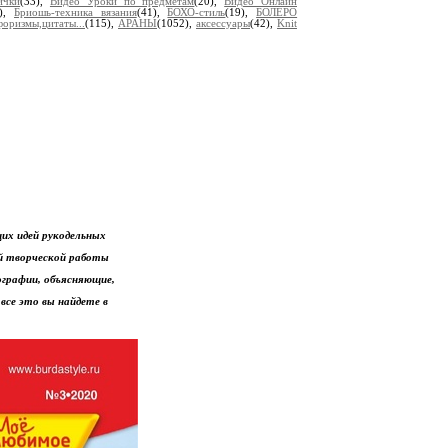
ички
(33),
Видео Уроки по предметам
(20),
Видео Онлайн
4),
Бриошь-техника вязания
(41),
БОХО-стиль
(19),
БОЛЕРО
оризмы,цитаты...
(115),
АРАНЫ
(1052),
аксессуары
(42),
Knit
их идей рукодельных
ой творческой работы
ографии, объясняющие,
 все это вы найдете в