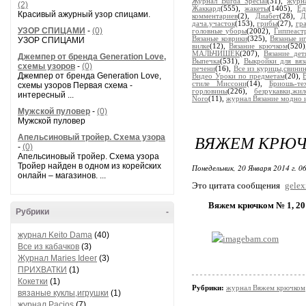
Журнал Burda Special
(31),
журн
(2)
Жаккард
(555),
жакеты
(1405),
Ед
Красивый ажурный узор спицами.
комментариев
(2),
Диабет
(28),
Д
дача.участок
(153),
грибы
(27),
гр
УЗОР СПИЦАМИ
-
(0)
головные уборы
(2002),
Гиппеаст
Вязаные коврики
(325),
Вязаные и
УЗОР СПИЦАМИ
вилке
(12),
Вязание крючком
(520
МАЛЬЧИШЕК
(207),
Вязание дет
Джемпер от бренда Generation Love,
Выпечка
(531),
Выкройки для вяз
схемы узоров
-
(0)
печени
(16),
Все из курицы,свинин
Джемпер от бренда Generation Love,
Видео Уроки по предметам
(20),
стиле Миссони
(14),
Бриошь-те
схемы узоров Первая схема -
горловины
(226),
безрукавки,жил
интересный ...
Noro
(11),
журнал Вязание модно 
Мужской пуловер
-
(0)
Мужской пуловер
ВЯЖЕМ КРЮЧК
Апельсиновый тройер. Схема узора
-
(0)
Апельсиновый тройер. Схема узора
Тройер найден в одном из корейских
Понедельник, 20 Января 2014 г. 0
онлайн – магазинов. ...
Это цитата сообщения
gele
Вяжем крючком № 1, 20
Рубрики
-
журнал Keito Dama
(40)
Все из кабачков
(3)
Журнал Maries Ideer
(3)
ПРИХВАТКИ
(1)
Кокетки
(1)
Рубрики:
журнал Вяжем крючком
вязаные куклы,игрушки
(1)
журнал Pacios
(7)