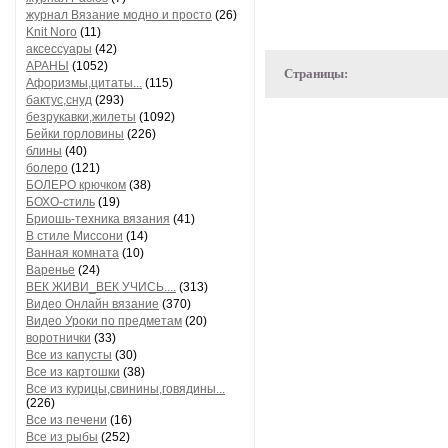
журнал Вязание модно и просто
(26)
Knit Noro
(11)
аксессуары
(42)
АРАНЫ
(1052)
Страницы:
Афоризмы,цитаты...
(115)
бактус,снуд
(293)
безрукавки,жилеты
(1092)
Бейки горловины
(226)
блины
(40)
болеро
(121)
БОЛЕРО крючком
(38)
БОХО-стиль
(19)
Бриошь-техника вязания
(41)
В стиле Миссони
(14)
Ванная комната
(10)
Варенье
(24)
ВЕК ЖИВИ_ВЕК УЧИСЬ....
(313)
Видео Онлайн вязание
(370)
Видео Уроки по предметам
(20)
воротнички
(33)
Все из капусты
(30)
Все из картошки
(38)
Все из курицы,свинины,говядины...
(226)
Все из печени
(16)
Все из рыбы
(252)