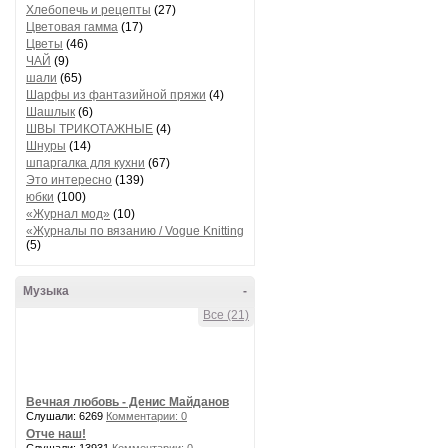
Хлебопечь и рецепты
(27)
Цветовая гамма
(17)
Цветы
(46)
ЧАЙ
(9)
шали
(65)
Шарфы из фантазийной пряжи
(4)
Шашлык
(6)
ШВЫ ТРИКОТАЖНЫЕ
(4)
Шнуры
(14)
шпаргалка для кухни
(67)
Это интересно
(139)
юбки
(100)
«Журнал мод»
(10)
«Журналы по вязанию / Vogue Knitting
(5)
Музыка
-
Все (21)
Вечная любовь - Денис Майданов
Слушали: 6269
Комментарии: 0
Отче наш!