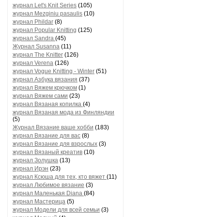
журнал Let's Knit Series
(105)
журнал Mezginiu pasaulis
(10)
журнал Phildar
(8)
журнал Popular Knitting
(125)
журнал Sandra
(45)
Журнал Susanna
(11)
журнал The Knitter
(126)
журнал Verena
(126)
журнал Vogue Knitting - Winter
(51)
журнал Азбука вязания
(37)
журнал Вяжем крючком
(1)
журнал Вяжем сами
(23)
журнал Вязаная копилка
(4)
журнал Вязаная мода из Финляндии
(5)
Журнал Вязание ваше хобби
(183)
журнал Вязание для вас
(8)
журнал Вязание для взрослых
(3)
журнал Вязаный креатив
(10)
журнал Золушка
(13)
журнал Ирэн
(23)
журнал Ксюша для тех, кто вяжет
(11)
журнал Любимое вязание
(3)
журнал Маленькая Diana
(84)
журнал Мастерица
(5)
журнал Модели для всей семьи
(3)