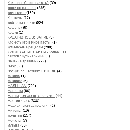
Квиллинг. С чего начать?
(39)
книги по вязанию
(235)
компьютер
(130)
Костюмы
(67)
кофточки,топики
(824)
Кошелек
(9)
Кошки
(1)
КРЕАТИВНОЕ ВЯЗАНИЕ
(3)
Кто есть кто в мире пасты.
(1)
кулинарные рецепты
(290)
КУЛИНАРНЫЕ САЙТЫ - более 100
сайтов с кулинарными
(1)
Лечение травами
(227)
Лиру
(31)
Лоскутное - Техника СИНЕЛЬ
(4)
Макияж
(1)
Макроме
(6)
МАЛЫШАМ
(791)
Манишки
(86)
Манты,пельмени,вареники...
(44)
Мастер класс
(338)
Медицинская астрология
(1)
Митенки
(19)
молитвы
(157)
Мочалки
(7)
музыка
(30)