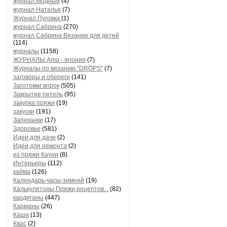
журнал Модный
(4)
журнал Наталья
(7)
Журнал Пуговка
(1)
журнал Сабрина
(270)
журнал Сабрина Вязание для детей
(114)
журналы
(1158)
ЖУРНАЛЫ Amu - япония
(7)
Журналы по вязанию."DROPS"
(7)
заговоры и обереги
(141)
Заготовки впрок
(505)
Закрытие петель
(95)
закупка пряжи
(19)
закуски
(191)
Запеканки
(17)
Здоровье
(581)
Идеи для дачи
(2)
Идеи для ремонта
(2)
из пряжи Кауни
(8)
Интерьеры
(112)
кайма
(126)
Календарь-часы-зимний
(19)
Калькуляторы Пряжи,рецептов...
(82)
кардиганы
(447)
Карманы
(26)
Каши
(13)
Квас
(2)