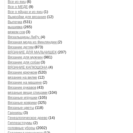
Все из яиц
(6)
Все о МЕДЕ
(9)
Все о яйцах и из яиц
(1)
Выкройки для вязания
(12)
Выпечка
(531)
вышивка
(265)
вяжем сов
(3)
Вязальщицы ЛиРу.
(4)
Вязаная мода из Финляндии
(2)
Вязание детям
(873)
ВЯЗАНИЕ ДЛЯ МАЛЬЧИШЕК
(207)
Вязание для мужчин
(981)
Вязание для собак
(3)
ВЯЗАНИЕ КАПЮШОНА
(4)
Вязание крючком
(520)
вязание на вилке
(12)
Вязание на машине
(2)
Вязание рукавов
(43)
вязаные вещи спицами
(104)
Вязаные игрушки
(105)
Вязаные коврики
(325)
Вязаные цветы
(118)
Гарниры
(3)
Генеалогическое древо
(14)
Гиппеаструмы
(2)
головные уборы
(2002)