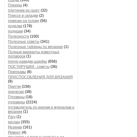
пледы
(186)
Плееры
(4)
плетение из газет
(32)
Плиссе и складки
(2)
повязки на голову
(56)
поделки
(178)
подушки
(34)
Полезности
(100)
Полезные советы
(341)
Полезные таблицы по вязанию
(1)
Полные варианты известных
поговорок
(1)
пончо,накидки,шарфы
(656)
ПОСТИРУШКИ...советы
(36)
Приправы
(8)
ПРИСПОСОБЛЕНИЯ ДЛЯ ВЯЗАНИЯ
(9)
Притчи
(156)
прически
(38)
Пуговицы
(18)
пуловеры
(2224)
путеводитель по книгам и журналам о
вязании
(1)
Рагу
(1)
реглан
(355)
Резинки
(161)
Ремонт
(4)