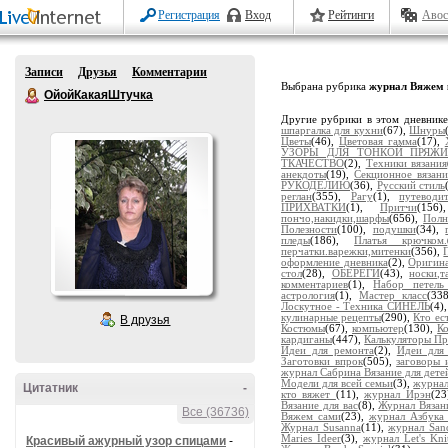
Регистрация
Вход
Рейтинги
Авос
Записи
Друзья
Комментарии
Выбрана рубрика
журнал Вяжем
ОйойКакаяШтучка
Другие рубрики в этом дневник
шпаргалка для кухни
(67),
Шнуры
Цветы
(46),
Цветовая гамма
(17),
УЗОРЫ ДЛЯ ТОНКОЙ ПРЯЖ
ТКАЧЕСТВО
(2),
Техники вязания
анекдоты
(19),
Секционное вязани
РУКОДЕЛИЮ
(36),
Русский стиль
реглан
(355),
Рагу
(1),
путевод
ПРИХВАТКИ
(1),
Притчи
(156
пончо,накидки,шарфы
(656),
Полн
Полезности
(100),
подушки
(34),
пледы
(186),
Платья крючком.
перчатки.варежки,митенки
(356),
оформление дневника
(2),
Оригина
стол
(28),
ОБЕРЕГИ
(43),
носки,т
комментариев
(1),
Набор петел
астрология
(1),
Мастер класс
(33
Лоскутное - Техника СИНЕЛЬ
(4)
кулинарные рецепты
(290),
Кто ес
В друзья
Костюмы
(67),
компьютер
(130),
К
кардиганы
(447),
Калькуляторы Пр
Идеи для ремонта
(2),
Идеи для
Заготовки впрок
(505),
заговоры 
журнал Сабрина Вязание для дете
Модели для всей семьи
(3),
журнал
Цитатник
-
кто вяжет
(11),
журнал Ирэн
(23
Вязание для вас
(8),
Журнал Вязан
Все (36736)
Вяжем сами
(23),
журнал Азбука 
Журнал Susanna
(11),
журнал San
Maries Ideer
(3),
журнал Let's Knit
Красивый ажурный узор спицами
-