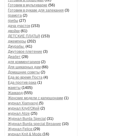
Готовим в горшочках
(12)
Готовим в мультиварке
(56)
Готовим в рукаве для запекания
(3)
грамота
(2)
грибы
(27)
дача.участок
(153)
двойки
(61)
ДЕТСКИЕ ПЛАТЬЯ
(153)
джемперы
(202)
Джурабы.
(41)
Джутовое плетение
(3)
Диабет
(28)
для комментариев
(2)
Для шикарных дам
(66)
Домашние советы
(2)
Еда во время Поста
(4)
Еда против рака
(1)
жакеты
(1405)
Жаккард
(555)
Женские модели с капюшонами
(1)
журнал Xianvaoyi
(5)
журнал Клуб'ОКей
(2)
журнал Alize
(25)
Журнал Burda Special
(31)
Журнал Burda special Вязание
(10)
Журнал Felice
(29)
журнал Knit & Mode
(16)