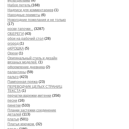
мультфильмы
(8)
Набор петель
(168)
Надписи для комментариев
(1)
Народные приметы
(6)
Новогодние пожелания и не только
(17)
носки,тапочки...
(3287)
ОБЕРЕГИ
(43)
обои на рабочий стол
(28)
огород
(1)
оКРОШКА
(5)
Орехи
(1)
Оригинальный стиль и дизайн
вязаных моделей.
(1)
оформление дневника
(2)
палантины
(59)
пальто
(423)
Пампонная пряжа
(23)
ПЕРЕВОДЧИК ЦЕЛЫХ СТРАНИЦ
ТЕКСТА
(1)
перчатки.варежки,митенки
(356)
песни
(16)
пинетки
(533)
Планки,застежки,соединение
деталей
(113)
платья
(501)
Платья крючком.
(32)