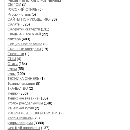
РЕЦЕПТЫ БЛЮД С КОПЧЕНЫМ
СЫРОМ
(1)
РУССКИЙ СТИЛЬ
(5)
Русский стиль
(5)
САЙТЫ ПО РУКОДЕЛИЮ
(36)
Салаты
(325)
Салфетки,скатерти
(131)
Свадьба и все о ней
(22)
свитера
(403)
Секционное вязание
(3)
Смешные анекдоты
(19)
Снежинки
(1)
СНЫ
(4)
Стихи
(164)
сумки
(55)
супы
(109)
ТЕХНИКА СИНЕЛЬ
(1)
Техники вязания
(8)
ТКАЧЕСТВО
(2)
туники
(356)
Тунисское вязание
(105)
Уголок рукодельницы
(148)
Узбекская кухня
(2)
УЗОРЫ ДЛЯ ТОНКОЙ ПРЯЖИ.
(2)
Узоры крючком
(79)
узоры спицами
(3380)
Фен Шуй.гороскопы
(137)