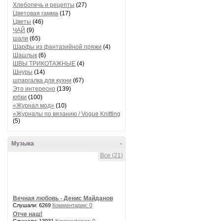
Хлебопечь и рецепты
(27)
Цветовая гамма
(17)
Цветы
(46)
ЧАЙ
(9)
шали
(65)
Шарфы из фантазийной пряжи
(4)
Шашлык
(6)
ШВЫ ТРИКОТАЖНЫЕ
(4)
Шнуры
(14)
шпаргалка для кухни
(67)
Это интересно
(139)
юбки
(100)
«Журнал мод»
(10)
«Журналы по вязанию / Vogue Knitting
(5)
Музыка
-
Все (21)
Вечная любовь - Денис Майданов
Слушали: 6269
Комментарии: 0
Отче наш!