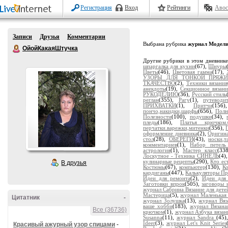
Регистрация
Вход
Рейтинги
Авос
Записи
Друзья
Комментарии
Выбрана рубрика
журнал Модели
ОйойКакаяШтучка
Другие рубрики в этом дневник
шпаргалка для кухни
(67),
Шнуры
Цветы
(46),
Цветовая гамма
(17),
УЗОРЫ ДЛЯ ТОНКОЙ ПРЯЖ
ТКАЧЕСТВО
(2),
Техники вязания
анекдоты
(19),
Секционное вязани
РУКОДЕЛИЮ
(36),
Русский стиль
реглан
(355),
Рагу
(1),
путевод
ПРИХВАТКИ
(1),
Притчи
(156
пончо,накидки,шарфы
(656),
Полн
Полезности
(100),
подушки
(34),
пледы
(186),
Платья крючком.
перчатки.варежки,митенки
(356),
оформление дневника
(2),
Оригина
стол
(28),
ОБЕРЕГИ
(43),
носки,т
комментариев
(1),
Набор петел
астрология
(1),
Мастер класс
(33
Лоскутное - Техника СИНЕЛЬ
(4)
кулинарные рецепты
(290),
Кто ес
В друзья
Костюмы
(67),
компьютер
(130),
К
кардиганы
(447),
Калькуляторы Пр
Идеи для ремонта
(2),
Идеи для
Заготовки впрок
(505),
заговоры 
журнал Сабрина Вязание для дете
Мастерица
(5),
журнал Маленькая
Цитатник
-
журнал Золушка
(13),
журнал Вяз
ваше хобби
(183),
журнал Вязан
Все (36736)
крючком
(1),
журнал Азбука вязан
Susanna
(11),
журнал Sandra
(45)
Ideer
(3),
журнал Let's Knit Series
Красивый ажурный узор спицами
-