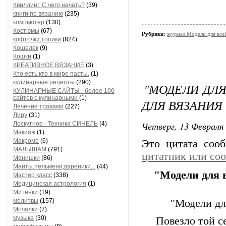
Квиллинг. С чего начать?
(39)
книги по вязанию
(235)
компьютер
(130)
Костюмы
(67)
Рубрики:
журнал Модели для все
кофточки,топики
(824)
Кошелек
(9)
Кошки
(1)
КРЕАТИВНОЕ ВЯЗАНИЕ
(3)
Кто есть кто в мире пасты.
(1)
кулинарные рецепты
(290)
"МОДЕЛИ ДЛЯ
КУЛИНАРНЫЕ САЙТЫ - более 100
сайтов с кулинарными
(1)
ДЛЯ ВЯЗАНИЯ
Лечение травами
(227)
Лиру
(31)
Четверг, 13 Февраля 
Лоскутное - Техника СИНЕЛЬ
(4)
Макияж
(1)
Макроме
(6)
Это цитата со
МАЛЫШАМ
(791)
цитатник или со
Манишки
(86)
Манты,пельмени,вареники...
(44)
"Модели для 
Мастер класс
(338)
Медицинская астрология
(1)
Митенки
(19)
молитвы
(157)
"Модели дл
Мочалки
(7)
музыка
(30)
Повезло той се