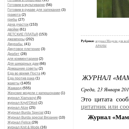
Готовим в горшочках
(12)
Готовим в мультиварке
(56)
Готовим в рукаве для запекания
(3)
грамота
(2)
грибы
(27)
дача.участок
(153)
двойки
(61)
ДЕТСКИЕ ПЛАТЬЯ
(153)
джемперы
(202)
Рубрики:
журнал Модели для все
Джурабы.
(41)
АРАНЫ
Джутовое плетение
(3)
Диабет
(28)
для комментариев
(2)
Для шикарных дам
(66)
Домашние советы
(2)
Еда во время Поста
(4)
ЖУРНАЛ «МАМ
Еда против рака
(1)
жакеты
(1405)
Среда, 23 Января 201
Жаккард
(555)
Женские модели с капюшонами
(1)
журнал Xianvaoyi
(5)
Это цитата соо
журнал Клуб'ОКей
(2)
цитатник или со
журнал Alize
(25)
Журнал Burda Special
(31)
Журнал «Мама
Журнал Burda special Вязание
(10)
Журнал Felice
(29)
журнал Knit & Mode
(16)