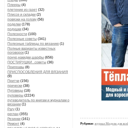
пледы
(186)
Плееры
(4)
плетение из газет
(32)
Плиссе и складки
(2)
повязки на голову
(56)
поделки
(178)
подушки
(34)
Полезности
(100)
Полезные советы
(341)
Полезные таблицы по вязанию
(1)
Полные варианты известных
поговорок
(1)
пончо,накидки,шарфы
(656)
ПОСТИРУШКИ...советы
(36)
Приправы
(8)
ПРИСПОСОБЛЕНИЯ ДЛЯ ВЯЗАНИЯ
(9)
Притчи
(156)
прически
(38)
Пуговицы
(18)
пуловеры
(2224)
путеводитель по книгам и журналам о
вязании
(1)
Рагу
(1)
реглан
(355)
Резинки
(161)
Ремонт
(4)
Рубрики:
журнал Модели для все