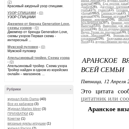
Burda Special
(31),
журнал Alize
(2
(2)
жакеты
(1405),
Еда против рака
(
Красивый ажурный узор спицами.
Диабет
(28),
Джутовое плетение
грибы
(27),
грамота
(2),
Готовим
УЗОР СПИЦАМИ
-
(0)
уборы
(2002),
Гиппеаструмы
(2),
коврики
(325),
Вязаные игрушки
(1
УЗОР СПИЦАМИ
Вязание крючком
(520),
ВЯЗА
МАЛЬЧИШЕК
(207),
Вязание дет
Джемпер от бренда Generation Love,
Выпечка
(531),
Выкройки для вяз
схемы узоров
-
(0)
печени
(16),
Все из курицы,свинин
Джемпер от бренда Generation Love,
Видео Уроки по предметам
(20),
стиле Миссони
(14),
Бриошь-те
схемы узоров Первая схема -
горловины
(226),
безрукавки,жил
интересный ...
Noro
(11),
журнал Вязание модно 
Мужской пуловер
-
(0)
Мужской пуловер
АРАНСКОЕ В
Апельсиновый тройер. Схема узора
-
(0)
Апельсиновый тройер. Схема узора
ВСЕЙ СЕМЬИ
Тройер найден в одном из корейских
онлайн – магазинов. ...
Пятница, 12 Апреля 2
Рубрики
-
Это цитата со
цитатник или со
журнал Keito Dama
(40)
Все из кабачков
(3)
Аранское вяз
Журнал Maries Ideer
(3)
ПРИХВАТКИ
(1)
Кокетки
(1)
вязаные куклы,игрушки
(1)
журнал Pacios
(7)