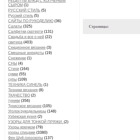
РЕЦЕПТЫ БЛЮД С КОПЧЕНЫМ
СЫРОМ
(1)
РУССКИЙ СТИЛЬ
(5)
Русский стиль
(5)
САЙТЫ ПО РУКОДЕЛИЮ
(36)
Салаты
(325)
Страницы:
Салфетки,скатерти
(131)
Свадьба и все о ней
(22)
свитера
(403)
Секционное вязание
(3)
Смешные анекдоты
(19)
Снежинки
(1)
СНЫ
(4)
Стихи
(164)
сумки
(55)
супы
(109)
ТЕХНИКА СИНЕЛЬ
(1)
Техники вязания
(8)
ТКАЧЕСТВО
(2)
туники
(356)
Тунисское вязание
(105)
Уголок рукодельницы
(148)
Узбекская кухня
(2)
УЗОРЫ ДЛЯ ТОНКОЙ ПРЯЖИ.
(2)
Узоры крючком
(79)
узоры спицами
(3380)
Фен Шуй.гороскопы
(137)