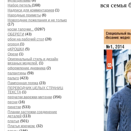
мультфильмы
(8)
вся семья 
Набор петель
(168)
Надписи для комментариев
(1)
Народные приметы
(6)
Новогодние пожелания и не только
(17)
носки,тапочки...
(3287)
ОБЕРЕГИ
(43)
обои на рабочий стол
(28)
огород
(1)
оКРОШКА
(5)
Орехи
(1)
Оригинальный стиль и дизайн
вязаных моделей.
(1)
оформление дневника
(2)
палантины
(59)
пальто
(423)
Пампонная пряжа
(23)
ПЕРЕВОДЧИК ЦЕЛЫХ СТРАНИЦ
ТЕКСТА
(1)
перчатки.варежки,митенки
(356)
песни
(16)
пинетки
(533)
Планки,застежки,соединение
деталей
(113)
платья
(501)
Платья крючком.
(32)