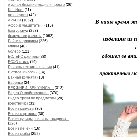
журнал Вязание модно и просто
(26)
Knit Noro
(11)
аксессуары
(42)
АРАНЫ
(1052)
В наше время эт
Афоризмы,цитаты...
(115)
бактус,снуд
(293)
безрукавки,жилеты
(1092)
изделиям из 
Бейки горловины
(226)
блины
(40)
болеро
(121)
обошел ее вни
БОЛЕРО крючком
(38)
БОХО-стиль
(19)
Бриошь-техника вязания
(41)
В стиле Миссони
(14)
практичные мо
Ванная комната
(10)
Варенье
(24)
ВЕК ЖИВИ_ВЕК УЧИСЬ....
(313)
Видео Онлайн вязание
(370)
Видео Уроки по предметам
(20)
воротнички
(33)
Все из капусты
(30)
Все из картошки
(38)
Все из курицы,свинины,говядины...
(226)
Все из печени
(16)
Все из рыбы
(252)