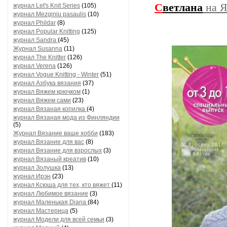
С
ветлана
на Я
журнал Let's Knit Series
(105)
журнал Mezginiu pasaulis
(10)
журнал Phildar
(8)
журнал Popular Knitting
(125)
журнал Sandra
(45)
Журнал Susanna
(11)
журнал The Knitter
(126)
журнал Verena
(126)
журнал Vogue Knitting - Winter
(51)
журнал Азбука вязания
(37)
журнал Вяжем крючком
(1)
журнал Вяжем сами
(23)
журнал Вязаная копилка
(4)
журнал Вязаная мода из Финляндии
(5)
Журнал Вязание ваше хобби
(183)
журнал Вязание для вас
(8)
журнал Вязание для взрослых
(3)
журнал Вязаный креатив
(10)
журнал Золушка
(13)
журнал Ирэн
(23)
журнал Ксюша для тех, кто вяжет
(11)
журнал Любимое вязание
(3)
журнал Маленькая Diana
(84)
журнал Мастерица
(5)
журнал Модели для всей семьи
(3)