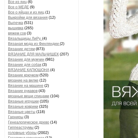
Все из яиц
(6)
Все о МЕДЕ
(9)
Все о яйцах и из яиц
(1)
Выкройки для вязания
(12)
Выпечка
(531)
вышивка
(265)
вяжем сов
(3)
Вязальщицы ЛиРу.
(4)
Вязаная мода из Финляндии
(2)
Вязание детям
(873)
ВЯЗАНИЕ ДЛЯ МАЛЬЧИШЕК
(207)
Вязание для мужчин
(981)
Вязание для собак
(3)
ВЯЗАНИЕ КАПЮШОНА
(4)
Вязание крючком
(520)
вязание на вилке
(12)
Вязание на машине
(2)
Вязание рукавов
(43)
вязаные вещи спицами
(104)
Вязаные игрушки
(105)
Вязаные коврики
(325)
Вязаные цветы
(118)
Гарниры
(3)
Генеалогическое древо
(14)
Гиппеаструмы
(2)
головные уборы
(2002)