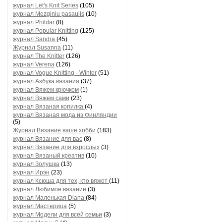
журнал Let's Knit Series
(105)
журнал Mezginiu pasaulis
(10)
журнал Phildar
(8)
журнал Popular Knitting
(125)
журнал Sandra
(45)
Журнал Susanna
(11)
журнал The Knitter
(126)
журнал Verena
(126)
журнал Vogue Knitting - Winter
(51)
журнал Азбука вязания
(37)
журнал Вяжем крючком
(1)
журнал Вяжем сами
(23)
журнал Вязаная копилка
(4)
журнал Вязаная мода из Финляндии
(5)
Журнал Вязание ваше хобби
(183)
журнал Вязание для вас
(8)
журнал Вязание для взрослых
(3)
журнал Вязаный креатив
(10)
журнал Золушка
(13)
журнал Ирэн
(23)
журнал Ксюша для тех, кто вяжет
(11)
журнал Любимое вязание
(3)
журнал Маленькая Diana
(84)
журнал Мастерица
(5)
журнал Модели для всей семьи
(3)