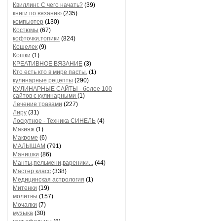
Квиллинг. С чего начать?
(39)
книги по вязанию
(235)
компьютер
(130)
Костюмы
(67)
кофточки,топики
(824)
Кошелек
(9)
Кошки
(1)
КРЕАТИВНОЕ ВЯЗАНИЕ
(3)
Кто есть кто в мире пасты.
(1)
кулинарные рецепты
(290)
КУЛИНАРНЫЕ САЙТЫ - более 100
сайтов с кулинарными
(1)
Лечение травами
(227)
Лиру
(31)
Лоскутное - Техника СИНЕЛЬ
(4)
Макияж
(1)
Макроме
(6)
МАЛЫШАМ
(791)
Манишки
(86)
Манты,пельмени,вареники...
(44)
Мастер класс
(338)
Медицинская астрология
(1)
Митенки
(19)
молитвы
(157)
Мочалки
(7)
музыка
(30)