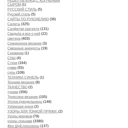
РЕЦЕПТЫ БЛЮД С КОПЧЕНЫМ
СЫРОМ
(1)
РУССКИЙ СТИЛЬ
(5)
Русский стиль
(5)
САЙТЫ ПО РУКОДЕЛИЮ
(36)
Салаты
(325)
Салфетки,скатерти
(131)
Свадьба и все о ней
(22)
свитера
(403)
Секционное вязание
(3)
Смешные анекдоты
(19)
Снежинки
(1)
СНЫ
(4)
Стихи
(164)
сумки
(55)
супы
(109)
ТЕХНИКА СИНЕЛЬ
(1)
Техники вязания
(8)
ТКАЧЕСТВО
(2)
туники
(356)
Тунисское вязание
(105)
Уголок рукодельницы
(148)
Узбекская кухня
(2)
УЗОРЫ ДЛЯ ТОНКОЙ ПРЯЖИ.
(2)
Узоры крючком
(79)
узоры спицами
(3380)
Фен Шуй.гороскопы
(137)