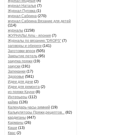
журнал Модный
(4)
журнал Наталья
(7)
Журнал Пуговка
(1)
журнал Сабрина
(270)
журнал Сабрина Вязание для детей
(114)
журналы
(1158)
ЖУРНАЛЫ Amu - япония
(7)
Журналы по вязанию."DROPS"
(7)
заговоры и обереги
(141)
Заготовки впрок
(505)
Закрытие петель
(95)
закупка пряжи
(19)
закуски
(191)
Запеканки
(17)
Здоровье
(581)
Идеи для дачи
(2)
Идеи для ремонта
(2)
из пряжи Кауни
(8)
Интерьеры
(112)
кайма
(126)
Календарь-часы-зимний
(19)
Калькуляторы Пряжи,рецептов...
(82)
кардиганы
(447)
Карманы
(26)
Каши
(13)
Квас
(2)