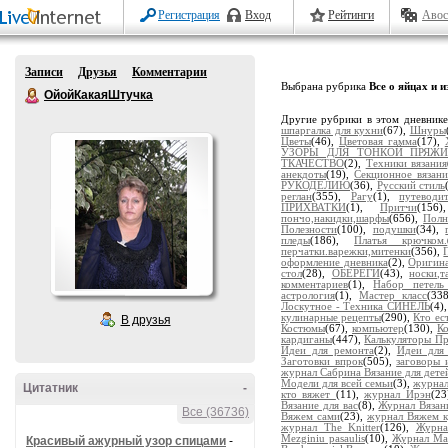
Регистрация
Вход
Рейтинги
Авос
Записи
Друзья
Комментарии
Выбрана рубрика
Все о яйцах и и
ОйойКакаяШтучка
Другие рубрики в этом дневник
шпаргалка для кухни
(67),
Шнуры
Цветы
(46),
Цветовая гамма
(17),
УЗОРЫ ДЛЯ ТОНКОЙ ПРЯЖ
ТКАЧЕСТВО
(2),
Техники вязания
анекдоты
(19),
Секционное вязани
РУКОДЕЛИЮ
(36),
Русский стиль
реглан
(355),
Рагу
(1),
путевод
ПРИХВАТКИ
(1),
Притчи
(156
пончо,накидки,шарфы
(656),
Полн
Полезности
(100),
подушки
(34),
пледы
(186),
Платья крючком.
перчатки.варежки,митенки
(356),
оформление дневника
(2),
Оригина
стол
(28),
ОБЕРЕГИ
(43),
носки,т
комментариев
(1),
Набор петел
астрология
(1),
Мастер класс
(33
Лоскутное - Техника СИНЕЛЬ
(4)
кулинарные рецепты
(290),
Кто ес
В друзья
Костюмы
(67),
компьютер
(130),
К
кардиганы
(447),
Калькуляторы Пр
Идеи для ремонта
(2),
Идеи для
Заготовки впрок
(505),
заговоры 
журнал Сабрина Вязание для дете
Модели для всей семьи
(3),
журнал
Цитатник
-
кто вяжет
(11),
журнал Ирэн
(23
Вязание для вас
(8),
Журнал Вязан
Все (36736)
Вяжем сами
(23),
журнал Вяжем 
журнал The Knitter
(126),
Журна
Mezginiu pasaulis
(10),
Журнал Mar
Красивый ажурный узор спицами
-