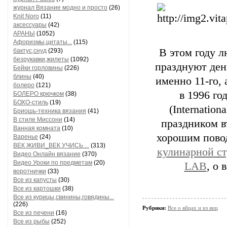
журнал Вязание модно и просто
(26)
Knit Noro
(11)
аксессуары
(42)
АРАНЫ
(1052)
Афоризмы,цитаты...
(115)
В этом году л
бактус,снуд
(293)
безрукавки,жилеты
(1092)
празднуют ден
Бейки горловины
(226)
блины
(40)
именно 11-го, 
болеро
(121)
в 1996 г
БОЛЕРО крючком
(38)
БОХО-стиль
(19)
(Internatio
Бриошь-техника вязания
(41)
В стиле Миссони
(14)
праздником в
Ванная комната
(10)
хорошим пово
Варенье
(24)
ВЕК ЖИВИ_ВЕК УЧИСЬ....
(313)
кулинарной с
Видео Онлайн вязание
(370)
Видео Уроки по предметам
(20)
LAB
, о 
воротнички
(33)
Все из капусты
(30)
Все из картошки
(38)
Все из курицы,свинины,говядины...
(226)
Рубрики:
Все о яйцах и из яиц
Все из печени
(16)
Все из рыбы
(252)