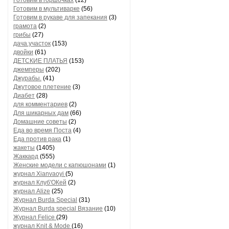
Готовим в горшочках
(12)
Готовим в мультиварке
(56)
Готовим в рукаве для запекания
(3)
грамота
(2)
грибы
(27)
дача.участок
(153)
двойки
(61)
ДЕТСКИЕ ПЛАТЬЯ
(153)
джемперы
(202)
Джурабы.
(41)
Джутовое плетение
(3)
Диабет
(28)
для комментариев
(2)
Для шикарных дам
(66)
Домашние советы
(2)
Еда во время Поста
(4)
Еда против рака
(1)
жакеты
(1405)
Жаккард
(555)
Женские модели с капюшонами
(1)
журнал Xianvaoyi
(5)
журнал Клуб'ОКей
(2)
журнал Alize
(25)
Журнал Burda Special
(31)
Журнал Burda special Вязание
(10)
Журнал Felice
(29)
журнал Knit & Mode
(16)