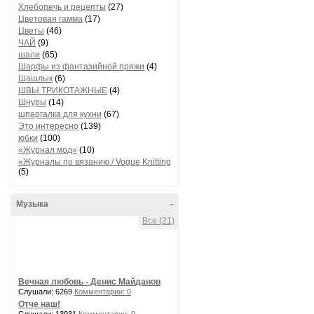
Хлебопечь и рецепты
(27)
Цветовая гамма
(17)
Цветы
(46)
ЧАЙ
(9)
шали
(65)
Шарфы из фантазийной пряжи
(4)
Шашлык
(6)
ШВЫ ТРИКОТАЖНЫЕ
(4)
Шнуры
(14)
шпаргалка для кухни
(67)
Это интересно
(139)
юбки
(100)
«Журнал мод»
(10)
«Журналы по вязанию / Vogue Knitting
(5)
Музыка
-
Все (21)
Вечная любовь - Денис Майданов
Слушали: 6269
Комментарии: 0
Отче наш!