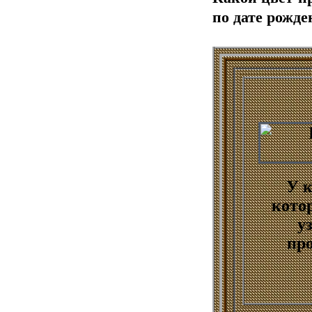
по дате рожде
У к
кото
у
про