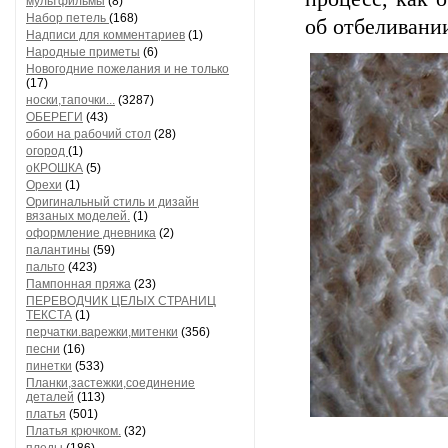
мультфильмы
(8)
Набор петель
(168)
об отбеливани
Надписи для комментариев
(1)
Народные приметы
(6)
Новогодние пожелания и не только
(17)
носки,тапочки...
(3287)
ОБЕРЕГИ
(43)
обои на рабочий стол
(28)
огород
(1)
оКРОШКА
(5)
Орехи
(1)
Оригинальный стиль и дизайн
вязаных моделей.
(1)
оформление дневника
(2)
палантины
(59)
пальто
(423)
Пампонная пряжа
(23)
ПЕРЕВОДЧИК ЦЕЛЫХ СТРАНИЦ
ТЕКСТА
(1)
перчатки.варежки,митенки
(356)
песни
(16)
пинетки
(533)
Планки,застежки,соединение
деталей
(113)
платья
(501)
Платья крючком.
(32)