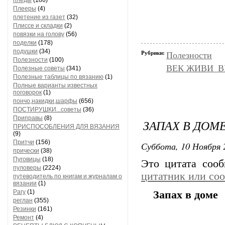
пледы
(186)
Плееры
(4)
плетение из газет
(32)
Плиссе и складки
(2)
повязки на голову
(56)
поделки
(178)
подушки
(34)
Рубрики:
Полезности
Полезности
(100)
ВЕК ЖИВИ_ВЕ
Полезные советы
(341)
Полезные таблицы по вязанию
(1)
Полные варианты известных
поговорок
(1)
пончо,накидки,шарфы
(656)
ПОСТИРУШКИ...советы
(36)
Приправы
(8)
ЗАПАХ В ДОМ
ПРИСПОСОБЛЕНИЯ ДЛЯ ВЯЗАНИЯ
(9)
Притчи
(156)
Суббота, 10 Ноября 
прически
(38)
Пуговицы
(18)
Это цитата соо
пуловеры
(2224)
цитатник или со
путеводитель по книгам и журналам о
вязании
(1)
Рагу
(1)
Запах в доме
реглан
(355)
Резинки
(161)
Ремонт
(4)