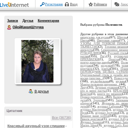
Регистрация
Вход
Рейтинги
Авос
Записи
Друзья
Комментарии
Выбрана рубрика
Полезности
.
ОйойКакаяШтучка
Другие рубрики в этом дневник
шпаргалка для кухни
(67),
Шнуры
Цветы
(46),
Цветовая гамма
(17),
УЗОРЫ ДЛЯ ТОНКОЙ ПРЯЖ
ТКАЧЕСТВО
(2),
Техники вязания
анекдоты
(19),
Секционное вязани
РУКОДЕЛИЮ
(36),
Русский стиль
реглан
(355),
Рагу
(1),
путевод
ПРИХВАТКИ
(1),
Притчи
(156
пончо,накидки,шарфы
(656),
Полн
подушки
(34),
поделки
(178),
пов
крючком.
(32),
платья
(501),
План
ПЕРЕВОДЧИК ЦЕЛЫХ СТРАН
Оригинальный стиль и дизайн вяз
носки,тапочки...
(3287),
Новогодни
(168),
мультфильмы
(8),
музыка
(
Манты,пельмени,вареники...
(44),
Лиру
(31),
Лечение травами
(227),
кто в мире пасты.
(1),
КРЕАТИВ
В друзья
Кокетки
(1),
книги по вязанию
(23
Пряжи,рецептов...
(82),
Календарь
дачи
(2),
Здоровье
(581),
Запекан
обереги
(141),
Журналы по вяза
детей
(114),
журнал Сабрина
(270
журнал Мастерица
(5),
журнал Ма
Цитатник
-
Ирэн
(23),
журнал Золушка
(13),
ж
Вязание ваше хобби
(183),
журна
Все (36736)
Вяжем крючком
(1),
журнал Азбук
Журнал Susanna
(11),
журнал San
Maries Ideer
(3),
журнал Let's Knit
Красивый ажурный узор спицами
-