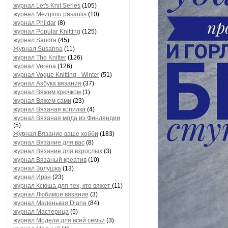
журнал Let's Knit Series
(105)
журнал Mezginiu pasaulis
(10)
журнал Phildar
(8)
журнал Popular Knitting
(125)
журнал Sandra
(45)
Журнал Susanna
(11)
журнал The Knitter
(126)
журнал Verena
(126)
журнал Vogue Knitting - Winter
(51)
журнал Азбука вязания
(37)
журнал Вяжем крючком
(1)
журнал Вяжем сами
(23)
журнал Вязаная копилка
(4)
журнал Вязаная мода из Финляндии
(5)
Журнал Вязание ваше хобби
(183)
журнал Вязание для вас
(8)
журнал Вязание для взрослых
(3)
журнал Вязаный креатив
(10)
журнал Золушка
(13)
журнал Ирэн
(23)
журнал Ксюша для тех, кто вяжет
(11)
журнал Любимое вязание
(3)
журнал Маленькая Diana
(84)
журнал Мастерица
(5)
журнал Модели для всей семьи
(3)