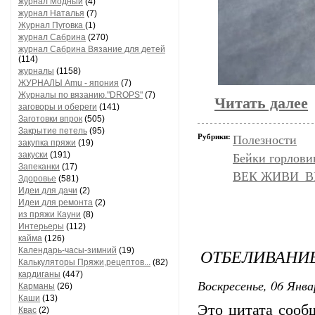
журнал Модный
(4)
журнал Наталья
(7)
Журнал Пуговка
(1)
журнал Сабрина
(270)
журнал Сабрина Вязание для детей
(114)
журналы
(1158)
ЖУРНАЛЫ Amu - япония
(7)
Журналы по вязанию."DROPS"
(7)
Читать далее
заговоры и обереги
(141)
Заготовки впрок
(505)
Закрытие петель
(95)
Рубрики:
Полезности
закупка пряжи
(19)
закуски
(191)
Бейки горлов
Запеканки
(17)
ВЕК ЖИВИ_ВЕ
Здоровье
(581)
Идеи для дачи
(2)
Идеи для ремонта
(2)
из пряжи Кауни
(8)
Интерьеры
(112)
кайма
(126)
ОТБЕЛИВАНИ
Календарь-часы-зимний
(19)
Калькуляторы Пряжи,рецептов...
(82)
кардиганы
(447)
Воскресенье, 06 Янва
Карманы
(26)
Каши
(13)
Это цитата соо
Квас
(2)