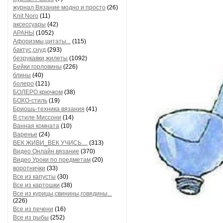
журнал Вязание модно и просто
(26)
Knit Noro
(11)
аксессуары
(42)
АРАНЫ
(1052)
Афоризмы,цитаты...
(115)
бактус,снуд
(293)
безрукавки,жилеты
(1092)
Бейки горловины
(226)
блины
(40)
болеро
(121)
БОЛЕРО крючком
(38)
БОХО-стиль
(19)
Бриошь-техника вязания
(41)
В стиле Миссони
(14)
Ванная комната
(10)
Варенье
(24)
ВЕК ЖИВИ_ВЕК УЧИСЬ....
(313)
Видео Онлайн вязание
(370)
Видео Уроки по предметам
(20)
воротнички
(33)
Все из капусты
(30)
Все из картошки
(38)
Все из курицы,свинины,говядины...
(226)
Все из печени
(16)
Все из рыбы
(252)