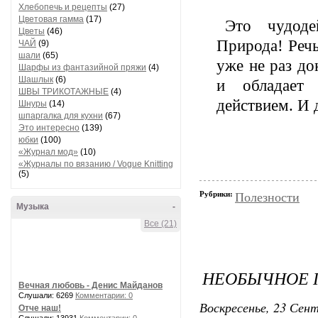
Хлебопечь и рецепты
(27)
Цветовая гамма
(17)
Это чудоде
Цветы
(46)
Природа! Речь
ЧАЙ
(9)
шали
(65)
уже не раз до
Шарфы из фантазийной пряжи
(4)
Шашлык
(6)
и обладает 
ШВЫ ТРИКОТАЖНЫЕ
(4)
действием. И 
Шнуры
(14)
шпаргалка для кухни
(67)
Это интересно
(139)
юбки
(100)
«Журнал мод»
(10)
«Журналы по вязанию / Vogue Knitting
(5)
Рубрики:
Полезности
Музыка
-
Все (21)
НЕОБЫЧНОЕ 
Вечная любовь - Денис Майданов
Слушали: 6269
Комментарии: 0
Воскресенье, 23 Сент
Отче наш!