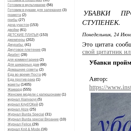
Готовим в горшочках
(12)
Готовим в мультиварке
(56)
Готовим в рукаве для запекания
(3)
УБАВКИ П
грамота
(2)
СТУПЕНЕК.
грибы
(27)
дача.участок
(153)
двойки
(61)
Понедельник, 24 Июн
ДЕТСКИЕ ПЛАТЬЯ
(153)
джемперы
(202)
Это цитата соо
Джурабы.
(41)
Джутовое плетение
(3)
свой цитатник и
Диабет
(28)
для комментариев
(2)
Убавки пройм
Для шикарных дам
(66)
Домашние советы
(2)
Еда во время Поста
(4)
Автор: 
Еда против рака
(1)
жакеты
(1405)
https://www.in
Жаккард
(555)
Женские модели с капюшонами
(1)
журнал Xianvaoyi
(5)
журнал Клуб'ОКей
(2)
журнал Alize
(25)
Журнал Burda Special
(31)
Журнал Burda special Вязание
(10)
Журнал Felice
(29)
журнал Knit & Mode
(16)