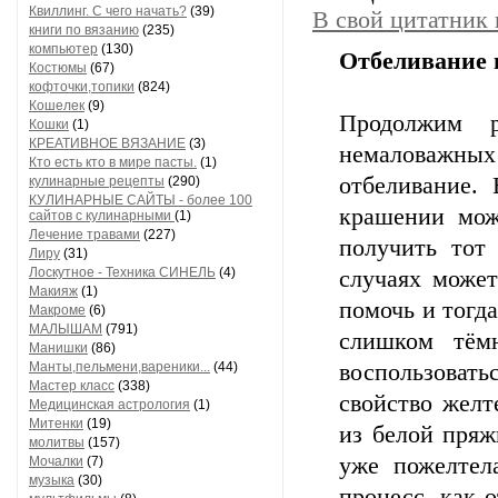
Квиллинг. С чего начать?
(39)
В свой цитатник
книги по вязанию
(235)
компьютер
(130)
Отбеливание 
Костюмы
(67)
кофточки,топики
(824)
Кошелек
(9)
Продолжим 
Кошки
(1)
КРЕАТИВНОЕ ВЯЗАНИЕ
(3)
немаловажных 
Кто есть кто в мире пасты.
(1)
отбеливание.
кулинарные рецепты
(290)
КУЛИНАРНЫЕ САЙТЫ - более 100
крашении мож
сайтов с кулинарными
(1)
Лечение травами
(227)
получить тот
Лиру
(31)
Лоскутное - Техника СИНЕЛЬ
(4)
случаях может
Макияж
(1)
помочь и тогд
Макроме
(6)
МАЛЫШАМ
(791)
слишком тём
Манишки
(86)
Манты,пельмени,вареники...
(44)
воспользовать
Мастер класс
(338)
свойство желт
Медицинская астрология
(1)
Митенки
(19)
из белой пря
молитвы
(157)
уже пожелтел
Мочалки
(7)
музыка
(30)
процесс, как 