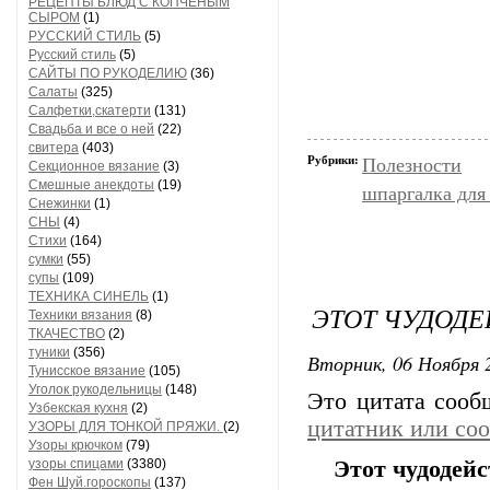
РЕЦЕПТЫ БЛЮД С КОПЧЕНЫМ
СЫРОМ
(1)
РУССКИЙ СТИЛЬ
(5)
Русский стиль
(5)
САЙТЫ ПО РУКОДЕЛИЮ
(36)
Салаты
(325)
Салфетки,скатерти
(131)
Свадьба и все о ней
(22)
свитера
(403)
Рубрики:
Полезности
Секционное вязание
(3)
Смешные анекдоты
(19)
шпаргалка для
Снежинки
(1)
СНЫ
(4)
Стихи
(164)
сумки
(55)
супы
(109)
ТЕХНИКА СИНЕЛЬ
(1)
ЭТОТ ЧУДОД
Техники вязания
(8)
ТКАЧЕСТВО
(2)
туники
(356)
Вторник, 06 Ноября 2
Тунисское вязание
(105)
Уголок рукодельницы
(148)
Это цитата соо
Узбекская кухня
(2)
цитатник или со
УЗОРЫ ДЛЯ ТОНКОЙ ПРЯЖИ.
(2)
Узоры крючком
(79)
узоры спицами
(3380)
Этот чудодей
Фен Шуй.гороскопы
(137)