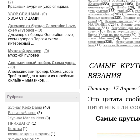
Журнал Burda Special
(31),
журн
(2)
Жаккард
(555),
жакеты
(1405),
Ед
Красивый ажурный узор спицами.
комментариев
(2),
Диабет
(28),
Д
дача.участок
(153),
грибы
(27),
гр
УЗОР СПИЦАМИ
-
(0)
головные уборы
(2002),
Гиппеаст
Вязаные коврики
(325),
Вязаные и
УЗОР СПИЦАМИ
вилке
(12),
Вязание крючком
(520
МАЛЬЧИШЕК
(207),
Вязание дет
Джемпер от бренда Generation Love,
Выпечка
(531),
Выкройки для вяз
схемы узоров
-
(0)
печени
(16),
Все из курицы,свинин
Джемпер от бренда Generation Love,
Видео Уроки по предметам
(20),
стиле Миссони
(14),
Бриошь-те
схемы узоров Первая схема -
горловины
(226),
безрукавки,жил
интересный ...
Noro
(11),
журнал Вязание модно 
Мужской пуловер
-
(0)
Мужской пуловер
САМЫЕ КРУТ
Апельсиновый тройер. Схема узора
-
(0)
Апельсиновый тройер. Схема узора
ВЯЗАНИЯ
Тройер найден в одном из корейских
онлайн – магазинов. ...
Пятница, 17 Апреля 2
Рубрики
-
Это цитата соо
цитатник или со
журнал Keito Dama
(40)
Все из кабачков
(3)
Самые крутые
Журнал Maries Ideer
(3)
ПРИХВАТКИ
(1)
Кокетки
(1)
вязаные куклы,игрушки
(1)
журнал Pacios
(7)