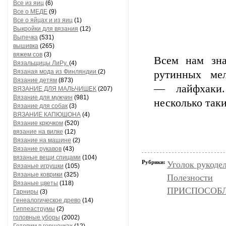
Все из яиц
(6)
Все о МЕДЕ
(9)
Все о яйцах и из яиц
(1)
Выкройки для вязания
(12)
Выпечка
(531)
вышивка
(265)
вяжем сов
(3)
Всем нам зна
Вязальщицы ЛиРу.
(4)
Вязаная мода из Финляндии
(2)
рутинных ме
Вязание детям
(873)
— лайфхаки.
ВЯЗАНИЕ ДЛЯ МАЛЬЧИШЕК
(207)
Вязание для мужчин
(981)
несколько таки
Вязание для собак
(3)
ВЯЗАНИЕ КАПЮШОНА
(4)
Вязание крючком
(520)
вязание на вилке
(12)
Вязание на машине
(2)
Вязание рукавов
(43)
вязаные вещи спицами
(104)
Рубрики:
Уголок рукоде
Вязаные игрушки
(105)
Вязаные коврики
(325)
Полезности
Вязаные цветы
(118)
ПРИСПОСОБЛ
Гарниры
(3)
Генеалогическое древо
(14)
Гиппеаструмы
(2)
головные уборы
(2002)