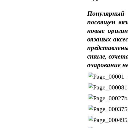
Популярный 
посвящен вя
новые ориги
вязаных аксе
представлен
стиле, сочет
очарование н