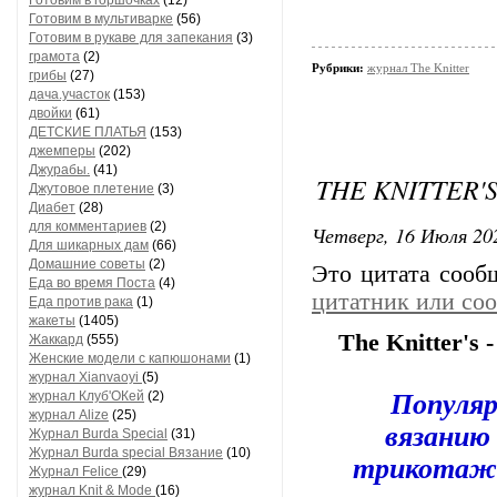
Готовим в горшочках
(12)
Готовим в мультиварке
(56)
Готовим в рукаве для запекания
(3)
грамота
(2)
Рубрики:
журнал The Knitter
грибы
(27)
дача.участок
(153)
двойки
(61)
ДЕТСКИЕ ПЛАТЬЯ
(153)
джемперы
(202)
Джурабы.
(41)
THE KNITTER'S
Джутовое плетение
(3)
Диабет
(28)
для комментариев
(2)
Четверг, 16 Июля 202
Для шикарных дам
(66)
Домашние советы
(2)
Это цитата соо
Еда во время Поста
(4)
цитатник или со
Еда против рака
(1)
жакеты
(1405)
The Knitter's 
Жаккард
(555)
Женские модели с капюшонами
(1)
журнал Xianvaoyi
(5)
журнал Клуб'ОКей
(2)
Популяр
журнал Alize
(25)
вязанию
Журнал Burda Special
(31)
Журнал Burda special Вязание
(10)
трикотажн
Журнал Felice
(29)
журнал Knit & Mode
(16)