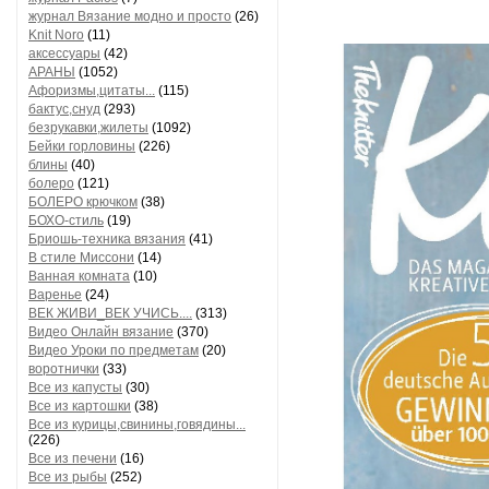
журнал Вязание модно и просто
(26)
Knit Noro
(11)
аксессуары
(42)
АРАНЫ
(1052)
Афоризмы,цитаты...
(115)
бактус,снуд
(293)
безрукавки,жилеты
(1092)
Бейки горловины
(226)
блины
(40)
болеро
(121)
БОЛЕРО крючком
(38)
БОХО-стиль
(19)
Бриошь-техника вязания
(41)
В стиле Миссони
(14)
Ванная комната
(10)
Варенье
(24)
ВЕК ЖИВИ_ВЕК УЧИСЬ....
(313)
Видео Онлайн вязание
(370)
Видео Уроки по предметам
(20)
воротнички
(33)
Все из капусты
(30)
Все из картошки
(38)
Все из курицы,свинины,говядины...
(226)
Все из печени
(16)
Все из рыбы
(252)