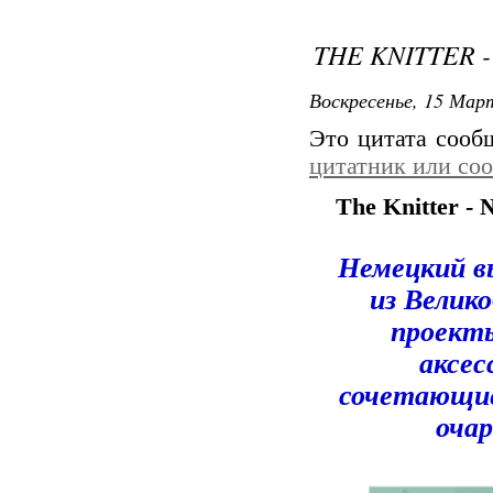
THE KNITTER -
Воскресенье, 15 Март
Это цитата соо
цитатник или со
The Knitter -
Немецкий в
из Велик
проект
аксес
сочетающие
оча