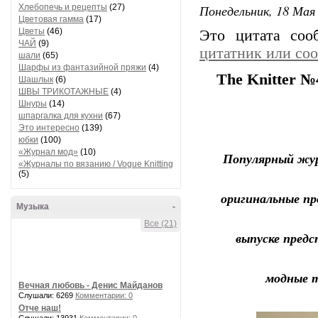
Понедельник, 18 Мая 
Хлебопечь и рецепты
(27)
Цветовая гамма
(17)
Цветы
(46)
Это цитата со
ЧАЙ
(9)
цитатник или со
шали
(65)
Шарфы из фантазийной пряжи
(4)
The Knitter №
Шашлык
(6)
ШВЫ ТРИКОТАЖНЫЕ
(4)
Шнуры
(14)
шпаргалка для кухни
(67)
Это интересно
(139)
юбки
(100)
«Журнал мод»
(10)
Популярный жур
«Журналы по вязанию / Vogue Knitting
(5)
оригинальные п
Музыка
-
Все (21)
выпуске предс
модные т
Вечная любовь - Денис Майданов
Слушали: 6269
Комментарии: 0
Отче наш!