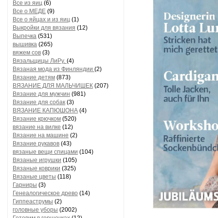
Все из яиц
(6)
Все о МЕДЕ
(9)
Все о яйцах и из яиц
(1)
Выкройки для вязания
(12)
Выпечка
(531)
вышивка
(265)
вяжем сов
(3)
Вязальщицы ЛиРу.
(4)
Вязаная мода из Финляндии
(2)
Вязание детям
(873)
ВЯЗАНИЕ ДЛЯ МАЛЬЧИШЕК
(207)
Вязание для мужчин
(981)
Вязание для собак
(3)
ВЯЗАНИЕ КАПЮШОНА
(4)
Вязание крючком
(520)
вязание на вилке
(12)
Вязание на машине
(2)
Вязание рукавов
(43)
вязаные вещи спицами
(104)
Вязаные игрушки
(105)
Вязаные коврики
(325)
Вязаные цветы
(118)
Гарниры
(3)
Генеалогическое древо
(14)
Гиппеаструмы
(2)
головные уборы
(2002)