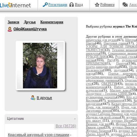
Регистрация
Вход
Рейтинги
Авос
Записи
Друзья
Комментарии
Выбрана рубрика
журнал The Kni
ОйойКакаяШтучка
Другие рубрики в этом дневник
шпаргалка для кухни
(67),
Шнуры
Цветы
(46),
Цветовая гамма
(17),
УЗОРЫ ДЛЯ ТОНКОЙ ПРЯЖ
ТКАЧЕСТВО
(2),
Техники вязания
анекдоты
(19),
Секционное вязани
РУКОДЕЛИЮ
(36),
Русский стиль
реглан
(355),
Рагу
(1),
путевод
ПРИХВАТКИ
(1),
Притчи
(156
пончо,накидки,шарфы
(656),
Полн
Полезности
(100),
подушки
(34),
пледы
(186),
Платья крючком.
перчатки.варежки,митенки
(356),
оформление дневника
(2),
Оригина
стол
(28),
ОБЕРЕГИ
(43),
носки,т
комментариев
(1),
Набор петел
астрология
(1),
Мастер класс
(33
Лоскутное - Техника СИНЕЛЬ
(4)
кулинарные рецепты
(290),
Кто ес
В друзья
Костюмы
(67),
компьютер
(130),
К
кардиганы
(447),
Калькуляторы Пр
Идеи для ремонта
(2),
Идеи для
Заготовки впрок
(505),
заговоры 
журнал Сабрина Вязание для дете
Модели для всей семьи
(3),
журнал
Цитатник
-
кто вяжет
(11),
журнал Ирэн
(23
Вязание для вас
(8),
Журнал Вязан
Все (36736)
Вяжем сами
(23),
журнал Вяжем 
Журнал Susanna
(11),
журнал San
Maries Ideer
(3),
журнал Let's Knit
Красивый ажурный узор спицами
-