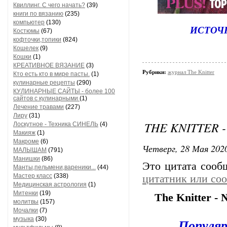
Квиллинг. С чего начать?
(39)
книги по вязанию
(235)
компьютер
(130)
ИСТОЧ
Костюмы
(67)
кофточки,топики
(824)
Кошелек
(9)
Кошки
(1)
КРЕАТИВНОЕ ВЯЗАНИЕ
(3)
Рубрики:
журнал The Knitter
Кто есть кто в мире пасты.
(1)
кулинарные рецепты
(290)
КУЛИНАРНЫЕ САЙТЫ - более 100
сайтов с кулинарными
(1)
Лечение травами
(227)
Лиру
(31)
THE KNITTER -
Лоскутное - Техника СИНЕЛЬ
(4)
Макияж
(1)
Макроме
(6)
Четверг, 28 Мая 2020
МАЛЫШАМ
(791)
Манишки
(86)
Это цитата соо
Манты,пельмени,вареники...
(44)
Мастер класс
(338)
цитатник или со
Медицинская астрология
(1)
Митенки
(19)
The Knitter -
молитвы
(157)
Мочалки
(7)
музыка
(30)
Популяр