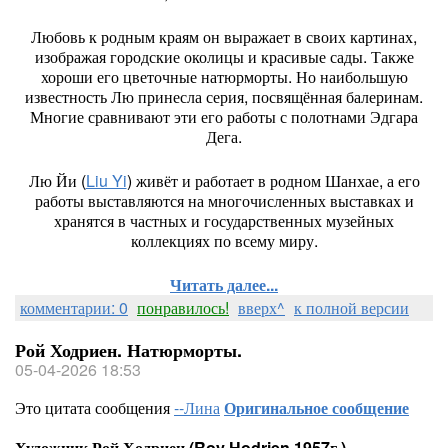
Любовь к родным краям он выражает в своих картинах,
изображая городские околицы и красивые сады. Также
хороши его цветочные натюрморты. Но наибольшую
известность Лю принесла серия, посвящённая балеринам.
Многие сравнивают эти его работы с полотнами Эдгара
Дега.
Лю Йи (
Liu Yi
) живёт и работает в родном Шанхае, а его
работы выставляются на многочисленных выставках и
хранятся в частных и государственных музейных
коллекциях по всему миру.
Читать далее...
комментарии: 0
понравилось!
вверх^
к полной версии
Рой Ходриен. Натюрморты.
05-04-2026 18:53
Это цитата сообщения
--Лина
Оригинальное сообщение
Художник Рой Ходриен (Roy Hodrien 1957г ).