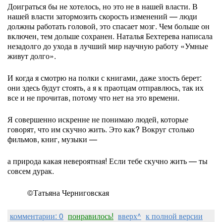
До­играться бы не хотелось, но это не в нашей власти. В
нашей власти затормозить скорость изменений — люди
должны работать головой, это спасает мозг. Чем больше он
включен, тем дольше сохранен. Наталья Бехтерева написала
незадолго до ухода в лучший мир научную работу «Умные
живут долго».
И когда я смотрю на полки с книгами, даже злость берет:
они здесь будут стоять, а я к праотцам отправлюсь, так их
все и не прочитав, потому что нет на это времени.
Я совершенно искренне не понимаю людей, которые
говорят, что им скучно жить. Это как? Вокруг столько
фильмов, книг, музыки —
а при­рода какая невероятная! Если тебе скучно жить — ты
совсем дурак.
©Татьяна Черниговская
комментарии: 0
понравилось!
вверх^
к полной версии