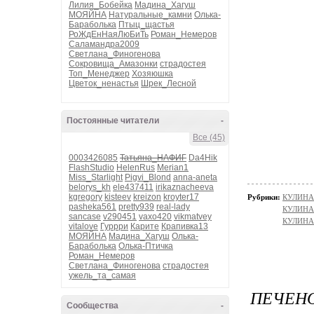
Лилия_Бобейка
Мадина_Хагуш
МОЯЙНА
Натуральные_камни
Олька-
Бараболька
Птыц_щастья
РоЖдЕнНаяЛюБиТь
Роман_Немеров
Саламандра2009
Светлана_Финогенова
Сокровища_Амазонки
страдостея
Топ_Менеджер
Хозяюшка
Цветок_ненастья
Шрек_Лесной
Постоянные читатели
-
Все (45)
0003426085
Татьяна_НАФИГ
Da4Hik
FlashStudio
HelenRus
Merian1
Miss_Starlight
Pigvi_Blond
anna-aneta
belorys_kh
ele437411
irikaznacheeva
kgregory
kisteev
kreizon
kroyter17
Рубрики:
КУЛИНАР
pasheka561
pretty939
real-lady
КУЛИНАР
sancase
v290451
vaxo420
vikmatvey
КУЛИНАР
vitalove
Гуррри
Карите
Крапивка13
МОЯЙНА
Мадина_Хагуш
Олька-
Бараболька
Олька-Птичка
Роман_Немеров
Светлана_Финогенова
страдостея
ужель_та_самая
ПЕЧЕНО
Сообщества
-