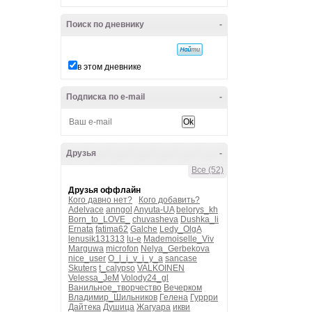
Поиск по дневнику
-
в этом дневнике
Подписка по e-mail
-
Друзья
-
Все (52)
Друзья оффлайн
Кого давно нет?
Кого добавить?
Adelvace
anngol
Anyuta-UA
belorys_kh
Born_to_LOVE_
chuvasheva
Dushka_li
Ernata
fatima62
Galche
Ledy_OlgA
lenusik131313
lu-e
Mademoiselle_Viv
Marguwa
microfon
Nelya_Gerbekova
nice_user
O_l_i_v_i_y_a
sancase
Skuters
t_calypso
VALKOINEN
Velessa_JeM
Volody24_gl
Ванильное_творчество
Вечерком
Владимир_Шильников
Гелена
Гуррри
Дайтека
Душица
Жагуара
икви