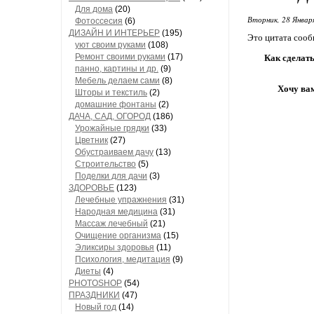
Для дома
(20)
Вторник, 28 Январ
Фотоссесия
(6)
ДИЗАЙН И ИНТЕРЬЕР
(195)
Это цитата соо
уют своим руками
(108)
Ремонт своими руками
(17)
Как сделат
панно, картины и др.
(9)
Мебель делаем сами
(8)
Хочу вам 
Шторы и текстиль
(2)
домашние фонтаны
(2)
ДАЧА, САД, ОГОРОД
(186)
Урожайные грядки
(33)
Цветник
(27)
Обустраиваем дачу
(13)
Строительство
(5)
Поделки для дачи
(3)
ЗДОРОВЬЕ
(123)
Лечебные упражнения
(31)
Народная медицина
(31)
Массаж лечебный
(21)
Очищение организма
(15)
Эликсиры здоровья
(11)
Психология, медитация
(9)
Диеты
(4)
PHOTOSHOP
(54)
ПРАЗДНИКИ
(47)
Новый год
(14)