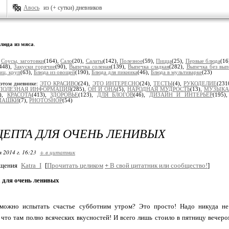
Авось
из (+ сутки) дневников
люда из мяса
.
:
Соусы, заготовки
(164),
Сало
(20),
Салаты
(142),
Полезное
(59),
Пицца
(25),
Первые блюда
(16
448),
Закуски горячие
(90),
Выпечка соленая
(139),
Выпечка сладкая
(282),
Выпечка без вып
иц, круп
(63),
Блюда из овощей
(190),
Блюда для пикника
(46),
Блюда в мультиварке
(23)
этом дневнике:
ЭТО КРАСИВО
(24),
ЭТО ИНТЕРЕСНО
(24),
ТЕСТЫ
(4),
РУКОДЕЛИЕ
(231
ПОЛЕЗНАЯ ИНФОРМАЦИЯ
(285),
ОН И ОНА
(5),
НАРОДНАЯ МУДРОСТЬ
(13),
МУЗЫКА
6),
КРАСОТА
(413),
ЗДОРОВЬЕ
(123),
ДЛЯ БЛОГОВ
(46),
ДИЗАЙН И ИНТЕРЬЕР
(195)
МАШКИ
(7),
PHOTOSHOP
(54)
ЦЕПТА ДЛЯ ОЧЕНЬ ЛЕНИВЫХ
я 2014 г. 16:23
+ в цитатник
бщения
Katra_I
[
Прочитать целиком
+
В свой цитатник или сообщество!
]
 для очень ленивых
 можно испытать счастье субботним утром? Это просто! Надо никуда не
что там полно всяческих вкусностей! И всего лишь стоило в пятницу вечеро