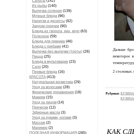
Салаты
(142)
Из рыбы
(140)
Выпечка соленая
(139)
Мучные блюда
(96)
Напитки и десерты
(92)
Закуски горячие
(90)
Блюда из творога, яиц, круп
(63)
Полезное
(59)
Блюда для пикника
(46)
Блюда с грибами
(41)
Дальше бро
Выпечка без выпечки (торты)
(28)
некоторое в
Пицца
(25)
Блюда в мультиварке
(23)
температуру
Сало
(20)
2 столовых
Первые блюда
(16)
КРАСОТА
(413)
Натуральная косметика
(29)
Уход за волосами
(28)
Физические упражнения
(18)
Рубрики:
КУЛИНАР
Макияж
(15)
КУЛИНАР
Уход за лицом
(14)
Прически
(12)
Эфирные масла
(3)
Уход за руками, ногами
(3)
Массаж
(2)
Маникюр
(2)
КАК СД
ПОЛЕЗНАЯ ИНФОРМАЦИЯ
(285)