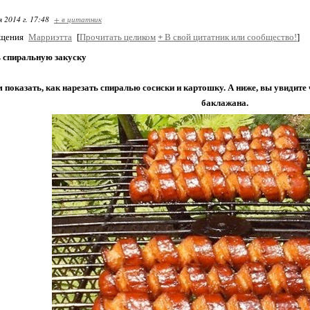
я 2014 г. 17:48
+ в цитатник
бщения
Марриэтта
[
Прочитать целиком
+
В свой цитатник или сообщество!
]
ь спиральную закуску
показать, как нарезать спиралью сосиски и картошку. А ниже, вы увидите
баклажана.