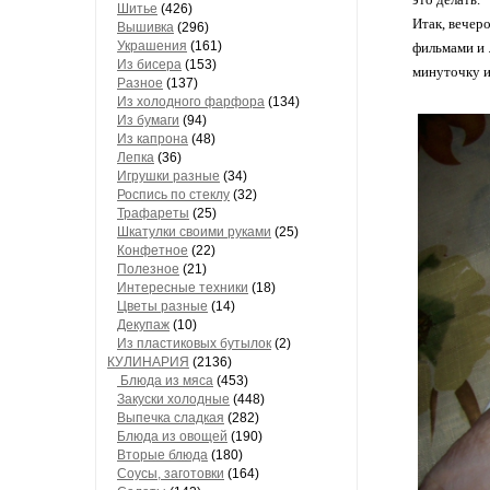
Шитье
(426)
Итак, вечер
Вышивка
(296)
Украшения
(161)
фильмами и 
Из бисера
(153)
минуточку и
Разное
(137)
Из холодного фарфора
(134)
Из бумаги
(94)
Из капрона
(48)
Лепка
(36)
Игрушки разные
(34)
Роспись по стеклу
(32)
Трафареты
(25)
Шкатулки своими руками
(25)
Конфетное
(22)
Полезное
(21)
Интересные техники
(18)
Цветы разные
(14)
Декупаж
(10)
Из пластиковых бутылок
(2)
КУЛИНАРИЯ
(2136)
Блюда из мяса
(453)
Закуски холодные
(448)
Выпечка сладкая
(282)
Блюда из овощей
(190)
Вторые блюда
(180)
Соусы, заготовки
(164)