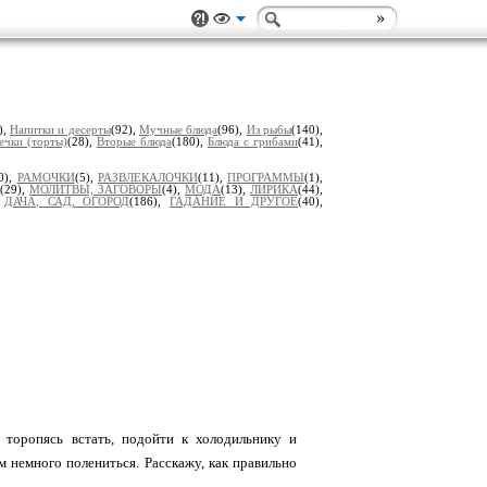
),
Напитки и десерты
(92),
Мучные блюда
(96),
Из рыбы
(140),
ечки (торты)
(28),
Вторые блюда
(180),
Блюда с грибами
(41),
0),
РАМОЧКИ
(5),
РАЗВЛЕКАЛОЧКИ
(11),
ПРОГРАММЫ
(1),
(29),
МОЛИТВЫ, ЗАГОВОРЫ
(4),
МОДА
(13),
ЛИРИКА
(44),
,
ДАЧА, САД, ОГОРОД
(186),
ГАДАНИЕ И ДРУГОЕ
(40),
 торопясь встать, подойти к холодильнику и
м немного полениться. Расскажу, как правильно