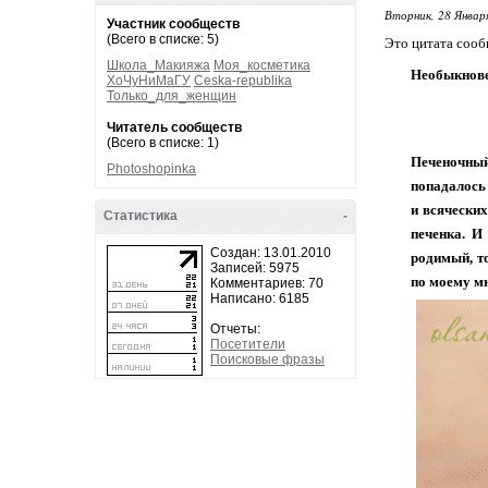
Вторник, 28 Январ
Участник сообществ
(Всего в списке: 5)
Это цитата соо
Школа_Макияжа
Моя_косметика
Необыкнове
ХоЧуНиМаГУ
Ceska-republika
Только_для_женщин
Читатель сообществ
(Всего в списке: 1)
Печеночный
Photoshopinka
попадалось 
и всяческих
Статистика
-
печенка. И
Создан: 13.01.2010
родимый, то
Записей: 5975
по моему мн
Комментариев: 70
Написано: 6185
Отчеты:
Посетители
Поисковые фразы