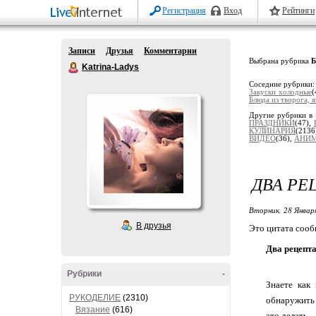
Регистрация
Вход
Рейтинги
Записи
Друзья
Комментарии
Выбрана рубрика
Б
Katrina-Ladys
Соседние рубрики
Закуски холодные
(
Блюда из творога, я
Другие рубрики в 
ПРАЗДНИКИ
(47),
КУЛИНАРИЯ
(213
ВИДЕО
(36),
АНИ
ДВА РЕ
Вторник, 28 Январ
В друзья
Это цитата соо
Два рецепта
Рубрики
-
Знаете как
РУКОДЕЛИЕ
(2310)
обнаружить 
Вязание
(616)
это делать.