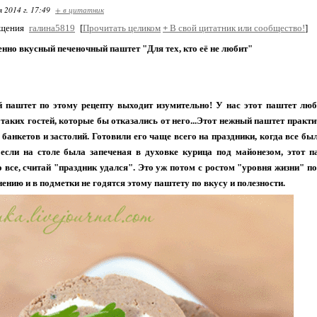
я 2014 г. 17:49
+ в цитатник
бщения
галина5819
[
Прочитать целиком
+
В свой цитатник или сообщество!
]
нно вкусный печеночный паштет "Для тех, кто её не любит"
 паштет по этому рецепту выходит изумительно! У нас этот паштет люб
таких гостей, которые бы отказались от него...Этот нежный паштет практ
 банкетов и застолий. Готовили его чаще всего на праздники, когда все б
 если на столе была запеченая в духовке курица под майонезом, этот 
 все, считай "праздник удался". Это уж потом с ростом "уровня жизни" п
ению и в подметки не годятся этому паштету по вкусу и полезности.