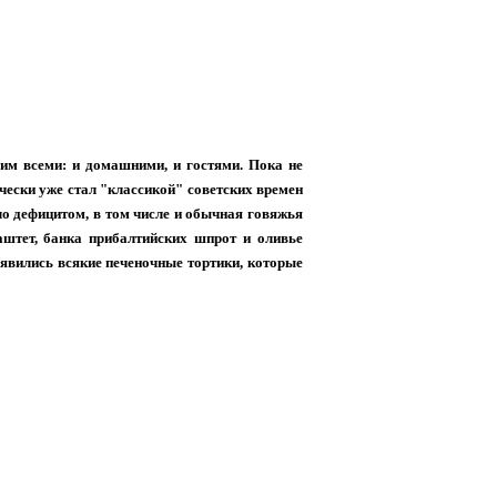
им всеми: и домашними, и гостями. Пока не
ически уже стал "классикой" советских времен
ыло дефицитом, в том числе и обычная говяжья
паштет, банка прибалтийских шпрот и оливье
оявились всякие печеночные тортики, которые