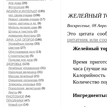
Для дома
(20)
Фотоссесия
(6)
ДИЗАЙН И ИНТЕРЬЕР
(195)
ЖЕЛЕЙНЫЙ Т
уют своим руками
(108)
Ремонт своими руками
(17)
панно, картины и др.
(9)
Воскресенье, 08 Апре
Мебель делаем сами
(8)
Шторы и текстиль
(2)
Это цитата со
домашние фонтаны
(2)
цитатник или со
ДАЧА, САД, ОГОРОД
(186)
Урожайные грядки
(33)
Желейный тор
Цветник
(27)
Обустраиваем дачу
(13)
Строительство
(5)
Поделки для дачи
(3)
Время пригот
ЗДОРОВЬЕ
(123)
часа (лучше на
Лечебные упражнения
(31)
Народная медицина
(31)
Калорийность 
Массаж лечебный
(21)
Очищение организма
(15)
Количество по
Эликсиры здоровья
(11)
Психология, медитация
(9)
Диеты
(4)
Ингредиенты
PHOTOSHOP
(54)
ПРАЗДНИКИ
(47)
Новый год
(14)