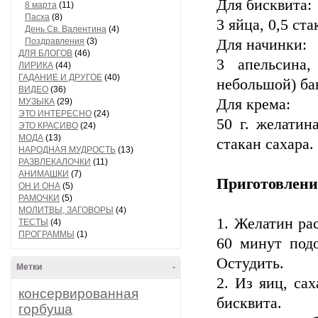
Для бисквита:
8 марта
(11)
Пасха
(8)
3 яйца, 0,5 ста
День Св. Валентина
(4)
Поздравления
(3)
Для начинки:
ДЛЯ БЛОГОВ
(46)
3 апельсина,
ЛИРИКА
(44)
ГАДАНИЕ И ДРУГОЕ
(40)
небольшой) ба
ВИДЕО
(36)
Для крема:
МУЗЫКА
(29)
ЭТО ИНТЕРЕСНО
(24)
50 г. желатин
ЭТО КРАСИВО
(24)
МОДА
(13)
стакан сахара.
НАРОДНАЯ МУДРОСТЬ
(13)
РАЗВЛЕКАЛОЧКИ
(11)
АНИМАШКИ
(7)
Приготовлени
ОН И ОНА
(5)
РАМОЧКИ
(5)
МОЛИТВЫ, ЗАГОВОРЫ
(4)
1. Желатин рас
ТЕСТЫ
(4)
ПРОГРАММЫ
(1)
60 минут подо
Остудить.
Метки
-
2. Из яиц, са
консервированная
бисквита.
горбуша