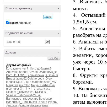
3. Выпекать 
минут.
Поиск по дневнику
-
4. Остывший 
1,5х1,5 см.
в этом дневнике
5. Апельсины
Подписка по e-mail
-
разобрать на 
6. Ананасы и 
7. Взбить сме
Друзья
-
желатин, хоро
Все (52)
уже через 10 
Друзья оффлайн
быстро.
Кого давно нет?
Кого добавить?
Adelvace
anngol
Anyuta-UA
belorys_kh
8. Фрукты кр
Born_to_LOVE_
chuvasheva
Dushka_li
Ernata
fatima62
Galche
Ledy_OlgA
бортами.
lenusik131313
lu-e
Mademoiselle_Viv
Marguwa
microfon
Nelya_Gerbekova
9. Выложить ч
nice_user
O_l_i_v_i_y_a
sancase
Skuters
t_calypso
VALKOINEN
10. На бискви
Velessa_JeM
Volody24_gl
Ванильное_творчество
Вечерком
затем выложит
Владимир_Шильников
Гелена
Гуррри
Дайтека
Душица
Жагуара
икви