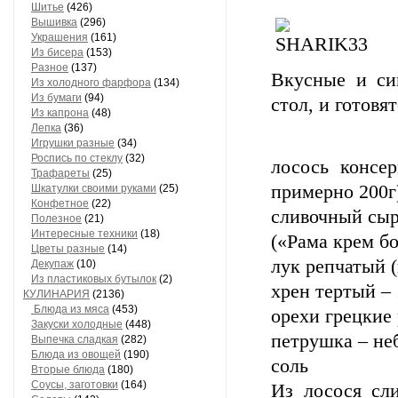
Шитье
(426)
Вышивка
(296)
Украшения
(161)
Из бисера
(153)
Разное
(137)
Вкусные и си
Из холодного фарфора
(134)
Из бумаги
(94)
стол, и готовя
Из капрона
(48)
Лепка
(36)
Игрушки разные
(34)
Роспись по стеклу
(32)
лосось консе
Трафареты
(25)
примерно 200г
Шкатулки своими руками
(25)
Конфетное
(22)
сливочный сыр
Полезное
(21)
Интересные техники
(18)
(«Рама крем б
Цветы разные
(14)
лук репчатый (
Декупаж
(10)
Из пластиковых бутылок
(2)
хрен тертый – 
КУЛИНАРИЯ
(2136)
Блюда из мяса
(453)
орехи грецкие 
Закуски холодные
(448)
петрушка – не
Выпечка сладкая
(282)
Блюда из овощей
(190)
соль
Вторые блюда
(180)
Соусы, заготовки
(164)
Из лосося сли