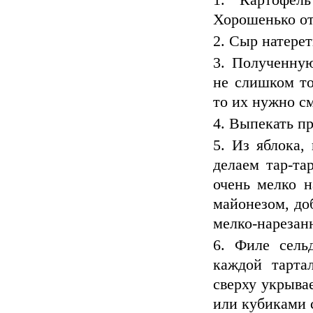
Хорошенько от
Сыр натерет
Полученную
не слишком то
то их нужно с
Выпекать пр
Из яблока,
делаем тар-та
очень мелко н
майонезом, до
мелко-нарезан
Филе сель
каждой тарта
сверху укрыва
или кубиками 