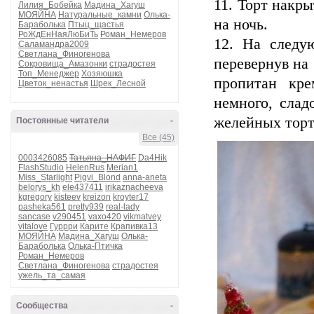
11. Торт накр
Лилия_Бобейка
Мадина_Хагуш
МОЯЙНА
Натуральные_камни
Олька-
на ночь.
Бараболька
Птыц_щастья
РоЖдЕнНаяЛюБиТь
Роман_Немеров
12. На следу
Саламандра2009
Светлана_Финогенова
перевернув на 
Сокровища_Амазонки
страдостея
Топ_Менеджер
Хозяюшка
пропитан кр
Цветок_ненастья
Шрек_Лесной
немного, слад
желейных торто
Постоянные читатели
-
Все (45)
0003426085
Татьяна_НАФИГ
Da4Hik
FlashStudio
HelenRus
Merian1
Miss_Starlight
Pigvi_Blond
anna-aneta
belorys_kh
ele437411
irikaznacheeva
kgregory
kisteev
kreizon
kroyter17
pasheka561
pretty939
real-lady
sancase
v290451
vaxo420
vikmatvey
vitalove
Гуррри
Карите
Крапивка13
МОЯЙНА
Мадина_Хагуш
Олька-
Бараболька
Олька-Птичка
Роман_Немеров
Светлана_Финогенова
страдостея
ужель_та_самая
Сообщества
-