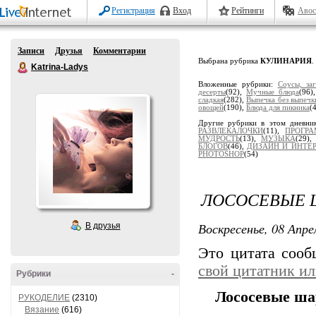
Регистрация
Вход
Рейтинги
Авос
Записи
Друзья
Комментарии
Выбрана рубрика
КУЛИНАРИЯ
.
Katrina-Ladys
Вложенные рубрики:
Соусы, за
десерты
(92),
Мучные блюда
(96)
сладкая
(282),
Выпечка без выпечк
овощей
(190),
Блюда для пикника
(
Другие рубрики в этом дневни
РАЗВЛЕКАЛОЧКИ
(11),
ПРОГР
МУДРОСТЬ
(13),
МУЗЫКА
(29)
БЛОГОВ
(46),
ДИЗАЙН И ИНТЕР
PHOTOSHOP
(54)
ЛОСОСЕВЫЕ 
Воскресенье, 08 Апре
В друзья
Это цитата соо
свой цитатник и
Рубрики
-
Лососевые ш
РУКОДЕЛИЕ
(2310)
Вязание
(616)