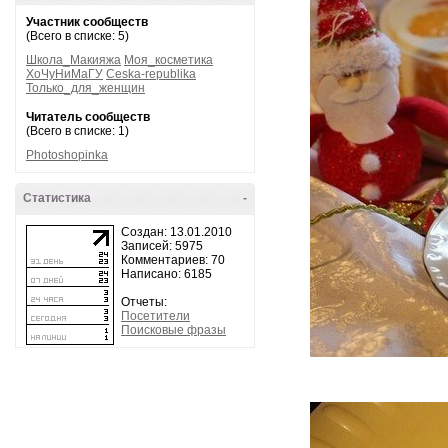
Участник сообществ
(Всего в списке: 5)
Школа_Макияжа
Моя_косметика
ХоЧуНиМаГУ
Ceska-republika
Только_для_женщин
Читатель сообществ
(Всего в списке: 1)
Photoshopinka
Статистика
-
Создан: 13.01.2010
Записей: 5975
Комментариев: 70
Написано: 6185
Отчеты:
Посетители
Поисковые фразы