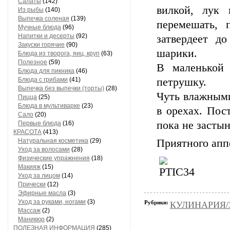
Салаты
(142)
вилкой, лук 
Из рыбы
(140)
Выпечка соленая
(139)
перемешать, 
Мучные блюда
(96)
Напитки и десерты
(92)
затвердеет д
Закуски горячие
(90)
шарики.
Блюда из творога, яиц, круп
(63)
Полезное
(59)
В маленькой
Блюда для пикника
(46)
Блюда с грибами
(41)
петрушку.
Выпечка без выпечки (торты)
(28)
Чуть влажными
Пицца
(25)
Блюда в мультиварке
(23)
в орехах. Пос
Сало
(20)
пока не застын
Первые блюда
(16)
КРАСОТА
(413)
Натуральная косметика
(29)
Приятного апп
Уход за волосами
(28)
Физические упражнения
(18)
Макияж
(15)
Уход за лицом
(14)
Прически
(12)
Эфирные масла
(3)
Уход за руками, ногами
(3)
Рубрики:
КУЛИНАРИЯ/З
Массаж
(2)
Маникюр
(2)
ПОЛЕЗНАЯ ИНФОРМАЦИЯ
(285)