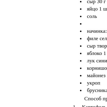
сыр 30 г
яйцо 1 ш
соль
начинка:
филе сел
сыр твор
яблоко 1
лук сини
корниш
майонез 1
укроп
брусника
Способ п
Картофел