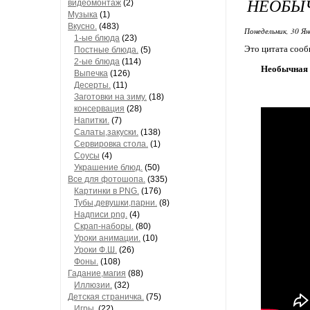
НЕОБЫ
видеомонтаж
(2)
Музыка
(1)
Вкусно.
(483)
Понедельник, 30 Ян
1-ые блюда
(23)
Это цитата соо
Постные блюда.
(5)
2-ые блюда
(114)
Необычная 
Выпечка
(126)
Десерты.
(11)
Заготовки на зиму.
(18)
консервация
(28)
Напитки.
(7)
Салаты,закуски.
(138)
Сервировка стола.
(1)
Соусы
(4)
Украшение блюд.
(50)
Все для фотошопа.
(335)
Картинки в PNG.
(176)
Тубы,девушки,парни.
(8)
Надписи png.
(4)
Скрап-наборы.
(80)
Уроки анимации.
(10)
Уроки Ф.Ш.
(26)
Фоны.
(108)
Гадание,магия
(88)
Иллюзии.
(32)
Детская страничка.
(75)
Игры.
(22)