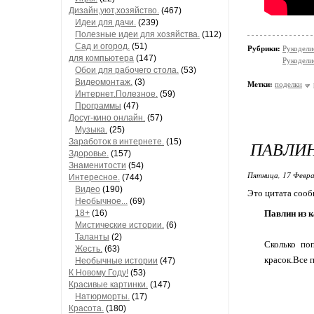
Дизайн,уют,хозяйство.
(467)
Идеи для дачи.
(239)
Полезные идеи для хозяйства.
(112)
Сад и огород.
(51)
Рубрики:
Рукодели
для компьютера
(147)
Рукодели
Обои для рабочего стола.
(53)
Видеомонтаж.
(3)
Метки:
поделки
Интернет.Полезное.
(59)
Программы
(47)
Досуг-кино онлайн.
(57)
Музыка.
(25)
Заработок в интернете.
(15)
ПАВЛИН
Здоровье.
(157)
Знаменитости
(54)
Пятница, 17 Февра
Интересное.
(744)
Видео
(190)
Это цитата соо
Необычное...
(69)
18+
(16)
Павлин из 
Мистические истории.
(6)
Таланты
(2)
Сколько по
Жесть.
(63)
красок.Все 
Необычные истории
(47)
К Новому Году!
(53)
Красивые картинки.
(147)
Натюрморты.
(17)
Красота.
(180)