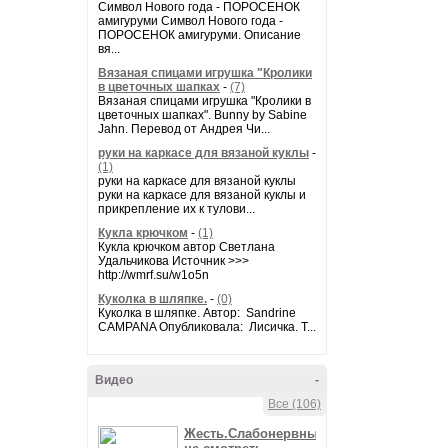
Символ Нового года - ПОРОСЕНОК
амигуруми Символ Нового года -
ПОРОСЕНОК амигуруми. Описание
вя...
Вязаная спицами игрушка "Кролики
в цветочных шапках
-
(7)
Вязаная спицами игрушка "Кролики в
цветочных шапках". Bunny by Sabine
Jahn. Перевод от Андрея Чи...
руки на каркасе для вязаной куклы
-
(1)
руки на каркасе для вязаной куклы
руки на каркасе для вязаной куклы и
прикрепление их к тулови...
Кукла крючком
-
(1)
Кукла крючком автор Светлана
Удальчикова Источник >>>
http://wmrf.su/w1o5n
Куколка в шляпке.
-
(0)
Куколка в шляпке. Автор: Sandrine
CAMPANA Опубликовала: Лисичка. Т...
Видео
-
Все (106)
Жесть.Слабонервным