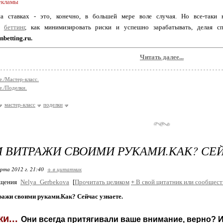
екламы
 ставках - это, конечно, в большей мере воле случая. Но все-таки н
й
беттинг
, как минимизировать риски и успешно зарабатывать, делая с
nbetting.ru.
Читать далее...
е./Мастер-класс.
е./Поделки.
мастер-класс
поделки
 ВИТРАЖИ СВОИМИ РУКАМИ.КАК? СЕЙ
арта 2012 г. 21:40
+ в цитатник
бщения
Nelya_Gerbekova
[
Прочитать целиком
+
В свой цитатник или сообщест
ражи своими руками.Как? Сейчас узнаете.
и...
Они всегда притягивали ваше внимание, верно? И