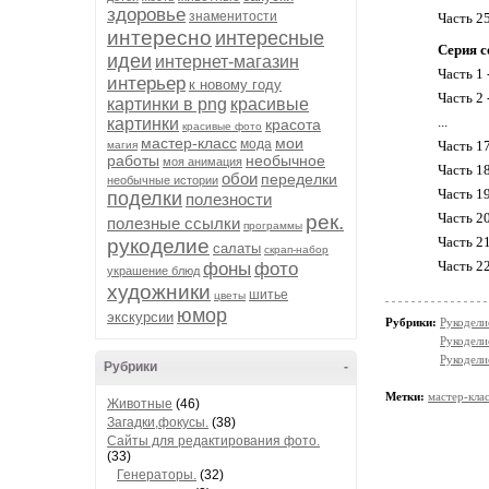
здоровье
знаменитости
Часть 2
интересно
интересные
Серия с
идеи
интернет-магазин
Часть 1 
интерьер
к новому году
Часть 2 
картинки в png
красивые
...
картинки
красота
красивые фото
мастер-класс
мои
мода
Часть 1
магия
работы
необычное
моя анимация
Часть 1
обои
переделки
необычные истории
Часть 1
поделки
полезности
Часть 2
рек.
полезные ссылки
программы
Часть 2
рукоделие
салаты
скрап-набор
Часть 2
фоны
фото
украшение блюд
художники
шитье
цветы
юмор
экскурсии
Рубрики:
Рукодели
Рукодели
Рукодели
Рубрики
-
Метки:
мастер-кла
Животные
(46)
Загадки,фокусы.
(38)
Сайты для редактирования фото.
(33)
Генераторы.
(32)