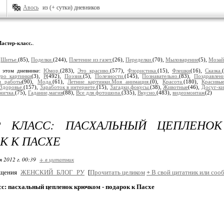
Авось
из (+ сутки) дневников
астер-класс.
.
:
Шитье.
(85),
Поделки.
(244),
Плетение из газет.
(26),
Переделки.
(70),
Мыловарение
(5),
Мозай
 этом дневнике:
Юмор.
(283),
Это красиво.
(577),
Флористика.
(15),
Флешки
(16),
Сказка.
тро картинки
(3),
Р
(492),
Поэзия.
(5),
Полезности.
(145),
Познавательно.
(83),
Поздравлени
 работы
(90),
Мода.
(61),
Летние картинки.Моя анимация.
(0),
Красота.
(180),
Красивые
Здоровье.
(157),
Заработок в интернете.
(15),
Загадки,фокусы.
(38),
Животные
(46),
Досуг-ки
ничка.
(75),
Гадание,магия
(88),
Все для фотошопа.
(335),
Вкусно.
(483),
видеомонтаж
(2)
Р КЛАСС: ПАСХАЛЬНЫЙ ЦЕПЛЕНО
К К ПАСХЕ
я 2012 г. 00:39
+ в цитатник
бщения
ЖЕНСКИЙ_БЛОГ_РУ
[
Прочитать целиком
+
В свой цитатник или соо
с: пасхальный цепленок крючком - подарок к Пасхе