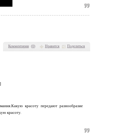
Комментарии
(
0
)
Нравится
Поделиться
]
имания.Какую красоту передают разнообразие
кую красоту.