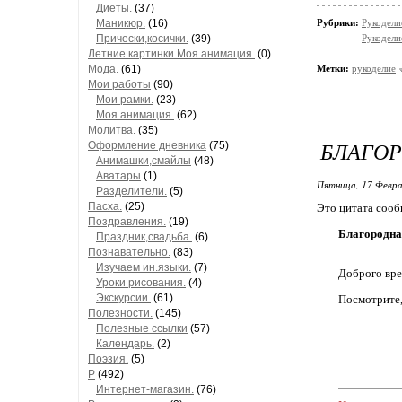
Диеты.
(37)
Маникюр.
(16)
Рубрики:
Рукодели
Прически,косички.
(39)
Рукодели
Летние картинки.Моя анимация.
(0)
Мода.
(61)
Метки:
рукоделие
Мои работы
(90)
Мои рамки.
(23)
Моя анимация.
(62)
Молитва.
(35)
БЛАГОР
Оформление дневника
(75)
Анимашки,смайлы
(48)
Аватары
(1)
Пятница, 17 Февра
Разделители.
(5)
Пасха.
(25)
Это цитата соо
Поздравления.
(19)
Благородная
Праздник,свадьба.
(6)
Познавательно.
(83)
Изучаем ин.языки.
(7)
Доброго вре
Уроки рисования.
(4)
Экскурсии.
(61)
Посмотрите,
Полезности.
(145)
Полезные ссылки
(57)
Календарь.
(2)
Поэзия.
(5)
Р
(492)
Интернет-магазин.
(76)