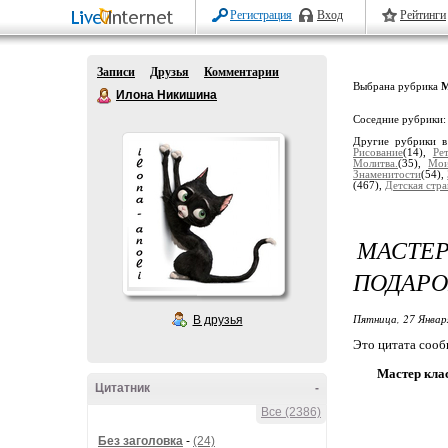
Регистрация
Вход
Рейтинги
Записи
Друзья
Комментарии
Выбрана рубрика
М
Илона Никишина
Соседние рубрики
Другие рубрики в
Рисование
(14),
Ре
Молитва.
(35),
Мои
Знаменитости
(54),
(467),
Детская стра
МАСТЕ
ПОДАРО
Пятница, 27 Январ
В друзья
Это цитата соо
Мастер клас
Цитатник
-
Все (2386)
Без заголовка
-
(24)