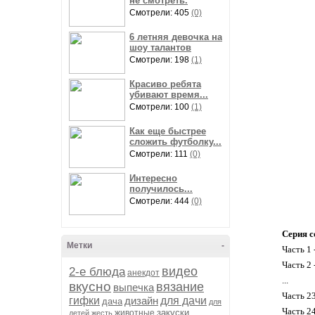
не смотреть.
Смотрели: 405
(0)
6 летняя девочка на
шоу талантов
Смотрели: 198
(1)
Красиво ребята
убивают время...
Смотрели: 100
(1)
Как еще быстрее
сложить футболку...
Смотрели: 111
(0)
Интересно
получилось...
Смотрели: 444
(0)
Серия с
Метки
-
Часть 1 
Часть 2 
видео
2-е блюда
анекдот
...
вкусно
вязание
выпечка
Часть 2
гифки
дизайн
для дачи
дача
для
Часть 2
закуски
животные
детей
жесть