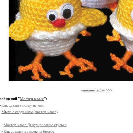
читать далее >>>
ообщений "
Мастер-класс
":
-
Как сделать полку из книг
-
Мыло с сердечком (мастер-класс)
3 -
Мастер-класс Декорирование стульев
4 -
Как сделать дракона из бисера