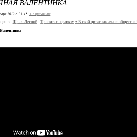
ЧНАЯ ВАЛЕНТИНКА
варя 2012 г. 23:41
+ в цитатник
бщения
Шрек_Лесной
[
Прочитать целиком
+
В свой цитатник или сообщество!
Валентинка