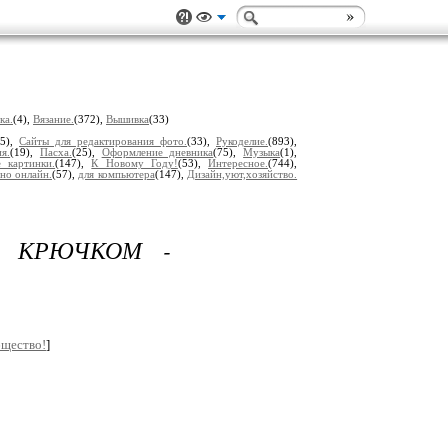
ка.
(4),
Вязание.
(372),
Вышивка
(33)
(5),
Сайты для редактирования фото.
(33),
Рукоделие.
(893),
я.
(19),
Пасха.
(25),
Оформление дневника
(75),
Музыка
(1),
 картинки.
(147),
К Новому Году!
(53),
Интересное.
(744),
но онлайн.
(57),
для компьютера
(147),
Дизайн,уют,хозяйство.
К КРЮЧКОМ -
бщество!
]