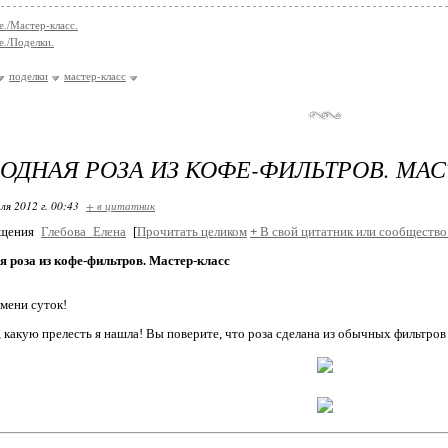
е./Мастер-класс.
е./Поделки.
поделки
мастер-класс
ОДНАЯ РОЗА ИЗ КОФЕ-ФИЛЬТРОВ. МАС
ля 2012 г. 00:43
+ в цитатник
бщения
Глебова_Елена
[
Прочитать целиком
+
В свой цитатник или сообщество
 роза из кофе-фильтров. Мастер-класс
мени суток!
 какую прелесть я нашла! Вы поверите, что роза сделана из обычных фильтро