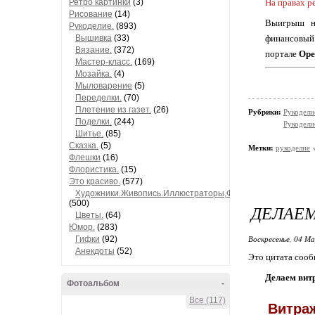
На правах р
Ретро картинки
(3)
Рисование
(14)
Выигрыш на
Рукоделие.
(893)
финансовы
Вышивка
(33)
Вязание.
(372)
портале
Ope
Мастер-класс.
(169)
Мозайка.
(4)
Мыловарение
(5)
Переделки.
(70)
Плетение из газет.
(26)
Рубрики:
Рукодели
Поделки.
(244)
Рукодели
Шитье.
(85)
Сказка.
(5)
Метки:
рукоделие
Флешки
(16)
Флористика.
(15)
Это красиво.
(577)
Художники.Живопись.Иллюстраторы,Фотографы.
(500)
ДЕЛАЕМ
Цветы.
(64)
Юмор.
(283)
Воскресенье, 04 М
Гифки
(92)
Анекдоты
(52)
Это цитата соо
Делаем вит
Фотоальбом
-
Все (117)
Витраж