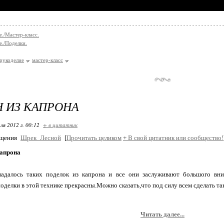
е./Мастер-класс.
е./Поделки.
рукоделие
мастер-класс
 ИЗ КАПРОНА
ля 2012 г. 00:12
+ в цитатник
бщения
Шрек_Лесной
[
Прочитать целиком
+
В свой цитатник или сообщество!
капрона
падалось таких поделок из капрона и все они заслуживают большого вн
поделки в этой технике прекрасны.Можно сказать,что под силу всем сделать та
Читать далее...