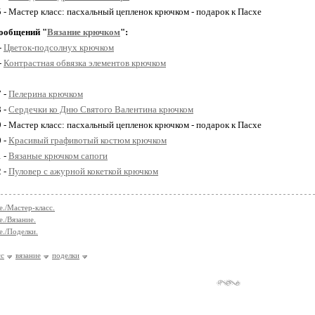
5 - Мастер класс: пасхальный цепленок крючком - подарок к Пасхе
ообщений "
Вязание крючком
":
-
Цветок-подсолнух крючком
-
Контрастная обвязка элементов крючком
7 -
Пелерина крючком
8 -
Сердечки ко Дню Святого Валентина крючком
9 - Мастер класс: пасхальный цепленок крючком - подарок к Пасхе
0 -
Красивый графивотый костюм крючком
1 -
Вязаные крючком сапоги
2 -
Пуловер с ажурной кокеткой крючком
е./Мастер-класс.
е./Вязание.
е./Поделки.
сс
вязание
поделки