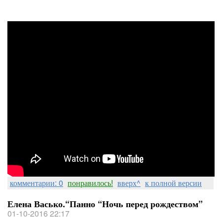
комментарии: 0
понравилось!
вверх^
к полной версии
Елена Васько.“Панно “Ночь перед рождеством”
01-10-2016 22:17