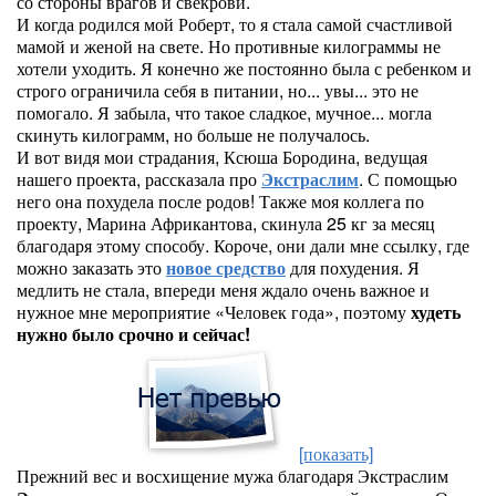
со стороны врагов и свекрови.
И когда родился мой Роберт, то я стала самой счастливой
мамой и женой на свете. Но противные килограммы не
хотели уходить. Я конечно же постоянно была с ребенком и
строго ограничила себя в питании, но... увы... это не
помогало. Я забыла, что такое сладкое, мучное... могла
скинуть килограмм, но больше не получалось.
И вот видя мои страдания, Ксюша Бородина, ведущая
нашего проекта, рассказала про
Экстраслим
. С помощью
него она похудела после родов! Также моя коллега по
проекту, Марина Африкантова, скинула 25 кг за месяц
благодаря этому способу. Короче, они дали мне ссылку, где
можно заказать это
новое средство
для похудения. Я
медлить не стала, впереди меня ждало очень важное и
нужное мне мероприятие «Человек года», поэтому
худеть
нужно было срочно и сейчас!
[показать]
Прежний вес и восхищение мужа благодаря Экстраслим