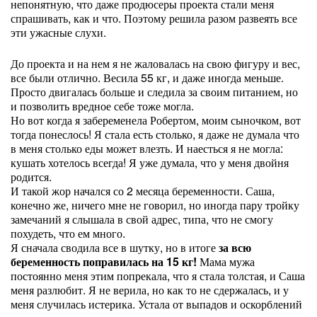
непонятную, что даже продюсеры проекта стали меня
спрашивать, как и что. Поэтому решила разом развеять все
эти ужасные слухи.
До проекта и на нем я не жаловалась на свою фигуру и вес,
все были отлично. Весила 55 кг, и даже иногда меньше.
Просто двигалась больше и следила за своим питанием, но
и позволить вредное себе тоже могла.
Но вот когда я забеременела Робертом, моим сыночком, вот
тогда понеслось! Я стала есть столько, я даже не думала что
в меня столько еды может влезть. И наесться я не могла:
кушать хотелось всегда! Я уже думала, что у меня двойня
родится.
И такой жор начался со 2 месяца беременности. Саша,
конечно же, ничего мне не говорил, но иногда пару тройку
замечаний я слышала в свой адрес, типа, что не смогу
похудеть, что ем много.
Я сначала сводила все в шутку, но в итоге
за всю
беременность поправилась на 15 кг!
Мама мужа
постоянно меня этим попрекала, что я стала толстая, и Саша
меня разлюбит. Я не верила, но как то не сдержалась, и у
меня случилась истерика. Устала от выпадов и оскорблений