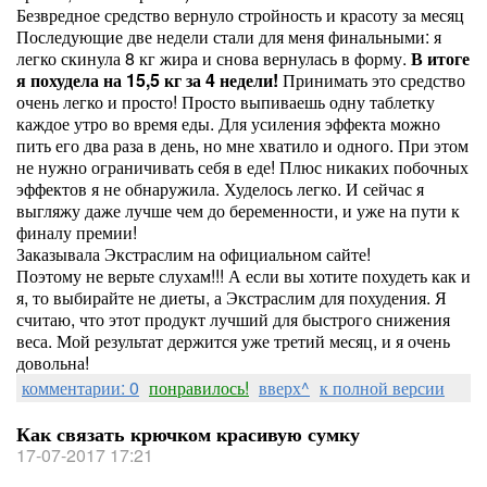
Безвредное средство вернуло стройность и красоту за месяц
Последующие две недели стали для меня финальными: я
легко скинула 8 кг жира и снова вернулась в форму.
В итоге
я похудела на 15,5 кг за 4 недели!
Принимать это средство
очень легко и просто! Просто выпиваешь одну таблетку
каждое утро во время еды. Для усиления эффекта можно
пить его два раза в день, но мне хватило и одного. При этом
не нужно ограничивать себя в еде! Плюс никаких побочных
эффектов я не обнаружила. Худелось легко. И сейчас я
выгляжу даже лучше чем до беременности, и уже на пути к
финалу премии!
Заказывала Экстраслим на официальном сайте!
Поэтому не верьте слухам!!! А если вы хотите похудеть как и
я, то выбирайте не диеты, а Экстраслим для похудения. Я
считаю, что этот продукт лучший для быстрого снижения
веса. Мой результат держится уже третий месяц, и я очень
довольна!
комментарии: 0
понравилось!
вверх^
к полной версии
Как связать крючком красивую сумку
17-07-2017 17:21