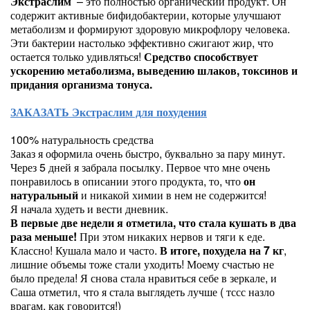
Экстраслим
– это полностью органический продукт. Он
содержит активные бифидобактерии, которые улучшают
метаболизм и формируют здоровую микрофлору человека.
Эти бактерии настолько эффективно сжигают жир, что
остается только удивляться!
Средство способствует
ускорению метаболизма, выведению шлаков, токсинов и
придания организма тонуса.
ЗАКАЗАТЬ Экстраслим для похудения
100% натуральность средства
Заказ я оформила очень быстро, буквально за пару минут.
Через 5 дней я забрала посылку. Первое что мне очень
понравилось в описании этого продукта, то, что
он
натуральный
и никакой химии в нем не содержится!
Я начала худеть и вести дневник.
В первые две недели я отметила, что стала кушать в два
раза меньше!
При этом никаких нервов и тяги к еде.
Классно! Кушала мало и часто.
В итоге, похудела на 7 кг
,
лишние объемы тоже стали уходить! Моему счастью не
было предела! Я снова стала нравиться себе в зеркале, и
Саша отметил, что я стала выглядеть лучше ( тссс назло
врагам, как говорится!)