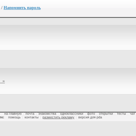
/
Напомнить пароль
 »
:
на главную
|
почта
|
знакомства
|
одноклассники
|
фото
|
открытки
|
тесты
|
чат
те:
помощь
|
контакты
|
разместить рекламу
|
версия для pda