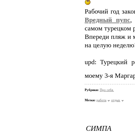
Рабочий год зак
Вредный пупс
,
самом турецком 
Впереди пляж и 
на целую неделю
upd: Турецкий р
моему 3-я Маргар
Рубрики:
Про себя.
Метки:
работа
отдых
СИМПА