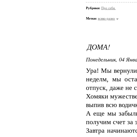
Рубрики:
Про себя.
Метки:
всяко-разно
ДОМА!
Понедельник, 04 Янва
Ура! Мы вернули
неделм, мы ост
отпуск, даже не 
Хомяки мужестве
выпив всю водичк
А еще мы забыли
получим счет за 
Завтра начинают