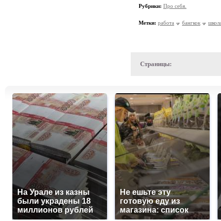
Рубрики:
Про себя.
Метки:
работа
бангкок
школ
Страницы:
На Урале из казны
Не ешьте эту
были украдены 18
готовую еду из
миллионов рублей
магазина: список