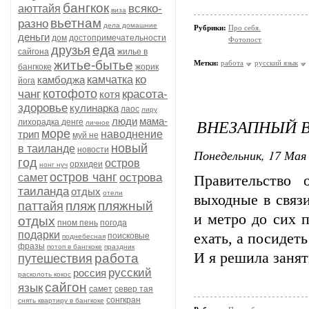
бангкок
всяко-
аюттайя
виза
вьетнам
разно
дела домашние
Рубрики:
Про себя.
деньги
дом
достопримечательности
Фотопост
еда
друзья
сайгона
жилье в
житье-бытье
Метки:
работа
русский язык
бангкоке
жорик
ко
камбоджа
камчатка
йога
котофото
чанг
красота-
котя
здоровье
кулинарка
лаос
лиру
люди
мама-
ВНЕЗАПНЫЙ 
лихорадка денге
личное
море
трип
наводнение
муй не
новый
в таиланде
новости
Понедельник, 17 Мая 
год
остров
орхидеи
нонг нуч
остров чанг
острова
самет
Правительство 
таиланда
отдых
отели
выходные в связ
пляж
пляжный
паттайя
и метро до сих 
отдых
пном пень
погода
подарки
ехать, а посидеть
поисковые
поднебесная
фразы
потоп в бангкоке
праздник
И я решила заня
работа
путешествия
русский
россия
расколоть кокос
сайгон
язык
самет
север тая
сонгкран
снять квартиру в бангкоке