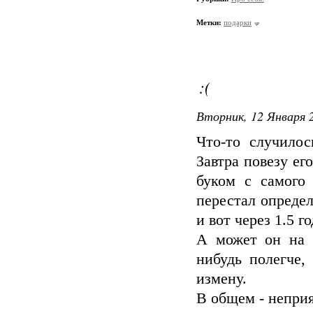
Метки:
подарки
:(
Вторник, 12 Января 2
Что-то случилос
Завтра повезу ег
буком с самого 
перестал опреде
и вот через 1.5 г
А может он на м
нибудь полегче,
измену.
В общем - непри