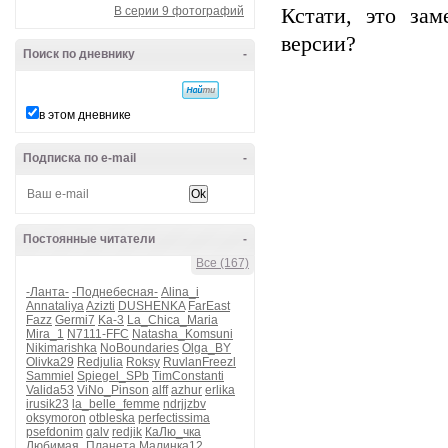
В серии 9 фотографий
Кстати, это за
версии?
Поиск по дневнику
-
в этом дневнике
Подписка по e-mail
-
Постоянные читатели
-
Все (167)
-Ланта-
-Поднебесная-
Alina_i
Annataliya
Azizti
DUSHENKA
FarEast
Fazz
Germi7
Ka-3
La_Chica_Maria
Mira_1
N7111-FFC
Natasha_Komsuni
Nikimarishka
NoBoundaries
Olga_BY
Olivka29
Redjulia
Roksy
RuvlanFreezl
Sammiel
Spiegel_SPb
TimConstanti
Valida53
ViNo_Pinson
alff
azhur
erlika
irusik23
la_belle_femme
ndrjjzbv
oksymoron
otbleska
perfectissima
psefdonim
qalv
redjik
КаЛю_чка
Любимая_Планета
Малинка12