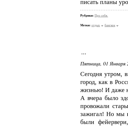
писать планы уро
Рубрики:
Про себя.
Метки:
отдых
бангкок
...
Пятница, 01 Января 
Сегодня утром, 
город, как в Рос
жизнью! И даже н
А вчера было зд
провожали стары
зажигал! Но мы н
были фейервери