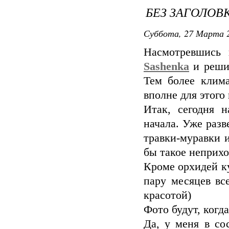
БЕЗ ЗАГОЛОВ
Суббота, 27 Марта 2
Насмотревшись 
Sashenka
и решил
Тем более клима
вполне для этого 
Итак, сегодня н
начала. Уже разв
травки-муравки 
бы такое неприх
Кроме орхидей ку
пару месяцев вс
красотой)
Фото будут, когд
Да, у меня в со