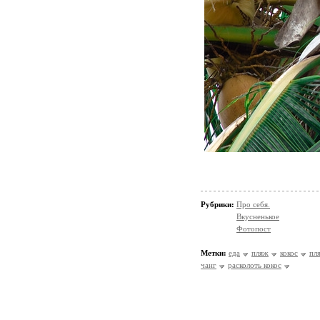
Рубрики:
Про себя.
Вкусненькое
Фотопост
Метки:
еда
пляж
кокос
пл
чанг
расколоть кокос