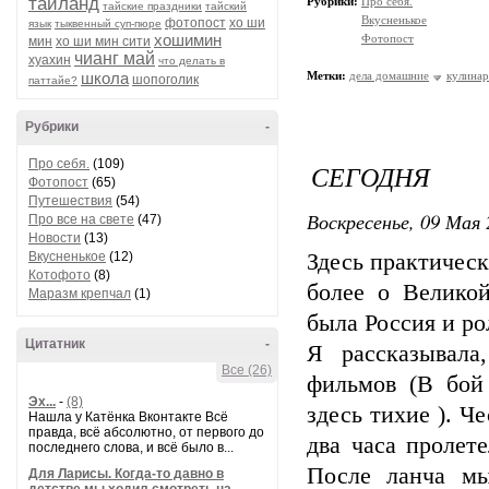
таиланд
Рубрики:
Про себя.
тайские праздники
тайский
Вкусненькое
фотопост
хо ши
язык
тыквенный суп-пюре
хошимин
Фотопост
мин
хо ши мин сити
чианг май
хуахин
что делать в
школа
Метки:
дела домашние
кулинар
шопоголик
паттайе?
Рубрики
-
Про себя.
(109)
СЕГОДНЯ
Фотопост
(65)
Путешествия
(54)
Воскресенье, 09 Мая 
Про все на свете
(47)
Новости
(13)
Вкусненькое
(12)
Здесь практическ
Котофото
(8)
более о Велико
Маразм крепчал
(1)
была Россия и ро
Цитатник
-
Я рассказывала
Все (26)
фильмов (В бой
Эх...
-
(8)
здесь тихие ). Ч
Нашла у Катёнка Вконтакте Всё
правда, всё абсолютно, от первого до
два часа пролет
последнего слова, и всё было в...
После ланча мы
Для Ларисы. Когда-то давно в