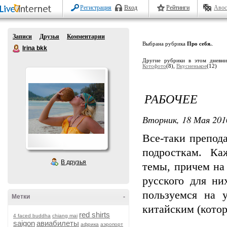
Регистрация
Вход
Рейтинги
Авос
Записи
Друзья
Комментарии
Выбрана рубрика
Про себя.
.
Irina bkk
Другие рубрики в этом дневн
Котофото
(8),
Вкусненькое
(12)
РАБОЧЕЕ
Вторник, 18 Мая 201
Все-таки препод
подросткам. К
В друзья
темы, причем на 
русского для ни
пользуемся на 
Метки
-
китайским (котор
red shirts
4 faced buddha
chiang mai
saigon
авиабилеты
африка
аэропорт