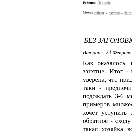
Рубрики:
Про себя.
Метки:
сайгон
паттайя
банг
БЕЗ ЗАГОЛОВ
Вторник, 23 Февраля 
Как оказалось,
занятие. Итог - 
уверена, что при
таки - предпоч
подождать 3-6 м
примеров множес
хочет уступить 
обратное - сход
такая хозяйка 