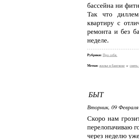
бассейна ни фитн
Так что диллем
квартиру с отли
ремонта и без б
неделе.
Рубрики:
Про себя.
Метки:
жилье в бангкоке
снять
БЫТ
Вторник, 09 Февраля 
Скоро нам грози
перелопачиваю г
через неделю уже