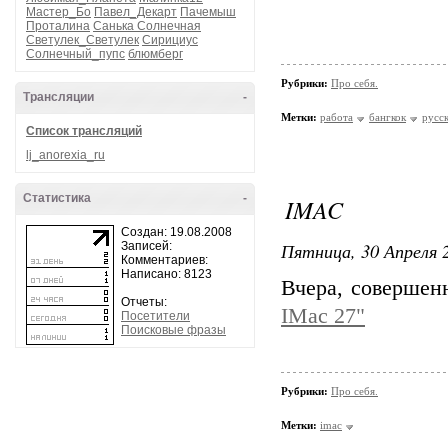
Мастер_Бо
Павел_Декарт
Пачемыш
Проталина
Санька Солнечная
Светулек_Светулек
Сирициус
Солнечный_пупс
блюмберг
Рубрики:
Про себя.
Трансляции
-
Метки:
работа
бангкок
русс
Список трансляций
lj_anorexia_ru
Статистика
-
IMAC
Создан: 19.08.2008
Пятница, 30 Апреля 2
Записей:
Комментариев:
Написано: 8123
Вчера, совершен
Отчеты:
IMac 27"
Посетители
Поисковые фразы
Рубрики:
Про себя.
Метки:
imac