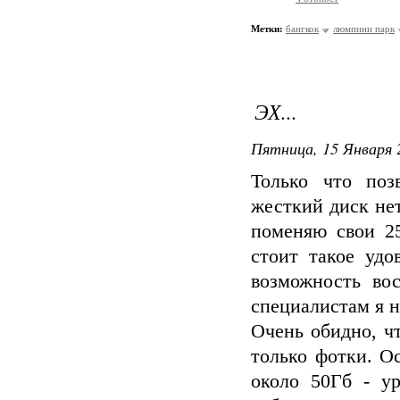
Метки:
бангкок
люмпини парк
ЭХ...
Пятница, 15 Января 
Только что поз
жесткий диск не
поменяю свои 25
стоит такое удо
возможность во
специалистам я н
Очень обидно, ч
только фотки. О
около 50Гб - ур