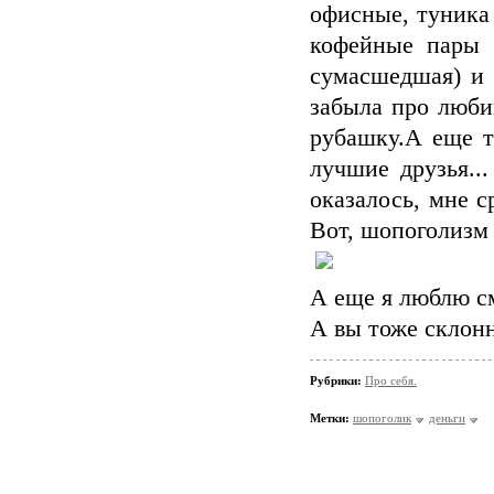
офисные, туника
кофейные пары 
сумасшедшая) и 
забыла про люби
рубашку.А еще т
лучшие друзья...
оказалось, мне с
Вот, шопоголизм
А еще я люблю см
А вы тоже склон
Рубрики:
Про себя.
Метки:
шопоголик
деньги