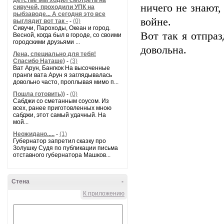
детстве мы ходил смотреть на
ничего не знают,
сивучей, проходили УПК на
рыбзаводе... А сегодня это все
войне.
выглядит вот так -
-
(0)
Сивучи, Пароходы, Океан и город.
Вот так я отпраз
Весной, когда был в городе, со своими
городскими друзьями ...
довольна.
Лена, специально для тебя!
Спасибо Наташе)
-
(3)
Ват Арун, Бангкок На высоченные
пранги вата Арун я заглядывалась
довольно часто, проплывая мимо п...
Пошла готовить))
-
(0)
Сабджи со сметанным соусом. Из
всех, ранее приготовленных мною
сабджи, этот самый удачный. На
мой...
Неожидано.....
-
(1)
Губернатор запретил сказку про
Золушку Судя по публикации письма
отставного губернатора Машков...
Стена
-
К приложению