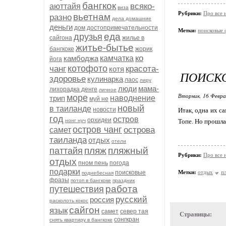
бангкок
всяко-
аюттайя
виза
Рубрики:
Про все н
вьетнам
разно
дела домашние
деньги
дом
достопримечательности
Метки:
поисковые 
еда
друзья
сайгона
жилье в
житье-бытье
бангкоке
жорик
ко
камбоджа
камчатка
йога
котофото
чанг
красота-
котя
ПОИСКО
здоровье
кулинарка
лаос
лиру
люди
мама-
лихорадка денге
личное
Вторник, 16 Февра
море
трип
наводнение
муй не
новый
в таиланде
новости
Итак, одна их с
год
остров
орхидеи
нонг нуч
Топе. Но прошла 
остров чанг
острова
самет
таиланда
отдых
отели
пляж
пляжный
паттайя
Рубрики:
Про все н
отдых
пном пень
погода
подарки
поисковые
Метки:
отдых
п
поднебесная
фразы
потоп в бангкоке
праздник
работа
путешествия
русский
россия
расколоть кокос
сайгон
язык
самет
север тая
Страницы:
сонгкран
снять квартиру в бангкоке