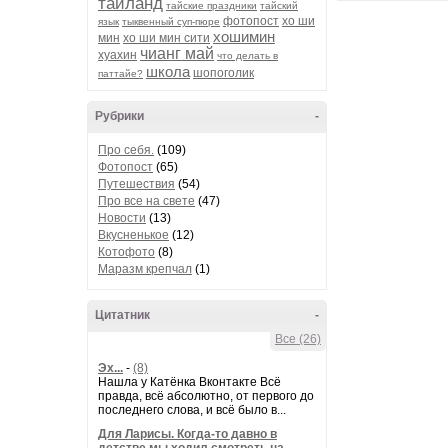
таиланд
тайские праздники
тайский
фотопост
хо ши
язык
тыквенный суп-пюре
хошимин
мин
хо ши мин сити
чианг май
хуахин
что делать в
школа
шопоголик
паттайе?
Рубрики
-
Про себя.
(109)
Фотопост
(65)
Путешествия
(54)
Про все на свете
(47)
Новости
(13)
Вкусненькое
(12)
Котофото
(8)
Маразм крепчал
(1)
Цитатник
-
Все (26)
Эх...
-
(8)
Нашла у Катёнка Вконтакте Всё
правда, всё абсолютно, от первого до
последнего слова, и всё было в...
Для Ларисы. Когда-то давно в