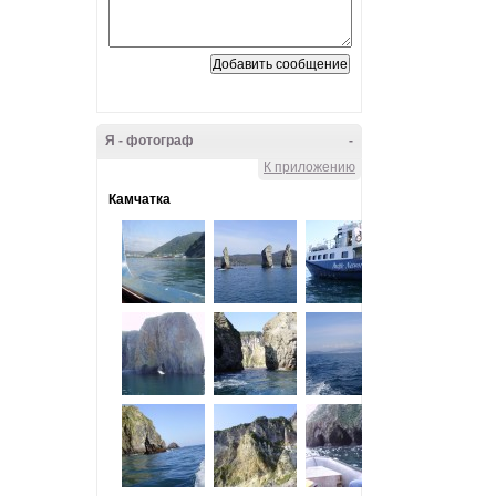
Я - фотограф
-
К приложению
Камчатка