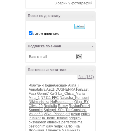
В серии 9 фотографий
Поиск по дневнику
-
в этом дневнике
Подписка по e-mail
-
Постоянные читатели
-
Все (167)
-Ланта-
-Поднебесная-
Alina_i
Annataliya
Azizti
DUSHENKA
FarEast
Fazz
Germi7
Ka-3
La_Chica_Maria
Mira_1
N7111-FFC
Natasha_Komsuni
Nikimarishka
NoBoundaries
Olga_BY
Olivka29
Redjulia
Roksy
RuvlanFreezl
Sammiel
Spiegel_SPb
TimConstanti
Valida53
ViNo_Pinson
alff
azhur
erlika
irusik23
la_belle_femme
ndrjjzbv
oksymoron
otbleska
perfectissima
psefdonim
qalv
redjik
КаЛю_чка
Любимая_Планета
Малинка12