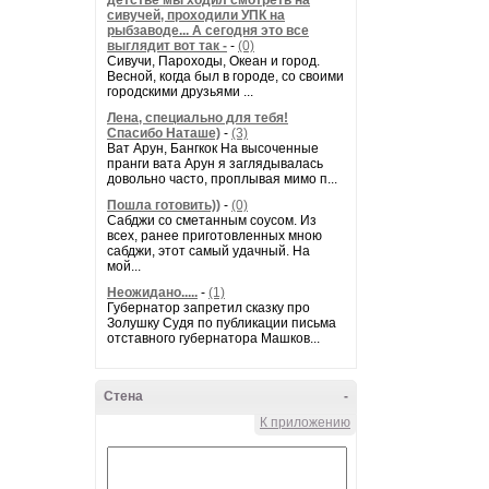
детстве мы ходил смотреть на
сивучей, проходили УПК на
рыбзаводе... А сегодня это все
выглядит вот так -
-
(0)
Сивучи, Пароходы, Океан и город.
Весной, когда был в городе, со своими
городскими друзьями ...
Лена, специально для тебя!
Спасибо Наташе)
-
(3)
Ват Арун, Бангкок На высоченные
пранги вата Арун я заглядывалась
довольно часто, проплывая мимо п...
Пошла готовить))
-
(0)
Сабджи со сметанным соусом. Из
всех, ранее приготовленных мною
сабджи, этот самый удачный. На
мой...
Неожидано.....
-
(1)
Губернатор запретил сказку про
Золушку Судя по публикации письма
отставного губернатора Машков...
Стена
-
К приложению