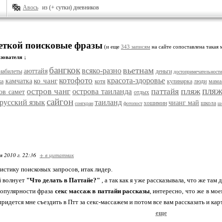
Авось
из (+ сутки) дневников
меткой поисковые фразы
(и еще
343 записям
на сайте сопоставлена такая 
зователя ↓
бангкок
вьетнам
всяко-разно
аюттайя
иабилеты
деньги
достопримечательности
котофото
красота-здоровье
ко чанг
камчатка
жа
котя
кулинарка
люди
мама
пля
пляж
остров чанг
паттайя
острова таиланда
ов самет
отдых
сайгон
русский язык
таиланд
чианг май
хошимин
школа
сонгкран
фотопост
ш
я 2010 г. 22:36
+ в цитатник
истику поисковых запросов, итак лидер.
й волнует
"Что делать в Паттайе?"
, а так как я уже рассказывала, что же там
опулярности фраза
секс массаж в паттайи рассказы
, интересно, что же в мо
 придется мне съездить в Птт за секс-массажем и потом все вам рассказать и кар
еще