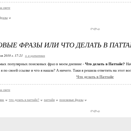
а свете
фразы
ВЫЕ ФРАЗЫ ИЛИ ЧТО ДЕЛАТЬ В ПАТТА
ля 2010 г. 17:21
+ в цитатник
амых популярных поисковых фраз в моем дневние -
Что делать в Паттайе?
Наб
я по своей ссылке и что я нашла? А ничего. Таки я решила ответить на этот воп
Что делать в Паттайе
а свете
ляж
что делать в паттайе?
паттайя
поисковые фразы