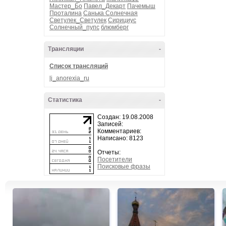
Мастер_Бо
Павел_Декарт
Пачемыш
Проталина
Санька Солнечная
Светулек_Светулек
Сирициус
Солнечный_пупс
блюмберг
Трансляции
-
Список трансляций
lj_anorexia_ru
Статистика
-
Создан: 19.08.2008
Записей:
Комментариев:
Написано: 8123
Отчеты:
Посетители
Поисковые фразы