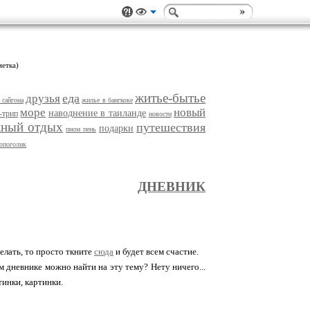
метка)
житье-бытье
еда
друзья
 сайгона
жилье в бангкоке
море
новый
наводнение в таиланде
-трип
новости
жный отдых
путешествия
подарки
пном пень
опоголик
ДНЕВНИК
 делать, то просто ткните
сюда
и будет всем счастие.
ем дневнике можно найти на эту тему? Нету ничего...
тинки, картинки.