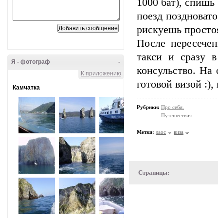
1000 бат), спишь
поезд поздновато
рискуешь простоя
После пересечен
такси и сразу в
Я - фотограф
-
консульство. На
К приложению
готовой визой :),
Камчатка
Рубрики:
Про себя.
Путешествия
Метки:
лаос
виза
Страницы: