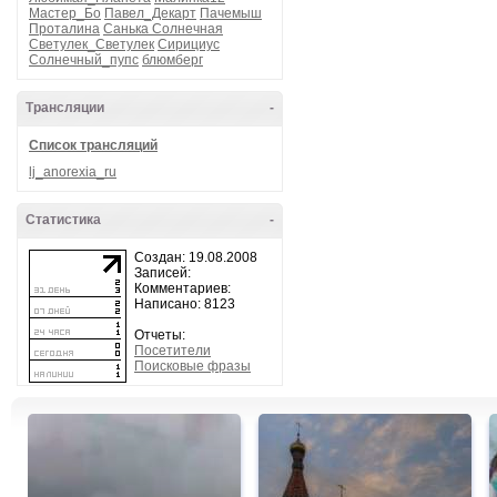
Мастер_Бо
Павел_Декарт
Пачемыш
Проталина
Санька Солнечная
Светулек_Светулек
Сирициус
Солнечный_пупс
блюмберг
Трансляции
-
Список трансляций
lj_anorexia_ru
Статистика
-
Создан: 19.08.2008
Записей:
Комментариев:
Написано: 8123
Отчеты:
Посетители
Поисковые фразы