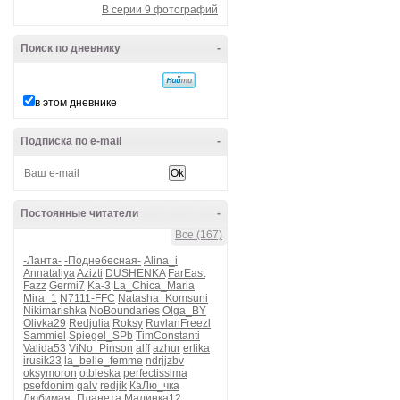
В серии 9 фотографий
Поиск по дневнику
-
в этом дневнике
Подписка по e-mail
-
Постоянные читатели
-
Все (167)
-Ланта-
-Поднебесная-
Alina_i
Annataliya
Azizti
DUSHENKA
FarEast
Fazz
Germi7
Ka-3
La_Chica_Maria
Mira_1
N7111-FFC
Natasha_Komsuni
Nikimarishka
NoBoundaries
Olga_BY
Olivka29
Redjulia
Roksy
RuvlanFreezl
Sammiel
Spiegel_SPb
TimConstanti
Valida53
ViNo_Pinson
alff
azhur
erlika
irusik23
la_belle_femme
ndrjjzbv
oksymoron
otbleska
perfectissima
psefdonim
qalv
redjik
КаЛю_чка
Любимая_Планета
Малинка12