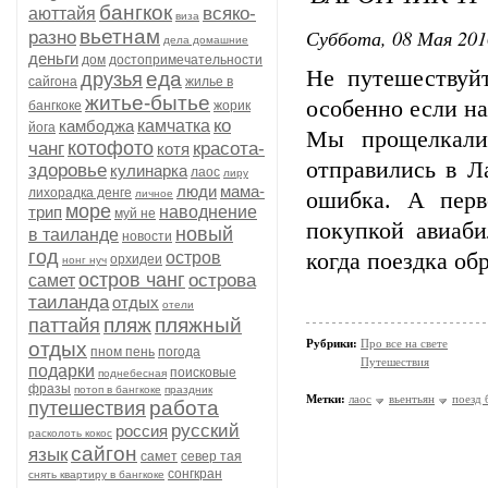
бангкок
всяко-
аюттайя
виза
Суббота, 08 Мая 201
вьетнам
разно
дела домашние
деньги
дом
достопримечательности
Не путешествуй
еда
друзья
сайгона
жилье в
житье-бытье
особенно если на
бангкоке
жорик
ко
камбоджа
камчатка
йога
Мы прощелкали
котофото
чанг
красота-
котя
отправились в Л
здоровье
кулинарка
лаос
лиру
люди
мама-
лихорадка денге
личное
ошибка. А перв
море
трип
наводнение
муй не
покупкой авиаби
новый
в таиланде
новости
год
остров
когда поездка обр
орхидеи
нонг нуч
остров чанг
острова
самет
таиланда
отдых
отели
пляж
пляжный
паттайя
Рубрики:
Про все на свете
отдых
пном пень
погода
Путешествия
подарки
поисковые
поднебесная
фразы
потоп в бангкоке
праздник
Метки:
лаос
вьентьян
поезд 
работа
путешествия
русский
россия
расколоть кокос
сайгон
язык
самет
север тая
сонгкран
снять квартиру в бангкоке