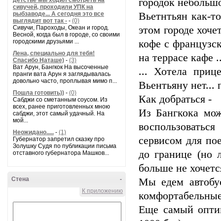
детстве мы ходил смотреть на
городок небольшо
сивучей, проходили УПК на
рыбзаводе... А сегодня это все
Вьетнтьян как-т
выглядит вот так -
-
(0)
Сивучи, Пароходы, Океан и город.
этом городе хоче
Весной, когда был в городе, со своими
городскими друзьями ...
кофе с французс
Лена, специально для тебя!
на террасе кафе ..
Спасибо Наташе)
-
(3)
Ват Арун, Бангкок На высоченные
... Хотела приц
пранги вата Арун я заглядывалась
довольно часто, проплывая мимо п...
Вьентьяну нет... 
Пошла готовить))
-
(0)
Как добраться -
Сабджи со сметанным соусом. Из
всех, ранее приготовленных мною
Из Бангкока мож
сабджи, этот самый удачный. На
мой...
воспользоватьс
Неожидано.....
-
(1)
сервисом для по
Губернатор запретил сказку про
Золушку Судя по публикации письма
до границе (но 
отставного губернатора Машков...
больше не хочетс
Стена
-
Мы едем автобу
К приложению
комфортабельные 
Еще самый оптим