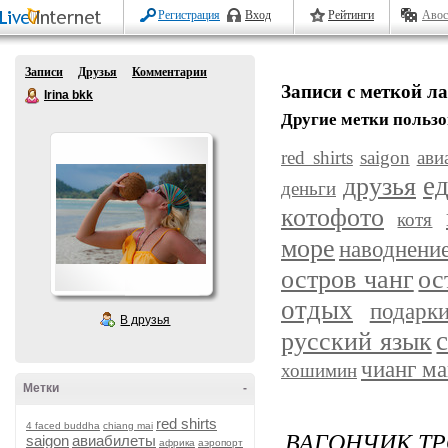
Регистрация
Вход
Рейтинги
Авос
Записи
Друзья
Комментарии
Записи с меткой ла
Irina bkk
Другие метки пользо
red shirts
saigon
ави
друзья
е
деньги
котофото
котя
море
наводнение
остров чанг
ос
отдых
подарк
В друзья
русский язык
чианг м
хошимин
Метки
-
red shirts
4 faced buddha
chiang mai
ВАГОНЧИК ТР
saigon
авиабилеты
африка
аэропорт