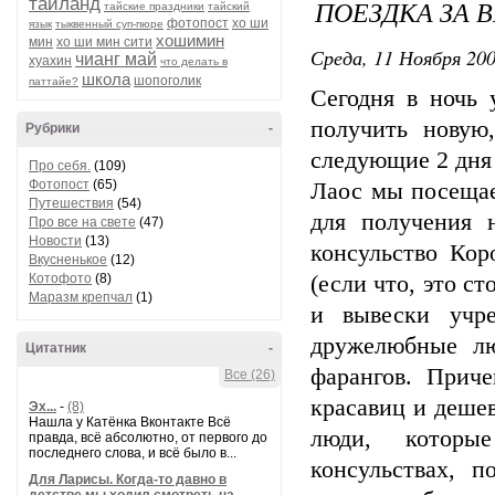
таиланд
ПОЕЗДКА ЗА В
тайские праздники
тайский
фотопост
хо ши
язык
тыквенный суп-пюре
хошимин
мин
хо ши мин сити
Среда, 11 Ноября 200
чианг май
хуахин
что делать в
школа
шопоголик
паттайе?
Сегодня в ночь 
получить новую
Рубрики
-
следующие 2 дня 
Про себя.
(109)
Фотопост
(65)
Лаос мы посещае
Путешествия
(54)
для получения 
Про все на свете
(47)
Новости
(13)
консульство Кор
Вкусненькое
(12)
Котофото
(8)
(если что, это с
Маразм крепчал
(1)
и вывески учре
дружелюбные лю
Цитатник
-
фарангов. Приче
Все (26)
красавиц и деше
Эх...
-
(8)
Нашла у Катёнка Вконтакте Всё
люди, которы
правда, всё абсолютно, от первого до
последнего слова, и всё было в...
консульствах, п
Для Ларисы. Когда-то давно в