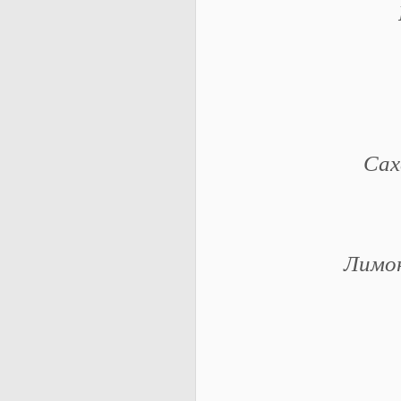
Сах
Лимон