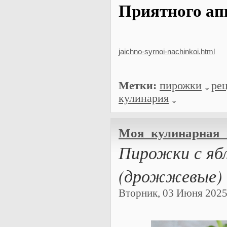
Прият
jaichno-syrnoi-nachinkoi.html
Метки:
пирожки
ре
кулинария
Моя_кулинарная_
Пирожки с ябл
(дрожжевые)
Вторник, 03 Июня 2025 