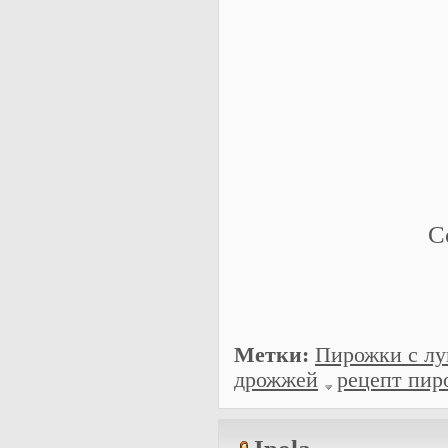
С
Метки:
Пирожки с лу
дрожжей
рецепт пир