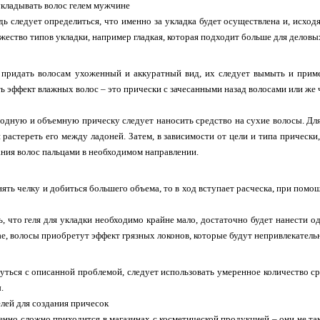
укладывать волос гелем мужчине
ь следует определиться, что именно за укладка будет осуществлена и, исходя
ество типов укладки, например гладкая, которая подходит больше для деловы
 придать волосам ухоженный и аккуратный вид, их следует вымыть и приме
ть эффект влажных волос – это прически с зачесанными назад волосами или же
одную и объемную прическу следует наносить средство на сухие волосы. Дл
и растереть его между ладоней. Затем, в зависимости от цели и типа прическ
ния волос пальцами в необходимом направлении.
ять челку и добиться большего объема, то в ход вступает расческа, при пом
, что геля для укладки необходимо крайне мало, достаточно будет нанести 
е, волосы приобретут эффект грязных локонов, которые будут непривлекательн
уться с описанной проблемой, следует использовать умеренное количество сре
.
лей для создания причесок
но сложно приходится в магазинах с косметической продукцией – они не так