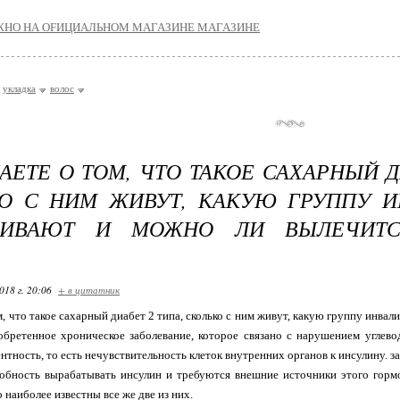
ЖНО НА ОFИЦИАЛЬНОМ МАГАЗИНЕ MAГАЗИНЕ
укладка
волос
АЕТЕ О ТОМ, ЧТО ТАКОЕ САХАРНЫЙ Д
О С НИМ ЖИВУТ, КАКУЮ ГРУППУ 
АИВАЮТ И МОЖНО ЛИ ВЫЛЕЧИТС
.
018 г. 20:06
+ в цитатник
м, что такое сахарный диабет 2 типа, сколько с ним живут, какую группу инва
обретенное хроническое заболевание, которое связано с нарушением углево
нтность, то есть нечувствительность клеток внутренних органов к инсулину.
собность вырабатывать инсулин и требуются внешние источники этого горм
 наиболее известны все же две из них.