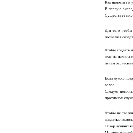
Как наносить и 
В первую очеред
Существует множ
Для того чтобы
позволяет созда
Чтобы создать м
геля на пальцы 
путем расчесыва
Если нужно подн
волос.
Следует помнить
противном случа
Чтобы не столкн
вымытые волосы
Обзор лучших ге
Мужчинам особен