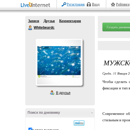
Регистрация
Вход
Рейтинги
Записи
Друзья
Комментарии
Создать дневник
Whitebeardc
МУЖСКО
Среда, 31 Января 2
Чтобы сделать 
фиксации и тип 
В друзья
Поиск по дневнику
-
Современное об
стильным и прои