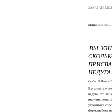
ЗАКАЗАТЬ MО
Метки:
средство
ВЫ УЗН
СКОЛЬК
ПРИСВ
НЕДУГА
Среда, 31 Января 2
Вы узнаете о то
недуга. это при
инсулинорезисте
утрачивает спо
форм диабета, но