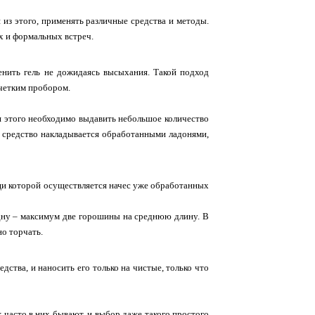
 из этого, применять различные средства и методы.
х и формальных встреч.
нить гель не дожидаясь высыхания. Такой подход
 четким пробором.
я этого необходимо выдавить небольшое количество
и, средство накладывается обработанными ладонями,
ощи которой осуществляется начес уже обработанных
одну – максимум две горошины на среднюю длину. В
о торчать.
дства, и наносить его только на чистые, только что
 часто в них бывают, и выбор даже такого простого