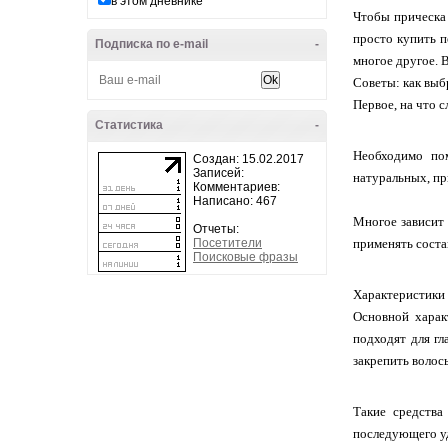
в этом дневнике
Чтобы прическа 
просто купить п
Подписка по e-mail
-
многое другое. В
Советы: как выб
Первое, на что с
Статистика
-
Необходимо по
Создан: 15.02.2017
Записей:
натуральных, пр
Комментариев:
Написано: 467
Многое зависит 
Отчеты:
Посетители
применять соста
Поисковые фразы
Характеристики 
Основной харак
подходят для гл
закрепить волос
Такие средства
последующего уд