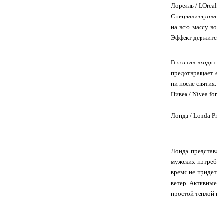
Лореаль / LOreal
Специализирован
на всю массу во
Эффект держится
В состав входят
предотвращает е
ни после снятия.
Нивеа / Nivea f
Лонда / Londa Pr
Лонда представ
мужских потребн
время не придет
ветер. Активные
простой теплой 