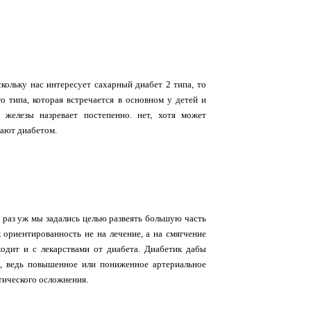
кольку нас интересует сахарный диабет 2 типа, то
о типа, которая встречается в основном у детей и
 железы назревает постепенно. нет, хотя может
дают диабетом.
, раз уж мы задались целью развеять большую часть
к ориентированность не на лечение, а на смягчение
одит и с лекарствами от диабета. Диабетик дабы
о, ведь повышенное или пониженное артериальное
тического осложнения.