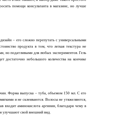
росить помощи консультанта в магазине, но лучше
дизайн – его сложно перепутать с универсальными
тоинство продукта в том, что легкая текстура не
ыми, но податливыми для любых экспериментов. Гель
дет достаточно небольшого количества на кончике
чин. Форма выпуска – туба, объемом 150 мл. С его
мягкими и не склеиваются. Волосы не утяжеляются,
ав входит аминокислота аргинин, благодаря чему в
 и улучшают свой внешний вид.