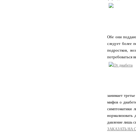
Обе они поддают
следует более п
подростков, во
потребоваться в
занимает третье
мифов о диабет
симптоматики л
нормализовать 
давление лишь с
ЗAКАЗАТЬ HА