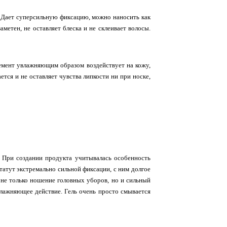
. Дает суперсильную фиксацию, можно наносить как
аметен, не оставляет блеска и не склеивает волосы.
лемент увлажняющим образом воздействует на кожу,
тся и не оставляет чувства липкости ни при носке,
. При создании продукта учитывалась особенность
татут экстремально сильной фиксации, с ним долгое
 не только ношение головных уборов, но и сильный
влажняющее действие. Гель очень просто смывается