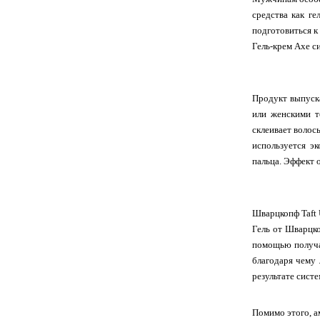
средства как г
подготовиться к 
Гель-крем Axe с
Продукт выпуск
или женскими т
склеивает волос
используется э
пальца. Эффект 
Шварцкопф Taft 
Гель от Шварцко
помощью получае
благодаря чему 
результате сист
Помимо этого, а