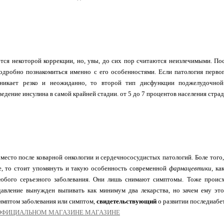
ся некоторой коррекции, но, увы, до сих пор считаются неизлечимыми. Пос
одробно познакомиться именно с его особенностями. Если патология первог
зникает резко и неожиданно, то второй тип дисфункции поджелудочной
ведение инсулина в самой крайней стадии. от 5 до 7 процентов населения стра
 место после коварной онкологии и сердечнососудистых патологий. Боле того
е, то стоит упомянуть и такую особенность современной
фармацевтики
, ка
юбого серьезного заболевания. Они лишь снимают симптомы. Тоже происх
давление вынужден выпивать как минимум два лекарства, но зачем ему эт
имптом заболевания или симптом,
свидетельствующий
о развитии последиабе
 ОФИЦИАЛЬHОМ МАГАЗИНЕ МАГАЗИНE