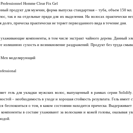
 Professionnel Homme Clear Fix Gel
ный продукт для мужчин, форма выпуска стандартная – туба, объем 150 мл
лос, так и на отдельные пряди для их выделения. На волосах практически нез
 долго, прическа практически не теряет первозданного вида в течение дня.
 ухаживающие компоненты, в том числе экстракт чайного дерева. Данный э
е излишнюю сухость и возникновение раздражений. Продукт без труда смывае
or Men моделирующий
ofessional
ляет гель для укладки мужских волос, выпущенный в рамках серии Solidify
остей – необходимость в уходе и хорошая стойкость результата. Гель имеет с
ся беспокоиться о том, в каком состоянии находится прическа. Выдерживает
 компоненты в составе ухаживают за волосками и кожей головы, оказывая у
водой.