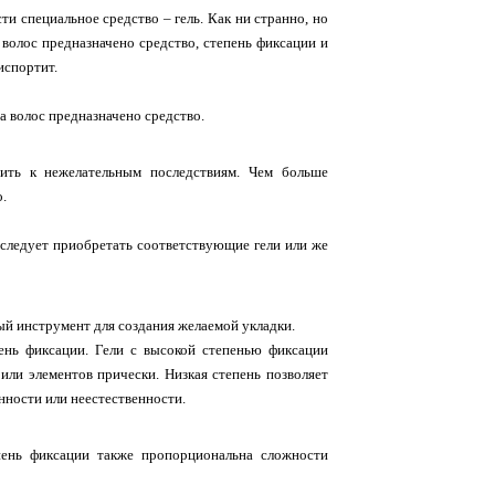
и специальное средство – гель. Как ни странно, но
 волос предназначено средство, степень фиксации и
испортит.
па волос предназначено средство.
ить к нежелательным последствиям. Чем больше
о.
 следует приобретать соответствующие гели или же
ый инструмент для создания желаемой укладки.
ень фиксации. Гели с высокой степенью фиксации
 или элементов прически. Низкая степень позволяет
нности или неестественности.
пень фиксации также пропорциональна сложности