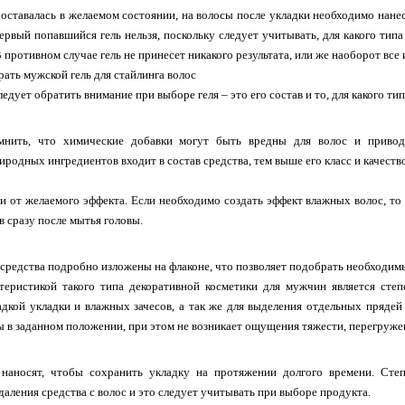
оставалась в желаемом состоянии, на волосы после укладки необходимо нанест
ервый попавшийся гель нельзя, поскольку следует учитывать, для какого типа
 противном случае гель не принесет никакого результата, или же наоборот все 
рать мужской гель для стайлинга волос
ледует обратить внимание при выборе геля – это его состав и то, для какого ти
мнить, что химические добавки могут быть вредны для волос и привод
иродных ингредиентов входит в состав средства, тем выше его класс и качеств
и от желаемого эффекта. Если необходимо создать эффект влажных волос, то
в сразу после мытья головы.
средства подробно изложены на флаконе, что позволяет подобрать необходим
теристикой такого типа декоративной косметики для мужчин является степ
адкой укладки и влажных зачесов, а так же для выделения отдельных прядей
ы в заданном положении, при этом не возникает ощущения тяжести, перегруже
 наносят, чтобы сохранить укладку на протяжении долгого времени. Сте
аления средства с волос и это следует учитывать при выборе продукта.