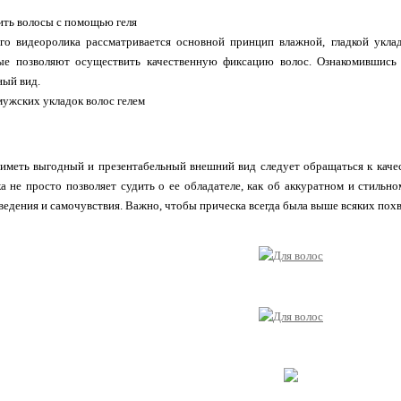
ить волосы с помощью геля
го видеоролика рассматривается основной принцип влажной, гладкой укла
рые позволяют осуществить качественную фиксацию волос. Ознакомившись
ный вид.
ужских укладок волос гелем
иметь выгодный и презентабельный внешний вид следует обращаться к каче
а не просто позволяет судить о ее обладателе, как об аккуратном и стильн
ведения и самочувствия. Важно, чтобы прическа всегда была выше всяких похв