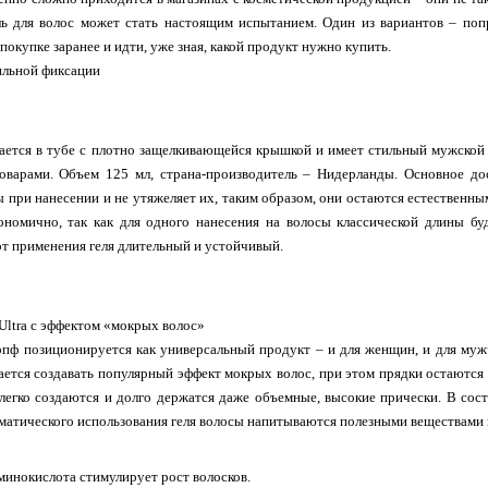
ель для волос может стать настоящим испытанием. Один из вариантов – поп
покупке заранее и идти, уже зная, какой продукт нужно купить.
ильной фиксации
ается в тубе с плотно защелкивающейся крышкой и имеет стильный мужской 
оварами. Объем 125 мл, страна-производитель – Нидерланды. Основное дос
ы при нанесении и не утяжеляет их, таким образом, они остаются естественн
кономично, так как для одного нанесения на волосы классической длины бу
от применения геля длительный и устойчивый.
Ultra с эффектом «мокрых волос»
пф позиционируется как универсальный продукт – и для женщин, и для муж
тся создавать популярный эффект мокрых волос, при этом прядки остаются 
легко создаются и долго держатся даже объемные, высокие прически. В сост
ематического использования геля волосы напитываются полезными веществами
минокислота стимулирует рост волосков.