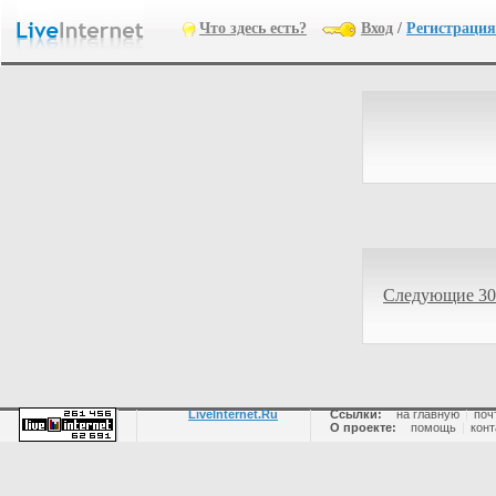
Что здесь есть?
Вход
/
Регистрация
Следующие 30
LiveInternet.Ru
Ссылки:
на главную
|
поч
О проекте:
помощь
|
конт