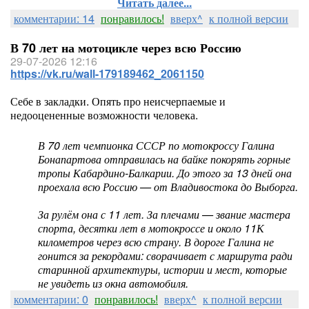
Читать далее...
комментарии: 14
понравилось!
вверх^
к полной версии
В 70 лет на мотоцикле через всю Россию
29-07-2026 12:16
https://vk.ru/wall-179189462_2061150
Себе в закладки. Опять про неисчерпаемые и
недооцененные возможности человека.
В 70 лет чемпионка СССР по мотокроссу Галина
Бонапартова отправилась на байке покорять горные
тропы Кабардино-Балкарии. До этого за 13 дней она
проехала всю Россию — от Владивостока до Выборга.
За рулём она с 11 лет. За плечами — звание мастера
спорта, десятки лет в мотокроссе и около 11К
километров через всю страну. В дороге Галина не
гонится за рекордами: сворачивает с маршрута ради
старинной архитектуры, истории и мест, которые
не увидеть из окна автомобиля.
комментарии: 0
понравилось!
вверх^
к полной версии