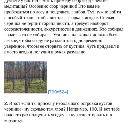
думаете у нас нет? Вот к примеру сбор ягод - чем не
медитация? Особенно сбор черники! Это вам не
пробежаться по лесу и пощелкать грибов. Тут нужно войти
в особый транс, чтобы вот так - ягодка к ягодке. Спелая
черника не терпит торопливости, а требует наоборот
сосредоточенности, аккуратности в движениях. Кто собирал
- знает, кто не собирал... Усилие в пальчиках должно быть
легкое, чтобы ягоду не раздавить и одновременно
уверенное, чтобы ее оторвать от кустика. Чуть придавил и
вместо ягодки получил в руках размазню.
[700x524]
2. И вот если ты присел у небольшого островка кустов
черники - ну сколько там ягод? Например, 100. И вот тебе
надо сто раз подцепить ягодку, аккуратно оторвать и в
корзинку.