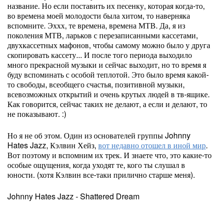
название. Но если поставить их песенку, которая когда-то,
во времена моей молодости была хитом, то наверняка
вспомните. Эххх, те времена, времена МТВ. Да, я из
поколения МТВ, ларьков с перезаписанными кассетами,
двухкассетных мафонов, чтобы самому можно было у друга
скопировать кассету... И после того периода выходило
много прекрасной музыки и сейчас выходит, но то время я
буду вспоминать с особой теплотой. Это было время какой-
то свободы, всеобщего счастья, позитивной музыки,
всевозможных открытий и очень крутых людей в тв-ящике.
Как говорится, сейчас таких не делают, а если и делают, то
не показывают. :)
Но я не об этом. Один из основателей группы Johnny
Hates Jazz, Кэлвин Хейз,
вот недавно отошел в иной мир
.
Вот поэтому и вспомним их трек. И знаете что, это какие-то
особые ощущения, когда уходят те, кого ты слушал в
юности. (хотя Кэлвин все-таки прилично старше меня).
Johnny Hates Jazz - Shattered Dream