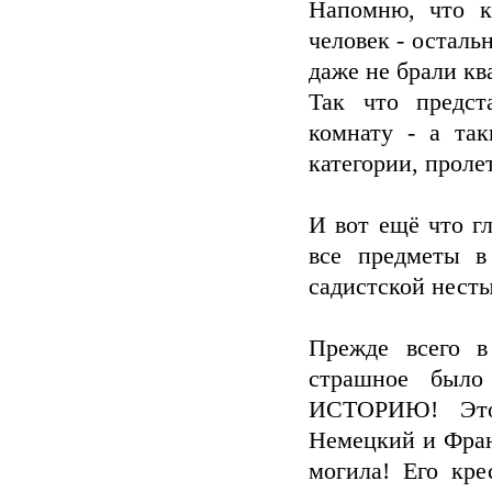
Напомню, что к
человек - осталь
даже не брали кв
Так что предст
комнату - а та
категории, проле
И вот ещё что г
все предметы 
садистской нест
Прежде всего в
страшное был
ИСТОРИЮ! Это 
Немецкий и Фран
могила! Его кре