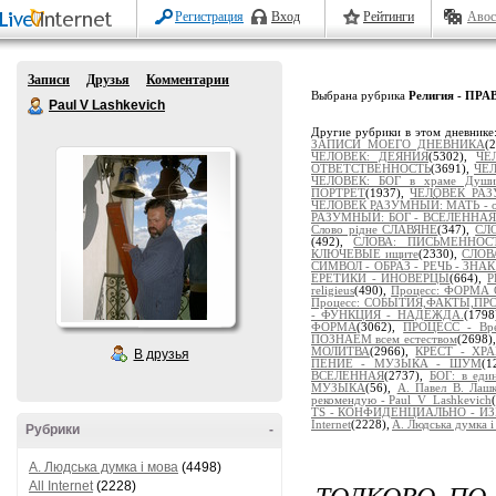
Регистрация
Вход
Рейтинги
Авос
Записи
Друзья
Комментарии
Выбрана рубрика
Религия - П
Paul V Lashkevich
Другие рубрики в этом дневнике
ЗАПИСИ МОЕГО ДНЕВНИКА
(
ЧЕЛОВЕК: ДЕЯНИЯ
(5302),
ЧЕ
ОТВЕТСТВЕННОСТЬ
(3691),
ЧЕЛ
ЧЕЛОВЕК: БОГ в храме Души
ПОРТРЕТ
(1937),
ЧЕЛОВЕК РАЗ
ЧЕЛОВЕК РАЗУМНЫЙ: МАТЬ - от
РАЗУМНЫЙ: БОГ - ВСЕЛЕННАЯ
Слово рідне СЛАВЯНЕ
(347),
СЛ
(492),
СЛОВА: ПИСЬМЕННОСТ
КЛЮЧЕВЫЕ ищите
(2330),
СЛОВ
СИМВОЛ - ОБРАЗ - РЕЧЬ - ЗНА
ЕРЕТИКИ - ИНОВЕРЦЫ
(664),
Р
religieus
(490),
Процесс: ФОРМА
Процесс: СОБЫТИЯ,ФАКТЫ,П
- ФУНКЦИЯ - НАДЕЖДА.
(1798
ФОРМА
(3062),
ПРОЦЕСС - Вр
ПОЗНАЁМ всем естеством
(2698)
МОЛИТВА
(2966),
КРЕСТ - ХР
В друзья
ПЕНИЕ - МУЗЫКА - ШУМ
(1
ВСЕЛЕННАЯ
(2737),
БОГ: в ед
МУЗЫКА
(56),
А. Павел В. Лаш
рекомендую - Paul_V_Lashkevich
TS - КОНФИДЕНЦИАЛЬНО - И
Internet
(2228),
A. Людська думка і
Рубрики
-
A. Людська думка і мова
(4498)
ТОЛКОВО ПО
All Internet
(2228)