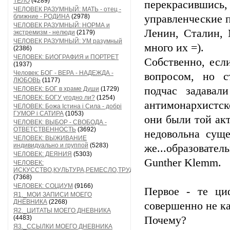
ТЕЛО
(4289)
перекрасившись
ЧЕЛОВЕК РАЗУМНЫЙ: МАТЬ - отец -
ближние - РОДИНА
(2978)
управленческие 
ЧЕЛОВЕК РАЗУМНЫЙ: НОРМА и
Ленин, Сталин, 
экстремизм - нелюди
(2179)
ЧЕЛОВЕК РАЗУМНЫЙ: УМ разумный
много их =).
(2386)
ЧЕЛОВЕК: БИОГРАФИЯ и ПОРТРЕТ
Собственно, есл
(1937)
Человек: БОГ - ВЕРА - НАДЕЖДА -
вопросом, но с
ЛЮБОВЬ
(1177)
подчас задавал
ЧЕЛОВЕК: БОГ в храме Души
(1729)
ЧЕЛОВЕК: БОГУ угодно ли?
(1254)
антимонархистск
ЧЕЛОВЕК: Божа Істина і Сила - добрі
ГУМОР і САТИРА
(1053)
они были той ак
ЧЕЛОВЕК: ВЫБОР - СВОБОДА -
ОТВЕТСТВЕННОСТЬ
(3692)
недовольна сущ
ЧЕЛОВЕК: ВЫЖИВАНИЕ
индивидуально и группой
(5283)
же...образовате
ЧЕЛОВЕК: ДЕЯНИЯ
(5303)
Gunther Klemm.
ЧЕЛОВЕК:
ИСКУССТВО,КУЛЬТУРА,РЕМЕСЛО,ТРУД
(7368)
ЧЕЛОВЕК: СОЦИУМ
(9166)
Первое - те ци
Я1._МОИ ЗАПИСИ МОЕГО
ДНЕВНИКА
(2268)
совершенно не ка
Я2._ЦИТАТЫ МОЕГО ДНЕВНИКА
(4483)
Почему?
Я3._ССЫЛКИ МОЕГО ДНЕВНИКА