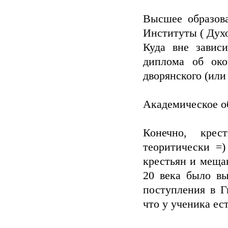
Высшее образов
Институты ( Дух
Куда вне завис
диплома об око
дворянского (или
Академическое об
Конечно, кре
теоритически =
крестьян и меща
20 века было вы
поступления в Г
что у ученика ес