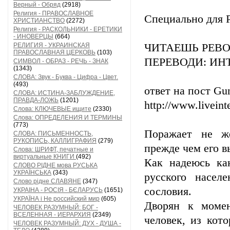
Верный - Обряд
(2918)
Религия - ПРАВОСЛАВНОЕ
Специально для P
ХРИСТИАНСТВО
(2272)
Религия - РАСКОЛЬНИКИ - ЕРЕТИКИ
- ИНОВЕРЦЫ
(664)
РЕЛИГИЯ - УКРАИНСКАЯ
ЧИТАЕШЬ РЕВ
ПРАВОСЛАВНАЯ ЦЕРКОВЬ
(103)
ПЕРЕВОДИ: И
СИМВОЛ - ОБРАЗ - РЕЧЬ - ЗНАК
(1343)
СЛОВА: Звук - Буква - Цифра - Цвет.
(493)
ответ на пост Gu
СЛОВА: ИСТИНА-ЗАБЛУЖДЕНИЕ,
ПРАВДА-ЛОЖЬ
(1201)
http://www.liveint
Слова: КЛЮЧЕВЫЕ ищите
(2330)
Слова: ОПРЕДЕЛЕНИЯ И ТЕРМИНЫ
(773)
Поражает не же
СЛОВА: ПИСЬМЕННОСТЬ,
РУКОПИСЬ, КАЛЛИГРАФИЯ
(279)
прежде чем его в
Слова: ШРИФТ, печатные и
виртуальные КНИГИ
(492)
Как надеюсь ка
СЛОВО РІДНЕ мова РУСЬКА
УКРАЇНСЬКА
(343)
русского насел
Слово рідне СЛАВЯНЕ
(347)
сословия.
УКРАІНА - РОСІЯ - БЄЛАРУСЬ
(1651)
УКРАЇНА і Не российский мир
(605)
Дворян к момен
ЧЕЛОВЕК РАЗУМНЫЙ: БОГ -
ВСЕЛЕННАЯ - ИЕРАРХИЯ
(2349)
человек, из кот
ЧЕЛОВЕК РАЗУМНЫЙ: ДУХ - ДУША -