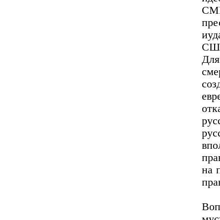
СМ
пр
иуд
США
Для
сме
соз
евр
от
рус
рус
вп
пра
на 
пра
Во
му