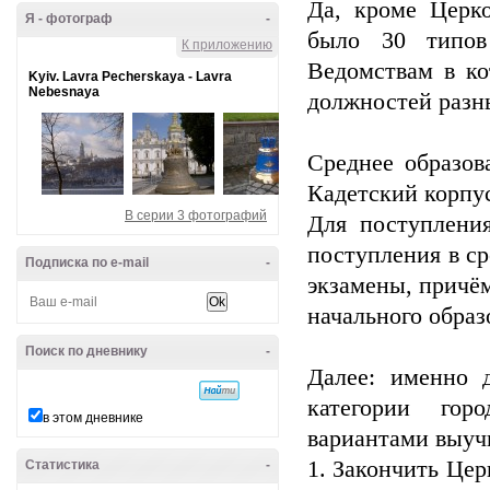
Да, кроме Церк
Я - фотограф
-
было 30 типов
К приложению
Ведомствам в ко
Kyiv. Lavra Pecherskaya - Lavra
Nebesnaya
должностей разн
Среднее образов
Кадетский корпу
В серии 3 фотографий
Для поступлени
поступления в ср
Подписка по e-mail
-
экзамены, причё
начального образ
Поиск по дневнику
-
Далее: именно 
категории гор
в этом дневнике
вариантами выучи
1. Закончить Цер
Статистика
-