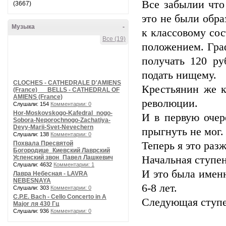
Все забылии чт
(3667)
это не были обр
Музыка
-
к классовому со
Все (19)
положением. Гра
получать 120 р
подать нищему.
CLOCHES - CATHEDRALE D'AMIENS
Крестьянин же к
(France) __ BELLS - CATHEDRAL OF
AMIENS (France)
революции.
Слушали: 154
Комментарии: 0
Hor-Moskovskogo-Kafedral_nogo-
И в первую очер
Sobora-Neporochnogo-Zachatiya-
Devy-Marii-Svet-Nevechern
прыгнуть не мог.
Слушали: 138
Комментарии: 0
Похвала Пресвятой
Теперь я это раз
Богородице_Киевский Лаврский
Успенский звон_Павел Лашкевич
Начальная ступен
Слушали: 4632
Комментарии: 1
И это была именн
Лавра Небесная - LAVRA
NEBESNAYA
6-8 лет.
Слушали: 303
Комментарии: 0
C.P.E. Bach - Cello Concerto in A
Следующая ступен
Major ля 430 Гц
Слушали: 936
Комментарии: 0