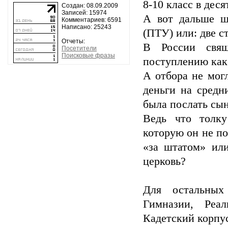
8-10 класс в деся
Создан: 08.09.2009
Записей: 15974
А вот дальше ш
Комментариев: 6591
Написано: 25243
(ПТУ) или: две с
Отчеты:
В России свящ
Посетители
Поисковые фразы
поступлению как 
А отбора не мог
деньги на средн
была послать сы
Ведь что толк
которую он не по
«за штатом» ил
церковь?
Для остальных
Гимназии, Реа
Кадетский корпус