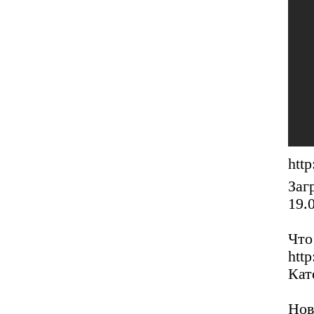
htt
Заг
19.
Что
http
Кат
Нов