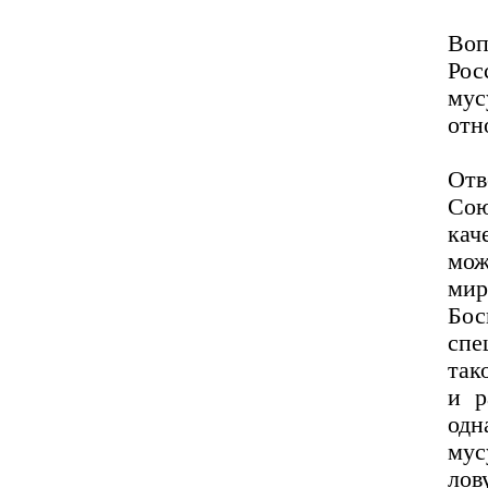
Воп
Рос
му
отн
От
Сою
ка
мож
ми
Бо
спе
так
и р
од
му
ло