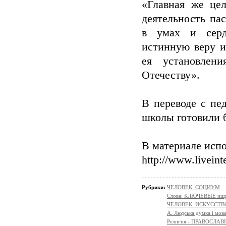
«Главная же цел
деятельность па
в умах и серд
истинную веру и
ея установлен
Отечеству».
В переводе с пед
школы готовили 
В материале испо
http://www.liveint
Рубрики:
ЧЕЛОВЕК: СОЦИУМ
Слова: КЛЮЧЕВЫЕ ищ
ЧЕЛОВЕК: ИСКУССТВ
A. Людська думка і мов
Религия - ПРАВОСЛ