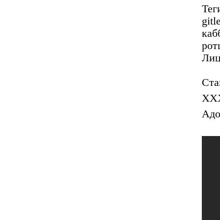
Тег
git
каб
рот
Лиц
Ста
XX
Адо