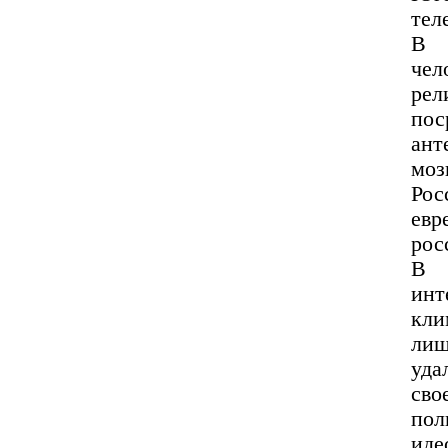
тел
В 
чел
рел
по
ант
моз
Рос
ев
рос
В 
инт
кли
лиш
уда
сво
пол
иде