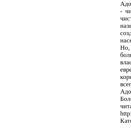
Адо
- ч
чи
наз
со
нас
Но,
бол
вла
евр
кор
все
Адо
Бол
чит
http
Кат