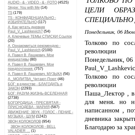
AUDIO - & - VIDEO - & - FOTO
(4525)
ЦЕЛИ ОБРА
Skype: You with Me
(14)
TS
(179)
СПЕЦИАЛЬНО 
TS - КОНФИДЕНЦИАЛЬНО -
ИЗБИРАТЕЛЬНО
(117)
А. Как читать дневник
Понедельник, 06 Июн
Paul_V_Lashkevich?
(54)
А. Ключевые ТЕМЫ СПИСКИ Ссылок
(20)
Толково по сос
А. Ознакомиться рекомендую -
революции
Paul_V_Lashkevich
(2100)
А. Павел В. Лашкевич. Мои
Понедельник, 06 
инициативы
(80)
А. Павел В. Лашкевич. Мои
Paul_V_Lashkevic
предпочтения.
(757)
А. Павел В. Лашкевич. МУЗЫКА
(56)
Толково по сос
А._МОЛИТВА_Читают-Поют
(46)
революции
БОГ: в единстве - БЛАГОДАТЬ и
ЗАКОН
(2293)
Паша_Лектор , в
БОГ: РАЗУМ-ЖИЗНЬ-ВСЕЛЕННАЯ
(2738)
для меня. но н
БОГОРОДИЦА - ПРЕСВЯТАЯ -
ПРИСНОДЕВА - МАРИЯ
(587)
написанном , по
ДВИЖЕНИЕ: ЗВУК - ГОЛОС - ПЕНИЕ -
МУЗЫКА - ШУМ
(1242)
дневника закрыт
ЗВОН КОЛОКОЛОВ
(954)
Благодарю за хр
ЗВОН КОЛОКОЛОВ - BELL
VALADIER ....
(1)