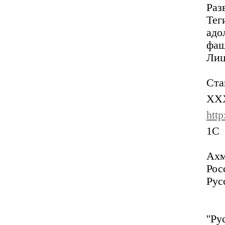
Раз
Тег
ад
фа
Лиц
Ста
XX
htt
1C
Ахм
Рос
Рус
''Р