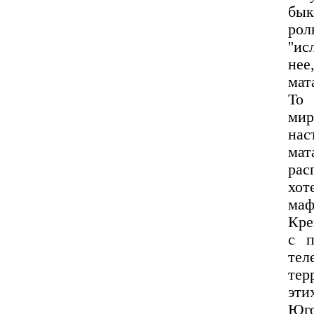
бык
рол
''и
нее
мат
То
мир
на
мат
рас
хо
маф
Кре
с 
тел
тер
эт
Юго