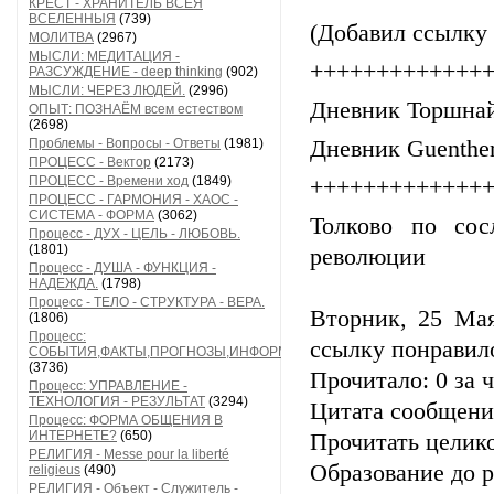
КРЕСТ - ХРАНИТЕЛЬ ВСЕЯ
ВСЕЛЕННЫЯ
(739)
(Добавил ссылку 
МОЛИТВА
(2967)
МЫСЛИ: МЕДИТАЦИЯ -
+++++++++++++
РАЗСУЖДЕНИЕ - deep thinking
(902)
МЫСЛИ: ЧЕРЕЗ ЛЮДЕЙ.
(2996)
Дневник Торшнай
ОПЫТ: ПОЗНАЁМ всем естеством
(2698)
Проблемы - Вопросы - Ответы
(1981)
Дневник Guenthe
ПРОЦЕСС - Вектор
(2173)
ПРОЦЕСС - Времени ход
(1849)
+++++++++++++
ПРОЦЕСС - ГАРМОНИЯ - ХАОС -
СИСТЕМА - ФОРМА
(3062)
Толково по сос
Процесс - ДУХ - ЦЕЛЬ - ЛЮБОВЬ.
(1801)
революции
Процесс - ДУША - ФУНКЦИЯ -
НАДЕЖДА.
(1798)
Процесс - ТЕЛО - СТРУКТУРА - ВЕРА.
Вторник, 25 Мая
(1806)
Процесс:
ссылку понравил
СОБЫТИЯ,ФАКТЫ,ПРОГНОЗЫ,ИНФОРМАЦИЯ
(3736)
Прочитало: 0 за ч
Процесс: УПРАВЛЕНИЕ -
ТЕХНОЛОГИЯ - РЕЗУЛЬТАТ
(3294)
Цитата сообщени
Процесс: ФОРМА ОБЩЕНИЯ В
ИНТЕРНЕТЕ?
(650)
Прочитать целик
РЕЛИГИЯ - Messe pour la liberté
Образование до 
religieus
(490)
РЕЛИГИЯ - Объект - Служитель -