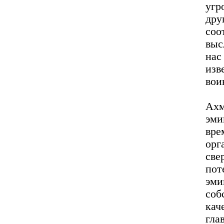
угр
др
соо
выс
нас
изв
вои
Ах
эм
вре
орг
св
пот
эми
соб
кач
гла