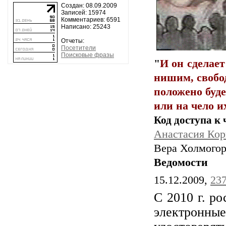
Создан: 08.09.2009
Записей: 15974
Комментариев: 6591
Написано: 25243
Отчеты:
Посетители
Поисковые фразы
"
И он сделает
нишим, свобо
положено буде
или на чело и
Код доступа к
Анастасия Кор
Вера Холмогор
Ведомости
15.12.2009,
237
С 2010 г. р
электронн