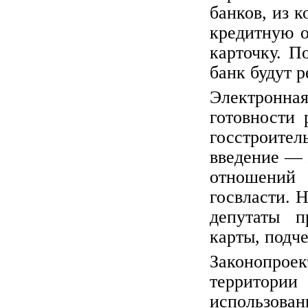
банков, из 
кредитную о
карточку. 
банк будут 
Электронная
готовности 
госстроит
введение — 
отношени
госвласти. Н
депутаты п
карты, подч
Законопро
территории
использова