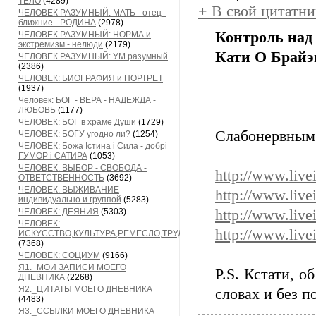
ТЕЛО
(4289)
+
В свой цитатни
ЧЕЛОВЕК РАЗУМНЫЙ: МАТЬ - отец -
ближние - РОДИНА
(2978)
Контроль над
ЧЕЛОВЕК РАЗУМНЫЙ: НОРМА и
экстремизм - нелюди
(2179)
Кати О Брайэ
ЧЕЛОВЕК РАЗУМНЫЙ: УМ разумный
(2386)
ЧЕЛОВЕК: БИОГРАФИЯ и ПОРТРЕТ
(1937)
Человек: БОГ - ВЕРА - НАДЕЖДА -
ЛЮБОВЬ
(1177)
ЧЕЛОВЕК: БОГ в храме Души
(1729)
Слабонервным 
ЧЕЛОВЕК: БОГУ угодно ли?
(1254)
ЧЕЛОВЕК: Божа Істина і Сила - добрі
ГУМОР і САТИРА
(1053)
ЧЕЛОВЕК: ВЫБОР - СВОБОДА -
http://www.livei
ОТВЕТСТВЕННОСТЬ
(3692)
ЧЕЛОВЕК: ВЫЖИВАНИЕ
http://www.livei
индивидуально и группой
(5283)
ЧЕЛОВЕК: ДЕЯНИЯ
(5303)
http://www.livei
ЧЕЛОВЕК:
http://www.livei
ИСКУССТВО,КУЛЬТУРА,РЕМЕСЛО,ТРУД
(7368)
ЧЕЛОВЕК: СОЦИУМ
(9166)
Я1._МОИ ЗАПИСИ МОЕГО
P.S. Кстати, о
ДНЕВНИКА
(2268)
Я2._ЦИТАТЫ МОЕГО ДНЕВНИКА
словах и без п
(4483)
Я3._ССЫЛКИ МОЕГО ДНЕВНИКА