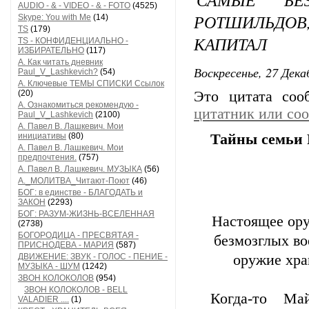
AUDIO - & - VIDEO - & - FOTO
(4525)
РОТШИЛЬДО
Skype: You with Me
(14)
TS
(179)
КАПИТАЛ
TS - КОНФИДЕНЦИАЛЬНО -
ИЗБИРАТЕЛЬНО
(117)
А. Как читать дневник
Воскресенье, 27 Дека
Paul_V_Lashkevich?
(54)
А. Ключевые ТЕМЫ СПИСКИ Ссылок
(20)
Это цитата со
А. Ознакомиться рекомендую -
цитатник или со
Paul_V_Lashkevich
(2100)
А. Павел В. Лашкевич. Мои
инициативы
(80)
Тайны семьи 
А. Павел В. Лашкевич. Мои
предпочтения.
(757)
А. Павел В. Лашкевич. МУЗЫКА
(56)
А._МОЛИТВА_Читают-Поют
(46)
БОГ: в единстве - БЛАГОДАТЬ и
ЗАКОН
(2293)
БОГ: РАЗУМ-ЖИЗНЬ-ВСЕЛЕННАЯ
Настоящее ору
(2738)
БОГОРОДИЦА - ПРЕСВЯТАЯ -
безмозглых в
ПРИСНОДЕВА - МАРИЯ
(587)
ДВИЖЕНИЕ: ЗВУК - ГОЛОС - ПЕНИЕ -
оружие хра
МУЗЫКА - ШУМ
(1242)
ЗВОН КОЛОКОЛОВ
(954)
ЗВОН КОЛОКОЛОВ - BELL
Когда-то Ма
VALADIER ....
(1)