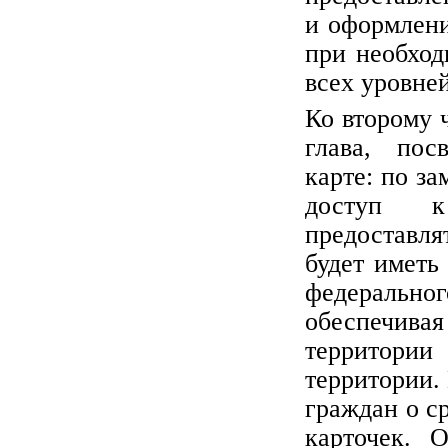
и оформлени
при необход
всех уровней
Ко второму 
глава, пос
карте: по з
доступ к
предоставля
будет иметь
федерально
обеспечив
территори
территории.
граждан о с
карточек. 