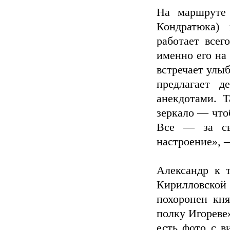
На маршруте
Кондратюка) 
работает всег
именно его на
встречает улыб
предлагает 
анекдотами. Т
зеркало — что
Все — за св
настроение», 
Александр к 
Кирилловской
похоронен кня
полку Игореве»
есть фото с в