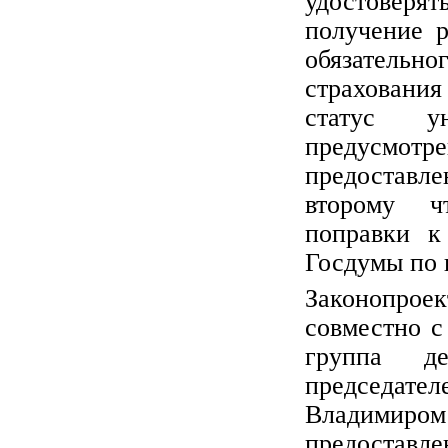
удостоверят
получение 
обязатель
страховани
статус ун
предусмотр
предостав
второму ч
поправки к
Госдумы по 
Законопро
совместно с
группа де
председат
Владимир
предоставле