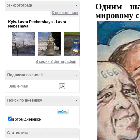
Одним ша
Я - фотограф
-
К приложению
мировому с
Kyiv. Lavra Pecherskaya - Lavra
Nebesnaya
В серии 3 фотографий
Подписка по e-mail
-
Поиск по дневнику
-
в этом дневнике
Статистика
-