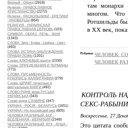
Верный - Обряд
(2918)
там монархи 
Религия - ПРАВОСЛАВНОЕ
ХРИСТИАНСТВО
(2272)
многом. Что
Религия - РАСКОЛЬНИКИ - ЕРЕТИКИ
- ИНОВЕРЦЫ
(664)
Ротшильды был
РЕЛИГИЯ - УКРАИНСКАЯ
в XX век, пока
ПРАВОСЛАВНАЯ ЦЕРКОВЬ
(103)
СИМВОЛ - ОБРАЗ - РЕЧЬ - ЗНАК
(1343)
СЛОВА: Звук - Буква - Цифра - Цвет.
(493)
СЛОВА: ИСТИНА-ЗАБЛУЖДЕНИЕ,
Рубрики:
ЧЕЛОВЕК: С
ПРАВДА-ЛОЖЬ
(1201)
Слова: КЛЮЧЕВЫЕ ищите
(2330)
ЧЕЛОВЕК РА
Слова: ОПРЕДЕЛЕНИЯ И ТЕРМИНЫ
(773)
СЛОВА: ПИСЬМЕННОСТЬ,
РУКОПИСЬ, КАЛЛИГРАФИЯ
(279)
Слова: ШРИФТ, печатные и
виртуальные КНИГИ
(492)
КОНТРОЛЬ НА
СЛОВО РІДНЕ мова РУСЬКА
УКРАЇНСЬКА
(343)
Слово рідне СЛАВЯНЕ
(347)
СЕКС-РАБЫНИ 
УКРАІНА - РОСІЯ - БЄЛАРУСЬ
(1651)
УКРАЇНА і Не российский мир
(605)
Воскресенье, 27 Дека
ЧЕЛОВЕК РАЗУМНЫЙ: БОГ -
ВСЕЛЕННАЯ - ИЕРАРХИЯ
(2349)
Это цитата соо
ЧЕЛОВЕК РАЗУМНЫЙ: ДУХ - ДУША -