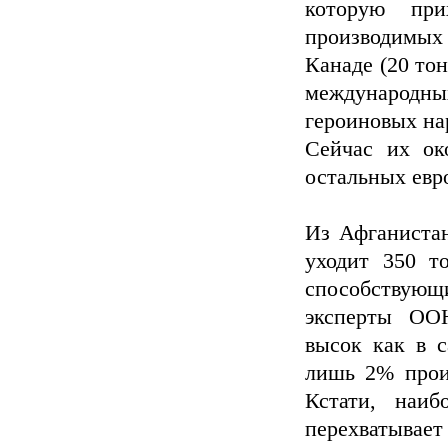
которую при
производимых
Канаде (20 тон
международны
героиновых нар
Сейчас их ок
остальных евр
Из Афганистан
уходит 350 т
способствующ
эксперты ОО
высок как в с
лишь 2% произ
Кстати, наи
перехватыва