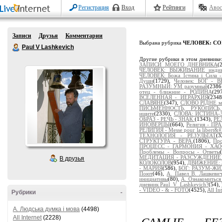
Регистрация
Вход
Рейтинги
Авос
Записи
Друзья
Комментарии
Выбрана рубрика
ЧЕЛОВЕК: С
Paul V Lashkevich
Другие рубрики в этом дневнике
ЗАПИСИ МОЕГО ДНЕВНИКА
(
ЧЕЛОВЕК: ВЫЖИВАНИЕ индиви
ЧЕЛОВЕК: Божа Істина і Сила 
Души
(1729),
Человек: БОГ -
РАЗУМНЫЙ: УМ разумный
(2386
отец - ближние - РОДИНА
(29
ВСЕЛЕННАЯ - ИЕРАРХИЯ
(234
СЛАВЯНЕ
(347),
СЛОВО РІДНЕ м
ПИСЬМЕННОСТЬ, РУКОПИСЬ
ищите
(2330),
СЛОВА: ИСТИНА-
ОБРАЗ - РЕЧЬ - ЗНАК
(1343),
РЕ
ИНОВЕРЦЫ
(664),
Религия - 
РЕЛИГИЯ - Messe pour la libert&#2
ТЕХНОЛОГИЯ - РЕЗУЛЬТАТ
(
СТРУКТУРА - ВЕРА.
(1806),
Пр
ПРОЦЕСС - ГАРМОНИЯ - ХА
Проблемы - Вопросы - Ответы
МЕДИТАЦИЯ - РАЗСУЖДЕНИЕ - 
В друзья
КОЛОКОЛОВ
(954),
ДВИЖЕНИЕ: 
- МАРИЯ
(586),
БОГ: РАЗУМ-Ж
Поют
(46),
А. Павел В. Лашкев
инициативы
(80),
А. Ознакомиться
дневник Paul_V_Lashkevich?
(54),
- VIDEO - & - FOTO
(4525),
All In
Рубрики
-
A. Людська думка і мова
(4498)
САМЫЕ БЕ
All Internet
(2228)