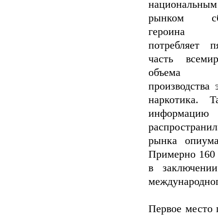
национальным
рынком сб
героин
потребляет п
часть всемир
объема
производства 
наркотика. Т
информацию
распространи
рынка опиума
Примерно 160 
в заключени
международног
Первое место 