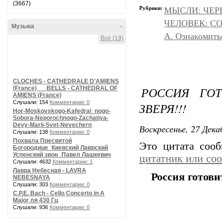
(3667)
Рубрики:
МЫСЛИ: ЧЕР
ЧЕЛОВЕК: С
Музыка
-
А. Ознакомить
Все (19)
CLOCHES - CATHEDRALE D'AMIENS
РОССИЯ ГО
(France) __ BELLS - CATHEDRAL OF
AMIENS (France)
Слушали: 154
Комментарии: 0
ЗВЕРЯ!!!
Hor-Moskovskogo-Kafedral_nogo-
Sobora-Neporochnogo-Zachatiya-
Devy-Marii-Svet-Nevechern
Воскресенье, 27 Дека
Слушали: 138
Комментарии: 0
Похвала Пресвятой
Это цитата соо
Богородице_Киевский Лаврский
Успенский звон_Павел Лашкевич
цитатник или со
Слушали: 4632
Комментарии: 1
Лавра Небесная - LAVRA
Россия готов
NEBESNAYA
Слушали: 303
Комментарии: 0
C.P.E. Bach - Cello Concerto in A
Major ля 430 Гц
Слушали: 936
Комментарии: 0