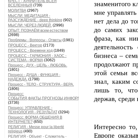
КРЕСТ - ХРАНИТЕЛЬ ВСЕЯ
знаменитого к
ВСЕЛЕННЫЯ
(739)
МОЛИТВА
(2967)
мне управлять
МЫСЛИ: МЕДИТАЦИЯ -
нет дела до то
РАЗСУЖДЕНИЕ - deep thinking
(902)
МЫСЛИ: ЧЕРЕЗ ЛЮДЕЙ.
(2996)
до самих зако
ОПЫТ: ПОЗНАЁМ всем естеством
(2698)
фраза, как ни
Проблемы - Вопросы - Ответы
(1981)
ПРОЦЕСС - Вектор
(2173)
деятельность
ПРОЦЕСС - Времени ход
(1849)
бизнеса – сем
ПРОЦЕСС - ГАРМОНИЯ - ХАОС -
СИСТЕМА - ФОРМА
(3062)
продолжают пр
Процесс - ДУХ - ЦЕЛЬ - ЛЮБОВЬ.
(1801)
этой семьи вс
Процесс - ДУША - ФУНКЦИЯ -
НАДЕЖДА.
(1798)
знал, каким с
Процесс - ТЕЛО - СТРУКТУРА - ВЕРА.
(1806)
лишь то, что
Процесс:
держав, среди 
СОБЫТИЯ,ФАКТЫ,ПРОГНОЗЫ,ИНФОРМАЦИЯ
(3736)
Процесс: УПРАВЛЕНИЕ -
ТЕХНОЛОГИЯ - РЕЗУЛЬТАТ
(3294)
Процесс: ФОРМА ОБЩЕНИЯ В
ИНТЕРНЕТЕ?
(650)
Интересно то
РЕЛИГИЯ - Messe pour la liberté
religieus
(490)
Европе оказы
РЕЛИГИЯ - Объект - Служитель -