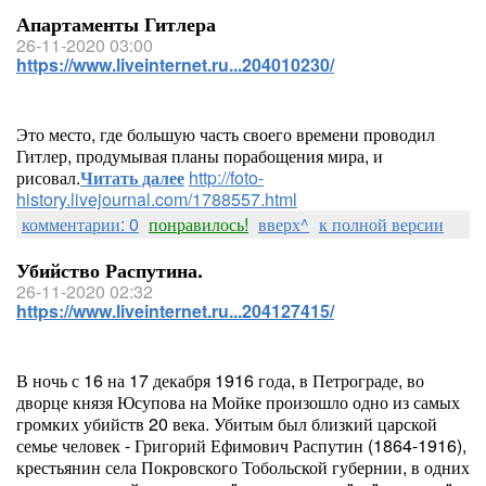
Апартаменты Гитлера
26-11-2020 03:00
https://www.liveinternet.ru...204010230/
Это место, где большую часть своего времени проводил
Гитлер, продумывая планы порабощения мира, и
рисовал.
Читать далее
http://foto-
history.livejournal.com/1788557.html
комментарии: 0
понравилось!
вверх^
к полной версии
Убийство Распутина.
26-11-2020 02:32
https://www.liveinternet.ru...204127415/
В ночь с 16 на 17 декабря 1916 года, в Петрограде, во
дворце князя Юсупова на Мойке произошло одно из самых
громких убийств 20 века. Убитым был близкий царской
семье человек - Григорий Ефимович Распутин (1864-1916),
крестьянин села Покровского Тобольской губернии, в одних