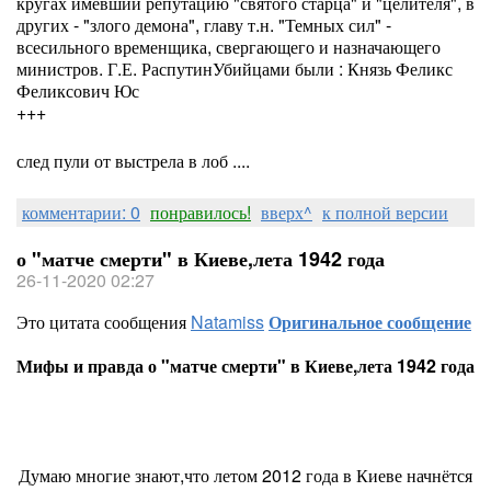
кругах имевший репутацию "святого старца" и "целителя", в
других - "злого демона", главу т.н. "Темных сил" -
всесильного временщика, свергающего и назначающего
министров. Г.Е. РаспутинУбийцами были : Князь Феликс
Феликсович Юс
+++
след пули от выстрела в лоб ....
комментарии: 0
понравилось!
вверх^
к полной версии
о "матче смерти" в Киеве,лета 1942 года
26-11-2020 02:27
Это цитата сообщения
Natamiss
Оригинальное сообщение
Мифы и правда о "матче смерти" в Киеве,лета 1942 года
Думаю многие знают,что летом 2012 года в Киеве начнётся