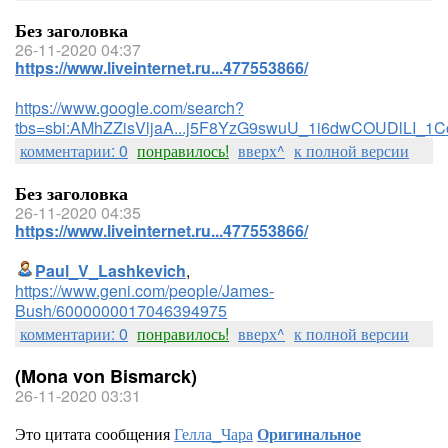
Без заголовка
26-11-2020 04:37
https://www.liveinternet.ru...477553866/
https://www.google.com/search?
tbs=sbi:AMhZZisVljaA...j5F8YzG9swuU_1i6dwCOUDlLI_1
комментарии: 0
понравилось!
вверх^
к полной версии
Без заголовка
26-11-2020 04:35
https://www.liveinternet.ru...477553866/
Paul_V_Lashkevich
,
https://www.geni.com/people/James-
Bush/6000000017046394975
комментарии: 0
понравилось!
вверх^
к полной версии
(Mona von Bismarck)
26-11-2020 03:31
Это цитата сообщения
Гелла_Чара
Оригинальное