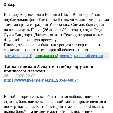
&nbsp;
К началу Королевского Конного Шоу в Виндзоре, было
опубликовано фото Елизаветы II с двумя младшими внуками
- детьми графа и графини Уэссекских. Снимок был сделан
на второй день Пасхи (26 апреля 2011 года), когда Леди
Луиза Виндзор и Джеймс, виконт Северн, отправились с
бабушкой на конную прогулку.
Пишут, что королева была так тронута фотографией, что
согласилась показать ее широкой общественности.
комментарии: 0
понравилось!
вверх^
к полной версии
Тайная война в Леванте и либидо друзской
принцессы Асмахан
26-11-2020 02:09
https://www.liveinternet.ru...205444807/
В этой истории есть все: безответная любовь, шпионские
страсти, большие деньги, великий талант, прижизненная и
посмертная слава. В этой истории замешаны все &ndash;
иконы борьбы за независимость Сирии, помощники