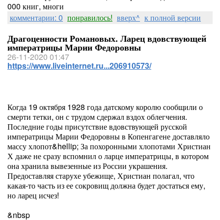
000 книг, многи
комментарии: 0
понравилось!
вверх^
к полной версии
Драгоценности Романовых. Ларец вдовствующей
императрицы Марии Федоровны
26-11-2020 01:47
https://www.liveinternet.ru...206910573/
Когда 19 октября 1928 года датскому королю сообщили о
смерти тетки, он с трудом сдержал вздох облегчения.
Последние годы присутствие вдовствующей русской
императрицы Марии Федоровны в Копенгагене доставляло
массу хлопот&hellip; За похоронными хлопотами Христиан
Х даже не сразу вспомнил о ларце императрицы, в котором
она хранила вывезенные из России украшения.
Предоставляя старухе убежище, Христиан полагал, что
какая-то часть из ее сокровищ должна будет достаться ему,
но ларец исчез!
&nbsp