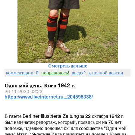
Смотреть дальше
комментарии: 0
понравилось!
вверх^
к полной версии
Один мой день. Киев 1942 г.
26-11-2020 02:23
https://www.liveinternet.ru...204598338/
В газете Berliner Illustrierte Zeitung за 22 октября 1942 г.
был напечатан репортаж, который, появись он на 70 лет
попозже, идеально подошел бы для сообщества "Один мой
день".Итак, 19-летняя Инге приезжает на поезде в Киев из