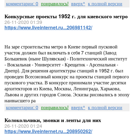
комментарии: 0
понравилось!
вверх^
к полной версии
Конкурсные проекты 1952 г. для киевского метро
26-11-2020 01:39
https://www.liveinternet.ru...206981142/
На заре строительства метро в Киеве первый пусковой
участок должен был включать в себя 7 станций (Завод
Большевик (ныне Шулявская) - Политехнический институт
- Вокзальная - Университет - Крещатик - Арсенальная -
Днепр). Для решения архитектуры станций в 1952 г. был
проведен Всесоюзный конкурс на проекты станций первого
пускового участка. В конкурсе принимали участие десятки
архитекторов из Киева, Москвы, Ленинграда, Харькова,
Львова и других городов Союза. Эскизы рисовались в эпоху
наивысшего ра
комментарии: 0
понравилось!
вверх^
к полной версии
Колокольчики, звонки и ленты для них
26-11-2020 01:24
https://www.liveinternet.ru...208950262/