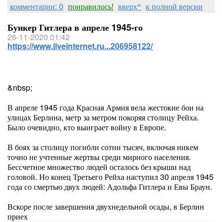
комментарии: 0
понравилось!
вверх^
к полной версии
Бункер Гитлера в апреле 1945-го
26-11-2020 01:42
https://www.liveinternet.ru...206958122/
&nbsp;
В апреле 1945 года Красная Армия вела жестокие бои на
улицах Берлина, метр за метром покоряя столицу Рейха.
Было очевидно, кто выиграет войну в Европе.
В боях за столицу погибли сотни тысяч, включая никем
точно не учтенные жертвы среди мирного населения.
Бессчетное множество людей осталось без крыши над
головой. Но конец Третьего Рейха наступил 30 апреля 1945
года со смертью двух людей: Адольфа Гитлера и Евы Браун.
Вскоре после завершения двухнедельной осады, в Берлин
приех