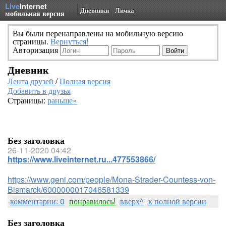
Live
Internet
Дневники
Личка
мобильная версия
Вы были перенаправлены на мобильную версию
страницы.
Вернуться!
Авторизация
Дневник
Лента друзей
/
Полная версия
Добавить в друзья
Страницы:
раньше»
Без заголовка
26-11-2020 04:42
https://www.liveinternet.ru...477553866/
https://www.geni.com/people/Mona-Strader-Countess-von-
Bismarck/6000000017046581339
комментарии: 0
понравилось!
вверх^
к полной версии
Без заголовка