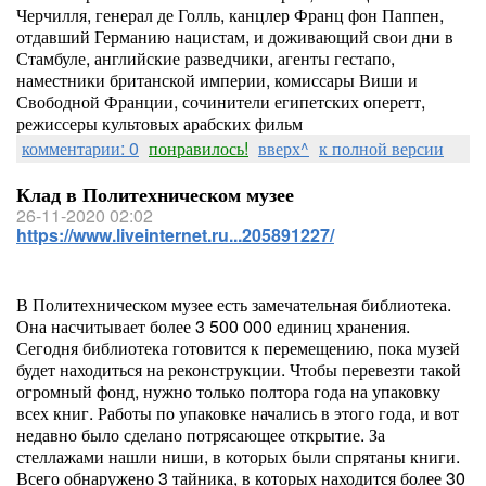
Черчилля, генерал де Голль, канцлер Франц фон Паппен,
отдавший Германию нацистам, и доживающий свои дни в
Стамбуле, английские разведчики, агенты гестапо,
наместники британской империи, комиссары Виши и
Свободной Франции, сочинители египетских оперетт,
режиссеры культовых арабских фильм
комментарии: 0
понравилось!
вверх^
к полной версии
Клад в Политехническом музее
26-11-2020 02:02
https://www.liveinternet.ru...205891227/
В Политехническом музее есть замечательная библиотека.
Она насчитывает более 3 500 000 единиц хранения.
Сегодня библиотека готовится к перемещению, пока музей
будет находиться на реконструкции. Чтобы перевезти такой
огромный фонд, нужно только полтора года на упаковку
всех книг. Работы по упаковке начались в этого года, и вот
недавно было сделано потрясающее открытие. За
стеллажами нашли ниши, в которых были спрятаны книги.
Всего обнаружено 3 тайника, в которых находится более 30