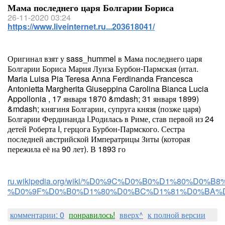
Мама последнего царя Болгарии Бориса
26-11-2020 03:24
https://www.liveinternet.ru...203618041/
Оригинал взят у sass_hummel в Мама последнего царя
Болгарии Бориса Мария Луиза Бурбон-Пармская (итал.
Maria Luisa Pia Teresa Anna Ferdinanda Francesca
Antonietta Margherita Giuseppina Carolina Bianca Lucia
Appollonia , 17 января 1870 &mdash; 31 января 1899)
&mdash; княгиня Болгарии, супруга князя (позже царя)
Болгарии Фердинанда I.Родилась в Риме, став первой из 24
детей Роберта I, герцога Бурбон-Пармского. Сестра
последней австрийской Императрицы Зиты (которая
пережила её на 90 лет). В 1893 го
ru.wikipedia.org/wiki/%D0%9C%D0%B0%D1%80%
%D0%9F%D0%B0%D1%80%D0%BC%D1%81%D0%BA%
комментарии: 0
понравилось!
вверх^
к полной версии