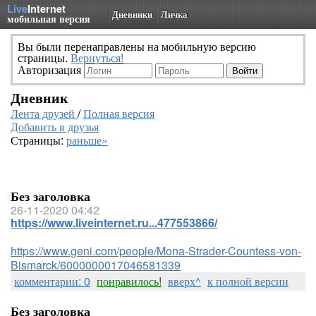
Live
Internet
Дневники
Личка
мобильная версия
Вы были перенаправлены на мобильную версию
страницы.
Вернуться!
Авторизация
Дневник
Лента друзей
/
Полная версия
Добавить в друзья
Страницы:
раньше»
Без заголовка
26-11-2020 04:42
https://www.liveinternet.ru...477553866/
https://www.geni.com/people/Mona-Strader-Countess-von-
Bismarck/6000000017046581339
комментарии: 0
понравилось!
вверх^
к полной версии
Без заголовка