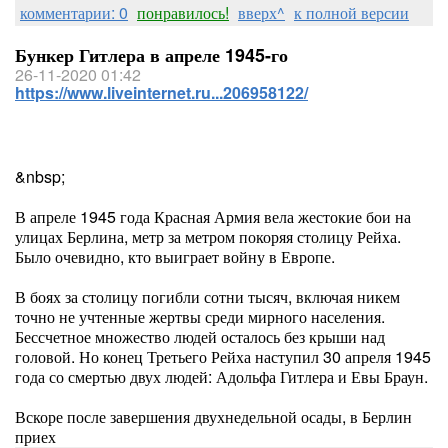
комментарии: 0
понравилось!
вверх^
к полной версии
Бункер Гитлера в апреле 1945-го
26-11-2020 01:42
https://www.liveinternet.ru...206958122/
&nbsp;
В апреле 1945 года Красная Армия вела жестокие бои на
улицах Берлина, метр за метром покоряя столицу Рейха.
Было очевидно, кто выиграет войну в Европе.
В боях за столицу погибли сотни тысяч, включая никем
точно не учтенные жертвы среди мирного населения.
Бессчетное множество людей осталось без крыши над
головой. Но конец Третьего Рейха наступил 30 апреля 1945
года со смертью двух людей: Адольфа Гитлера и Евы Браун.
Вскоре после завершения двухнедельной осады, в Берлин
приех