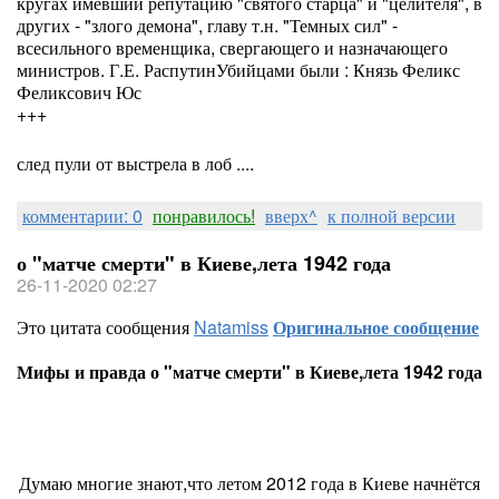
кругах имевший репутацию "святого старца" и "целителя", в
других - "злого демона", главу т.н. "Темных сил" -
всесильного временщика, свергающего и назначающего
министров. Г.Е. РаспутинУбийцами были : Князь Феликс
Феликсович Юс
+++
след пули от выстрела в лоб ....
комментарии: 0
понравилось!
вверх^
к полной версии
о "матче смерти" в Киеве,лета 1942 года
26-11-2020 02:27
Это цитата сообщения
Natamiss
Оригинальное сообщение
Мифы и правда о "матче смерти" в Киеве,лета 1942 года
Думаю многие знают,что летом 2012 года в Киеве начнётся