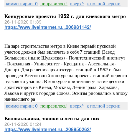
комментарии: 0
понравилось!
вверх^
к полной версии
Конкурсные проекты 1952 г. для киевского метро
26-11-2020 01:39
https://www.liveinternet.ru...206981142/
На заре строительства метро в Киеве первый пусковой
участок должен был включать в себя 7 станций (Завод
Большевик (ныне Шулявская) - Политехнический институт
- Вокзальная - Университет - Крещатик - Арсенальная -
Днепр). Для решения архитектуры станций в 1952 г. был
проведен Всесоюзный конкурс на проекты станций первого
пускового участка. В конкурсе принимали участие десятки
архитекторов из Киева, Москвы, Ленинграда, Харькова,
Львова и других городов Союза. Эскизы рисовались в эпоху
наивысшего ра
комментарии: 0
понравилось!
вверх^
к полной версии
Колокольчики, звонки и ленты для них
26-11-2020 01:24
https://www.liveinternet.ru...208950262/