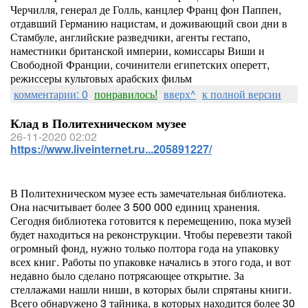
Черчилля, генерал де Голль, канцлер Франц фон Паппен,
отдавший Германию нацистам, и доживающий свои дни в
Стамбуле, английские разведчики, агенты гестапо,
наместники британской империи, комиссары Виши и
Свободной Франции, сочинители египетских оперетт,
режиссеры культовых арабских фильм
комментарии: 0
понравилось!
вверх^
к полной версии
Клад в Политехническом музее
26-11-2020 02:02
https://www.liveinternet.ru...205891227/
В Политехническом музее есть замечательная библиотека.
Она насчитывает более 3 500 000 единиц хранения.
Сегодня библиотека готовится к перемещению, пока музей
будет находиться на реконструкции. Чтобы перевезти такой
огромный фонд, нужно только полтора года на упаковку
всех книг. Работы по упаковке начались в этого года, и вот
недавно было сделано потрясающее открытие. За
стеллажами нашли ниши, в которых были спрятаны книги.
Всего обнаружено 3 тайника, в которых находится более 30