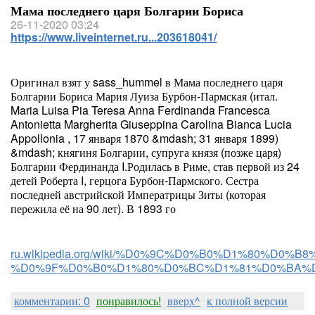
Мама последнего царя Болгарии Бориса
26-11-2020 03:24
https://www.liveinternet.ru...203618041/
Оригинал взят у sass_hummel в Мама последнего царя
Болгарии Бориса Мария Луиза Бурбон-Пармская (итал.
Maria Luisa Pia Teresa Anna Ferdinanda Francesca
Antonietta Margherita Giuseppina Carolina Bianca Lucia
Appollonia , 17 января 1870 &mdash; 31 января 1899)
&mdash; княгиня Болгарии, супруга князя (позже царя)
Болгарии Фердинанда I.Родилась в Риме, став первой из 24
детей Роберта I, герцога Бурбон-Пармского. Сестра
последней австрийской Императрицы Зиты (которая
пережила её на 90 лет). В 1893 го
ru.wikipedia.org/wiki/%D0%9C%D0%B0%D1%80%
%D0%9F%D0%B0%D1%80%D0%BC%D1%81%D0%BA%
комментарии: 0
понравилось!
вверх^
к полной версии