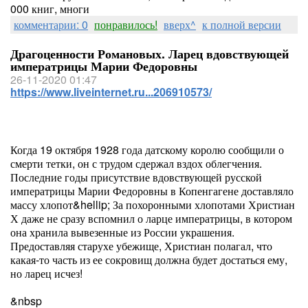
000 книг, многи
комментарии: 0
понравилось!
вверх^
к полной версии
Драгоценности Романовых. Ларец вдовствующей
императрицы Марии Федоровны
26-11-2020 01:47
https://www.liveinternet.ru...206910573/
Когда 19 октября 1928 года датскому королю сообщили о
смерти тетки, он с трудом сдержал вздох облегчения.
Последние годы присутствие вдовствующей русской
императрицы Марии Федоровны в Копенгагене доставляло
массу хлопот&hellip; За похоронными хлопотами Христиан
Х даже не сразу вспомнил о ларце императрицы, в котором
она хранила вывезенные из России украшения.
Предоставляя старухе убежище, Христиан полагал, что
какая-то часть из ее сокровищ должна будет достаться ему,
но ларец исчез!
&nbsp