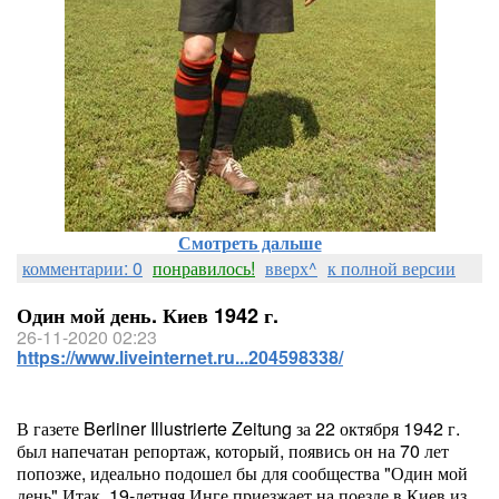
Смотреть дальше
комментарии: 0
понравилось!
вверх^
к полной версии
Один мой день. Киев 1942 г.
26-11-2020 02:23
https://www.liveinternet.ru...204598338/
В газете Berliner Illustrierte Zeitung за 22 октября 1942 г.
был напечатан репортаж, который, появись он на 70 лет
попозже, идеально подошел бы для сообщества "Один мой
день".Итак, 19-летняя Инге приезжает на поезде в Киев из