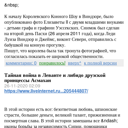
&nbsp;
К началу Королевского Конного Шоу в Виндзоре, было
опубликовано фото Елизаветы II с двумя младшими внуками
- детьми графа и графини Уэссекских. Снимок был сделан
на второй день Пасхи (26 апреля 2011 года), когда Леди
Луиза Виндзор и Джеймс, виконт Северн, отправились с
бабушкой на конную прогулку.
Пишут, что королева была так тронута фотографией, что
согласилась показать ее широкой общественности.
комментарии: 0
понравилось!
вверх^
к полной версии
Тайная война в Леванте и либидо друзской
принцессы Асмахан
26-11-2020 02:09
https://www.liveinternet.ru...205444807/
В этой истории есть все: безответная любовь, шпионские
страсти, большие деньги, великий талант, прижизненная и
посмертная слава. В этой истории замешаны все &ndash;
иконы борьбы за независимость Сирии, помощники