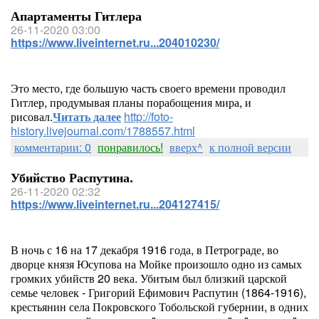
Апартаменты Гитлера
26-11-2020 03:00
https://www.liveinternet.ru...204010230/
Это место, где большую часть своего времени проводил
Гитлер, продумывая планы порабощения мира, и
рисовал.
Читать далее
http://foto-
history.livejournal.com/1788557.html
комментарии: 0
понравилось!
вверх^
к полной версии
Убийство Распутина.
26-11-2020 02:32
https://www.liveinternet.ru...204127415/
В ночь с 16 на 17 декабря 1916 года, в Петрограде, во
дворце князя Юсупова на Мойке произошло одно из самых
громких убийств 20 века. Убитым был близкий царской
семье человек - Григорий Ефимович Распутин (1864-1916),
крестьянин села Покровского Тобольской губернии, в одних