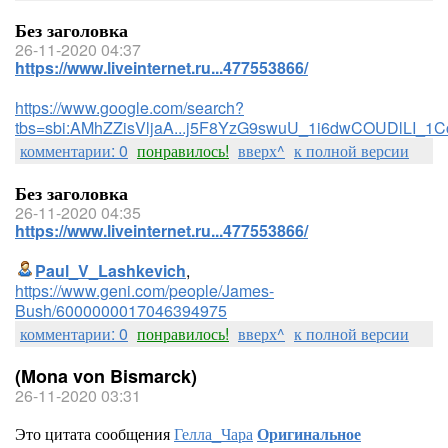
Без заголовка
26-11-2020 04:37
https://www.liveinternet.ru...477553866/
https://www.google.com/search?
tbs=sbi:AMhZZisVljaA...j5F8YzG9swuU_1i6dwCOUDlLI_1
комментарии: 0
понравилось!
вверх^
к полной версии
Без заголовка
26-11-2020 04:35
https://www.liveinternet.ru...477553866/
Paul_V_Lashkevich
,
https://www.geni.com/people/James-
Bush/6000000017046394975
комментарии: 0
понравилось!
вверх^
к полной версии
(Mona von Bismarck)
26-11-2020 03:31
Это цитата сообщения
Гелла_Чара
Оригинальное